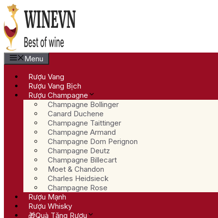
Chuyển
đến
nội
dung
Menu
Rượu Vang
Rượu Vang Bịch
Rượu Champagne
Champagne Bollinger
Canard Duchene
Champagne Taittinger
Champagne Armand
Champagne Dom Perignon
Champagne Deutz
Champagne Billecart
Moet & Chandon
Charles Heidsieck
Champagne Rose
Rượu Mạnh
Rượu Whisky
🎁Quà Tặng Rượu