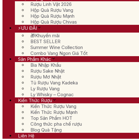
Rượu Linh Vật 2026
Hộp Quà Rượu Vang
Hộp Quà Rượu Mạnh
Hộp Quà Rượu Chivas
⚡ƯU ĐÃI
🎁Khuyến mãi
BEST SELLER
Summer Wine Collection
Combo Vang Ngon Giá Tốt
Sản Phẩm Khác
Bia Nhập Khẩu
Rượu Sake Nhật
Rượu Mơ Nhật
Tủ Rượu Vang Kadeka
Ly Rượu Vang
Ly Whisky – Cognac
Kiến Thức Rượu
Kiến Thức Rượu Vang
Kiến Thức Rượu Mạnh
Top Sản Phẩm HOT
Công thức pha chế rượu
Blog Quà Tặng
Liên Hệ