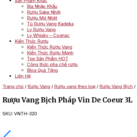
Sản Phẩm Khác
Bia Nhập Khẩu
Rượu Sake Nhật
Rượu Mơ Nhật
Tủ Rượu Vang Kadeka
Ly Rượu Vang
Ly Whisky – Cognac
Kiến Thức Rượu
Kiến Thức Rượu Vang
Kiến Thức Rượu Mạnh
Top Sản Phẩm HOT
Công thức pha chế rượu
Blog Quà Tặng
Liên Hệ
Trang chủ
/
Rượu Vang
/
Rượu vang theo loại
/
Rượu Vang Bịch
/
Rượu Vang Bịch Pháp Vin De Coeur 3L
SKU:
VNTH-320