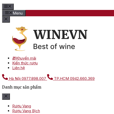
Menu
🎁Khuyến mãi
Kiến thức rượu
Liên hệ
Hà Nội
0977.898.007
TP.HCM
0942.660.369
Danh mục sản phẩm
Rượu Vang
Rượu Vang Bịch