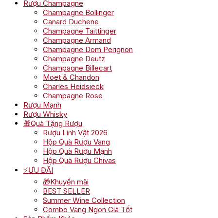
Rượu Champagne
Champagne Bollinger
Canard Duchene
Champagne Taittinger
Champagne Armand
Champagne Dom Perignon
Champagne Deutz
Champagne Billecart
Moet & Chandon
Charles Heidsieck
Champagne Rose
Rượu Mạnh
Rượu Whisky
🎁Quà Tặng Rượu
Rượu Linh Vật 2026
Hộp Quà Rượu Vang
Hộp Quà Rượu Mạnh
Hộp Quà Rượu Chivas
⚡ƯU ĐÃI
🎁Khuyến mãi
BEST SELLER
Summer Wine Collection
Combo Vang Ngon Giá Tốt