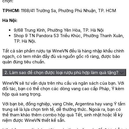
chọn:
TPHCM:
1168/41 Trường Sa, Phường Phú Nhuận, TP. HCM
Hà Nội:
9/68 Trung Kính, Phường Yên Hòa, TP. Hà Nội
Shop 9 TN Pandora 53 Triều Khúc, Phường Thanh Xuân,
TP. Hà Nội.
Tất cả sản phẩm rượu tại WineVN đều là hàng nhập khẩu chính
ngạch, có tem nhãn đầy đủ và nguồn gốc rõ ràng, được bảo
quản đúng tiêu chuẩn.
2. Làm sao để chọn được loại rượu phù hợp làm quà tặng?
WineVN sẽ tư vấn dựa trên nhu cầu và ngân sách của bạn. Với
đối tác, bạn có thể chọn các dòng vang cao cấp Pháp, Ý kèm
hộp quà sang trọng.
Với bạn bè, đồng nghiệp, vang Chile, Argentina hay vang Ý tầm
trung sẽ là lựa chọn tinh tế, dễ thưởng thức. Ngoài ra, bạn có
thể tham khảo thêm combo hộp quà Tết, sinh nhật hoặc lễ kỷ
niệm được WineVN thiết kế sẵn.