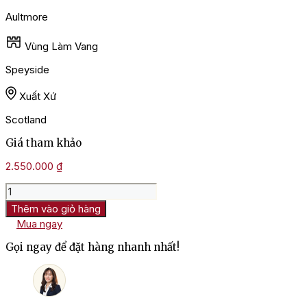
Aultmore
Vùng Làm Vang
Speyside
Xuất Xứ
Scotland
Giá tham khảo
2.550.000
₫
Rượu
Aultmore
Thêm vào giỏ hàng
21
Mua ngay
Năm
số
Gọi ngay để đặt hàng nhanh nhất!
lượng