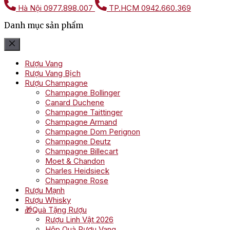
Hà Nội
0977.898.007
TP.HCM
0942.660.369
Danh mục sản phẩm
Rượu Vang
Rượu Vang Bịch
Rượu Champagne
Champagne Bollinger
Canard Duchene
Champagne Taittinger
Champagne Armand
Champagne Dom Perignon
Champagne Deutz
Champagne Billecart
Moet & Chandon
Charles Heidsieck
Champagne Rose
Rượu Mạnh
Rượu Whisky
🎁Quà Tặng Rượu
Rượu Linh Vật 2026
Hộp Quà Rượu Vang