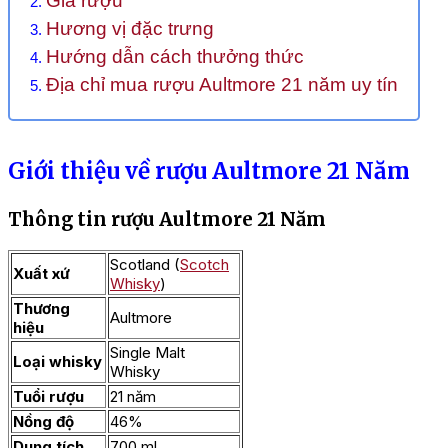
Giá rượu
Hương vị đặc trưng
Hướng dẫn cách thưởng thức
Địa chỉ mua rượu Aultmore 21 năm uy tín
Giới thiệu về rượu Aultmore 21 Năm
Thông tin rượu Aultmore 21 Năm
Scotland (
Scotch
Xuất xứ
Whisky
)
Thương
Aultmore
hiệu
Single Malt
Loại whisky
Whisky
Tuổi rượu
21 năm
Nồng độ
46%
Dung tích
700 ml