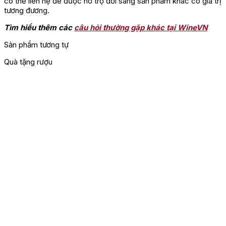
có thể liên hệ để được hỗ trợ đổi sang sản phẩm khác có giá trị
nghiệm hương vị tinh tế của rượu này. Sử dụng ly whisky
tương đương.
chuyên dụng và thưởng thức từng ngụm nhỏ để cảm
nhận hết sự phong phú và độc đáo.
Tìm hiểu thêm các
câu hỏi thường gặp khác tại WineVN
Uống với đá (On The Rocks):
Nếu bạn muốn hương vị
mềm mại hơn và mát mẻ hơn, hãy thêm một vài viên đá
Sản phẩm tương tự
vào ly. Tuy nhiên, lưu ý rằng điều này có thể làm mất đi
Quà tặng rượu
một phần hương thơm và vị ngon đặc trưng.
Pha loãng với nước (With Water):
Nếu bạn muốn giảm
độ mạnh của rượu, bạn có thể thêm một ít nước. Tuy
nhiên, hãy thêm nước từ từ và thử nghiệm cho đến khi
bạn đạt được mức độ ưa thích của mình.
Địa chỉ mua rượu Aultmore 21 năm
chính hãng, uy tín
Để đảm bảo bạn đang mua sản phẩm chính hãng và uy tín, hãy
lựa chọn các cửa hàng, cửa hàng trực tuyến có danh tiếng và
uy tín trong lĩnh vực
rượu whisky
. Nếu bạn không biết nơi nào
đáng tin cậy, bạn có thể tham khảo tại
Wine VN
, một trong
những địa chỉ đáng tin cậy để mua rượu Aultmore 21 tại Việt
Nam.