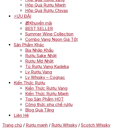
Hộp Quà Rượu Mạnh
Hộp Quà Rượu Chivas
⚡ƯU ĐÃI
🎁Khuyến mãi
BEST SELLER
Summer Wine Collection
Combo Vang Ngon Giá Tốt
Sản Phẩm Khác
Bia Nhập Khẩu
Rượu Sake Nhật
Rượu Mơ Nhật
Tủ Rượu Vang Kadeka
Ly Rượu Vang
Ly Whisky – Cognac
Kiến Thức Rượu
Kiến Thức Rượu Vang
Kiến Thức Rượu Mạnh
Top Sản Phẩm HOT
Công thức pha chế rượu
Blog Quà Tặng
Liên Hệ
Trang chủ
/
Rượu mạnh
/
Rượu Whisky
/
Scotch Whisky