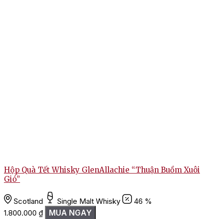
Chưa có đánh giá nào.
Hãy là người đầu tiên nhận xét “Rượu Aultmore 21 Năm”
Bạn phải
đăng nhập
để gửi đánh giá.
R
Hộp Quà Tết Whisky GlenAllachie “Thuận Buồm Xuôi
Gió”
Scotland
Single Malt Whisky
46 %
MUA NGAY
1.800.000
₫