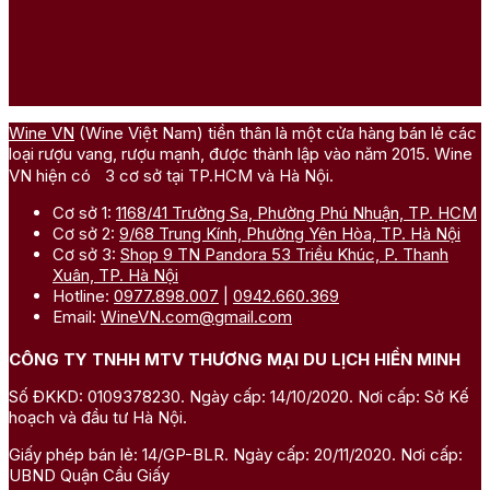
Wine VN
(Wine Việt Nam) tiền thân là một cửa hàng bán lẻ các
loại rượu vang, rượu mạnh, được thành lập vào năm 2015. Wine
VN hiện có 3 cơ sở tại TP.HCM và Hà Nội.
Cơ sở 1:
1168/41 Trường Sa, Phường Phú Nhuận, TP. HCM
Cơ sở 2:
9/68 Trung Kính, Phường Yên Hòa, TP. Hà Nội
Cơ sở 3:
Shop 9 TN Pandora 53 Triều Khúc, P. Thanh
Xuân, TP. Hà Nội
Hotline:
0977.898.007
|
0942.660.369
Email:
WineVN.com@gmail.com
CÔNG TY TNHH MTV THƯƠNG MẠI DU LỊCH HIỀN MINH
Số ĐKKD: 0109378230. Ngày cấp: 14/10/2020. Nơi cấp: Sở Kế
hoạch và đầu tư Hà Nội.
Giấy phép bán lẻ: 14/GP-BLR. Ngày cấp: 20/11/2020. Nơi cấp:
UBND Quận Cầu Giấy