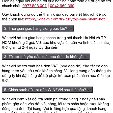
Liên hệ ngay với chúng tôi qua hotline hoặc zalo để được hỗ trợ
nhanh nhất:
0977.898.007
|
0942.660.369
Quý khách cũng có thể tham khảo các bài viết hữu ích để có
thể chọn lựa:
https://winevn.com/tin-tuc/top-san-pham-hot
3. Thời gian giao hàng trong bao lâu?
WineVN hỗ trợ giao hàng nhanh trong nội thành Hà Nội và TP.
HCM khoảng 2 giờ. Với các khu vực lân cận và tỉnh thành khác,
thời gian từ 2-4 ngày tùy địa điểm.
3. Tôi có thể yêu cầu xuất hóa đơn đỏ không?
WineVN hỗ trợ xuất hóa đơn VAT (hóa đơn đỏ) cho tất cả đơn
Whisky Aultmore 21 Speyside 
hàng theo yêu cầu của khách hàng. Vui lòng cung cấp thông tin
công ty khi đặt hàng để bộ phận kế toán phát hành hóa đơn kịp
Hướng dẫn cách thưởng thức rượu
thời.
Aultmore 21 năm
5. Chính sách đổi trả của WINEVN như thế nào?
Để tận hưởng hương vị độc đáo và đẳng cấp của rượu
WineVN cam kết đổi trả miễn phí trong vòng 7 ngày nếu sản
Aultmore 21 năm, bạn có thể thử những cách thưởng thức sau:
phẩm gặp các vấn đề: vỡ, hỏng, lỗi tem nhãn hoặc rượu không
đúng như đơn đặt hàng. Với trường hợp quà tặng, khách hàng
Uống nguyên chất (Neat):
Đây là cách tốt nhất để thử