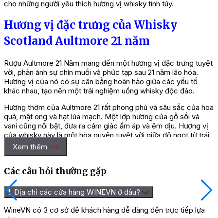
cho những người yêu thích hương vị whisky tinh túy.
Hương vị đặc trưng của Whisky
Scotland Aultmore 21 năm
Rượu Aultmore 21 Năm mang đến một hương vị đặc trưng tuyệt
vời, phản ánh sự chín muồi và phức tạp sau 21 năm lão hóa.
Hương vị của nó có sự cân bằng hoàn hảo giữa các yếu tố
khác nhau, tạo nên một trải nghiệm uống whisky độc đáo.
Hương thơm của Aultmore 21 rất phong phú và sâu sắc của hoa
quả, mật ong và hạt lúa mạch. Một lớp hương của gỗ sồi và
vani cũng nổi bật, đưa ra cảm giác ấm áp và êm dịu. Hương vị
của whisky này là một hòa quyện tuyệt vời giữa độ ngọt từ trái
cây chín và độ chát của gỗ sồi. Có sự xuất hiện của hạt tiêu và
Xem thêm
gia vị, tạo nên một kết thúc hài hòa và dài lâu trên đầu lưỡi.
Các câu hỏi thường gặp
1. Địa chỉ các cửa hàng WINEVN ở đâu?
WineVN có 3 cơ sở để khách hàng dễ dàng đến trực tiếp lựa