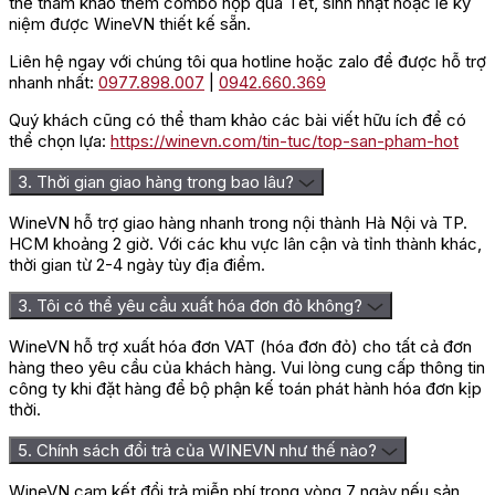
thể tham khảo thêm combo hộp quà Tết, sinh nhật hoặc lễ kỷ
niệm được WineVN thiết kế sẵn.
Liên hệ ngay với chúng tôi qua hotline hoặc zalo để được hỗ trợ
nhanh nhất:
0977.898.007
|
0942.660.369
Quý khách cũng có thể tham khảo các bài viết hữu ích để có
thể chọn lựa:
https://winevn.com/tin-tuc/top-san-pham-hot
3. Thời gian giao hàng trong bao lâu?
WineVN hỗ trợ giao hàng nhanh trong nội thành Hà Nội và TP.
HCM khoảng 2 giờ. Với các khu vực lân cận và tỉnh thành khác,
thời gian từ 2-4 ngày tùy địa điểm.
3. Tôi có thể yêu cầu xuất hóa đơn đỏ không?
WineVN hỗ trợ xuất hóa đơn VAT (hóa đơn đỏ) cho tất cả đơn
hàng theo yêu cầu của khách hàng. Vui lòng cung cấp thông tin
công ty khi đặt hàng để bộ phận kế toán phát hành hóa đơn kịp
thời.
5. Chính sách đổi trả của WINEVN như thế nào?
WineVN cam kết đổi trả miễn phí trong vòng 7 ngày nếu sản