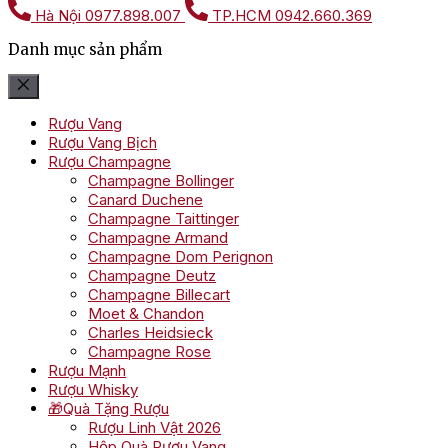
Hà Nội
0977.898.007
TP.HCM
0942.660.369
Danh mục sản phẩm
Rượu Vang
Rượu Vang Bịch
Rượu Champagne
Champagne Bollinger
Canard Duchene
Champagne Taittinger
Champagne Armand
Champagne Dom Perignon
Champagne Deutz
Champagne Billecart
Moet & Chandon
Charles Heidsieck
Champagne Rose
Rượu Mạnh
Rượu Whisky
🎁Quà Tặng Rượu
Rượu Linh Vật 2026
Hộp Quà Rượu Vang