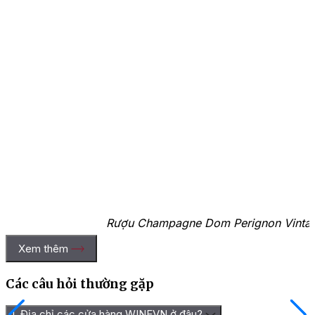
Rượu Champagne Dom Perignon Vintage
Xem thêm
Giá Rượu Champagne Dom Perignon
Vintage Brut
Các câu hỏi thường gặp
Rượu
1. Địa chỉ các cửa hàng WINEVN ở đâu?