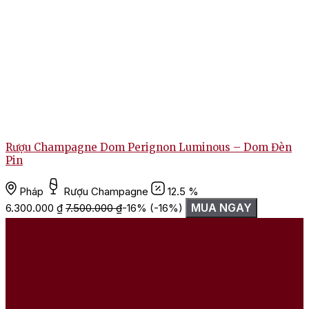
Rượu Champagne Dom Perignon Luminous – Dom Đèn
Pin
Pháp
Rượu Champagne
12.5 %
1
MUA NGAY
6.300.000
₫
7.500.000
₫
-16%
(-16%)