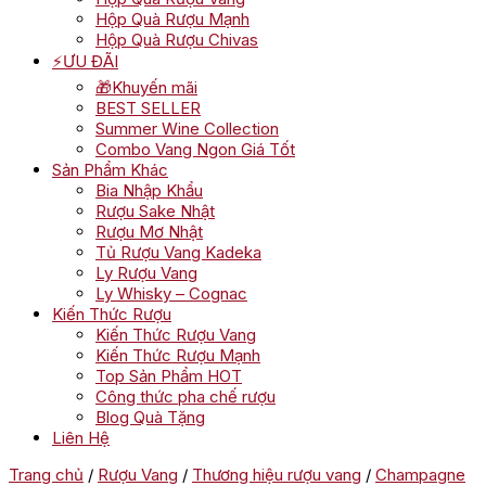
Hộp Quà Rượu Mạnh
Hộp Quà Rượu Chivas
⚡ƯU ĐÃI
🎁Khuyến mãi
BEST SELLER
Summer Wine Collection
Combo Vang Ngon Giá Tốt
Sản Phẩm Khác
Bia Nhập Khẩu
Rượu Sake Nhật
Rượu Mơ Nhật
Tủ Rượu Vang Kadeka
Ly Rượu Vang
Ly Whisky – Cognac
Kiến Thức Rượu
Kiến Thức Rượu Vang
Kiến Thức Rượu Mạnh
Top Sản Phẩm HOT
Công thức pha chế rượu
Blog Quà Tặng
Liên Hệ
Trang chủ
/
Rượu Vang
/
Thương hiệu rượu vang
/
Champagne