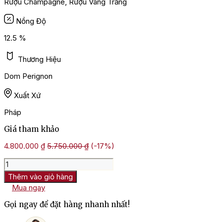
Rượu Champagne, Rượu Vang Trắng
Nồng Độ
12.5 %
Thương Hiệu
Dom Perignon
Xuất Xứ
Pháp
Giá tham khảo
4.800.000
₫
5.750.000
₫
(-17%)
Rượu
Champagne
Thêm vào giỏ hàng
Dom
Mua ngay
Perignon
Vintage
Gọi ngay để đặt hàng nhanh nhất!
Brut
số