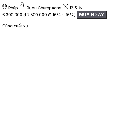
Pháp
Rượu Champagne
12.5 %
1
MUA NGAY
6.300.000
₫
7.500.000
₫
-16%
(-16%)
Cùng xuất xứ
Đánh giá
Chưa có đánh giá nào.