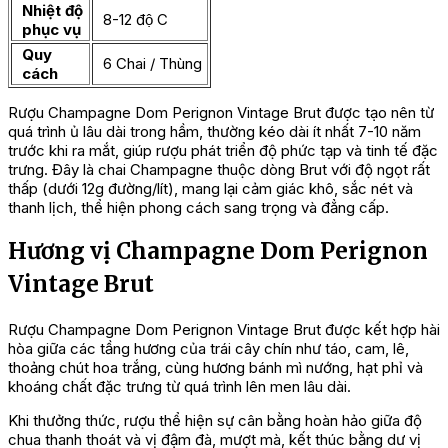
Nhiệt độ
8-12 độ C
phục vụ
Quy
6 Chai / Thùng
cách
Rượu Champagne Dom Perignon Vintage Brut được tạo nên từ
quá trình ủ lâu dài trong hầm, thường kéo dài ít nhất 7-10 năm
trước khi ra mắt, giúp rượu phát triển độ phức tạp và tinh tế đặc
trưng. Đây là chai Champagne thuộc dòng Brut với độ ngọt rất
thấp (dưới 12g đường/lít), mang lại cảm giác khô, sắc nét và
thanh lịch, thể hiện phong cách sang trọng và đẳng cấp.
Hương vị Champagne Dom Perignon
Vintage Brut
Rượu Champagne Dom Perignon Vintage Brut được kết hợp hài
hòa giữa các tầng hương của trái cây chín như táo, cam, lê,
thoảng chút hoa trắng, cùng hương bánh mì nướng, hạt phỉ và
khoáng chất đặc trưng từ quá trình lên men lâu dài.
Khi thưởng thức, rượu thể hiện sự cân bằng hoàn hảo giữa độ
chua thanh thoát và vị đậm đà, mượt mà, kết thúc bằng dư vị