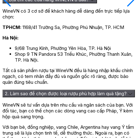
Tên sản
Champagne
phẩm
Dom Perignon
WineVN có 3 cơ sở để khách hàng dễ dàng đến trực tiếp lựa
Vintage
chọn:
Giá
TPHCM:
1168/41 Trường Sa, Phường Phú Nhuận, TP. HCM
niêm
5.750.000 đ
yết
Hà Nội:
Giá ưu
4.800.000 đ
9/68 Trung Kính, Phường Yên Hòa, TP. Hà Nội
đãi
Shop 9 TN Pandora 53 Triều Khúc, Phường Thanh Xuân,
Giá theo
Liên hệ
TP. Hà Nội.
thùng
Tất cả sản phẩm rượu tại WineVN đều là hàng nhập khẩu chính
Giá sỉ
Liên hệ
ngạch, có tem nhãn đầy đủ và nguồn gốc rõ ràng, được bảo
quản đúng tiêu chuẩn.
Chai rượu Champagne Dom Perignon Vintage đang
2. Làm sao để chọn được loại rượu phù hợp làm quà tặng?
được phân phối trên thị trường với mức giá ưu đãi hấp
dẫn 4.800.000 VNĐ / chai 750ml. Tại Wine VN, chúng
WineVN sẽ tư vấn dựa trên nhu cầu và ngân sách của bạn. Với
tôi luôn đảm bảo mang đến cho bạn giá tốt nhất với
đối tác, bạn có thể chọn các dòng vang cao cấp Pháp, Ý kèm
hàng ngàn ưu đãi, chiết khấu hấp dẫn. Liên hệ sớm với
hộp quà sang trọng.
Wine VN để được tư vấn và báo giá chính xác về dòng
rượu Champagne này nhé.
Với bạn bè, đồng nghiệp, vang Chile, Argentina hay vang Ý tầm
trung sẽ là lựa chọn tinh tế, dễ thưởng thức. Ngoài ra, bạn có