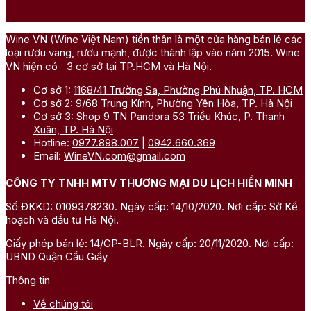
Wine VN
(Wine Việt Nam) tiền thân là một cửa hàng bán lẻ các
loại rượu vang, rượu mạnh, được thành lập vào năm 2015. Wine
VN hiện có 3 cơ sở tại TP.HCM và Hà Nội.
Cơ sở 1:
1168/41 Trường Sa, Phường Phú Nhuận, TP. HCM
Cơ sở 2:
9/68 Trung Kính, Phường Yên Hòa, TP. Hà Nội
Cơ sở 3:
Shop 9 TN Pandora 53 Triều Khúc, P. Thanh
Xuân, TP. Hà Nội
Hotline:
0977.898.007
|
0942.660.369
Email:
WineVN.com@gmail.com
CÔNG TY TNHH MTV THƯƠNG MẠI DU LỊCH HIỀN MINH
Số ĐKKD: 0109378230. Ngày cấp: 14/10/2020. Nơi cấp: Sở Kế
hoạch và đầu tư Hà Nội.
Giấy phép bán lẻ: 14/GP-BLR. Ngày cấp: 20/11/2020. Nơi cấp:
UBND Quận Cầu Giấy
Thông tin
Về chúng tôi