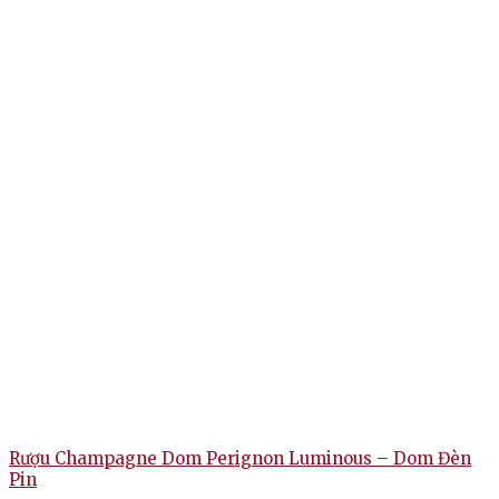
thanh lịch để phô diễn trọn vẹn chất rượu đẹp, huyền
bí.
Dom Perignon Vintage Brut
là một chai Champagne thượng
hạng, với hương vị phức hợp, tươi mát, thanh lịch, bọt sủi mịn
màng và hậu vị kéo dài. Đây là lựa chọn lý tượng để thưởng
thức trong các bữa tiệc sang trọng hay làm quà tặng cao cấp.
=> Liên hệ ngay
Wine VN
để nhận giá ưu đãi và tư vấn chi
tiết nhất!
Rượu Champagne Dom Perignon Luminous – Dom Đèn
Pin