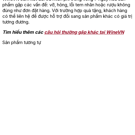
phẩm gặp các vấn đề: vỡ, hỏng, lỗi tem nhãn hoặc rượu không
đúng như đơn đặt hàng. Với trường hợp quà tặng, khách hàng
có thể liên hệ để được hỗ trợ đổi sang sản phẩm khác có giá trị
tương đương.
Tìm hiểu thêm các
câu hỏi thường gặp khác tại WineVN
Sản phẩm tương tự
Rượu Champagne Dom Perignon Vintage dễ uống p
hàng
Cách thưởng thức rượu Champagne
Dom Perignon Vintage Brut
Với độ nguyên chất 100% và hương vị thơm ngon vượt
trội,
rượu vang
rất hợp để dùng kèm với các loại cá,
tôm, bạch tuộc nướng cùng salad và hoa quả tươi.
Rượu Champagne Dom Perignon Vintage nên phục vụ
trong các loại ly uống vang chuyên dụng ở điều kiện
nhiệt độ từ 8 – 12 độ C. Loại ly phù hợp với rượu
Champagne Dom Perignon Vintage có dáng mảnh mai,