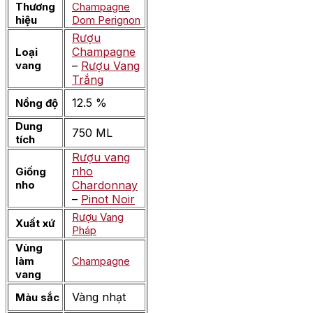
Thương
Champagne
hiệu
Dom Perignon
Rượu
Champagne
Loại
vang
–
Rượu Vang
Trắng
12.5 %
Nồng độ
Dung
750 ML
tích
Rượu vang
nho
Giống
nho
Chardonnay
–
Pinot Noir
Rượu Vang
Xuất xứ
Pháp
Vùng
làm
Champagne
vang
Vàng nhạt
Màu sắc