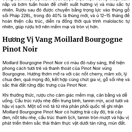
nắp và bơm tuần hoàn để chiết xuất hương vị và màu sắc tự
nhiên. Rượu sau đó được chuyển bằng trọng lực vào thùng gỗ
sồi Pháp 228L, trong đó 40% là thùng mới, và ủ 12–15 tháng để
hoàn thiện cấu trúc, diễn ra đồng thời quá trình malolactic tự
nhiên, giúp rượu trở nên mềm mại và tròn vị hơn.
Hương Vị Vang Moillard Bourgogne
Pinot Noir
Moillard Bourgogne Pinot Noir có màu đỏ ruby sáng, thể hiện
phong cách tươi trẻ và thanh thoát của Pinot Noir vùng
Bourgogne. Hương thơm mở ra với các nốt cherry, mâm xôi, lý
chua đen, quả mọng đỏ, kết hợp cùng chút gia vị, gỗ sồi nhẹ và
sắc thái đất rừng đặc trưng của Pinot Noir.
Khi thưởng thức, rượu cho cảm giác mềm mại, cân bằng và dễ
uống. Cấu trúc rượu nhẹ đến trung bình, tannin mịn, acid tươi và
hậu vị sạch. Một số mô tả từ nhà phân phối quốc tế ghi nhận
Moillard Bourgogne Pinot Noir có hương trái cây đỏ, trái cây
đen, nốt tiêu nhẹ, cấu trúc thanh lịch, tannin tròn mượt và hậu vị
phát triển thêm sắc thái thảm thực vật dưới tán rừng, mùn đất.