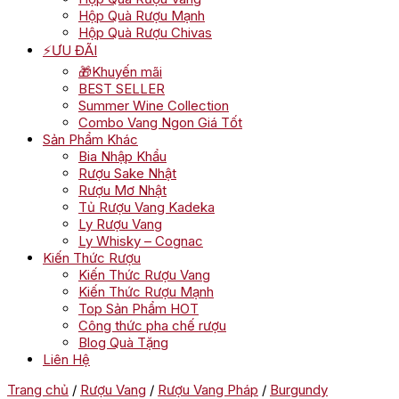
Hộp Quà Rượu Mạnh
Hộp Quà Rượu Chivas
⚡ƯU ĐÃI
🎁Khuyến mãi
BEST SELLER
Summer Wine Collection
Combo Vang Ngon Giá Tốt
Sản Phẩm Khác
Bia Nhập Khẩu
Rượu Sake Nhật
Rượu Mơ Nhật
Tủ Rượu Vang Kadeka
Ly Rượu Vang
Ly Whisky – Cognac
Kiến Thức Rượu
Kiến Thức Rượu Vang
Kiến Thức Rượu Mạnh
Top Sản Phẩm HOT
Công thức pha chế rượu
Blog Quà Tặng
Liên Hệ
Trang chủ
/
Rượu Vang
/
Rượu Vang Pháp
/
Burgundy