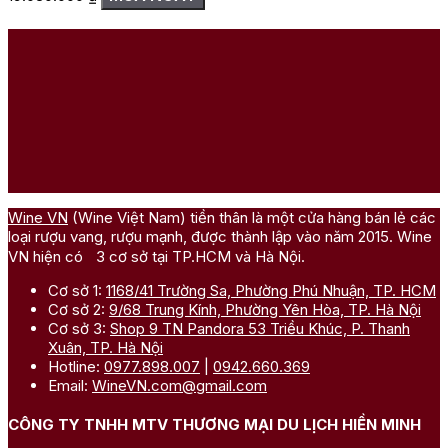
Wine VN
(Wine Việt Nam) tiền thân là một cửa hàng bán lẻ các
loại rượu vang, rượu mạnh, được thành lập vào năm 2015. Wine
VN hiện có 3 cơ sở tại TP.HCM và Hà Nội.
Cơ sở 1:
1168/41 Trường Sa, Phường Phú Nhuận, TP. HCM
Cơ sở 2:
9/68 Trung Kính, Phường Yên Hòa, TP. Hà Nội
Cơ sở 3:
Shop 9 TN Pandora 53 Triều Khúc, P. Thanh
Xuân, TP. Hà Nội
Hotline:
0977.898.007
|
0942.660.369
Email:
WineVN.com@gmail.com
CÔNG TY TNHH MTV THƯƠNG MẠI DU LỊCH HIỀN MINH