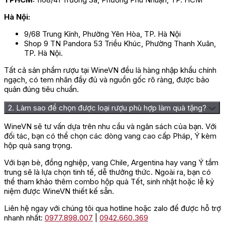
Hà Nội:
9/68 Trung Kính, Phường Yên Hòa, TP. Hà Nội
Shop 9 TN Pandora 53 Triều Khúc, Phường Thanh Xuân,
TP. Hà Nội.
Rượu Vang Moillard Bourgogne Pinot Noir 
Tất cả sản phẩm rượu tại WineVN đều là hàng nhập khẩu chính
ngạch, có tem nhãn đầy đủ và nguồn gốc rõ ràng, được bảo
Thương hiệu rượu vang Maison
quản đúng tiêu chuẩn.
Moillard
2. Làm sao để chọn được loại rượu phù hợp làm quà tặng?
WineVN sẽ tư vấn dựa trên nhu cầu và ngân sách của bạn. Với
Maison Moillard là nhà sản xuất rượu vang lâu đời có nguồn gốc
đối tác, bạn có thể chọn các dòng vang cao cấp Pháp, Ý kèm
tại Nuits-Saint-Georges, trung tâm của vùng Côte de Nuits,
hộp quà sang trọng.
Bourgogne, Pháp. Gia đình Moillard đã gắn bó với nghề trồng
nho từ trước Cách mạng Pháp, trong khi hoạt động kinh doanh
Với bạn bè, đồng nghiệp, vang Chile, Argentina hay vang Ý tầm
rượu vang của thương hiệu chính thức phát triển từ giữa thế kỷ
trung sẽ là lựa chọn tinh tế, dễ thưởng thức. Ngoài ra, bạn có
XIX. Trải qua nhiều thế hệ, Maison Moillard từng bước xây dựng
thể tham khảo thêm combo hộp quà Tết, sinh nhật hoặc lễ kỷ
danh tiếng với các dòng vang Bourgogne và Crémant de
niệm được WineVN thiết kế sẵn.
Bourgogne mang phong cách thanh lịch, giàu bản sắc vùng
miền.
Liên hệ ngay với chúng tôi qua hotline hoặc zalo để được hỗ trợ
nhanh nhất:
0977.898.007
|
0942.660.369
Danh mục của Maison Moillard trải rộng qua nhiều khu vực nổi