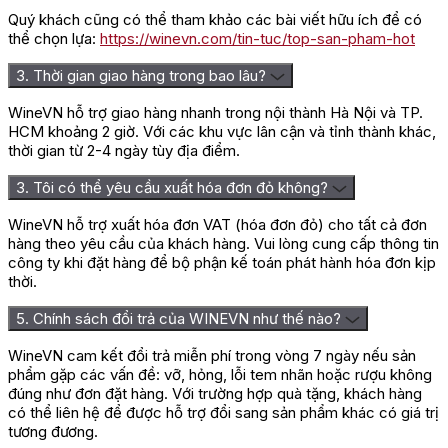
tiếng như
Chablis
, Côte de Nuits, Côte de Beaune, Mâconnais
Quý khách cũng có thể tham khảo các bài viết hữu ích để có
và Beaujolais. Nhà sản xuất chú trọng tuyển chọn nho từ những
thể chọn lựa:
https://winevn.com/tin-tuc/top-san-pham-hot
terroir phù hợp, vinification riêng theo đặc điểm từng lô và kiểm
soát quá trình trưởng thành để duy trì độ thuần khiết của trái
3. Thời gian giao hàng trong bao lâu?
cây, cấu trúc cân bằng cùng nét tinh tế đặc trưng của rượu
vang Bourgogne.
WineVN hỗ trợ giao hàng nhanh trong nội thành Hà Nội và TP.
HCM khoảng 2 giờ. Với các khu vực lân cận và tỉnh thành khác,
Hiện Maison Moillard thuộc hệ thống Maison François
thời gian từ 2-4 ngày tùy địa điểm.
Martenot, tiếp tục phát huy kinh nghiệm lâu đời kết hợp với kỹ
thuật sản xuất hiện đại. Các dòng vang của thương hiệu, tiêu
3. Tôi có thể yêu cầu xuất hóa đơn đỏ không?
biểu như Moillard Bourgogne Pinot Noir, hướng đến phong cách
dễ tiếp cận nhưng vẫn giữ được chiều sâu, hương thơm đặc
WineVN hỗ trợ xuất hóa đơn VAT (hóa đơn đỏ) cho tất cả đơn
trưng và dấu ấn của giống nho cùng vùng sản xuất.
hàng theo yêu cầu của khách hàng. Vui lòng cung cấp thông tin
công ty khi đặt hàng để bộ phận kế toán phát hành hóa đơn kịp
Vùng Bourgogne và phong cách rượu
thời.
vang Moillard
5. Chính sách đổi trả của WINEVN như thế nào?
WineVN cam kết đổi trả miễn phí trong vòng 7 ngày nếu sản
Bourgogne là một trong những vùng rượu vang danh giá nhất
phẩm gặp các vấn đề: vỡ, hỏng, lỗi tem nhãn hoặc rượu không
nước Pháp, nổi tiếng với hai giống nho chủ đạo là Pinot Noir
đúng như đơn đặt hàng. Với trường hợp quà tặng, khách hàng
cho vang đỏ và Chardonnay cho vang trắng. Rượu vang đỏ
có thể liên hệ để được hỗ trợ đổi sang sản phẩm khác có giá trị
Bourgogne thường được đánh giá cao ở sự tinh tế, độ acid tươi,
tương đương.
cấu trúc mềm mại và khả năng thể hiện terroir.