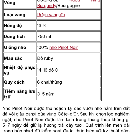
Vùng
Burgundy
/Bourgogne
Loại vang
Rượu vang đỏ
Nồng độ
13 %
Dung tích
750 ml
Giống nho
100%
nho Pinot Noir
Màu sắc
Đỏ ruby
Nhiệt độ phục
14-16 độ C
vụ
Quy cách
6 chai/thùng
Tiềm năng lưu
3–5 năm
trữ
Nho Pinot Noir được thu hoạch tại các vườn nho nằm trên đất
đá vôi giàu canxi của vùng Côte-d’Or. Sau khi chọn lọc nghiêm
ngặt, nho Pinot Noir được làm lạnh trong thùng thép không gỉ
5–7 ngày để giữ lại hương trái cây tươi. Quá trình lên men dài
trong bồn nhiệt độ kiểm soát được thực hiện với kỹ thuật dầm