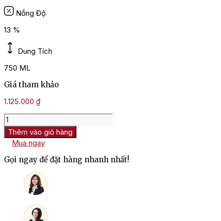
Nồng Độ
13 %
Dung Tích
750 ML
Giá tham khảo
1.125.000
₫
Rượu
Vang
Thêm vào giỏ hàng
Pháp
Mua ngay
Moillard
Bourgogne
Gọi ngay để đặt hàng nhanh nhất!
Pinot
Noir
số
lượng