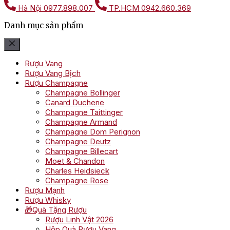
Hà Nội
0977.898.007
TP.HCM
0942.660.369
Danh mục sản phẩm
Rượu Vang
Rượu Vang Bịch
Rượu Champagne
Champagne Bollinger
Canard Duchene
Champagne Taittinger
Champagne Armand
Champagne Dom Perignon
Champagne Deutz
Champagne Billecart
Moet & Chandon
Charles Heidsieck
Champagne Rose
Rượu Mạnh
Rượu Whisky
🎁Quà Tặng Rượu
Rượu Linh Vật 2026
Hộp Quà Rượu Vang