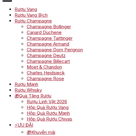
Rượu Vang
Rượu Vang Bịch
Rượu Champagne
Champagne Bollinger
Canard Duchene
Champagne Taittinger
Champagne Armand
Champagne Dom Perignon
Champagne Deutz
Champagne Billecart
Moet & Chandon
Charles Heidsieck
Champagne Rose
Rượu Mạnh
Rượu Whisky
🎁Quà Tặng Rượu
Rượu Linh Vật 2026
Hộp Quà Rượu Vang
Hộp Quà Rượu Mạnh
Hộp Quà Rượu Chivas
⚡ƯU ĐÃI
🎁Khuyến mãi