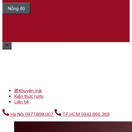
Nồng độ
Bỏ chọn tất cả
Lọc sản phẩm
Xóa bộ lọc
Show
(
6
)
Cancel
Lọc sản phẩm
Xóa bộ lọc
🎁Khuyến mãi
Kiến thức rượu
Liên hệ
Hà Nội
0977.898.007
TP.HCM
0942.660.369