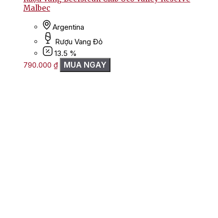
Malbec
Argentina
Rượu Vang Đỏ
13.5 %
MUA NGAY
790.000
₫