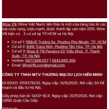
dòng
vang trắng
tinh tế. Các dòng vang này gây ấn tượng nhờ
sự tươi mới, độ axit tốt và khả năng thể hiện rõ đặc điểm của
vùng đất sản xuất.
Giống nho chủ đạo:
Chardonnay là giống nho trắng nổi
Wine VN
(Wine Việt Nam) tiền thân là một cửa hàng bán lẻ các
bật của Uco Valley, bên cạnh đó còn có Sauvignon Blanc
loại rượu vang, rượu mạnh, được thành lập vào năm 2015. Wine
và Sémillon.
VN hiện có 3 cơ sở tại TP.HCM và Hà Nội.
Hương vị đặc trưng:
Vang trắng Uco Valley mang hương
thơm của táo xanh, chanh, trái cây nhiệt đới cùng sắc thái
Cơ sở 1:
1168/41 Trường Sa, Phường Phú Nhuận, TP. HCM
khoáng chất đặc trưng.
Cơ sở 2:
9/68 Trung Kính, Phường Yên Hòa, TP. Hà Nội
Cấu trúc rượu:
Rượu có độ axit tự nhiên cao, thân rượu
Cơ sở 3:
Shop 9 TN Pandora 53 Triều Khúc, P. Thanh
cân bằng, mang lại cảm giác tươi sáng và thanh lịch. Một
Xuân, TP. Hà Nội
số dòng Chardonnay ủ gỗ sồi có thêm độ phức hợp và
Hotline:
0977.898.007
|
0942.660.369
chiều sâu hương vị.
Email:
WineVN.com@gmail.com
CÔNG TY TNHH MTV THƯƠNG MẠI DU LỊCH HIỀN MINH
Số ĐKKD: 0109378230. Ngày cấp: 14/10/2020. Nơi cấp: Sở Kế
hoạch và đầu tư Hà Nội.
Giấy phép bán lẻ: 14/GP-BLR. Ngày cấp: 20/11/2020. Nơi cấp:
UBND Quận Cầu Giấy
Thông tin