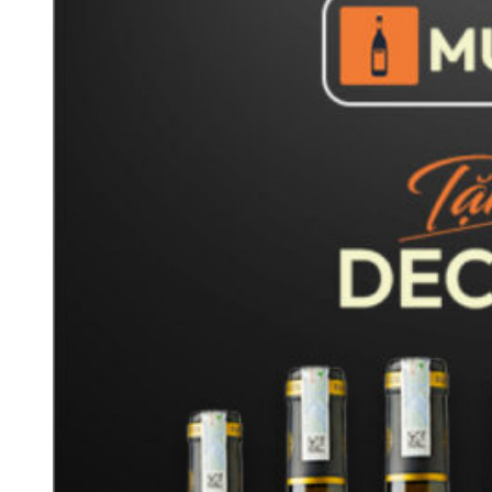
góp phần tạo nên những chai rượu vang Uco Valley có chiều
sâu hương vị và chất lượng vượt trội, đồng thời thu hút nhiều
nhà sản xuất rượu vang danh tiếng đầu tư phát triển vườn nho
tại khu vực này.