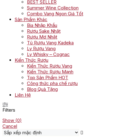
BEST SELLER
Summer Wine Collection
Combo Vang Ngon Giá Tốt
Sản Phẩm Khác
Bia Nhập Khẩu
Rượu Sake Nhật
Rượu Mơ Nhật
Tủ Rượu Vang Kadeka
Ly Rượu Vang
Ly Whisky – Cognac
Kiến Thức Rượu
Kiến Thức Rượu Vang
Kiến Thức Rượu Mạnh
Top Sản Phẩm HOT
Công thức pha chế rượu
Blog Quà Tặng
Liên Hệ
Filters
Show
(
0
)
Cancel