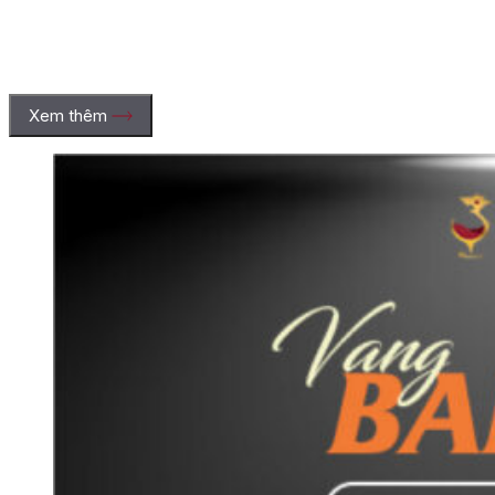
Xem thêm
2.2. Thổ nhưỡng đá vôi, sỏi và đất phù sa
Thổ nhưỡng của Uco Valley được hình thành từ các trầm tích
phù sa do dãy Andes bồi đắp, với thành phần chủ yếu gồm đất
phù sa, sỏi, đá vôi và đất sét. Lớp đất mặt giàu sỏi và cát kết
hợp với lớp đất sét, đá phía dưới tạo nên khả năng thoát nước
rất tốt, mang đến điều kiện lý tưởng cho việc trồng nho chất
lượng cao.
Đặc tính thoát nước tốt của đất tạo áp lực tự nhiên lên cây nho,
giúp giảm sức sinh trưởng và năng suất, từ đó trái nho có hương
vị cô đọng hơn. Chính điều kiện thổ nhưỡng đặc biệt này đã