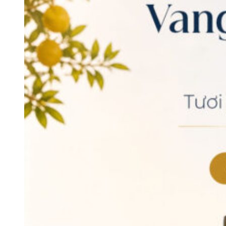
4. Rượu vang Uco Valley có gì đặc biệt?
4.1. Vang đỏ Uco Valley đậm đà và cân bằng
Vang đỏ
là dòng sản phẩm nổi bật nhất của Uco Valley. Nhờ
điều kiện tự nhiên thuận lợi, vang đỏ của vùng sở hữu phong
cách mạnh mẽ nhưng vẫn giữ được sự thanh lịch và cân bằng.
Giống nho chủ đạo:
Malbec là giống nho tiêu biểu của
Uco Valley, chiếm tỷ lệ lớn trong sản xuất rượu vang của
vùng. Ngoài ra còn có Cabernet Sauvignon, Cabernet
Franc và Pinot Noir.
Hương vị đặc trưng:
Vang đỏ Uco Valley có màu sắc
đậm, nổi bật với hương trái cây đỏ, trái cây đen như anh
đào, mâm xôi, việt quất, kết hợp cùng hương hoa và sắc
thái khoáng chất.
Cấu trúc rượu:
Nhờ khí hậu vùng cao và biên độ nhiệt
lớn giữa ngày và đêm, rượu có độ axit tự nhiên tốt, tannin
cân bằng và cấu trúc hài hòa, tạo nên phong cách vừa
đậm đà vừa thanh lịch.