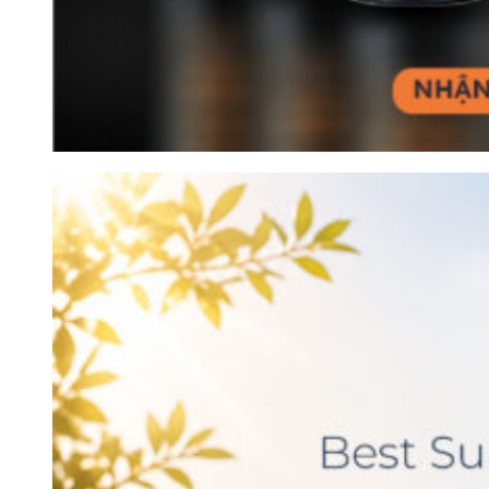
3. Lịch sử hình thành và phát triển
của vùng Uco Valley
Trước khi trở thành vùng rượu vang nổi tiếng, Uco Valley chủ
yếu phát triển nông nghiệp với các loại cây ăn quả và rau màu.
Từ đầu thế kỷ XX, những người nhập cư châu Âu, đặc biệt là
Tây Ban Nha và Ý, bắt đầu trồng nho tại đây nhưng ngành rượu
vang chưa phát triển mạnh do địa hình xa xôi và hạn chế về cơ
sở hạ tầng.
Bước ngoặt của Uco Valley đến vào thập niên 1990, khi các
nhà sản xuất nhận ra tiềm năng của vùng đất có độ cao lớn
dưới chân dãy Andes. Vào năm 1992, Nicolás Catena Zapata
tiên phong phát triển vườn nho Adrianna tại Gualtallary đã mở ra
xu hướng sản xuất rượu vang cao cấp tại khu vực này, thu hút
nhiều nhà đầu tư trong nước và quốc tế.
Ngày nay, Uco Valley là một trong những vùng vang quan trọng
nhất của Argentina. Nhờ vị trí chiến lược và công nghệ tiên tiến,
Uco hiện sản xuất những loại rượu vang vùng cao có thể sánh
ngang với những loại rượu vang danh tiếng của Burgundy, Napa
và Tuscany.