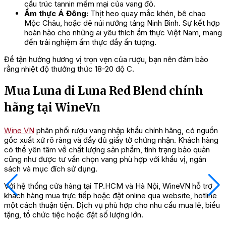
cấu trúc tannin mềm mại của vang đỏ.
Ẩm thực Á Đông:
Thịt heo quay mắc khén, bê chao
Mộc Châu, hoặc dê núi nướng tảng Ninh Bình. Sự kết hợp
hoàn hảo cho những ai yêu thích ẩm thực Việt Nam, mang
đến trải nghiệm ẩm thực đầy ấn tượng.
Để tận hưởng hương vị trọn vẹn của rượu, bạn nên đảm bảo
rằng nhiệt độ thưởng thức 18-20 độ C.
Mua Luna di Luna Red Blend chính
hãng tại WineVn
Wine VN
phân phối rượu vang nhập khẩu chính hãng, có nguồn
gốc xuất xứ rõ ràng và đầy đủ giấy tờ chứng nhận. Khách hàng
có thể yên tâm về chất lượng sản phẩm, tình trạng bảo quản
cũng như được tư vấn chọn vang phù hợp với khẩu vị, ngân
sách và mục đích sử dụng.
Với hệ thống cửa hàng tại TP.HCM và Hà Nội, WineVN hỗ trợ
khách hàng mua trực tiếp hoặc đặt online qua website, hotline
một cách thuận tiện. Dịch vụ phù hợp cho nhu cầu mua lẻ, biếu
tặng, tổ chức tiệc hoặc đặt số lượng lớn.