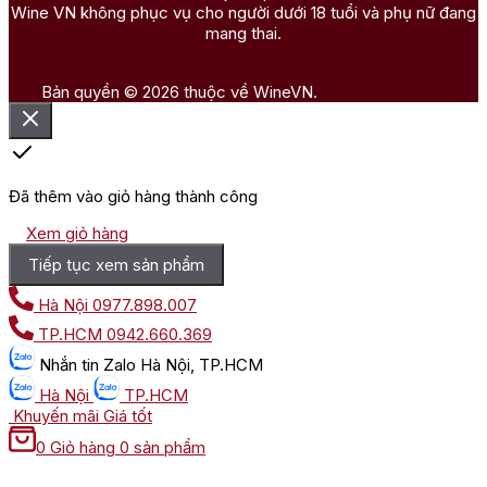
Wine VN không phục vụ cho người dưới 18 tuổi và phụ nữ đang
mang thai.
Bản quyền © 2026 thuộc về WineVN.
Đã thêm vào giỏ hàng thành công
Xem giỏ hàng
Tiếp tục xem sản phẩm
Hà Nội
0977.898.007
TP.HCM
0942.660.369
Nhắn tin
Zalo Hà Nội, TP.HCM
Hà Nội
TP.HCM
Khuyến mãi
Giá tốt
0
Giỏ hàng
0 sản phẩm