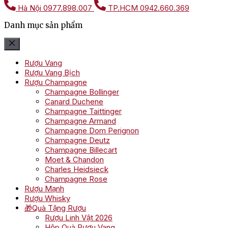
Hà Nội
0977.898.007
TP.HCM
0942.660.369
Danh mục sản phẩm
Rượu Vang
Rượu Vang Bịch
Rượu Champagne
Champagne Bollinger
Canard Duchene
Champagne Taittinger
Champagne Armand
Champagne Dom Perignon
Champagne Deutz
Champagne Billecart
Moet & Chandon
Charles Heidsieck
Champagne Rose
Rượu Mạnh
Rượu Whisky
🎁Quà Tặng Rượu
Rượu Linh Vật 2026
Hộp Quà Rượu Vang