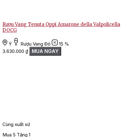
Rượu Vang Tenuta Oppi Amarone della Valpolicella
DOCG
Ý
Rượu Vang Đỏ
15 %
MUA NGAY
3.630.000
₫
Cùng xuất xứ
Mua 5 Tặng 1
M