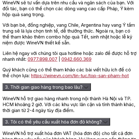
WineVN sẽ tư vấn dựa trên nhu cầu và ngân sách của bạn. Với
đối tác, bạn có thể chọn các dòng vang cao cấp Pháp, Ý kèm
hộp quà sang trọng.
Với bạn bè, đồng nghiệp, vang Chile, Argentina hay vang Ý tầm
trung sẽ là lựa chọn tinh tế, dễ thưởng thức. Ngoài ra, bạn có
thể tham khảo thêm combo hộp quà Tết, sinh nhật hoặc lễ kỷ
niệm được WineVN thiết kế sẵn.
Liên hệ ngay với chúng tôi qua hotline hoặc zalo để được hỗ trợ
nhanh nhất:
0977.898.007
|
0942.660.369
Quý khách cũng có thể tham khảo các bài viết hữu ích để có
thể chọn lựa:
https://winevn.com/tin-tuc/top-san-pham-hot
3. Thời gian giao hàng trong bao lâu?
WineVN hỗ trợ giao hàng nhanh trong nội thành Hà Nội và TP.
HCM khoảng 2 giờ. Với các khu vực lân cận và tỉnh thành khác,
thời gian từ 2-4 ngày tùy địa điểm.
3. Tôi có thể yêu cầu xuất hóa đơn đỏ không?
WineVN hỗ trợ xuất hóa đơn VAT (hóa đơn đỏ) cho tất cả đơn