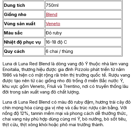
Dung tích
750ml
Giống nho
Blend
Vùng sản xuất
Veneto
Màu sắc
Đỏ ruby
Nhiệt độ phục vụ
16-18 độ C
Quy cách
6 chai / thùng
Luna di Luna Red Blend là dòng vang đỏ Ý thuộc nhà làm vang
Enoitalia, thương hiệu được gia đình Pizzolo phát triển từ năm
1986 và hiện có mặt rộng rãi trên thị trường quốc tế. Rượu vang
được tạo nên từ các giống nho đỏ trồng ở miền Bắc nước Ý,
khu vực gồm Veneto, Friuli và Trentino, nơi có truyền thống lâu
đời trong sản xuất vang đỏ chất lượng.
Luna di Luna Red Blend có màu đỏ ruby đậm, hương trái cây đỏ
chín mọng hòa cùng gia vị nhẹ và cấu trúc rượu cân bằng. Với
nồng độ 12%, tannin mềm mại và phong cách dễ thưởng thức,
chai vang này phù hợp dùng cùng mì Ý, bò nướng, bò sốt tiêu,
thịt cừu, thịt xông khói hoặc phô mai trưởng thành.