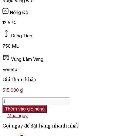
Rượu Vang Đỏ
Nồng Độ
12.5 %
Dung Tích
750 ML
Vùng Làm Vang
Veneto
Giá tham khảo
515.000
₫
Rượu
vang
Thêm vào giỏ hàng
Ý
Mua ngay
Luna
di
Gọi ngay để đặt hàng nhanh nhất!
Luna
Red