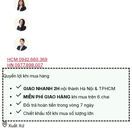
Blend
số
lượng
HCM 0942.660.369
HN 0977.898.007
Quyền lợi khi mua hàng
GIAO NHANH 2H
nội thành Hà Nội & TPHCM
MIỄN PHÍ GIAO HÀNG
khi mua trên 6 chai
Đổi trả hoàn tiền trong vòng 7 ngày
Chiết khấu tốt khi mua số lượng lớn
Xuất Xứ