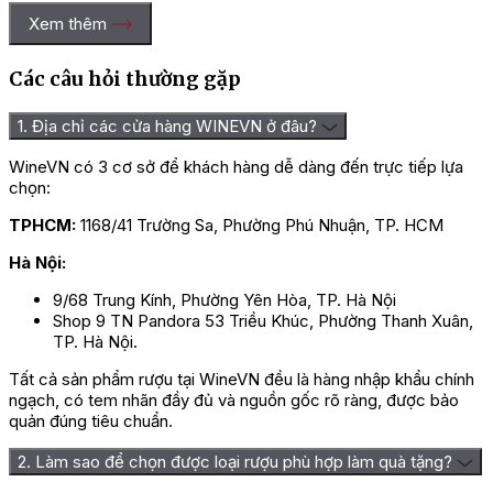
Xem thêm
Các câu hỏi thường gặp
1. Địa chỉ các cửa hàng WINEVN ở đâu?
WineVN có 3 cơ sở để khách hàng dễ dàng đến trực tiếp lựa
chọn:
TPHCM:
1168/41 Trường Sa, Phường Phú Nhuận, TP. HCM
Hà Nội:
9/68 Trung Kính, Phường Yên Hòa, TP. Hà Nội
Shop 9 TN Pandora 53 Triều Khúc, Phường Thanh Xuân,
TP. Hà Nội.
Tất cả sản phẩm rượu tại WineVN đều là hàng nhập khẩu chính
ngạch, có tem nhãn đầy đủ và nguồn gốc rõ ràng, được bảo
quản đúng tiêu chuẩn.
2. Làm sao để chọn được loại rượu phù hợp làm quà tặng?