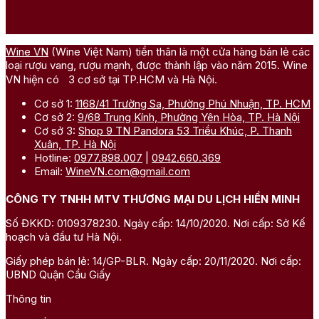
Wine VN
(Wine Việt Nam) tiền thân là một cửa hàng bán lẻ các
loại rượu vang, rượu mạnh, được thành lập vào năm 2015. Wine
VN hiện có 3 cơ sở tại TP.HCM và Hà Nội.
Cơ sở 1:
1168/41 Trường Sa, Phường Phú Nhuận, TP. HCM
Cơ sở 2:
9/68 Trung Kính, Phường Yên Hòa, TP. Hà Nội
Cơ sở 3:
Shop 9 TN Pandora 53 Triều Khúc, P. Thanh
Xuân, TP. Hà Nội
Hotline:
0977.898.007
|
0942.660.369
Email:
WineVN.com@gmail.com
CÔNG TY TNHH MTV THƯƠNG MẠI DU LỊCH HIỀN MINH
Số ĐKKD: 0109378230. Ngày cấp: 14/10/2020. Nơi cấp: Sở Kế
hoạch và đầu tư Hà Nội.
Giấy phép bán lẻ: 14/GP-BLR. Ngày cấp: 20/11/2020. Nơi cấp:
UBND Quận Cầu Giấy
Thông tin