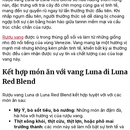
nàn, đặc trưng với trái cây đỏ chín mọng cùng gia vị tinh tế,
mang đến sự quyến rũ ngay từ lần thưởng thức đầu tiên. Khi
nhấp ngụm đầu tiên, người thưởng thức sẽ dễ dàng bị choáng
ngợp bởi sự cân bằng hoàn hảo giữa tannin mềm mại và cấu
trúc chắc chắn của rượu.
Rượu vang
được ủ trong thùng gỗ sồi và làm từ những giống
nho đỏ nổi tiếng của vùng Venezie. Vang mang lại một hương vị
mạnh mẽ nhưng không kém phần tinh tế, khiến bất kỳ ai thưởng
thức đều cảm nhận được sự uy tín và chất lượng cao của loại
vang này.
Kết hợp món ăn với vang Luna di Luna
Red Blend
Rượu vang Luna di Luna Red Blend kết hợp tuyệt vời với các
món ăn sau:
Mỳ Ý, bò sốt tiêu, bò nướng:
Những món ăn đậm đà,
hài hòa với hương vị của rượu vang.
Thịt xông khói, thịt cừu, thịt lợn, hoặc phô mai
trưởng thành:
các món này sẽ làm nổi bật sự tinh tế và