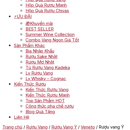
Hộp Quà Rượu Mạnh
Hộp Quà Rượu Chivas
⚡ƯU ĐÃI
🎁Khuyến mãi
BEST SELLER
Summer Wine Collection
Combo Vang Ngon Giá Tốt
Sản Phẩm Khác
Bia Nhập Khẩu
Rượu Sake Nhật
Rượu Mơ Nhật
Tủ Rượu Vang Kadeka
Ly Rượu Vang
Ly Whisky – Cognac
Kiến Thức Rượu
Kiến Thức Rượu Vang
Kiến Thức Rượu Mạnh
Top Sản Phẩm HOT
Công thức pha chế rượu
Blog Quà Tặng
Liên Hệ
Trang chủ
/
Rượu Vang
/
Rượu Vang Ý
/
Veneto
/ Rượu vang Ý