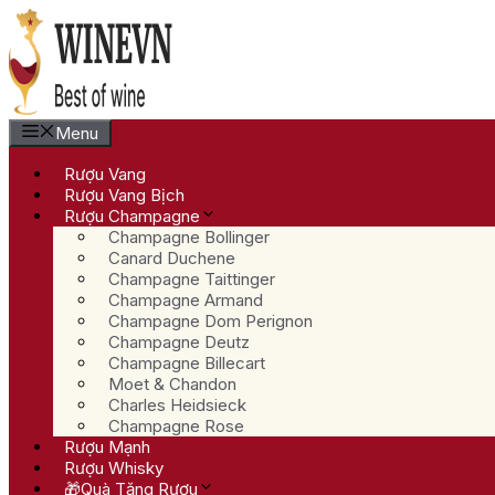
Chuyển
đến
nội
dung
Menu
Rượu Vang
Rượu Vang Bịch
Rượu Champagne
Champagne Bollinger
Canard Duchene
Champagne Taittinger
Champagne Armand
Champagne Dom Perignon
Champagne Deutz
Champagne Billecart
Moet & Chandon
Charles Heidsieck
Champagne Rose
Rượu Mạnh
Rượu Whisky
🎁Quà Tặng Rượu