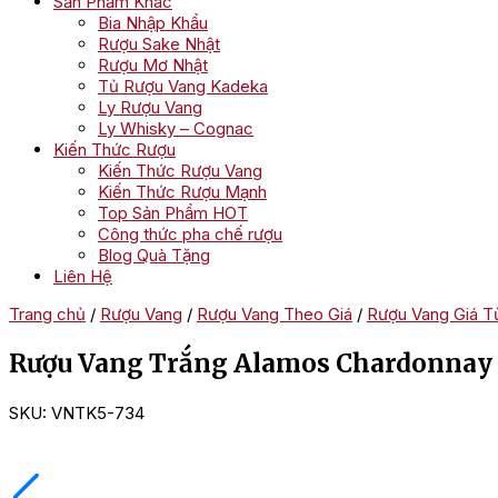
Sản Phẩm Khác
Bia Nhập Khẩu
Rượu Sake Nhật
Rượu Mơ Nhật
Tủ Rượu Vang Kadeka
Ly Rượu Vang
Ly Whisky – Cognac
Kiến Thức Rượu
Kiến Thức Rượu Vang
Kiến Thức Rượu Mạnh
Top Sản Phẩm HOT
Công thức pha chế rượu
Blog Quà Tặng
Liên Hệ
Trang chủ
/
Rượu Vang
/
Rượu Vang Theo Giá
/
Rượu Vang Giá Từ
Rượu Vang Trắng Alamos Chardonnay
SKU:
VNTK5-734