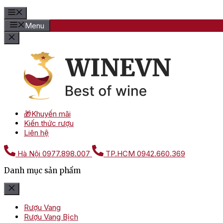
Menu
🎁Khuyến mãi
Kiến thức rượu
Liên hệ
Hà Nội
0977.898.007
TP.HCM
0942.660.369
Danh mục sản phẩm
Rượu Vang
Rượu Vang Bịch