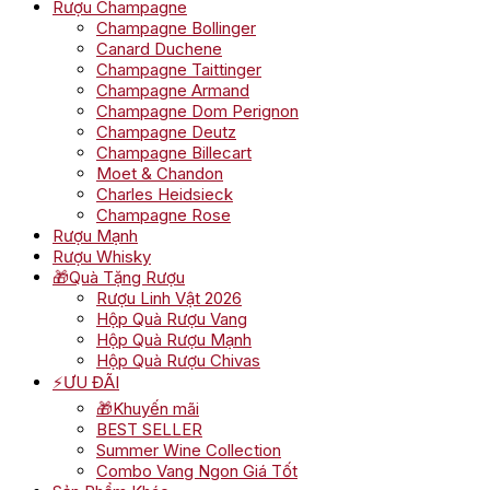
Rượu Champagne
Champagne Bollinger
Canard Duchene
Champagne Taittinger
Champagne Armand
Champagne Dom Perignon
Champagne Deutz
Champagne Billecart
Moet & Chandon
Charles Heidsieck
Champagne Rose
Rượu Mạnh
Rượu Whisky
🎁Quà Tặng Rượu
Rượu Linh Vật 2026
Hộp Quà Rượu Vang
Hộp Quà Rượu Mạnh
Hộp Quà Rượu Chivas
⚡ƯU ĐÃI
🎁Khuyến mãi
BEST SELLER
Summer Wine Collection
Combo Vang Ngon Giá Tốt