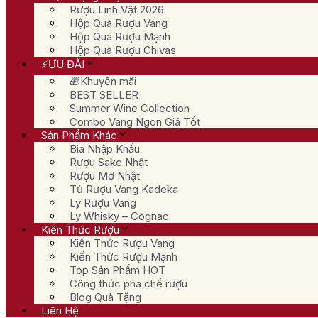
Rượu Linh Vật 2026
Hộp Quà Rượu Vang
Hộp Quà Rượu Mạnh
Hộp Quà Rượu Chivas
⚡ƯU ĐÃI
🎁Khuyến mãi
BEST SELLER
Summer Wine Collection
Combo Vang Ngon Giá Tốt
Sản Phẩm Khác
Bia Nhập Khẩu
Rượu Sake Nhật
Rượu Mơ Nhật
Tủ Rượu Vang Kadeka
Ly Rượu Vang
Ly Whisky – Cognac
Kiến Thức Rượu
Kiến Thức Rượu Vang
Kiến Thức Rượu Mạnh
Top Sản Phẩm HOT
Công thức pha chế rượu
Blog Quà Tặng
Liên Hệ