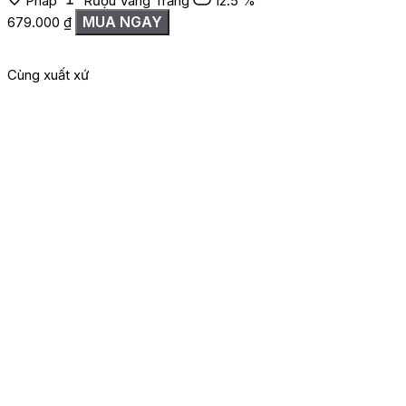
Pháp
Rượu Vang Trắng
12.5 %
MUA NGAY
679.000
₫
1
Cùng xuất xứ