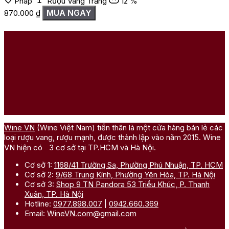
Pháp
Rượu Vang Trắng
12 %
MUA NGAY
870.000
₫
1
Wine VN
(Wine Việt Nam) tiền thân là một cửa hàng bán lẻ các
loại rượu vang, rượu mạnh, được thành lập vào năm 2015. Wine
VN hiện có 3 cơ sở tại TP.HCM và Hà Nội.
Cơ sở 1:
1168/41 Trường Sa, Phường Phú Nhuận, TP. HCM
Cơ sở 2:
9/68 Trung Kính, Phường Yên Hòa, TP. Hà Nội
Cơ sở 3:
Shop 9 TN Pandora 53 Triều Khúc, P. Thanh
Xuân, TP. Hà Nội
Hotline:
0977.898.007
|
0942.660.369
Email:
WineVN.com@gmail.com