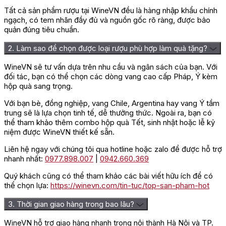
Tất cả sản phẩm rượu tại WineVN đều là hàng nhập khẩu chính
ngạch, có tem nhãn đầy đủ và nguồn gốc rõ ràng, được bảo
quản đúng tiêu chuẩn.
2. Làm sao để chọn được loại rượu phù hợp làm quà tặng?
WineVN sẽ tư vấn dựa trên nhu cầu và ngân sách của bạn. Với
đối tác, bạn có thể chọn các dòng vang cao cấp Pháp, Ý kèm
hộp quà sang trọng.
Với bạn bè, đồng nghiệp, vang Chile, Argentina hay vang Ý tầm
trung sẽ là lựa chọn tinh tế, dễ thưởng thức. Ngoài ra, bạn có
thể tham khảo thêm combo hộp quà Tết, sinh nhật hoặc lễ kỷ
niệm được WineVN thiết kế sẵn.
Liên hệ ngay với chúng tôi qua hotline hoặc zalo để được hỗ trợ
nhanh nhất:
0977.898.007
|
0942.660.369
Quý khách cũng có thể tham khảo các bài viết hữu ích để có
thể chọn lựa:
https://winevn.com/tin-tuc/top-san-pham-hot
3. Thời gian giao hàng trong bao lâu?
WineVN hỗ trợ giao hàng nhanh trong nội thành Hà Nội và TP.