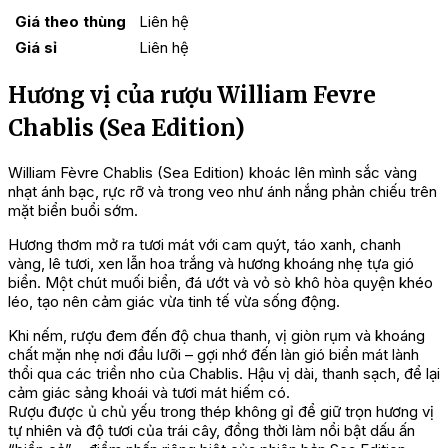
Giá theo thùng
Liên hệ
Giá sỉ
Liên hệ
Hương vị của rượu William Fevre
Chablis (Sea Edition)
William Fèvre Chablis (Sea Edition) khoác lên mình sắc vàng
nhạt ánh bạc, rực rỡ và trong veo như ánh nắng phản chiếu trên
mặt biển buổi sớm.
Hương thơm mở ra tươi mát với cam quýt, táo xanh, chanh
vàng, lê tươi, xen lẫn hoa trắng và hương khoáng nhẹ tựa gió
biển. Một chút muối biển, đá ướt và vỏ sò khô hòa quyện khéo
léo, tạo nên cảm giác vừa tinh tế vừa sống động.
Khi nếm, rượu đem đến độ chua thanh, vị giòn rụm và khoáng
chất mặn nhẹ nơi đầu lưỡi – gợi nhớ đến làn gió biển mát lành
thổi qua các triền nho của Chablis. Hậu vị dài, thanh sạch, để lại
cảm giác sảng khoái và tươi mát hiếm có.
Rượu được ủ chủ yếu trong thép không gỉ để giữ trọn hương vị
tự nhiên và độ tươi của trái cây, đồng thời làm nổi bật dấu ấn