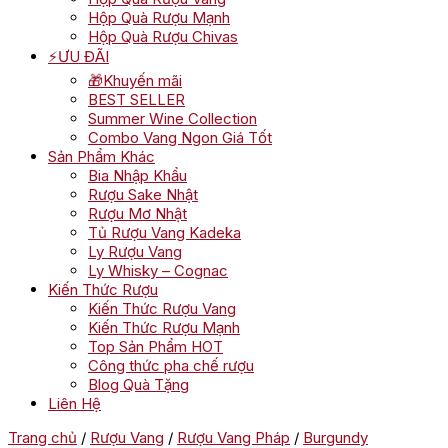
Hộp Quà Rượu Mạnh
Hộp Quà Rượu Chivas
⚡ƯU ĐÃI
🎁Khuyến mãi
BEST SELLER
Summer Wine Collection
Combo Vang Ngon Giá Tốt
Sản Phẩm Khác
Bia Nhập Khẩu
Rượu Sake Nhật
Rượu Mơ Nhật
Tủ Rượu Vang Kadeka
Ly Rượu Vang
Ly Whisky – Cognac
Kiến Thức Rượu
Kiến Thức Rượu Vang
Kiến Thức Rượu Mạnh
Top Sản Phẩm HOT
Công thức pha chế rượu
Blog Quà Tặng
Liên Hệ
Trang chủ
/
Rượu Vang
/
Rượu Vang Pháp
/
Burgundy