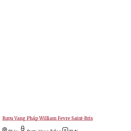
Rượu Vang Pháp William Fevre Saint-Bris
R