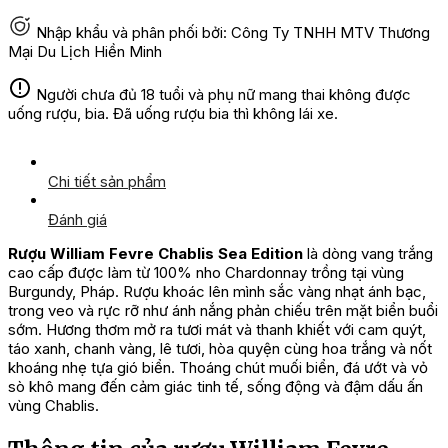
Nhập khẩu và phân phối bởi: Công Ty TNHH MTV Thương
Mại Du Lịch Hiền Minh
Người chưa đủ 18 tuổi và phụ nữ mang thai không được
uống rượu, bia. Đã uống rượu bia thì không lái xe.
Chi tiết sản phẩm
Đánh giá
Rượu William Fevre Chablis Sea Edition
là dòng vang trắng
cao cấp được làm từ 100% nho Chardonnay trồng tại vùng
Burgundy, Pháp. Rượu khoác lên mình sắc vàng nhạt ánh bạc,
trong veo và rực rỡ như ánh nắng phản chiếu trên mặt biển buổi
sớm. Hương thơm mở ra tươi mát và thanh khiết với cam quýt,
táo xanh, chanh vàng, lê tươi, hòa quyện cùng hoa trắng và nốt
khoáng nhẹ tựa gió biển. Thoáng chút muối biển, đá ướt và vỏ
sò khô mang đến cảm giác tinh tế, sống động và đậm dấu ấn
vùng Chablis.