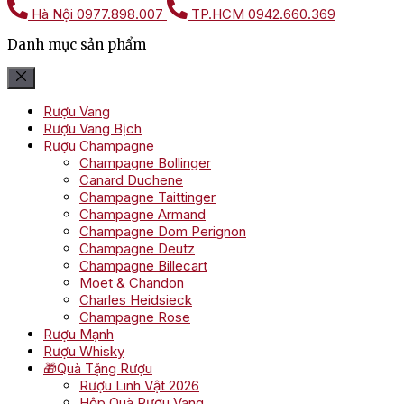
Hà Nội
0977.898.007
TP.HCM
0942.660.369
Danh mục sản phẩm
Rượu Vang
Rượu Vang Bịch
Rượu Champagne
Champagne Bollinger
Canard Duchene
Champagne Taittinger
Champagne Armand
Champagne Dom Perignon
Champagne Deutz
Champagne Billecart
Moet & Chandon
Charles Heidsieck
Champagne Rose
Rượu Mạnh
Rượu Whisky
🎁Quà Tặng Rượu
Rượu Linh Vật 2026
Hộp Quà Rượu Vang