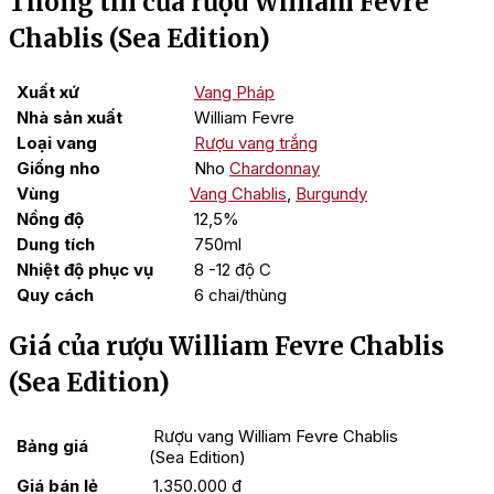
Thông tin của rượu William Fevre
Chablis (Sea Edition)
Xuất xứ
Vang Pháp
Nhà sản xuất
William Fevre
Loại vang
Rượu vang trắng
Giống nho
Nho
Chardonnay
Vùng
Vang Chablis
,
Burgundy
Nồng độ
12,5%
Dung tích
750ml
Nhiệt độ phục vụ
8 -12 độ C
Quy cách
6 chai/thùng
Giá của rượu William Fevre Chablis
(Sea Edition)
Rượu vang William Fevre Chablis
Bảng giá
(Sea Edition)
Giá bán lẻ
1.350.000 đ