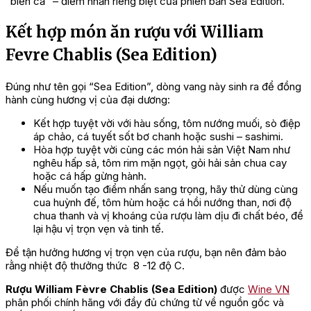
“biển cả” – điểm nhấn riêng biệt của phiên bản Sea Edition.
Kết hợp món ăn rượu với William
Fevre Chablis (Sea Edition)
Đúng như tên gọi “Sea Edition”, dòng vang này sinh ra để đồng
hành cùng hương vị của đại dương:
Kết hợp tuyệt vời với hàu sống, tôm nướng muối, sò điệp
áp chảo, cá tuyết sốt bơ chanh hoặc sushi – sashimi.
Hòa hợp tuyệt vời cùng các món hải sản Việt Nam như
nghêu hấp sả, tôm rim mặn ngọt, gỏi hải sản chua cay
hoặc cá hấp gừng hành.
Nếu muốn tạo điểm nhấn sang trọng, hãy thử dùng cùng
cua huỳnh đế, tôm hùm hoặc cá hồi nướng than, nơi độ
chua thanh và vị khoáng của rượu làm dịu đi chất béo, để
lại hậu vị trọn vẹn và tinh tế.
Để tận hưởng hương vị trọn vẹn của rượu, bạn nên đảm bảo
rằng nhiệt độ thưởng thức 8 -12 độ C.
Rượu William Fèvre Chablis (Sea Edition)
được
Wine VN
phân phối chính hãng với đầy đủ chứng từ về nguồn gốc và