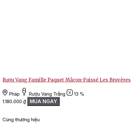
Rượu Vang Famille Paquet Mâcon-Fuissé Les Bruyères
T
Pháp
Rượu Vang Trắng
13 %
MUA NGAY
1.180.000
₫
Cùng thương hiệu