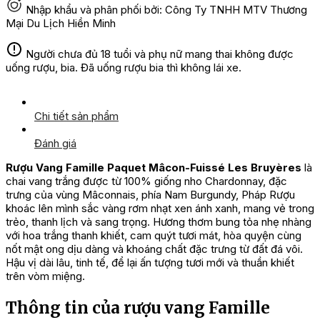
Nhập khẩu và phân phối bởi: Công Ty TNHH MTV Thương
Mại Du Lịch Hiền Minh
Người chưa đủ 18 tuổi và phụ nữ mang thai không được
uống rượu, bia. Đã uống rượu bia thì không lái xe.
Chi tiết sản phẩm
Đánh giá
Rượu Vang Famille Paquet Mâcon-Fuissé Les Bruyères
là
chai vang trắng được từ 100% giống nho Chardonnay, đặc
trưng của vùng Mâconnais, phía Nam Burgundy, Pháp Rượu
khoác lên mình sắc vàng rơm nhạt xen ánh xanh, mang vẻ trong
trẻo, thanh lịch và sang trọng. Hương thơm bung tỏa nhẹ nhàng
với hoa trắng thanh khiết, cam quýt tươi mát, hòa quyện cùng
nốt mật ong dịu dàng và khoáng chất đặc trưng từ đất đá vôi.
Hậu vị dài lâu, tinh tế, để lại ấn tượng tươi mới và thuần khiết
trên vòm miệng.
Thông tin của rượu vang Famille