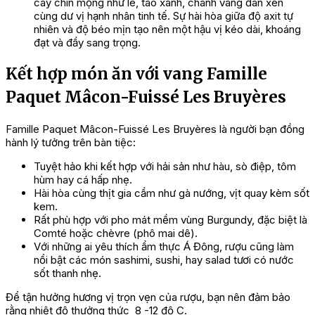
cây chín mọng như lê, táo xanh, chanh vàng đan xen
cùng dư vị hạnh nhân tinh tế. Sự hài hòa giữa độ axit tự
nhiên và độ béo mịn tạo nên một hậu vị kéo dài, khoáng
đạt và đầy sang trọng.
Kết hợp món ăn với vang Famille
Paquet Mâcon-Fuissé Les Bruyères
Famille Paquet Mâcon-Fuissé Les Bruyères là người bạn đồng
hành lý tưởng trên bàn tiệc:
Tuyệt hảo khi kết hợp với hải sản như hàu, sò điệp, tôm
hùm hay cá hấp nhẹ.
Hài hòa cùng thịt gia cầm như gà nướng, vịt quay kèm sốt
kem.
Rất phù hợp với pho mát mềm vùng Burgundy, đặc biệt là
Comté hoặc chèvre (phô mai dê).
Với những ai yêu thích ẩm thực Á Đông, rượu cũng làm
nổi bật các món sashimi, sushi, hay salad tươi có nước
sốt thanh nhẹ.
Để tận hưởng hương vị trọn vẹn của rượu, bạn nên đảm bảo
rằng nhiệt độ thưởng thức 8 -12 độ C.