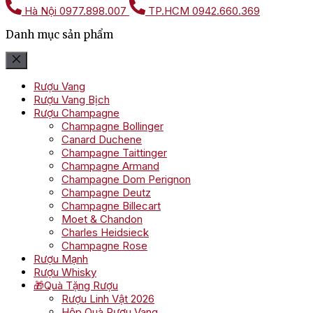
Hà Nội
0977.898.007
TP.HCM
0942.660.369
Danh mục sản phẩm
Rượu Vang
Rượu Vang Bịch
Rượu Champagne
Champagne Bollinger
Canard Duchene
Champagne Taittinger
Champagne Armand
Champagne Dom Perignon
Champagne Deutz
Champagne Billecart
Moet & Chandon
Charles Heidsieck
Champagne Rose
Rượu Mạnh
Rượu Whisky
🎁Quà Tặng Rượu
Rượu Linh Vật 2026
Hộp Quà Rượu Vang