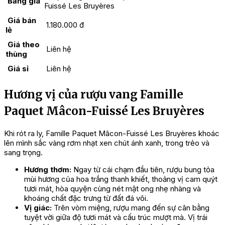
Bảng giá
Fuissé Les Bruyères
Giá bán
1.180.000 đ
lẻ
Giá theo
Liên hệ
thùng
Giá sỉ
Liên hệ
Hương vị của rượu vang Famille
Paquet Mâcon-Fuissé Les Bruyères
Khi rót ra ly, Famille Paquet Mâcon-Fuissé Les Bruyères khoác
lên mình sắc vàng rơm nhạt xen chút ánh xanh, trong trẻo và
sang trọng.
Hương thơm:
Ngay từ cái chạm đầu tiên, rượu bung tỏa
mùi hương của hoa trắng thanh khiết, thoảng vị cam quýt
tươi mát, hòa quyện cùng nét mật ong nhẹ nhàng và
khoáng chất đặc trưng từ đất đá vôi.
Vị giác:
Trên vòm miệng, rượu mang đến sự cân bằng
tuyệt vời giữa độ tươi mát và cấu trúc mượt mà. Vị trái