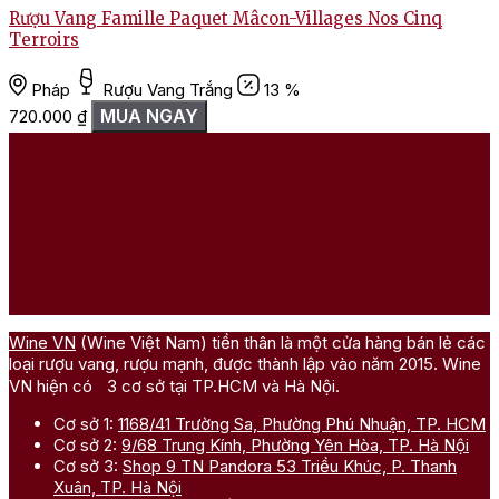
Rượu Vang Famille Paquet Mâcon-Villages Nos Cinq
R
Terroirs
Pháp
Rượu Vang Trắng
13 %
1
MUA NGAY
720.000
₫
Wine VN
(Wine Việt Nam) tiền thân là một cửa hàng bán lẻ các
loại rượu vang, rượu mạnh, được thành lập vào năm 2015. Wine
VN hiện có 3 cơ sở tại TP.HCM và Hà Nội.
Cơ sở 1:
1168/41 Trường Sa, Phường Phú Nhuận, TP. HCM
Cơ sở 2:
9/68 Trung Kính, Phường Yên Hòa, TP. Hà Nội
Cơ sở 3:
Shop 9 TN Pandora 53 Triều Khúc, P. Thanh
Xuân, TP. Hà Nội