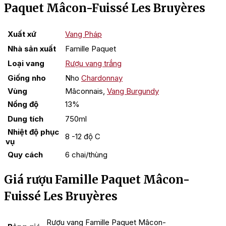
Paquet Mâcon-Fuissé Les Bruyères
Xuất xứ
Vang Pháp
Nhà sản xuất
Famille Paquet
Loại vang
Rượu vang trắng
Giống nho
Nho
Chardonnay
Vùng
Mâconnais,
Vang Burgundy
Nồng độ
13%
Dung tích
750ml
Nhiệt độ phục
8 -12 độ C
vụ
Quy cách
6 chai/thùng
Giá rượu Famille Paquet Mâcon-
Fuissé Les Bruyères
Rượu vang Famille Paquet Mâcon-