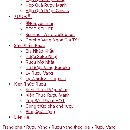
Hộp Quà Rượu Mạnh
Hộp Quà Rượu Chivas
⚡ƯU ĐÃI
🎁Khuyến mãi
BEST SELLER
Summer Wine Collection
Combo Vang Ngon Giá Tốt
Sản Phẩm Khác
Bia Nhập Khẩu
Rượu Sake Nhật
Rượu Mơ Nhật
Tủ Rượu Vang Kadeka
Ly Rượu Vang
Ly Whisky – Cognac
Kiến Thức Rượu
Kiến Thức Rượu Vang
Kiến Thức Rượu Mạnh
Top Sản Phẩm HOT
Công thức pha chế rượu
Blog Quà Tặng
Liên Hệ
Trang chủ
/
Rượu Vang
/
Rượu vang theo loại
/
Rượu Vang