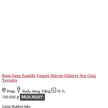
Rượu Vang Famille Paquet Mâcon-Villages Nos Cinq
R
Terroirs
Pháp
Rượu Vang Trắng
13 %
1
MUA NGAY
720.000
₫
Cùng thương hiệu