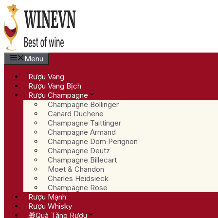
Chuyển
đến
nội
dung
Menu
Rượu Vang
Rượu Vang Bịch
Rượu Champagne
Champagne Bollinger
Canard Duchene
Champagne Taittinger
Champagne Armand
Champagne Dom Perignon
Champagne Deutz
Champagne Billecart
Moet & Chandon
Charles Heidsieck
Champagne Rose
Rượu Mạnh
Rượu Whisky
🎁Quà Tặng Rượu