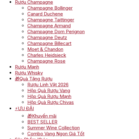
Rượu Champagne
Champagne Bollinger
Canard Duchene
Champagne Taittinger
Champagne Armand
Champagne Dom Perignon
Champagne Deutz
Champagne Billecart
Moet & Chandon
Charles Heidsieck
Champagne Rose
Rượu Mạnh
Rượu Whisky
🎁Quà Tặng Rượu
Rượu Linh Vật 2026
Hộp Quà Rượu Vang
Hộp Quà Rượu Mạnh
Hộp Quà Rượu Chivas
⚡ƯU ĐÃI
🎁Khuyến mãi
BEST SELLER
Summer Wine Collection
Combo Vang Ngon Giá Tốt