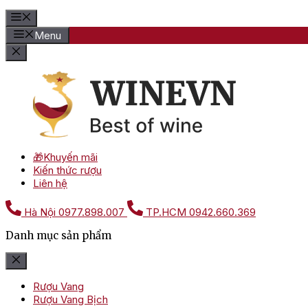
Menu
🎁Khuyến mãi
Kiến thức rượu
Liên hệ
Hà Nội
0977.898.007
TP.HCM
0942.660.369
Danh mục sản phẩm
Rượu Vang
Rượu Vang Bịch