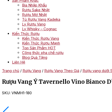
Sản Phẩm Khác
Bia Nhập Khẩu
Rượu Sake Nhật
Rượu Mơ Nhật
Tủ Rượu Vang Kadeka
Ly Rượu Vang
Ly Whisky – Cognac
Kiến Thức Rượu
Kiến Thức Rượu Vang
Kiến Thức Rượu Mạnh
Top Sản Phẩm HOT
Công thức pha chế rượu
Blog Quà Tặng
Liên Hệ
Trang chủ
/
Rượu Vang
/
Rượu Vang Theo Giá
/
Rượu vang dưới 
Rượu Vang Ý Tavernello Vino Bianco D’
SKU:
VNMH1-180