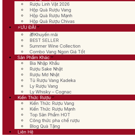
Rượu Linh Vật 2026
Hộp Quà Rượu Vang
Hộp Quà Rượu Mạnh
Hộp Quà Rượu Chivas
⚡ƯU ĐÃI
🎁Khuyến mãi
BEST SELLER
Summer Wine Collection
Combo Vang Ngon Giá Tốt
Sản Phẩm Khác
Bia Nhập Khẩu
Rượu Sake Nhật
Rượu Mơ Nhật
Tủ Rượu Vang Kadeka
Ly Rượu Vang
Ly Whisky – Cognac
Kiến Thức Rượu
Kiến Thức Rượu Vang
Kiến Thức Rượu Mạnh
Top Sản Phẩm HOT
Công thức pha chế rượu
Blog Quà Tặng
Liên Hệ