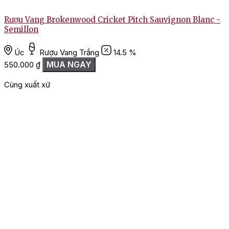
Rượu Vang Brokenwood Cricket Pitch Sauvignon Blanc -
R
Semillon
Úc
Rượu Vang Trắng
14.5 %
MUA NGAY
550.000
₫
Cùng xuất xứ