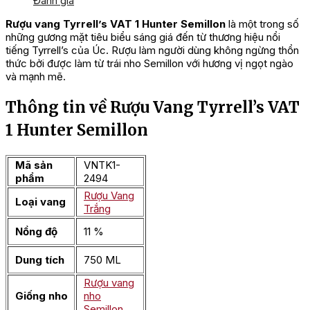
Đánh giá
Rượu vang Tyrrell’s VAT 1 Hunter Semillon
là một trong số
những gương mặt tiêu biểu sáng giá đến từ thương hiệu nổi
tiếng Tyrrell’s của Úc. Rượu làm người dùng không ngừng thổn
thức bởi được làm từ trái nho Semillon với hương vị ngọt ngào
và mạnh mẽ.
Thông tin về Rượu Vang Tyrrell’s VAT
1 Hunter Semillon
Mã sản
VNTK1-
phẩm
2494
Rượu Vang
Loại vang
Trắng
Nồng độ
11 %
Dung tích
750 ML
Rượu vang
Giống nho
nho
Semillon