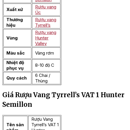
Rượu vang
Xuất xứ
Úc
Thương
Rượu vang
hiệu
Tyrrell’s
Rượu vang
Vùng
Hunter
Valley
Màu sắc
Vàng rơm
Nhiệt độ
8-10 độ C
phục vụ
6 Chai /
Quy cách
Thùng
Giá Rượu Vang Tyrrell’s VAT 1 Hunter
Semillon
Rượu Vang
Tên sản
Tyrrell’s VAT 1