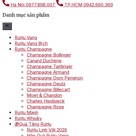
Hà Nội
0977.898.007
TP.HCM
0942.660.369
Danh mục sản phẩm
Rượu Vang
Rượu Vang Bịch
Rượu Champagne
Champagne Bollinger
Canard Duchene
Champagne Taittinger
Champagne Armand
Champagne Dom Perignon
Champagne Deutz
Champagne Billecart
Moet & Chandon
Charles Heidsieck
Champagne Rose
Rượu Mạnh
Rượu Whisky
🎁Quà Tặng Rượu
Rượu Linh Vật 2026
Hộp Quà Rượu Vang