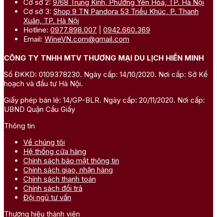
Cơ sở 2:
9/68 Trung Kính, Phường Yên Hòa, TP. Hà Nội
Cơ sở 3:
Shop 9 TN Pandora 53 Triều Khúc, P. Thanh
Xuân, TP. Hà Nội
Hotline:
0977.898.007
|
0942.660.369
Email:
WineVN.com@gmail.com
CÔNG TY TNHH MTV THƯƠNG MẠI DU LỊCH HIỀN MINH
Số ĐKKD: 0109378230. Ngày cấp: 14/10/2020. Nơi cấp: Sở Kế
hoạch và đầu tư Hà Nội.
Giấy phép bán lẻ: 14/GP-BLR. Ngày cấp: 20/11/2020. Nơi cấp:
UBND Quận Cầu Giấy
Thông tin
Về chúng tôi
Hệ thống cửa hàng
Chính sách bảo mật thông tin
Chính sách giao, nhận hàng
Chính sách thanh toán
Chính sách đổi trả
Đội ngũ tư vấn
Thương hiệu thành viên