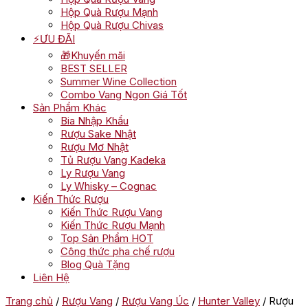
Hộp Quà Rượu Mạnh
Hộp Quà Rượu Chivas
⚡ƯU ĐÃI
🎁Khuyến mãi
BEST SELLER
Summer Wine Collection
Combo Vang Ngon Giá Tốt
Sản Phẩm Khác
Bia Nhập Khẩu
Rượu Sake Nhật
Rượu Mơ Nhật
Tủ Rượu Vang Kadeka
Ly Rượu Vang
Ly Whisky – Cognac
Kiến Thức Rượu
Kiến Thức Rượu Vang
Kiến Thức Rượu Mạnh
Top Sản Phẩm HOT
Công thức pha chế rượu
Blog Quà Tặng
Liên Hệ
Trang chủ
/
Rượu Vang
/
Rượu Vang Úc
/
Hunter Valley
/ Rượu