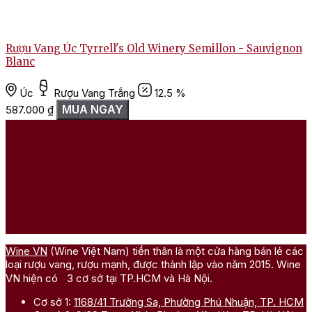
Rượu Vang Úc Tyrrell's Old Winery Semillon - Sauvignon
R
Blanc
Úc
Rượu Vang Trắng
12.5 %
MUA NGAY
587.000
₫
Wine VN
(Wine Việt Nam) tiền thân là một cửa hàng bán lẻ các
loại rượu vang, rượu mạnh, được thành lập vào năm 2015. Wine
VN hiện có 3 cơ sở tại TP.HCM và Hà Nội.
Cơ sở 1:
1168/41 Trường Sa, Phường Phú Nhuận, TP. HCM