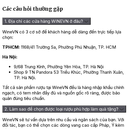
Các câu hỏi thường gặp
1. Địa chỉ các cửa hàng WINEVN ở đâu?
WineVN có 3 cơ sở để khách hàng dễ dàng đến trực tiếp lựa
chọn:
TPHCM:
1168/41 Trường Sa, Phường Phú Nhuận, TP. HCM
Hà Nội:
9/68 Trung Kính, Phường Yên Hòa, TP. Hà Nội
Shop 9 TN Pandora 53 Triều Khúc, Phường Thanh Xuân,
TP. Hà Nội.
Tất cả sản phẩm rượu tại WineVN đều là hàng nhập khẩu chính
ngạch, có tem nhãn đầy đủ và nguồn gốc rõ ràng, được bảo
quản đúng tiêu chuẩn.
2. Làm sao để chọn được loại rượu phù hợp làm quà tặng?
WineVN sẽ tư vấn dựa trên nhu cầu và ngân sách của bạn. Với
đối tác, bạn có thể chọn các dòng vang cao cấp Pháp, Ý kèm