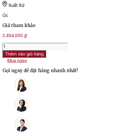
Xuất Xứ
Úc
Giá tham khảo
2.494.000
₫
Rượu
Vang
Thêm vào giỏ hàng
Úc
Mua ngay
Tyrrell's
VAT
Gọi ngay để đặt hàng nhanh nhất!
1
Hunter
Semillon
số
lượng