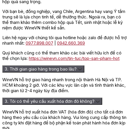
hộp quà sang trọng.
Với bạn bè, đồng nghiệp, vang Chile, Argentina hay vang Ý tầm
trung sẽ là lựa chọn tinh tế, dễ thưởng thức. Ngoài ra, bạn có
thể tham khảo thêm combo hộp quà Tết, sinh nhật hoặc lễ kỷ
niệm được WineVN thiết kế sẵn.
Liên hệ ngay với chúng tôi qua hotline hoặc zalo để được hỗ trợ
nhanh nhất:
0977.898.007
|
0942.660.369
Quý khách cũng có thể tham khảo các bài viết hữu ích để có
thể chọn lựa:
https://winevn.com/tin-tuc/top-san-pham-hot
3. Thời gian giao hàng trong bao lâu?
WineVN hỗ trợ giao hàng nhanh trong nội thành Hà Nội và TP.
HCM khoảng 2 giờ. Với các khu vực lân cận và tỉnh thành khác,
thời gian từ 2-4 ngày tùy địa điểm.
3. Tôi có thể yêu cầu xuất hóa đơn đỏ không?
WineVN hỗ trợ xuất hóa đơn VAT (hóa đơn đỏ) cho tất cả đơn
hàng theo yêu cầu của khách hàng. Vui lòng cung cấp thông tin
công ty khi đặt hàng để bộ phận kế toán phát hành hóa đơn kịp
thời.