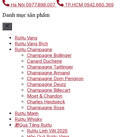
Hà Nội
0977.898.007
TP.HCM
0942.660.369
Danh mục sản phẩm
Rượu Vang
Rượu Vang Bịch
Rượu Champagne
Champagne Bollinger
Canard Duchene
Champagne Taittinger
Champagne Armand
Champagne Dom Perignon
Champagne Deutz
Champagne Billecart
Moet & Chandon
Charles Heidsieck
Champagne Rose
Rượu Mạnh
Rượu Whisky
🎁Quà Tặng Rượu
Rượu Linh Vật 2026
Hộp Quà Rượu Vang