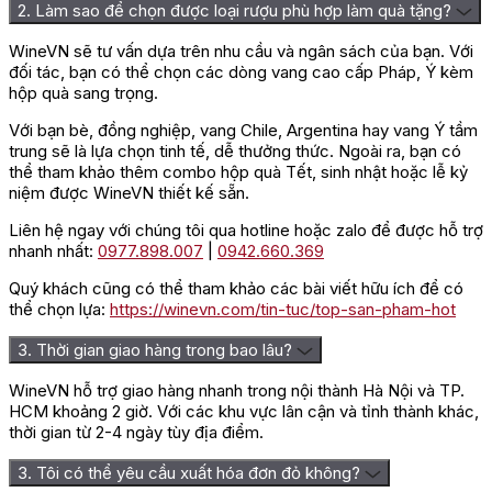
2. Làm sao để chọn được loại rượu phù hợp làm quà tặng?
WineVN sẽ tư vấn dựa trên nhu cầu và ngân sách của bạn. Với
đối tác, bạn có thể chọn các dòng vang cao cấp Pháp, Ý kèm
hộp quà sang trọng.
Với bạn bè, đồng nghiệp, vang Chile, Argentina hay vang Ý tầm
trung sẽ là lựa chọn tinh tế, dễ thưởng thức. Ngoài ra, bạn có
thể tham khảo thêm combo hộp quà Tết, sinh nhật hoặc lễ kỷ
niệm được WineVN thiết kế sẵn.
Liên hệ ngay với chúng tôi qua hotline hoặc zalo để được hỗ trợ
nhanh nhất:
0977.898.007
|
0942.660.369
Quý khách cũng có thể tham khảo các bài viết hữu ích để có
thể chọn lựa:
https://winevn.com/tin-tuc/top-san-pham-hot
3. Thời gian giao hàng trong bao lâu?
WineVN hỗ trợ giao hàng nhanh trong nội thành Hà Nội và TP.
HCM khoảng 2 giờ. Với các khu vực lân cận và tỉnh thành khác,
thời gian từ 2-4 ngày tùy địa điểm.
3. Tôi có thể yêu cầu xuất hóa đơn đỏ không?