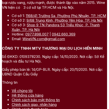
loại rượu vang, rượu mạnh, được thành lập vào năm 2015. Wine
VN hiện có 3 cơ sở tại TP.HCM và Hà Nội.
Cơ sở 1:
1168/41 Trường Sa, Phường Phú Nhuận, TP. HCM
Cơ sở 2:
9/68 Trung Kính, Phường Yên Hòa, TP. Hà Nội
Cơ sở 3:
Shop 9 TN Pandora 53 Triều Khúc, P. Thanh
Xuân, TP. Hà Nội
Hotline:
0977.898.007
|
0942.660.369
Email:
WineVN.com@gmail.com
CÔNG TY TNHH MTV THƯƠNG MẠI DU LỊCH HIỀN MINH
Số ĐKKD: 0109378230. Ngày cấp: 14/10/2020. Nơi cấp: Sở Kế
hoạch và đầu tư Hà Nội.
Giấy phép bán lẻ: 14/GP-BLR. Ngày cấp: 20/11/2020. Nơi cấp:
UBND Quận Cầu Giấy
Thông tin
Về chúng tôi
Hệ thống cửa hàng
Chính sách bảo mật thông tin
Chính sách giao, nhận hàng