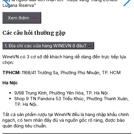
Lugana Riserva”
Bạn phải
đăng nhập
để gửi đánh giá.
Xem thêm
Các câu hỏi thường gặp
1. Địa chỉ các cửa hàng WINEVN ở đâu?
WineVN có 3 cơ sở để khách hàng dễ dàng đến trực tiếp lựa
chọn:
TPHCM:
1168/41 Trường Sa, Phường Phú Nhuận, TP. HCM
Hà Nội:
9/68 Trung Kính, Phường Yên Hòa, TP. Hà Nội
Shop 9 TN Pandora 53 Triều Khúc, Phường Thanh Xuân,
TP. Hà Nội.
Tất cả sản phẩm rượu tại WineVN đều là hàng nhập khẩu chính
ngạch, có tem nhãn đầy đủ và nguồn gốc rõ ràng, được bảo
quản đúng tiêu chuẩn.