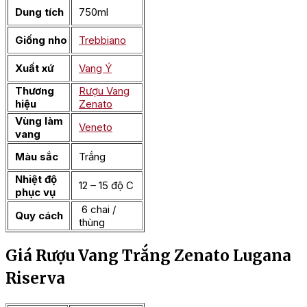
Dung tích
750ml
Giống nho
Trebbiano
Xuất xứ
Vang Ý
Thương
Rượu Vang
hiệu
Zenato
Vùng làm
Veneto
vang
Màu sắc
Trắng
Nhiệt độ
12 – 15 độ C
phục vụ
6 chai /
Quy cách
thùng
Giá Rượu Vang Trắng Zenato Lugana
Riserva