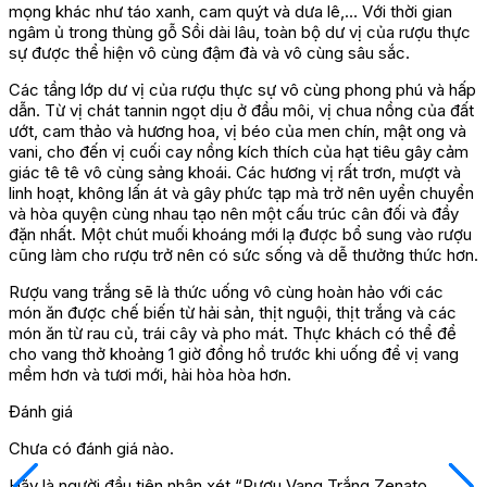
mọng khác như táo xanh, cam quýt và dưa lê,… Với thời gian
ngâm ủ trong thùng gỗ Sồi dài lâu, toàn bộ dư vị của rượu thực
sự được thể hiện vô cùng đậm đà và vô cùng sâu sắc.
Các tầng lớp dư vị của rượu thực sự vô cùng phong phú và hấp
dẫn. Từ vị chát tannin ngọt dịu ở đầu môi, vị chua nồng của đất
ướt, cam thảo và hương hoa, vị béo của men chín, mật ong và
vani, cho đến vị cuối cay nồng kích thích của hạt tiêu gây cảm
giác tê tê vô cùng sảng khoái. Các hương vị rất trơn, mượt và
linh hoạt, không lấn át và gây phức tạp mà trở nên uyển chuyển
và hòa quyện cùng nhau tạo nên một cấu trúc cân đối và đầy
đặn nhất. Một chút muối khoáng mới lạ được bổ sung vào rượu
cũng làm cho rượu trở nên có sức sống và dễ thưởng thức hơn.
Rượu vang trắng sẽ là thức uống vô cùng hoàn hảo với các
món ăn được chế biến từ hải sản, thịt nguội, thịt trắng và các
món ăn từ rau củ, trái cây và pho mát. Thực khách có thể để
cho vang thở khoảng 1 giờ đồng hồ trước khi uống để vị vang
mềm hơn và tươi mới, hài hòa hòa hơn.
Đánh giá
Chưa có đánh giá nào.
Hãy là người đầu tiên nhận xét “Rượu Vang Trắng Zenato