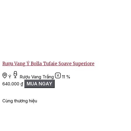
Rượu Vang Ý Bolla Tufaie Soave Superiore
R
Ý
Rượu Vang Trắng
11 %
MUA NGAY
640.000
₫
Cùng thương hiệu