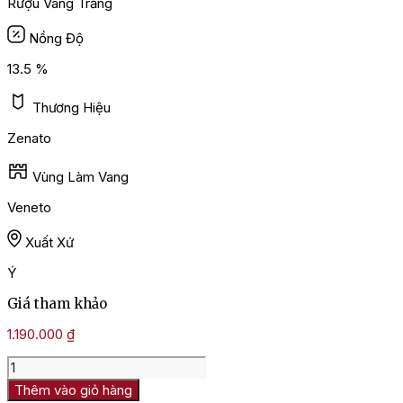
Rượu Vang Trắng
Nồng Độ
13.5 %
Thương Hiệu
Zenato
Vùng Làm Vang
Veneto
Xuất Xứ
Ý
Giá tham khảo
1.190.000
₫
Rượu
Vang
Thêm vào giỏ hàng
Trắng