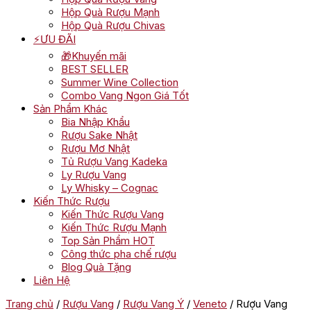
Hộp Quà Rượu Mạnh
Hộp Quà Rượu Chivas
⚡ƯU ĐÃI
🎁Khuyến mãi
BEST SELLER
Summer Wine Collection
Combo Vang Ngon Giá Tốt
Sản Phẩm Khác
Bia Nhập Khẩu
Rượu Sake Nhật
Rượu Mơ Nhật
Tủ Rượu Vang Kadeka
Ly Rượu Vang
Ly Whisky – Cognac
Kiến Thức Rượu
Kiến Thức Rượu Vang
Kiến Thức Rượu Mạnh
Top Sản Phẩm HOT
Công thức pha chế rượu
Blog Quà Tặng
Liên Hệ
Trang chủ
/
Rượu Vang
/
Rượu Vang Ý
/
Veneto
/ Rượu Vang