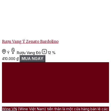
Rượu Vang Ý Zenato Bardolino
Ý
Rượu Vang Đỏ
12 %
MUA NGAY
410.000
₫
1
Wine VN
(Wine Việt Nam) tiền thân là một cửa hàng bán lẻ các