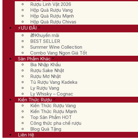
Rượu Linh Vật 2026
Hộp Quà Rượu Vang
Hộp Quà Rượu Mạnh
Hộp Quà Rượu Chivas
⚡ƯU ĐÃI
🎁Khuyến mãi
BEST SELLER
Summer Wine Collection
Combo Vang Ngon Giá Tốt
Sản Phẩm Khác
Bia Nhập Khẩu
Rượu Sake Nhật
Rượu Mơ Nhật
Tủ Rượu Vang Kadeka
Ly Rượu Vang
Ly Whisky – Cognac
Kiến Thức Rượu
Kiến Thức Rượu Vang
Kiến Thức Rượu Mạnh
Top Sản Phẩm HOT
Công thức pha chế rượu
Blog Quà Tặng
Liên Hệ