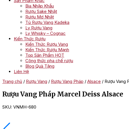
Sản Phẩm Khác
Bia Nhập Khẩu
Rượu Sake Nhật
Rượu Mơ Nhật
Tủ Rượu Vang Kadeka
Ly Rượu Vang
Ly Whisky – Cognac
Kiến Thức Rượu
Kiến Thức Rượu Vang
Kiến Thức Rượu Mạnh
Top Sản Phẩm HOT
Công thức pha chế rượu
Blog Quà Tặng
Liên Hệ
Trang chủ
/
Rượu Vang
/
Rượu Vang Pháp
/
Alsace
/ Rượu Vang 
Rượu Vang Pháp Marcel Deiss Alsace
SKU:
VNMH-680