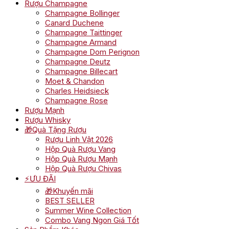
Rượu Champagne
Champagne Bollinger
Canard Duchene
Champagne Taittinger
Champagne Armand
Champagne Dom Perignon
Champagne Deutz
Champagne Billecart
Moet & Chandon
Charles Heidsieck
Champagne Rose
Rượu Mạnh
Rượu Whisky
🎁Quà Tặng Rượu
Rượu Linh Vật 2026
Hộp Quà Rượu Vang
Hộp Quà Rượu Mạnh
Hộp Quà Rượu Chivas
⚡ƯU ĐÃI
🎁Khuyến mãi
BEST SELLER
Summer Wine Collection
Combo Vang Ngon Giá Tốt