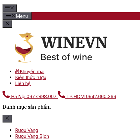
Menu
🎁Khuyến mãi
Kiến thức rượu
Liên hệ
Hà Nội
0977.898.007
TP.HCM
0942.660.369
Danh mục sản phẩm
Rượu Vang
Rượu Vang Bịch