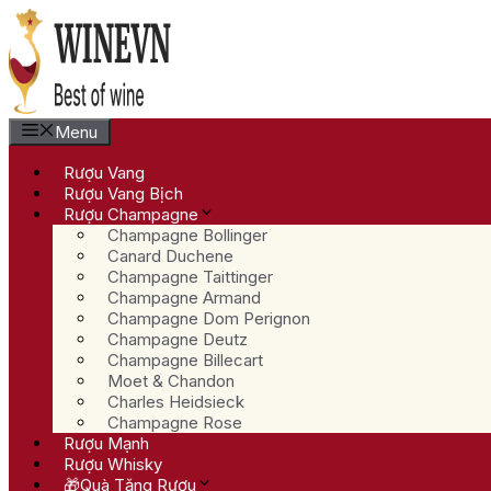
Chuyển
đến
nội
dung
Menu
Rượu Vang
Rượu Vang Bịch
Rượu Champagne
Champagne Bollinger
Canard Duchene
Champagne Taittinger
Champagne Armand
Champagne Dom Perignon
Champagne Deutz
Champagne Billecart
Moet & Chandon
Charles Heidsieck
Champagne Rose
Rượu Mạnh
Rượu Whisky
🎁Quà Tặng Rượu