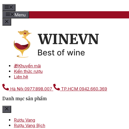
Menu
🎁Khuyến mãi
Kiến thức rượu
Liên hệ
Hà Nội
0977.898.007
TP.HCM
0942.660.369
Danh mục sản phẩm
Rượu Vang
Rượu Vang Bịch