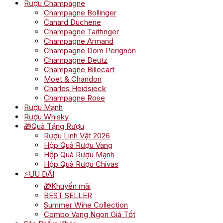
Rượu Champagne
Champagne Bollinger
Canard Duchene
Champagne Taittinger
Champagne Armand
Champagne Dom Perignon
Champagne Deutz
Champagne Billecart
Moet & Chandon
Charles Heidsieck
Champagne Rose
Rượu Mạnh
Rượu Whisky
🎁Quà Tặng Rượu
Rượu Linh Vật 2026
Hộp Quà Rượu Vang
Hộp Quà Rượu Mạnh
Hộp Quà Rượu Chivas
⚡ƯU ĐÃI
🎁Khuyến mãi
BEST SELLER
Summer Wine Collection
Combo Vang Ngon Giá Tốt