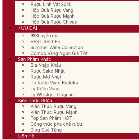
Rượu Linh Vật 2026
Hộp Quà Rượu Vang
Hộp Quà Rượu Mạnh
Hộp Quà Rượu Chivas
⚡ƯU ĐÃI
🎁Khuyến mãi
BEST SELLER
Summer Wine Collection
Combo Vang Ngon Giá Tốt
Sản Phẩm Khác
Bia Nhập Khẩu
Rượu Sake Nhật
Rượu Mơ Nhật
Tủ Rượu Vang Kadeka
Ly Rượu Vang
Ly Whisky – Cognac
Kiến Thức Rượu
Kiến Thức Rượu Vang
Kiến Thức Rượu Mạnh
Top Sản Phẩm HOT
Công thức pha chế rượu
Blog Quà Tặng
Liên Hệ