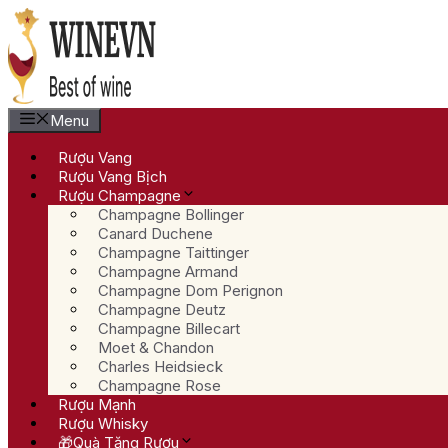
Chuyển
đến
nội
dung
Menu
Rượu Vang
Rượu Vang Bịch
Rượu Champagne
Champagne Bollinger
Canard Duchene
Champagne Taittinger
Champagne Armand
Champagne Dom Perignon
Champagne Deutz
Champagne Billecart
Moet & Chandon
Charles Heidsieck
Champagne Rose
Rượu Mạnh
Rượu Whisky
🎁Quà Tặng Rượu