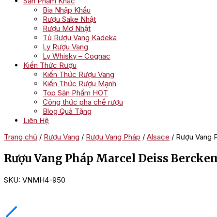
Sản Phẩm Khác
Bia Nhập Khẩu
Rượu Sake Nhật
Rượu Mơ Nhật
Tủ Rượu Vang Kadeka
Ly Rượu Vang
Ly Whisky – Cognac
Kiến Thức Rượu
Kiến Thức Rượu Vang
Kiến Thức Rượu Mạnh
Top Sản Phẩm HOT
Công thức pha chế rượu
Blog Quà Tặng
Liên Hệ
Trang chủ
/
Rượu Vang
/
Rượu Vang Pháp
/
Alsace
/ Rượu Vang 
Rượu Vang Pháp Marcel Deiss Bercke
SKU:
VNMH4-950