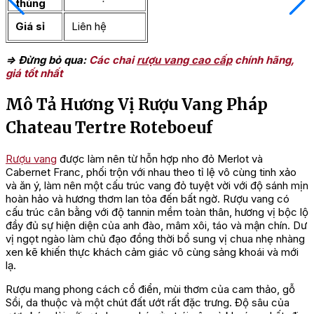
thùng
Giá sỉ
Liên hệ
=> Đừng bỏ qua:
Các chai
rượu vang cao cấp
chính hãng,
giá tốt nhất
Mô Tả Hương Vị Rượu Vang Pháp
Chateau Tertre Roteboeuf
Rượu vang
được làm nên từ hỗn hợp nho đỏ Merlot và
Cabernet Franc, phối trộn với nhau theo tỉ lệ vô cùng tinh xảo
và ăn ý, làm nên một cấu trúc vang đỏ tuyệt vời với độ sánh mịn
hoàn hảo và hương thơm lan tỏa đến bất ngờ. Rượu vang có
cấu trúc cân bằng với độ tannin mềm toàn thân, hương vị bộc lộ
đầy đủ sự hiện diện của anh đào, mâm xôi, táo và mận chín. Dư
vị ngọt ngào làm chủ đạo đồng thời bổ sung vị chua nhẹ nhàng
xen kẽ khiến thực khách cảm giác vô cùng sảng khoái và mới
lạ.
Rượu mang phong cách cổ điển, mùi thơm của cam thảo, gỗ
Sồi, da thuộc và một chút đất ướt rất đặc trưng. Độ sâu của