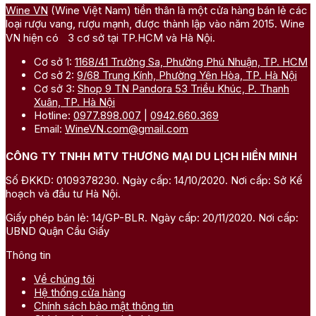
Wine VN
(Wine Việt Nam) tiền thân là một cửa hàng bán lẻ các
loại rượu vang, rượu mạnh, được thành lập vào năm 2015. Wine
VN hiện có 3 cơ sở tại TP.HCM và Hà Nội.
Cơ sở 1:
1168/41 Trường Sa, Phường Phú Nhuận, TP. HCM
Cơ sở 2:
9/68 Trung Kính, Phường Yên Hòa, TP. Hà Nội
Cơ sở 3:
Shop 9 TN Pandora 53 Triều Khúc, P. Thanh
Xuân, TP. Hà Nội
Hotline:
0977.898.007
|
0942.660.369
Email:
WineVN.com@gmail.com
CÔNG TY TNHH MTV THƯƠNG MẠI DU LỊCH HIỀN MINH
Số ĐKKD: 0109378230. Ngày cấp: 14/10/2020. Nơi cấp: Sở Kế
hoạch và đầu tư Hà Nội.
Giấy phép bán lẻ: 14/GP-BLR. Ngày cấp: 20/11/2020. Nơi cấp:
UBND Quận Cầu Giấy
Thông tin
Về chúng tôi
Hệ thống cửa hàng
Chính sách bảo mật thông tin