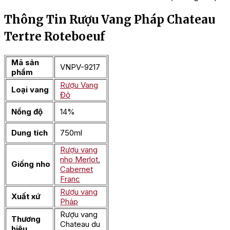
Thông Tin Rượu Vang Pháp Chateau
Tertre Roteboeuf
Mã sản
VNPV-9217
phẩm
Rượu Vang
Loại vang
Đỏ
Nồng độ
14%
Dung tích
750ml
Rượu vang
nho Merlot
,
Giống nho
Cabernet
Franc
Rượu vang
Xuất xứ
Pháp
Rượu vang
Thương
Chateau du
hiệu