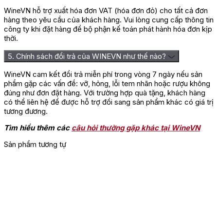
WineVN hỗ trợ xuất hóa đơn VAT (hóa đơn đỏ) cho tất cả đơn
hàng theo yêu cầu của khách hàng. Vui lòng cung cấp thông tin
công ty khi đặt hàng để bộ phận kế toán phát hành hóa đơn kịp
thời.
5. Chính sách đổi trả của WINEVN như thế nào?
Rượu Vang Pháp Chate
WineVN cam kết đổi trả miễn phí trong vòng 7 ngày nếu sản
Đánh giá
phẩm gặp các vấn đề: vỡ, hỏng, lỗi tem nhãn hoặc rượu không
đúng như đơn đặt hàng. Với trường hợp quà tặng, khách hàng
Chưa có đánh giá nào.
có thể liên hệ để được hỗ trợ đổi sang sản phẩm khác có giá trị
tương đương.
Hãy là người đầu tiên nhận xét “Rượu Vang Pháp Chateau
Tertre Roteboeuf”
Tìm hiểu thêm các
câu hỏi thường gặp khác tại WineVN
Bạn phải
đăng nhập
để gửi đánh giá.
Sản phẩm tương tự