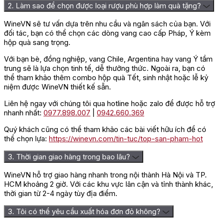
2. Làm sao để chọn được loại rượu phù hợp làm quà tặng?
WineVN sẽ tư vấn dựa trên nhu cầu và ngân sách của bạn. Với
đối tác, bạn có thể chọn các dòng vang cao cấp Pháp, Ý kèm
hộp quà sang trọng.
Với bạn bè, đồng nghiệp, vang Chile, Argentina hay vang Ý tầm
trung sẽ là lựa chọn tinh tế, dễ thưởng thức. Ngoài ra, bạn có
thể tham khảo thêm combo hộp quà Tết, sinh nhật hoặc lễ kỷ
niệm được WineVN thiết kế sẵn.
Liên hệ ngay với chúng tôi qua hotline hoặc zalo để được hỗ trợ
nhanh nhất:
0977.898.007
|
0942.660.369
Quý khách cũng có thể tham khảo các bài viết hữu ích để có
thể chọn lựa:
https://winevn.com/tin-tuc/top-san-pham-hot
3. Thời gian giao hàng trong bao lâu?
WineVN hỗ trợ giao hàng nhanh trong nội thành Hà Nội và TP.
HCM khoảng 2 giờ. Với các khu vực lân cận và tỉnh thành khác,
thời gian từ 2-4 ngày tùy địa điểm.
3. Tôi có thể yêu cầu xuất hóa đơn đỏ không?