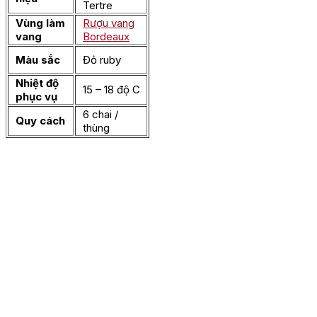
Tertre
Vùng làm
Rượu vang
vang
Bordeaux
Màu sắc
Đỏ ruby
Nhiệt độ
15 – 18 độ C
phục vụ
6 chai /
Quy cách
thùng