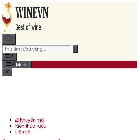
Chuyển
đến
nội
dung
Menu
🎁Khuyến mãi
Kiến thức rượu
Liên hệ