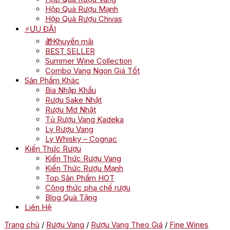
Hộp Quà Rượu Mạnh
Hộp Quà Rượu Chivas
⚡ƯU ĐÃI
🎁Khuyến mãi
BEST SELLER
Summer Wine Collection
Combo Vang Ngon Giá Tốt
Sản Phẩm Khác
Bia Nhập Khẩu
Rượu Sake Nhật
Rượu Mơ Nhật
Tủ Rượu Vang Kadeka
Ly Rượu Vang
Ly Whisky – Cognac
Kiến Thức Rượu
Kiến Thức Rượu Vang
Kiến Thức Rượu Mạnh
Top Sản Phẩm HOT
Công thức pha chế rượu
Blog Quà Tặng
Liên Hệ
Trang chủ
/
Rượu Vang
/
Rượu Vang Theo Giá
/
Fine Wines