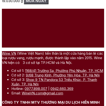
MUA NGAY
19.030.000
₫
Wine VN
(Wine Việt Nam) tiền thân là một cửa hàng bán lẻ các
loại rượu vang, rượu mạnh, được thành lập vào năm 2015. Wine
VN hiện có 3 cơ sở tại TP.HCM và Hà Nội.
Cơ sở 1:
1168/41 Trường Sa, Phường Phú Nhuận, TP. HCM
Cơ sở 2:
9/68 Trung Kính, Phường Yên Hòa, TP. Hà Nội
Cơ sở 3:
Shop 9 TN Pandora 53 Triều Khúc, P. Thanh
Xuân, TP. Hà Nội
Hotline:
0977.898.007
|
0942.660.369
Email:
WineVN.com@gmail.com
CÔNG TY TNHH MTV THƯƠNG MẠI DU LỊCH HIỀN MINH