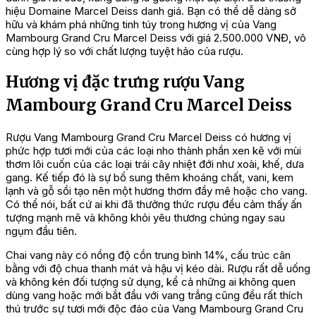
hiệu Domaine Marcel Deiss danh giá. Bạn có thể dễ dàng sở
hữu và khám phá những tinh túy trong hương vị của Vang
Mambourg Grand Cru Marcel Deiss với giá 2.500.000 VNĐ, vô
cùng hợp lý so với chất lượng tuyệt hảo của rượu.
Hương vị đặc trưng rượu Vang
Mambourg Grand Cru Marcel Deiss
Rượu Vang Mambourg Grand Cru Marcel Deiss có hương vị
phức hợp tươi mới của các loại nho thành phần xen kẽ với mùi
thơm lôi cuốn của các loại trái cây nhiệt đới như xoài, khế, dưa
gang. Kế tiếp đó là sự bổ sung thêm khoáng chất, vani, kem
lạnh và gỗ sồi tạo nên một hương thơm đầy mê hoặc cho vang.
Có thể nói, bất cứ ai khi đã thưởng thức rượu đều cảm thấy ấn
tượng mạnh mẽ và không khỏi yêu thương chúng ngay sau
ngụm đầu tiên.
Chai vang này có nồng độ cồn trung bình 14%, cấu trúc cân
bằng với độ chua thanh mát và hậu vị kéo dài. Rượu rất dễ uống
và không kén đối tượng sử dụng, kể cả những ai không quen
dùng vang hoặc mới bắt đầu với vang trắng cũng đều rất thích
thú trước sự tươi mới độc đáo của Vang Mambourg Grand Cru