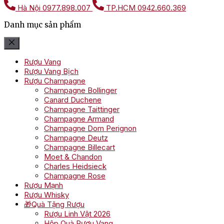
Hà Nội
0977.898.007
TP.HCM
0942.660.369
Danh mục sản phẩm
Rượu Vang
Rượu Vang Bịch
Rượu Champagne
Champagne Bollinger
Canard Duchene
Champagne Taittinger
Champagne Armand
Champagne Dom Perignon
Champagne Deutz
Champagne Billecart
Moet & Chandon
Charles Heidsieck
Champagne Rose
Rượu Mạnh
Rượu Whisky
🎁Quà Tặng Rượu
Rượu Linh Vật 2026
Hộp Quà Rượu Vang