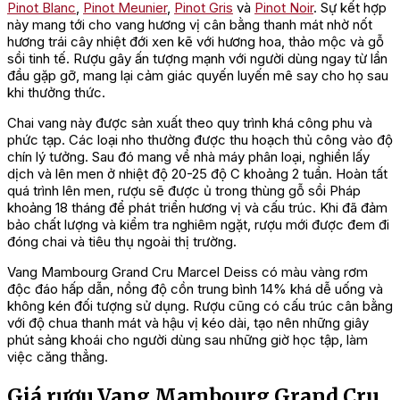
Pinot Blanc
,
Pinot Meunier
,
Pinot Gris
và
Pinot Noir
. Sự kết hợp
này mang tới cho vang hương vị cân bằng thanh mát nhờ nốt
hương trái cây nhiệt đới xen kẽ với hương hoa, thảo mộc và gỗ
sồi tinh tế. Rượu gây ấn tượng mạnh với người dùng ngay từ lần
đầu gặp gỡ, mang lại cảm giác quyến luyến mê say cho họ sau
khi thưởng thức.
Chai vang này được sản xuất theo quy trình khá công phu và
phức tạp. Các loại nho thường được thu hoạch thủ công vào độ
chín lý tưởng. Sau đó mang về nhà máy phân loại, nghiền lấy
dịch và lên men ở nhiệt độ 20-25 độ C khoảng 2 tuần. Hoàn tất
quá trình lên men, rượu sẽ được ủ trong thùng gỗ sồi Pháp
khoảng 18 tháng để phát triển hương vị và cấu trúc. Khi đã đảm
bảo chất lượng và kiểm tra nghiêm ngặt, rượu mới được đem đi
đóng chai và tiêu thụ ngoài thị trường.
Vang Mambourg Grand Cru Marcel Deiss có màu vàng rơm
độc đáo hấp dẫn, nồng độ cồn trung bình 14% khá dễ uống và
không kén đối tượng sử dụng. Rượu cũng có cấu trúc cân bằng
với độ chua thanh mát và hậu vị kéo dài, tạo nên những giây
phút sảng khoái cho người dùng sau những giờ học tập, làm
việc căng thẳng.
Giá rượu Vang Mambourg Grand Cru