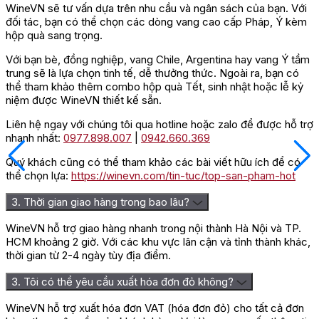
Địa chỉ mua Vang Mambourg Grand
WineVN sẽ tư vấn dựa trên nhu cầu và ngân sách của bạn. Với
đối tác, bạn có thể chọn các dòng vang cao cấp Pháp, Ý kèm
Cru Marcel Deiss chính hãng, uy tín
hộp quà sang trọng.
Rượu Vang Mambourg Grand Cru Marcel Deiss có giá thành
Với bạn bè, đồng nghiệp, vang Chile, Argentina hay vang Ý tầm
tầm trung và hương vị tươi mới, hấp dẫn người dùng ngay từ
trung sẽ là lựa chọn tinh tế, dễ thưởng thức. Ngoài ra, bạn có
ngụm rượu đầu tiên. Đây cũng được xem là chai vang trắng
thể tham khảo thêm combo hộp quà Tết, sinh nhật hoặc lễ kỷ
thơm ngon đáng thử đồng thời là món quà tặng doanh nghiệp
niệm được WineVN thiết kế sẵn.
hoàn hảo, khiến bất cứ tín đồ Vang Pháp nào cũng đều mong
Liên hệ ngay với chúng tôi qua hotline hoặc zalo để được hỗ trợ
muốn sở hữu. Để thưởng thức hương vị của chai vang này một
nhanh nhất:
0977.898.007
|
0942.660.369
cách trọn vẹn nhất, bạn hãy tìm mua chúng tại những cửa hàng
sỉ lẻ rượu vang uy tín và được nhiều người tin tưởng.
Quý khách cũng có thể tham khảo các bài viết hữu ích để có
thể chọn lựa:
https://winevn.com/tin-tuc/top-san-pham-hot
Wine VN
là một trong những nhà phân phối
rượu vang
lớn và uy
tín bật nhất hiện nay. Chúng tôi cung cấp đa dạng các loại rượu
3. Thời gian giao hàng trong bao lâu?
vang cao cấp đến từ nhiều quốc gia trên thế giới, bao gồm cả
rượu Vang Mambourg Grand Cru Marcel Deiss.
WineVN hỗ trợ giao hàng nhanh trong nội thành Hà Nội và TP.
Đánh giá
HCM khoảng 2 giờ. Với các khu vực lân cận và tỉnh thành khác,
thời gian từ 2-4 ngày tùy địa điểm.
Chưa có đánh giá nào.
3. Tôi có thể yêu cầu xuất hóa đơn đỏ không?
Hãy là người đầu tiên nhận xét “Rượu Vang Pháp Mambourg
Grand Cru Marcel Deiss”
WineVN hỗ trợ xuất hóa đơn VAT (hóa đơn đỏ) cho tất cả đơn