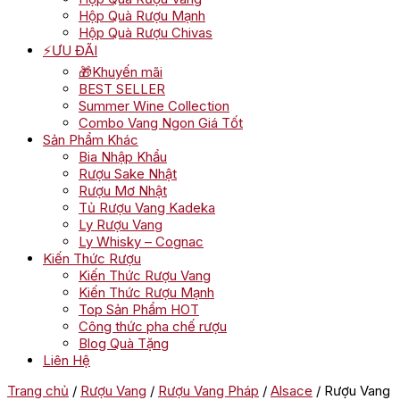
Hộp Quà Rượu Mạnh
Hộp Quà Rượu Chivas
⚡ƯU ĐÃI
🎁Khuyến mãi
BEST SELLER
Summer Wine Collection
Combo Vang Ngon Giá Tốt
Sản Phẩm Khác
Bia Nhập Khẩu
Rượu Sake Nhật
Rượu Mơ Nhật
Tủ Rượu Vang Kadeka
Ly Rượu Vang
Ly Whisky – Cognac
Kiến Thức Rượu
Kiến Thức Rượu Vang
Kiến Thức Rượu Mạnh
Top Sản Phẩm HOT
Công thức pha chế rượu
Blog Quà Tặng
Liên Hệ
Trang chủ
/
Rượu Vang
/
Rượu Vang Pháp
/
Alsace
/ Rượu Vang