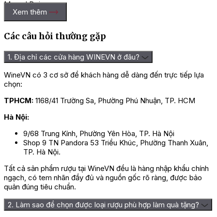
Marcel Deiss.
Xem thêm
Hướng dẫn cách thưởng thức rượu
Các câu hỏi thường gặp
Vang Mambourg Grand Cru Marcel
Deiss
1. Địa chỉ các cửa hàng WINEVN ở đâu?
WineVN có 3 cơ sở để khách hàng dễ dàng đến trực tiếp lựa
Rượu Vang Mambourg Grand Cru Marcel Deiss thường được
chọn:
thưởng thức lạnh ở nhiệt độ lý tưởng 12-14 độ C, bạn nên ướp
lạnh rượu 30 phút trước khi uống hoặc cho vào xô đá để chúng
TPHCM:
1168/41 Trường Sa, Phường Phú Nhuận, TP. HCM
phát huy tối đa hương vị và cấu trúc của mình. Chai vang này
cũng sẽ rất ngon và chuẩn vị khi kết hợp cùng một số món ăn
Hà Nội:
nhẹ, salad, các món ăn có nguồn gốc từ hải sản như cá thu, cá
9/68 Trung Kính, Phường Yên Hòa, TP. Hà Nội
hồi, thịt trắng và đặc biệt là những món ăn có vị béo ngậy như
Shop 9 TN Pandora 53 Triều Khúc, Phường Thanh Xuân,
thịt cừu nướng, thịt bò bít tết hoặc các món nướng.
TP. Hà Nội.
Đây cũng được xem là sự lựa chọn tin cậy cho những bữa tiệc
Tất cả sản phẩm rượu tại WineVN đều là hàng nhập khẩu chính
sang trọng như tiếp đối tác, khách hàng, tiệc sinh nhật, tiệc
ngạch, có tem nhãn đầy đủ và nguồn gốc rõ ràng, được bảo
cưới hỏi hoặc tại bữa cơm đoàn viên, họp mặt thân tình. Sự có
quản đúng tiêu chuẩn.
mặt của rượu sẽ khiến cho không khí của bữa tiệc trở nên nhộn
nhịp và đáng nhớ hơn rất nhiều.
2. Làm sao để chọn được loại rượu phù hợp làm quà tặng?