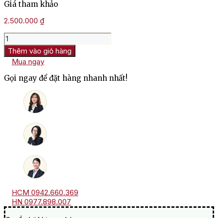
Giá tham khảo
2.500.000
₫
Rượu
Vang
Thêm vào giỏ hàng
Pháp
Mua ngay
Mambourg
Grand
Gọi ngay để đặt hàng nhanh nhất!
Cru
Marcel
Deiss
số
lượng
HCM 0942.660.369
HN 0977.898.007