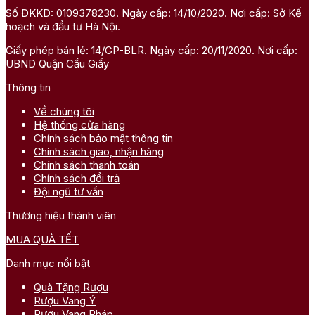
Số ĐKKD: 0109378230. Ngày cấp: 14/10/2020. Nơi cấp: Sở Kế
hoạch và đầu tư Hà Nội.
Giấy phép bán lẻ: 14/GP-BLR. Ngày cấp: 20/11/2020. Nơi cấp:
UBND Quận Cầu Giấy
Thông tin
Về chúng tôi
Hệ thống cửa hàng
Chính sách bảo mật thông tin
Chính sách giao, nhận hàng
Chính sách thanh toán
Chính sách đổi trả
Đội ngũ tư vấn
Thương hiệu thành viên
MUA QUÀ TẾT
Danh mục nổi bật
Quà Tặng Rượu
Rượu Vang Ý
Rượu Vang Pháp