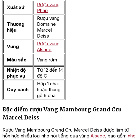
Rượu vang
Xuất xứ
Pháp
Rượu vang
Thương
Domaine
hiệu
Marcel
Deiss
Rượu vang
Vùng
Alsace
Màu sắc
Vàng rơm
Nhiệt độ
Từ 12 đến 14
phục vụ
độ C
Hộp 1 chai
Quy cách
hoặc thùng
gỗ 6 chai
Đặc điểm rượu Vang Mambourg Grand Cru
Marcel Deiss
Rượu Vang Mambourg Grand Cru Marcel Deiss được làm từ
hỗn hợp nhiều loại nho nổi tiếng của vùng
Alsace
, bao gồm
nho