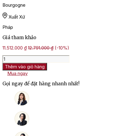
Bourgogne
Xuất Xứ
Pháp
Giá tham khảo
11.512.000
₫
12.791.000
₫
(-10%)
Rượu
Vang
Thêm vào giỏ hàng
Pháp
Mua ngay
Maison
Leroy
Gọi ngay để đặt hàng nhanh nhất!
Chorey
Les
Beaune
số
lượng