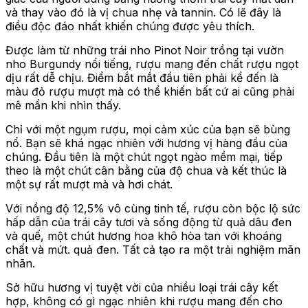
và thay vào đó là vị chua nhẹ và tannin. Có lẽ đây là
điều độc đáo nhất khiến chúng được yêu thích.
Được làm từ những trái nho Pinot Noir trồng tại vườn
nho Burgundy nổi tiếng, rượu mang đến chất rượu ngọt
dịu rất dễ chịu. Điểm bắt mắt đầu tiên phải kể đến là
màu đỏ rượu mượt mà có thể khiến bất cứ ai cũng phải
mê mẩn khi nhìn thấy.
Chỉ với một ngụm rượu, mọi cảm xúc của bạn sẽ bùng
nổ. Bạn sẽ khá ngạc nhiên với hương vị hàng đầu của
chúng. Đầu tiên là một chút ngọt ngào mềm mại, tiếp
theo là một chút cân bằng của độ chua và kết thúc là
một sự rất mượt mà và hơi chát.
Với nồng độ 12,5% vô cùng tinh tế, rượu còn bộc lộ sức
hấp dẫn của trái cây tươi và sống động từ quả dâu đen
và quế, một chút hương hoa khô hòa tan với khoáng
chất và mứt. quả đen. Tất cả tạo ra một trải nghiệm mãn
nhãn.
Sở hữu hương vị tuyệt vời của nhiều loại trái cây kết
hợp, không có gì ngạc nhiên khi rượu mang đến cho