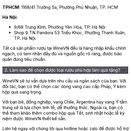
TPHCM:
1168/41 Trường Sa, Phường Phú Nhuận, TP. HCM
Hà Nội:
9/68 Trung Kính, Phường Yên Hòa, TP. Hà Nội
Shop 9 TN Pandora 53 Triều Khúc, Phường Thanh Xuân,
TP. Hà Nội.
Tất cả sản phẩm rượu tại WineVN đều là hàng nhập khẩu chính
ngạch, có tem nhãn đầy đủ và nguồn gốc rõ ràng, được bảo
quản đúng tiêu chuẩn.
2. Làm sao để chọn được loại rượu phù hợp làm quà tặng?
WineVN sẽ tư vấn dựa trên nhu cầu và ngân sách của bạn. Với
đối tác, bạn có thể chọn các dòng vang cao cấp Pháp, Ý kèm
hộp quà sang trọng.
Với bạn bè, đồng nghiệp, vang Chile, Argentina hay vang Ý tầm
trung sẽ là lựa chọn tinh tế, dễ thưởng thức. Ngoài ra, bạn có
thể tham khảo thêm combo hộp quà Tết, sinh nhật hoặc lễ kỷ
niệm được WineVN thiết kế sẵn.
Liên hệ ngay với chúng tôi qua hotline hoặc zalo để được hỗ trợ