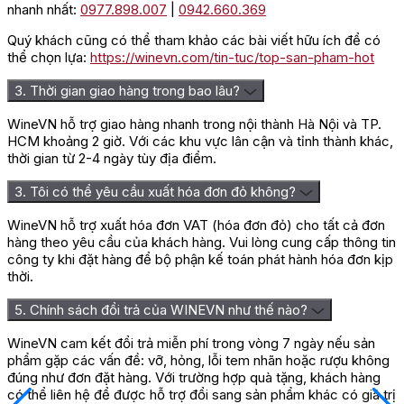
nhanh nhất:
0977.898.007
|
0942.660.369
Quý khách cũng có thể tham khảo các bài viết hữu ích để có
thể chọn lựa:
https://winevn.com/tin-tuc/top-san-pham-hot
3. Thời gian giao hàng trong bao lâu?
WineVN hỗ trợ giao hàng nhanh trong nội thành Hà Nội và TP.
HCM khoảng 2 giờ. Với các khu vực lân cận và tỉnh thành khác,
thời gian từ 2-4 ngày tùy địa điểm.
3. Tôi có thể yêu cầu xuất hóa đơn đỏ không?
WineVN hỗ trợ xuất hóa đơn VAT (hóa đơn đỏ) cho tất cả đơn
hàng theo yêu cầu của khách hàng. Vui lòng cung cấp thông tin
công ty khi đặt hàng để bộ phận kế toán phát hành hóa đơn kịp
thời.
5. Chính sách đổi trả của WINEVN như thế nào?
WineVN cam kết đổi trả miễn phí trong vòng 7 ngày nếu sản
phẩm gặp các vấn đề: vỡ, hỏng, lỗi tem nhãn hoặc rượu không
đúng như đơn đặt hàng. Với trường hợp quà tặng, khách hàng
có thể liên hệ để được hỗ trợ đổi sang sản phẩm khác có giá trị