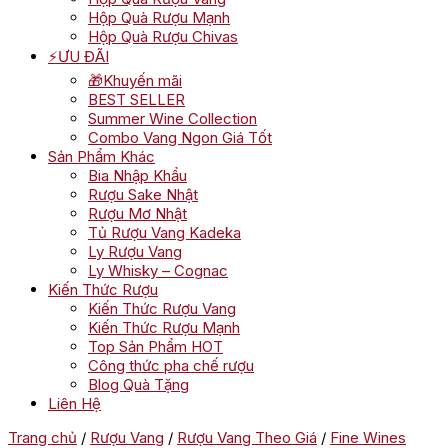
Hộp Quà Rượu Mạnh
Hộp Quà Rượu Chivas
⚡ƯU ĐÃI
🎁Khuyến mãi
BEST SELLER
Summer Wine Collection
Combo Vang Ngon Giá Tốt
Sản Phẩm Khác
Bia Nhập Khẩu
Rượu Sake Nhật
Rượu Mơ Nhật
Tủ Rượu Vang Kadeka
Ly Rượu Vang
Ly Whisky – Cognac
Kiến Thức Rượu
Kiến Thức Rượu Vang
Kiến Thức Rượu Mạnh
Top Sản Phẩm HOT
Công thức pha chế rượu
Blog Quà Tặng
Liên Hệ
Trang chủ
/
Rượu Vang
/
Rượu Vang Theo Giá
/
Fine Wines