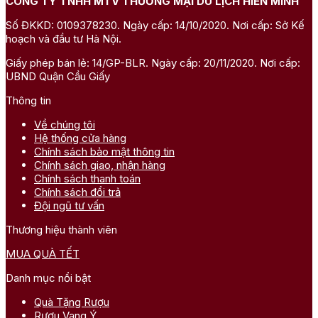
CÔNG TY TNHH MTV THƯƠNG MẠI DU LỊCH HIỀN MINH
Số ĐKKD: 0109378230. Ngày cấp: 14/10/2020. Nơi cấp: Sở Kế
hoạch và đầu tư Hà Nội.
Giấy phép bán lẻ: 14/GP-BLR. Ngày cấp: 20/11/2020. Nơi cấp:
UBND Quận Cầu Giấy
Thông tin
Về chúng tôi
Hệ thống cửa hàng
Chính sách bảo mật thông tin
Chính sách giao, nhận hàng
Chính sách thanh toán
Chính sách đổi trả
Đội ngũ tư vấn
Thương hiệu thành viên
MUA QUÀ TẾT
Danh mục nổi bật
Quà Tặng Rượu
Rượu Vang Ý