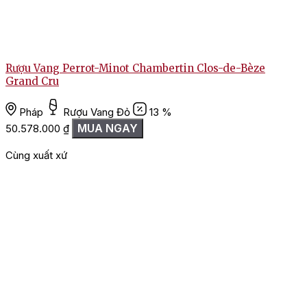
Rượu Vang Perrot-Minot Chambertin Clos-de-Bèze
Grand Cru
Pháp
Rượu Vang Đỏ
13 %
MUA NGAY
50.578.000
₫
8
Cùng xuất xứ