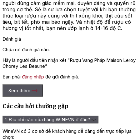
người dùng cảm giác mềm mại, duyên dáng và quyến rũ
trong cơ thể. Sẽ là sự lựa chọn tuyệt vời khi bạn thưởng
thức loại rượu này cùng với thịt xông khói, thịt cừu sốt
tiêu, bít tết, phô mai béo ngậy. Và nhiệt độ để rượu có
hương vị tốt nhất, bạn nên ướp lạnh ở 14-16 độ C.
Đánh giá
Chưa có đánh giá nào.
Hãy là người đầu tiên nhận xét “Rượu Vang Pháp Maison Leroy
Chorey Les Beaune”
Bạn phải
đăng nhập
để gửi đánh giá.
Xem thêm
Các câu hỏi thường gặp
1. Địa chỉ các cửa hàng WINEVN ở đâu?
WineVN có 3 cơ sở để khách hàng dễ dàng đến trực tiếp lựa
chọn: