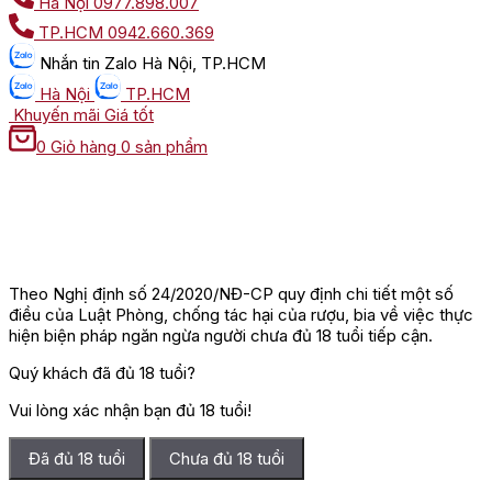
Hà Nội
0977.898.007
TP.HCM
0942.660.369
Nhắn tin
Zalo Hà Nội, TP.HCM
Hà Nội
TP.HCM
Khuyến mãi
Giá tốt
0
Giỏ hàng
0 sản phẩm
Theo Nghị định số 24/2020/NĐ-CP quy định chi tiết một số
điều của Luật Phòng, chống tác hại của rượu, bia về việc thực
hiện biện pháp ngăn ngừa người chưa đủ 18 tuổi tiếp cận.
Quý khách đã đủ 18 tuổi?
Vui lòng xác nhận bạn đủ 18 tuổi!
Đã đủ 18 tuổi
Chưa đủ 18 tuổi