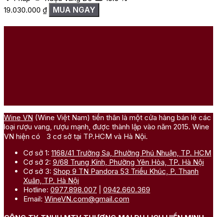
MUA NGAY
19.030.000
₫
Wine VN
(Wine Việt Nam) tiền thân là một cửa hàng bán lẻ các
loại rượu vang, rượu mạnh, được thành lập vào năm 2015. Wine
VN hiện có 3 cơ sở tại TP.HCM và Hà Nội.
Cơ sở 1:
1168/41 Trường Sa, Phường Phú Nhuận, TP. HCM
Cơ sở 2:
9/68 Trung Kính, Phường Yên Hòa, TP. Hà Nội
Cơ sở 3:
Shop 9 TN Pandora 53 Triều Khúc, P. Thanh
Xuân, TP. Hà Nội
Hotline:
0977.898.007
|
0942.660.369
Email:
WineVN.com@gmail.com