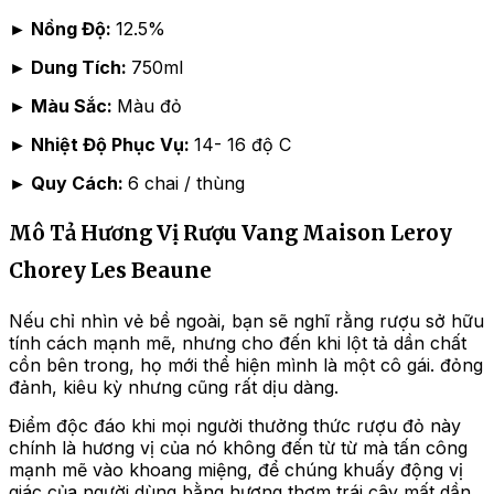
►
Nồng Độ:
12.5%
►
Dung Tích:
750ml
►
Màu Sắc:
Màu đỏ
►
Nhiệt Độ Phục Vụ:
14- 16 độ C
►
Quy Cách:
6 chai / thùng
Mô Tả Hương Vị Rượu Vang Maison Leroy
Chorey Les Beaune
Nếu chỉ nhìn vẻ bề ngoài, bạn sẽ nghĩ rằng rượu sở hữu
tính cách mạnh mẽ, nhưng cho đến khi lột tả dần chất
cồn bên trong, họ mới thể hiện mình là một cô gái. đỏng
đảnh, kiêu kỳ nhưng cũng rất dịu dàng.
Điểm độc đáo khi mọi người thưởng thức rượu đỏ này
chính là hương vị của nó không đến từ từ mà tấn công
mạnh mẽ vào khoang miệng, để chúng khuấy động vị
giác của người dùng bằng hương thơm trái cây mất dần