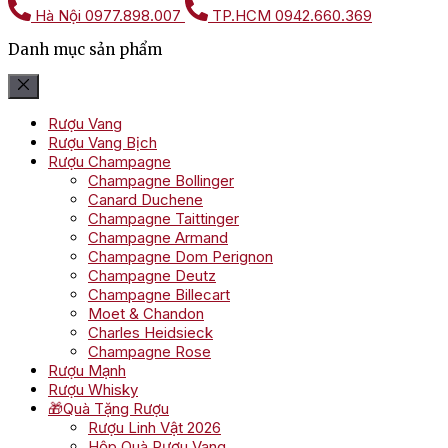
Hà Nội
0977.898.007
TP.HCM
0942.660.369
Danh mục sản phẩm
Rượu Vang
Rượu Vang Bịch
Rượu Champagne
Champagne Bollinger
Canard Duchene
Champagne Taittinger
Champagne Armand
Champagne Dom Perignon
Champagne Deutz
Champagne Billecart
Moet & Chandon
Charles Heidsieck
Champagne Rose
Rượu Mạnh
Rượu Whisky
🎁Quà Tặng Rượu
Rượu Linh Vật 2026
Hộp Quà Rượu Vang