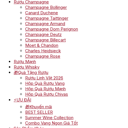
Rượu Champagne
Champagne Bollinger
Canard Duchene
Champagne Taittinger
Champagne Armand
Champagne Dom Perignon
Champagne Deutz
Champagne Billecart
Moet & Chandon
Charles Heidsieck
Champagne Rose
Rượu Mạnh
Rượu Whisky
🎁Quà Tặng Rượu
Rượu Linh Vật 2026
Hộp Quà Rượu Vang
Hộp Quà Rượu Mạnh
Hộp Quà Rượu Chivas
⚡ƯU ĐÃI
🎁Khuyến mãi
BEST SELLER
Summer Wine Collection
Combo Vang Ngon Giá Tốt