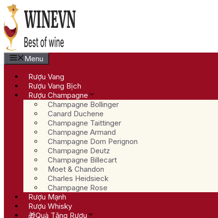
Chuyển
đến
nội
dung
Menu
Rượu Vang
Rượu Vang Bịch
Rượu Champagne
Champagne Bollinger
Canard Duchene
Champagne Taittinger
Champagne Armand
Champagne Dom Perignon
Champagne Deutz
Champagne Billecart
Moet & Chandon
Charles Heidsieck
Champagne Rose
Rượu Mạnh
Rượu Whisky
🎁Quà Tặng Rượu