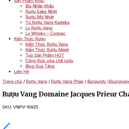
Sản Phẩm Khác
Bia Nhập Khẩu
Rượu Sake Nhật
Rượu Mơ Nhật
Tủ Rượu Vang Kadeka
Ly Rượu Vang
Ly Whisky – Cognac
Kiến Thức Rượu
Kiến Thức Rượu Vang
Kiến Thức Rượu Mạnh
Top Sản Phẩm HOT
Công thức pha chế rượu
Blog Quà Tặng
Liên Hệ
Trang chủ
/
Rượu Vang
/
Rượu Vang Pháp
/
Burgundy (Bourgogn
Rượu Vang Domaine Jacques Prieur Ch
SKU:
VNPV-10925