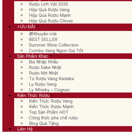
Rượu Linh Vật 2026
Hộp Quà Rượu Vang
Hộp Quà Rượu Mạnh
Hộp Quà Rượu Chivas
⚡ƯU ĐÃI
🎁Khuyến mãi
BEST SELLER
Summer Wine Collection
Combo Vang Ngon Giá Tốt
Sản Phẩm Khác
Bia Nhập Khẩu
Rượu Sake Nhật
Rượu Mơ Nhật
Tủ Rượu Vang Kadeka
Ly Rượu Vang
Ly Whisky – Cognac
Kiến Thức Rượu
Kiến Thức Rượu Vang
Kiến Thức Rượu Mạnh
Top Sản Phẩm HOT
Công thức pha chế rượu
Blog Quà Tặng
Liên Hệ