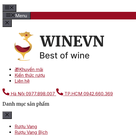
Menu
🎁Khuyến mãi
Kiến thức rượu
Liên hệ
Hà Nội
0977.898.007
TP.HCM
0942.660.369
Danh mục sản phẩm
Rượu Vang
Rượu Vang Bịch