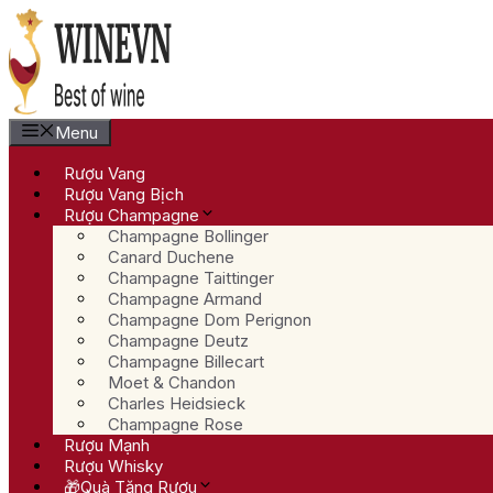
Chuyển
đến
nội
dung
Menu
Rượu Vang
Rượu Vang Bịch
Rượu Champagne
Champagne Bollinger
Canard Duchene
Champagne Taittinger
Champagne Armand
Champagne Dom Perignon
Champagne Deutz
Champagne Billecart
Moet & Chandon
Charles Heidsieck
Champagne Rose
Rượu Mạnh
Rượu Whisky
🎁Quà Tặng Rượu