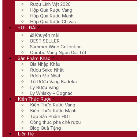
Rượu Linh Vật 2026
Hộp Quà Rượu Vang
Hộp Quà Rượu Mạnh
Hộp Quà Rượu Chivas
⚡ƯU ĐÃI
🎁Khuyến mãi
BEST SELLER
Summer Wine Collection
Combo Vang Ngon Giá Tốt
Sản Phẩm Khác
Bia Nhập Khẩu
Rượu Sake Nhật
Rượu Mơ Nhật
Tủ Rượu Vang Kadeka
Ly Rượu Vang
Ly Whisky – Cognac
Kiến Thức Rượu
Kiến Thức Rượu Vang
Kiến Thức Rượu Mạnh
Top Sản Phẩm HOT
Công thức pha chế rượu
Blog Quà Tặng
Liên Hệ