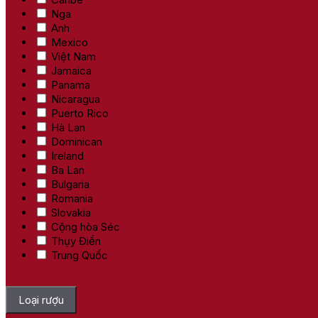
Nga
Anh
Mexico
Việt Nam
Jamaica
Panama
Nicaragua
Puerto Rico
Hà Lan
Dominican
Ireland
Ba Lan
Bulgaria
Romania
Slovakia
Cộng hòa Séc
Thụy Điển
Trung Quốc
Bỏ chọn tất cả
Loại rượu