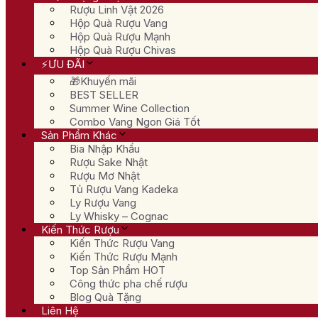
Rượu Linh Vật 2026
Hộp Quà Rượu Vang
Hộp Quà Rượu Mạnh
Hộp Quà Rượu Chivas
⚡ƯU ĐÃI
🎁Khuyến mãi
BEST SELLER
Summer Wine Collection
Combo Vang Ngon Giá Tốt
Sản Phẩm Khác
Bia Nhập Khẩu
Rượu Sake Nhật
Rượu Mơ Nhật
Tủ Rượu Vang Kadeka
Ly Rượu Vang
Ly Whisky – Cognac
Kiến Thức Rượu
Kiến Thức Rượu Vang
Kiến Thức Rượu Mạnh
Top Sản Phẩm HOT
Công thức pha chế rượu
Blog Quà Tặng
Liên Hệ