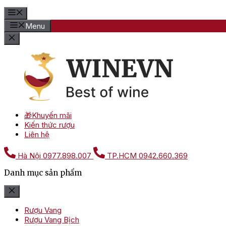
Menu
🎁Khuyến mãi
Kiến thức rượu
Liên hệ
Hà Nội
0977.898.007
TP.HCM
0942.660.369
Danh mục sản phẩm
Rượu Vang
Rượu Vang Bịch