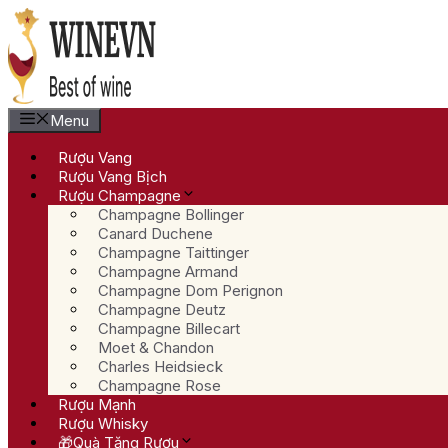
Chuyển
đến
nội
dung
Menu
Rượu Vang
Rượu Vang Bịch
Rượu Champagne
Champagne Bollinger
Canard Duchene
Champagne Taittinger
Champagne Armand
Champagne Dom Perignon
Champagne Deutz
Champagne Billecart
Moet & Chandon
Charles Heidsieck
Champagne Rose
Rượu Mạnh
Rượu Whisky
🎁Quà Tặng Rượu