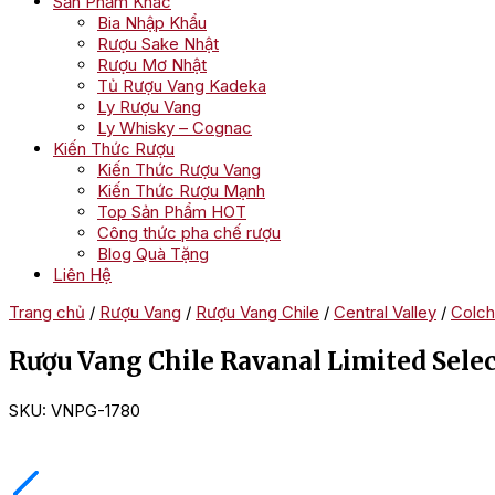
Sản Phẩm Khác
Bia Nhập Khẩu
Rượu Sake Nhật
Rượu Mơ Nhật
Tủ Rượu Vang Kadeka
Ly Rượu Vang
Ly Whisky – Cognac
Kiến Thức Rượu
Kiến Thức Rượu Vang
Kiến Thức Rượu Mạnh
Top Sản Phẩm HOT
Công thức pha chế rượu
Blog Quà Tặng
Liên Hệ
Trang chủ
/
Rượu Vang
/
Rượu Vang Chile
/
Central Valley
/
Colch
Rượu Vang Chile Ravanal Limited Sele
SKU:
VNPG-1780