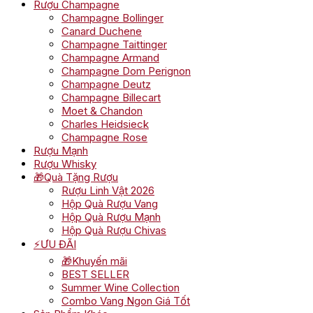
Rượu Champagne
Champagne Bollinger
Canard Duchene
Champagne Taittinger
Champagne Armand
Champagne Dom Perignon
Champagne Deutz
Champagne Billecart
Moet & Chandon
Charles Heidsieck
Champagne Rose
Rượu Mạnh
Rượu Whisky
🎁Quà Tặng Rượu
Rượu Linh Vật 2026
Hộp Quà Rượu Vang
Hộp Quà Rượu Mạnh
Hộp Quà Rượu Chivas
⚡ƯU ĐÃI
🎁Khuyến mãi
BEST SELLER
Summer Wine Collection
Combo Vang Ngon Giá Tốt