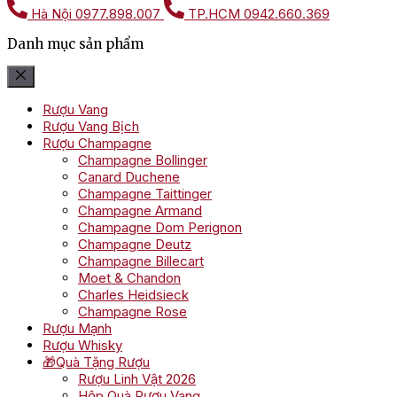
Hà Nội
0977.898.007
TP.HCM
0942.660.369
Danh mục sản phẩm
Rượu Vang
Rượu Vang Bịch
Rượu Champagne
Champagne Bollinger
Canard Duchene
Champagne Taittinger
Champagne Armand
Champagne Dom Perignon
Champagne Deutz
Champagne Billecart
Moet & Chandon
Charles Heidsieck
Champagne Rose
Rượu Mạnh
Rượu Whisky
🎁Quà Tặng Rượu
Rượu Linh Vật 2026
Hộp Quà Rượu Vang