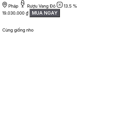
Pháp
Rượu Vang Đỏ
13.5 %
MUA NGAY
19.030.000
₫
Cùng giống nho
G