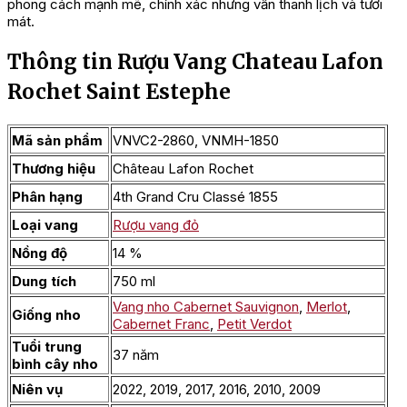
phong cách mạnh mẽ, chính xác nhưng vẫn thanh lịch và tươi
mát.
Thông tin Rượu Vang Chateau Lafon
Rochet Saint Estephe
Mã sản phẩm
VNVC2-2860, VNMH-1850
Thương hiệu
Château Lafon Rochet
Phân hạng
4th Grand Cru Classé 1855
Loại vang
Rượu vang đỏ
Nồng độ
14 %
Dung tích
750 ml
Vang nho Cabernet Sauvignon
,
Merlot
,
Giống nho
Cabernet Franc
,
Petit Verdot
Tuổi trung
37 năm
bình cây nho
Niên vụ
2022, 2019, 2017, 2016, 2010, 2009