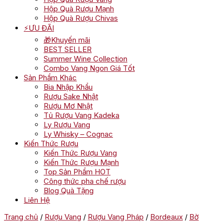
Hộp Quà Rượu Mạnh
Hộp Quà Rượu Chivas
⚡ƯU ĐÃI
🎁Khuyến mãi
BEST SELLER
Summer Wine Collection
Combo Vang Ngon Giá Tốt
Sản Phẩm Khác
Bia Nhập Khẩu
Rượu Sake Nhật
Rượu Mơ Nhật
Tủ Rượu Vang Kadeka
Ly Rượu Vang
Ly Whisky – Cognac
Kiến Thức Rượu
Kiến Thức Rượu Vang
Kiến Thức Rượu Mạnh
Top Sản Phẩm HOT
Công thức pha chế rượu
Blog Quà Tặng
Liên Hệ
Trang chủ
/
Rượu Vang
/
Rượu Vang Pháp
/
Bordeaux
/
Bờ