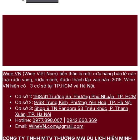
trong thùng gỗ sồi Pháp. Với hương vị phức hợp, cân bằng giữa
trái cây chín mọng và hương gỗ sồi tinh tế, Chateau Lafon
Rochet không chỉ phù hợp cho những buổi tiệc sang trọng mà
còn là lựa chọn hoàn hảo để lưu trữ và thưởng thức qua thời
gian.
=> Liên hệ ngay với
Wine VN
để tham khảo thêm những
dòng
rượu vang chính hãng
khác!
Wine VN
(Wine Việt Nam) tiền thân là một cửa hàng bán lẻ các
loại rượu vang, rượu mạnh, được thành lập vào năm 2015. Wine
VN hiện có 3 cơ sở tại TP.HCM và Hà Nội.
Cơ sở 1:
1168/41 Trường Sa, Phường Phú Nhuận, TP. HCM
Cơ sở 2:
9/68 Trung Kính, Phường Yên Hòa, TP. Hà Nội
Cơ sở 3:
Shop 9 TN Pandora 53 Triều Khúc, P. Thanh
Xuân, TP. Hà Nội
Hotline:
0977.898.007
|
0942.660.369
Email:
WineVN.com@gmail.com
CÔNG TY TNHH MTV THƯƠNG MẠI DU LỊCH HIỀN MINH