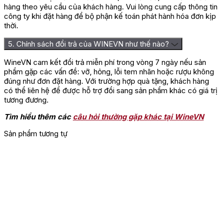
hàng theo yêu cầu của khách hàng. Vui lòng cung cấp thông tin
công ty khi đặt hàng để bộ phận kế toán phát hành hóa đơn kịp
thời.
5. Chính sách đổi trả của WINEVN như thế nào?
WineVN cam kết đổi trả miễn phí trong vòng 7 ngày nếu sản
phẩm gặp các vấn đề: vỡ, hỏng, lỗi tem nhãn hoặc rượu không
đúng như đơn đặt hàng. Với trường hợp quà tặng, khách hàng
có thể liên hệ để được hỗ trợ đổi sang sản phẩm khác có giá trị
Điền trang Thương hiệu Chateau 
tương đương.
Từ năm 1960, nhà rượu được gia đình Tesseron (một dòng họ
Tìm hiểu thêm các
câu hỏi thường gặp khác tại WineVN
lâu đời tại Cognac) mua lại và đầu tư khôi phục toàn bộ vườn
nho, hầm rượu cùng khu nhà cổ, đưa Lafon-Rochet trở lại vị thế
Sản phẩm tương tự
Grand Cru Classé xứng đáng. Michel Tesseron tiếp quản năm
1999, hiện đại hóa cơ sở sản xuất và sơn lâu đài màu vàng đặc
trưng vào năm 2000. Basile Tesseron tiếp tục quản lý từ năm
2007 và xây dựng thêm hai khu hầm lên men bằng bê tông và
thép không gỉ.
Cuối năm 2021, gia đình Lorenzetti mua lại Château Lafon-
Rochet và đưa điền trang vào hệ thống Vignobles Cruse-
Lorenzetti, cùng Château d’Issan, Château Pédesclaux và