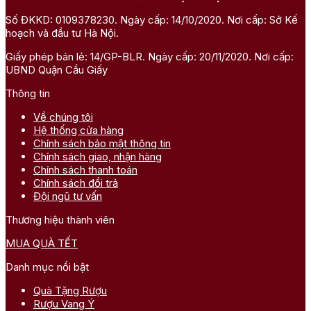
Số ĐKKD: 0109378230. Ngày cấp: 14/10/2020. Nơi cấp: Sở Kế
hoạch và đầu tư Hà Nội.
Giấy phép bán lẻ: 14/GP-BLR. Ngày cấp: 20/11/2020. Nơi cấp:
UBND Quận Cầu Giấy
Thông tin
Về chúng tôi
Hệ thống cửa hàng
Chính sách bảo mật thông tin
Chính sách giao, nhận hàng
Chính sách thanh toán
Chính sách đổi trả
Đội ngũ tư vấn
Thương hiệu thành viên
MUA QUÀ TẾT
Đánh giá
Danh mục nổi bật
Chưa có đánh giá nào.
Quà Tặng Rượu
Hãy là người đầu tiên nhận xét “Rượu Vang Pháp Chateau
Rượu Vang Ý
Lafon Rochet Saint Estephe, 4th Growth, Grand Cru Classé”