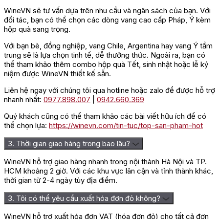
Cru Classé 1855 danh tiếng của vùng Saint-Estèphe,
vang
WineVN sẽ tư vấn dựa trên nhu cầu và ngân sách của bạn. Với
Médoc
– Bordeaux, Pháp, nổi tiếng với phong cách rượu vang
đối tác, bạn có thể chọn các dòng vang cao cấp Pháp, Ý kèm
mạnh mẽ, cấu trúc vững chắc nhưng vẫn tinh tế và hài hòa.
hộp quà sang trọng.
Lịch sử của Château Lafon-Rochet bắt đầu từ thế kỷ XVII, khi
hai gia đình quý tộc Lafon và Rochet hợp nhất điền trang và
Với bạn bè, đồng nghiệp, vang Chile, Argentina hay vang Ý tầm
chính thức đặt tên như hiện nay.
trung sẽ là lựa chọn tinh tế, dễ thưởng thức. Ngoài ra, bạn có
thể tham khảo thêm combo hộp quà Tết, sinh nhật hoặc lễ kỷ
niệm được WineVN thiết kế sẵn.
Liên hệ ngay với chúng tôi qua hotline hoặc zalo để được hỗ trợ
nhanh nhất:
0977.898.007
|
0942.660.369
Quý khách cũng có thể tham khảo các bài viết hữu ích để có
thể chọn lựa:
https://winevn.com/tin-tuc/top-san-pham-hot
3. Thời gian giao hàng trong bao lâu?
WineVN hỗ trợ giao hàng nhanh trong nội thành Hà Nội và TP.
HCM khoảng 2 giờ. Với các khu vực lân cận và tỉnh thành khác,
thời gian từ 2-4 ngày tùy địa điểm.
3. Tôi có thể yêu cầu xuất hóa đơn đỏ không?
WineVN hỗ trợ xuất hóa đơn VAT (hóa đơn đỏ) cho tất cả đơn