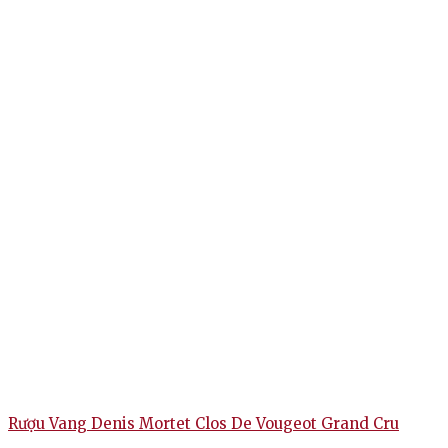
Chai rượu Vang Chateau Lafon Rochet Grand Cru Classé 1885
là lựa chọn tuyệt vời để kết hợp với các món ăn trong bữa chính
như bò nướng sốt tiêu, thịt cừu quay, vịt nướng sốt vang đỏ hay
phô mai ủ lâu năm như Comté hoặc Cantal, giúp cân bằng cấu
trúc đậm đà và tannin mềm mại.
Với phong cách mạnh mẽ nhưng mượt mà, đây là lựa chọn lý
tưởng cho những bữa tiệc sang trọng, buổi tối kỷ niệm hoặc dịp
chiêu đãi đặc biệt.
Rượu Vang Denis Mortet Clos De Vougeot Grand Cru