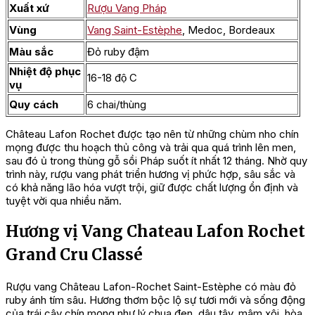
Xuất xứ
Rượu Vang Pháp
Vùng
Vang Saint-Estèphe
, Medoc, Bordeaux
Màu sắc
Đỏ ruby đậm
Nhiệt độ phục
16-18 độ C
vụ
Quy cách
6 chai/thùng
Château Lafon Rochet được tạo nên từ những chùm nho chín
mọng được thu hoạch thủ công và trải qua quá trình lên men,
sau đó ủ trong thùng gỗ sồi Pháp suốt ít nhất 12 tháng. Nhờ quy
trình này, rượu vang phát triển hương vị phức hợp, sâu sắc và
có khả năng lão hóa vượt trội, giữ được chất lượng ổn định và
tuyệt vời qua nhiều năm.
Hương vị Vang Chateau Lafon Rochet
Grand Cru Classé
Rượu vang Château Lafon-Rochet Saint-Estèphe có màu đỏ
ruby ánh tím sâu. Hương thơm bộc lộ sự tươi mới và sống động
của trái cây chín mọng như lý chua đen, dâu tây, mâm xôi, hòa