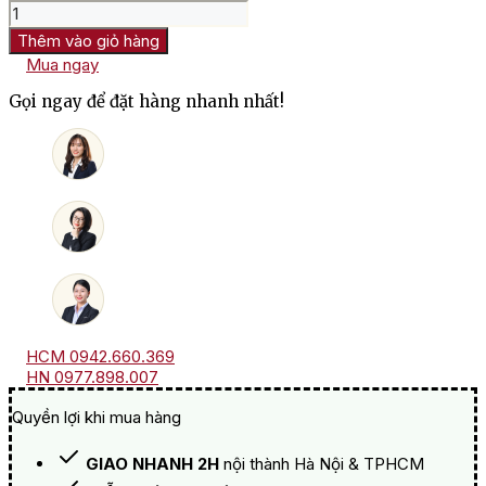
Rượu
Vang
Thêm vào giỏ hàng
Pháp
Mua ngay
Chateau
Lafon
Gọi ngay để đặt hàng nhanh nhất!
Rochet
Saint
Estephe,
4th
Growth,
Grand
Cru
Classé
số
lượng
HCM 0942.660.369
HN 0977.898.007
Quyền lợi khi mua hàng
GIAO NHANH 2H
nội thành Hà Nội & TPHCM