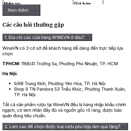
Niên vụ
Giá bán
Xem thêm
Chateau Lafon Rochet 2022
3.505.000 đ
Chateau Lafon Rochet 2019
3.320.000 đ
Các câu hỏi thường gặp
Chateau Lafon Rochet 2017
3.320.000 đ
Chateau Lafon Rochet 2016
3.320.000 đ
1. Địa chỉ các cửa hàng WINEVN ở đâu?
Chateau Lafon Rochet 2010
6.280.000 đ
WineVN có 3 cơ sở để khách hàng dễ dàng đến trực tiếp lựa
Chateau Lafon Rochet Saint
6.280.000 đ
chọn:
Estephe 2009
TPHCM:
1168/41 Trường Sa, Phường Phú Nhuận, TP. HCM
Rượu Vang Chateau Lafon Rochet Saint Estephe 2022 có giá
3.505.000 VNĐ / chai 750ml, tùy thuộc vào số lượng niên vụ và
Hà Nội:
các chương trình ưu đãi đặc biệt.
9/68 Trung Kính, Phường Yên Hòa, TP. Hà Nội
Liên hệ ngay hotline
0977.898.007
hoặc
0942.660.369
Shop 9 TN Pandora 53 Triều Khúc, Phường Thanh Xuân,
để nhận báo giá và đặt hàng nhanh chóng!
TP. Hà Nội.
=> Khám phá thêm các dòng
rượu vang cao cấp
chính hãng
Tất cả sản phẩm rượu tại WineVN đều là hàng nhập khẩu chính
ngạch, có tem nhãn đầy đủ và nguồn gốc rõ ràng, được bảo
Thương hiệu Chateau Lafon Rochet
quản đúng tiêu chuẩn.
2. Làm sao để chọn được loại rượu phù hợp làm quà tặng?
Château Lafon-Rochet là một trong những điền trang Grand