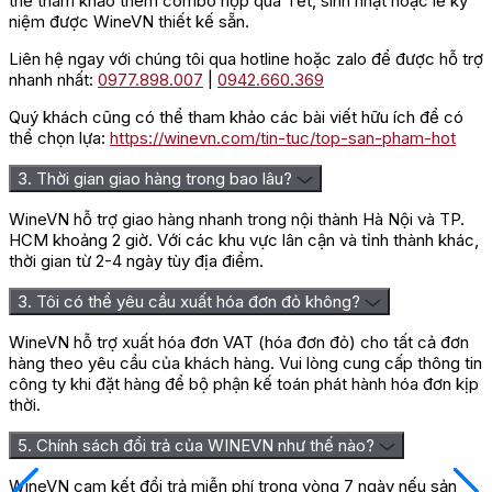
thể tham khảo thêm combo hộp quà Tết, sinh nhật hoặc lễ kỷ
niệm được WineVN thiết kế sẵn.
Liên hệ ngay với chúng tôi qua hotline hoặc zalo để được hỗ trợ
nhanh nhất:
0977.898.007
|
0942.660.369
Quý khách cũng có thể tham khảo các bài viết hữu ích để có
thể chọn lựa:
https://winevn.com/tin-tuc/top-san-pham-hot
3. Thời gian giao hàng trong bao lâu?
WineVN hỗ trợ giao hàng nhanh trong nội thành Hà Nội và TP.
HCM khoảng 2 giờ. Với các khu vực lân cận và tỉnh thành khác,
thời gian từ 2-4 ngày tùy địa điểm.
3. Tôi có thể yêu cầu xuất hóa đơn đỏ không?
WineVN hỗ trợ xuất hóa đơn VAT (hóa đơn đỏ) cho tất cả đơn
hàng theo yêu cầu của khách hàng. Vui lòng cung cấp thông tin
công ty khi đặt hàng để bộ phận kế toán phát hành hóa đơn kịp
thời.
5. Chính sách đổi trả của WINEVN như thế nào?
WineVN cam kết đổi trả miễn phí trong vòng 7 ngày nếu sản