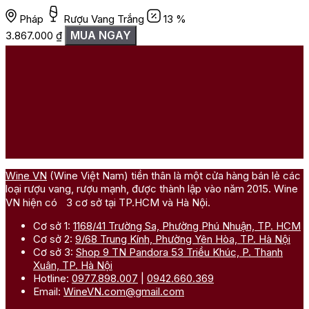
Pháp
Rượu Vang Trắng
13 %
MUA NGAY
3.867.000
₫
Wine VN
(Wine Việt Nam) tiền thân là một cửa hàng bán lẻ các
loại rượu vang, rượu mạnh, được thành lập vào năm 2015. Wine
VN hiện có 3 cơ sở tại TP.HCM và Hà Nội.
Cơ sở 1:
1168/41 Trường Sa, Phường Phú Nhuận, TP. HCM
Cơ sở 2:
9/68 Trung Kính, Phường Yên Hòa, TP. Hà Nội
Cơ sở 3:
Shop 9 TN Pandora 53 Triều Khúc, P. Thanh
Xuân, TP. Hà Nội
Hotline:
0977.898.007
|
0942.660.369
Email:
WineVN.com@gmail.com