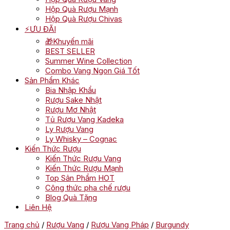
Hộp Quà Rượu Mạnh
Hộp Quà Rượu Chivas
⚡ƯU ĐÃI
🎁Khuyến mãi
BEST SELLER
Summer Wine Collection
Combo Vang Ngon Giá Tốt
Sản Phẩm Khác
Bia Nhập Khẩu
Rượu Sake Nhật
Rượu Mơ Nhật
Tủ Rượu Vang Kadeka
Ly Rượu Vang
Ly Whisky – Cognac
Kiến Thức Rượu
Kiến Thức Rượu Vang
Kiến Thức Rượu Mạnh
Top Sản Phẩm HOT
Công thức pha chế rượu
Blog Quà Tặng
Liên Hệ
Trang chủ
/
Rượu Vang
/
Rượu Vang Pháp
/
Burgundy