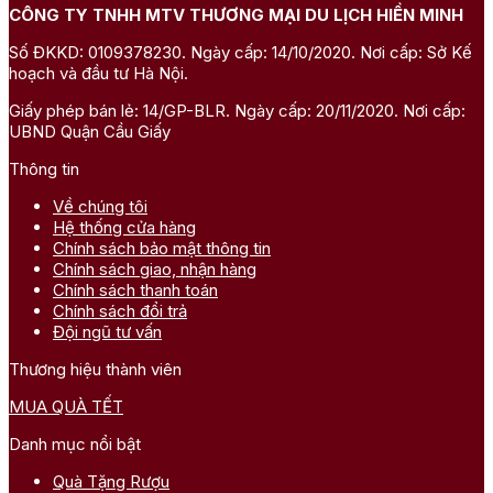
CÔNG TY TNHH MTV THƯƠNG MẠI DU LỊCH HIỀN MINH
Số ĐKKD: 0109378230. Ngày cấp: 14/10/2020. Nơi cấp: Sở Kế
hoạch và đầu tư Hà Nội.
Giấy phép bán lẻ: 14/GP-BLR. Ngày cấp: 20/11/2020. Nơi cấp:
UBND Quận Cầu Giấy
Thông tin
Về chúng tôi
Hệ thống cửa hàng
Chính sách bảo mật thông tin
Chính sách giao, nhận hàng
Chính sách thanh toán
Chính sách đổi trả
Đội ngũ tư vấn
Thương hiệu thành viên
MUA QUÀ TẾT
Danh mục nổi bật
Quà Tặng Rượu