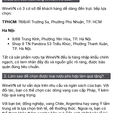
WineVN có 3 cơ sở để khách hàng dễ dàng đến trực tiếp lựa
chọn:
TPHCM:
1168/41 Trường Sa, Phường Phú Nhuận, TP. HCM
Hà Nội:
9/68 Trung Kính, Phường Yên Hòa, TP. Hà Nội
Shop 9 TN Pandora 53 Triều Khúc, Phường Thanh Xuân,
TP. Hà Nội.
Tất cả sản phẩm rượu tại WineVN đều là hàng nhập khẩu chính
ngạch, có tem nhãn đầy đủ và nguồn gốc rõ ràng, được bảo
quản đúng tiêu chuẩn.
2. Làm sao để chọn được loại rượu phù hợp làm quà tặng?
WineVN sẽ tư vấn dựa trên nhu cầu và ngân sách của bạn. Với
đối tác, bạn có thể chọn các dòng vang cao cấp Pháp, Ý kèm
hộp quà sang trọng.
Với bạn bè, đồng nghiệp, vang Chile, Argentina hay vang Ý tầm
trung sẽ là lựa chọn tinh tế, dễ thưởng thức. Ngoài ra, bạn có