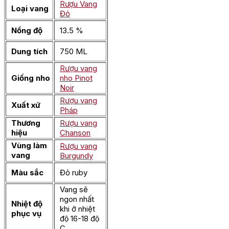
Rượu Vang
Loại vang
Đỏ
Nồng độ
13.5 %
Dung tích
750 ML
Rượu vang
Giống nho
nho Pinot
Noir
Rượu vang
Xuất xứ
Pháp
Thương
Rượu vang
hiệu
Chanson
Vùng làm
Rượu vang
vang
Burgundy
Màu sắc
Đỏ ruby
Vang sẽ
ngon nhất
Nhiệt độ
khi ở nhiệt
phục vụ
độ 16-18 độ
C