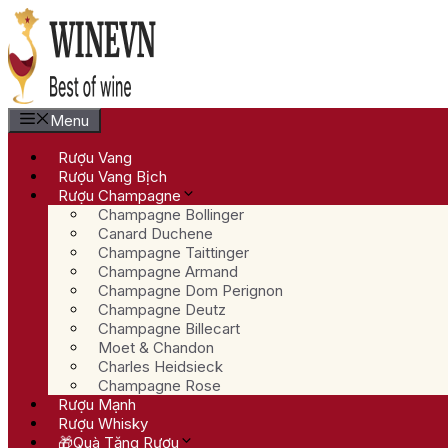
Chuyển
đến
nội
dung
Menu
Rượu Vang
Rượu Vang Bịch
Rượu Champagne
Champagne Bollinger
Canard Duchene
Champagne Taittinger
Champagne Armand
Champagne Dom Perignon
Champagne Deutz
Champagne Billecart
Moet & Chandon
Charles Heidsieck
Champagne Rose
Rượu Mạnh
Rượu Whisky
🎁Quà Tặng Rượu