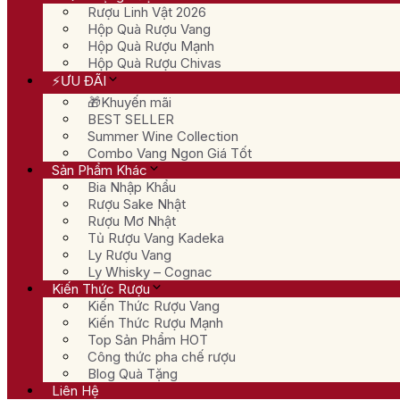
Rượu Linh Vật 2026
Hộp Quà Rượu Vang
Hộp Quà Rượu Mạnh
Hộp Quà Rượu Chivas
⚡ƯU ĐÃI
🎁Khuyến mãi
BEST SELLER
Summer Wine Collection
Combo Vang Ngon Giá Tốt
Sản Phẩm Khác
Bia Nhập Khẩu
Rượu Sake Nhật
Rượu Mơ Nhật
Tủ Rượu Vang Kadeka
Ly Rượu Vang
Ly Whisky – Cognac
Kiến Thức Rượu
Kiến Thức Rượu Vang
Kiến Thức Rượu Mạnh
Top Sản Phẩm HOT
Công thức pha chế rượu
Blog Quà Tặng
Liên Hệ