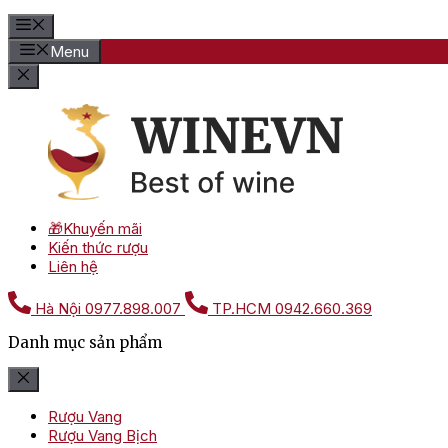
Menu
🎁Khuyến mãi
Kiến thức rượu
Liên hệ
Hà Nội
0977.898.007
TP.HCM
0942.660.369
Danh mục sản phẩm
Rượu Vang
Rượu Vang Bịch