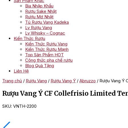
Sản Phẩm Khác
Bia Nhập Khẩu
Rượu Sake Nhật
Rượu Mơ Nhật
Tủ Rượu Vang Kadeka
Ly Rượu Vang
Ly Whisky – Cognac
Kiến Thức Rượu
Kiến Thức Rượu Vang
Kiến Thức Rượu Mạnh
Top Sản Phẩm HOT
Công thức pha chế rượu
Blog Quà Tặng
Liên Hệ
Trang chủ
/
Rượu Vang
/
Rượu Vang Ý
/
Abruzzo
/ Rượu Vang Ý C
Rượu Vang Ý CF Collefrisio Limited Te
SKU:
VNTH-2200