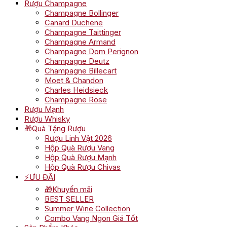
Rượu Champagne
Champagne Bollinger
Canard Duchene
Champagne Taittinger
Champagne Armand
Champagne Dom Perignon
Champagne Deutz
Champagne Billecart
Moet & Chandon
Charles Heidsieck
Champagne Rose
Rượu Mạnh
Rượu Whisky
🎁Quà Tặng Rượu
Rượu Linh Vật 2026
Hộp Quà Rượu Vang
Hộp Quà Rượu Mạnh
Hộp Quà Rượu Chivas
⚡ƯU ĐÃI
🎁Khuyến mãi
BEST SELLER
Summer Wine Collection
Combo Vang Ngon Giá Tốt