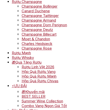
Rượu Champagne
Champagne Bollinger
Canard Duchene
Champagne Taittinger
Champagne Armand
Champagne Dom Perignon
Champagne Deutz
Champagne Billecart
Moet & Chandon
Charles Heidsieck
Champagne Rose
Rượu Mạnh
Rượu Whisky
🎁Quà Tặng Rượu
Rượu Linh Vật 2026
Hộp Quà Rượu Vang
Hộp Quà Rượu Mạnh
Hộp Quà Rượu Chivas
⚡ƯU ĐÃI
🎁Khuyến mãi
BEST SELLER
Summer Wine Collection
Combo Vang Ngon Giá Tốt