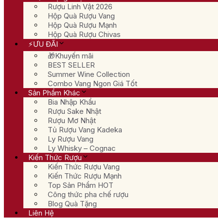
Rượu Linh Vật 2026
Hộp Quà Rượu Vang
Hộp Quà Rượu Mạnh
Hộp Quà Rượu Chivas
⚡ƯU ĐÃI
🎁Khuyến mãi
BEST SELLER
Summer Wine Collection
Combo Vang Ngon Giá Tốt
Sản Phẩm Khác
Bia Nhập Khẩu
Rượu Sake Nhật
Rượu Mơ Nhật
Tủ Rượu Vang Kadeka
Ly Rượu Vang
Ly Whisky – Cognac
Kiến Thức Rượu
Kiến Thức Rượu Vang
Kiến Thức Rượu Mạnh
Top Sản Phẩm HOT
Công thức pha chế rượu
Blog Quà Tặng
Liên Hệ