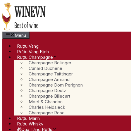
Chuyển
đến
nội
dung
Menu
Rượu Vang
Rượu Vang Bịch
Rượu Champagne
Champagne Bollinger
Canard Duchene
Champagne Taittinger
Champagne Armand
Champagne Dom Perignon
Champagne Deutz
Champagne Billecart
Moet & Chandon
Charles Heidsieck
Champagne Rose
Rượu Mạnh
Rượu Whisky
🎁Quà Tặng Rượu