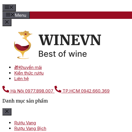
Menu
🎁Khuyến mãi
Kiến thức rượu
Liên hệ
Hà Nội
0977.898.007
TP.HCM
0942.660.369
Danh mục sản phẩm
Rượu Vang
Rượu Vang Bịch