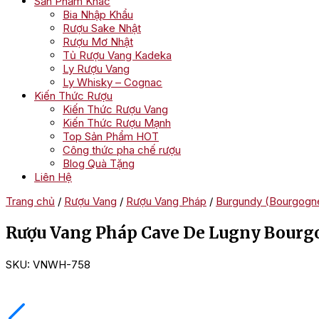
Sản Phẩm Khác
Bia Nhập Khẩu
Rượu Sake Nhật
Rượu Mơ Nhật
Tủ Rượu Vang Kadeka
Ly Rượu Vang
Ly Whisky – Cognac
Kiến Thức Rượu
Kiến Thức Rượu Vang
Kiến Thức Rượu Mạnh
Top Sản Phẩm HOT
Công thức pha chế rượu
Blog Quà Tặng
Liên Hệ
Trang chủ
/
Rượu Vang
/
Rượu Vang Pháp
/
Burgundy (Bourgogn
Rượu Vang Pháp Cave De Lugny Bourgo
SKU:
VNWH-758