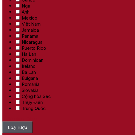
Nga
Anh
Mexico
Việt Nam
Jamaica
Panama
Nicaragua
Puerto Rico
Hà Lan
Dominican
Ireland
Ba Lan
Bulgaria
Romania
Slovakia
Cộng hòa Séc
Thụy Điển
Trung Quốc
Bỏ chọn tất cả
Loại rượu