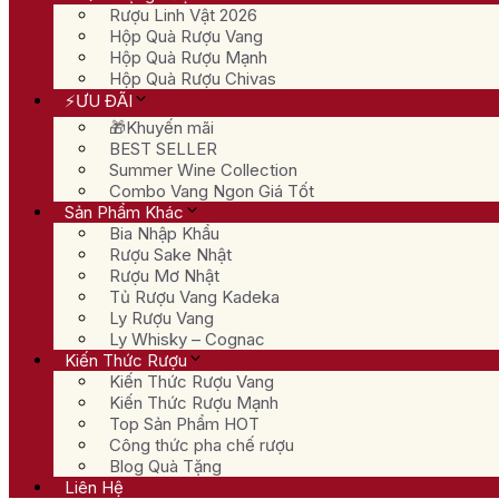
Rượu Linh Vật 2026
Hộp Quà Rượu Vang
Hộp Quà Rượu Mạnh
Hộp Quà Rượu Chivas
⚡ƯU ĐÃI
🎁Khuyến mãi
BEST SELLER
Summer Wine Collection
Combo Vang Ngon Giá Tốt
Sản Phẩm Khác
Bia Nhập Khẩu
Rượu Sake Nhật
Rượu Mơ Nhật
Tủ Rượu Vang Kadeka
Ly Rượu Vang
Ly Whisky – Cognac
Kiến Thức Rượu
Kiến Thức Rượu Vang
Kiến Thức Rượu Mạnh
Top Sản Phẩm HOT
Công thức pha chế rượu
Blog Quà Tặng
Liên Hệ