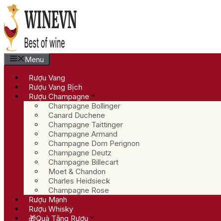
Chuyển
đến
nội
dung
Menu
Rượu Vang
Rượu Vang Bịch
Rượu Champagne
Champagne Bollinger
Canard Duchene
Champagne Taittinger
Champagne Armand
Champagne Dom Perignon
Champagne Deutz
Champagne Billecart
Moet & Chandon
Charles Heidsieck
Champagne Rose
Rượu Mạnh
Rượu Whisky
🎁Quà Tặng Rượu