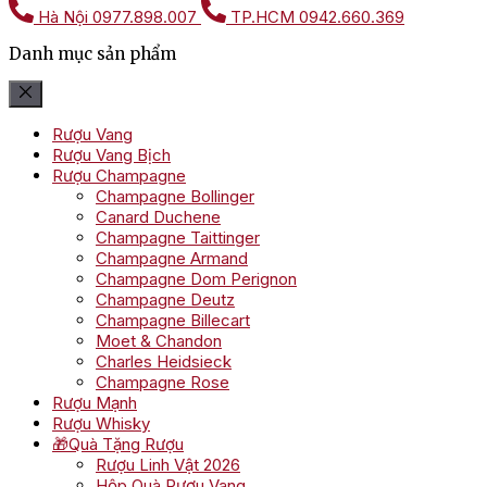
Hà Nội
0977.898.007
TP.HCM
0942.660.369
Danh mục sản phẩm
Rượu Vang
Rượu Vang Bịch
Rượu Champagne
Champagne Bollinger
Canard Duchene
Champagne Taittinger
Champagne Armand
Champagne Dom Perignon
Champagne Deutz
Champagne Billecart
Moet & Chandon
Charles Heidsieck
Champagne Rose
Rượu Mạnh
Rượu Whisky
🎁Quà Tặng Rượu
Rượu Linh Vật 2026
Hộp Quà Rượu Vang