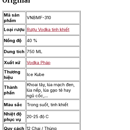
Original
Mã sản
VNBMF-310
phẩm
Loại rượu
Rượu Vodka tinh khiết
Nồng độ
40 %
Dung tích
750 ML
Xuất xứ
Vodka Pháp
Thương
Ice Kube
hiệu
Khoai tây, lúa mạch đen,
Thành
lúa nếp, lúa gạo tẻ hay
phần
ngũ cốc,…
Màu sắc
Trong suốt, tinh khiết
Nhiệt độ
20-25 độ C
phục vụ
Quy cách
12 Chai / Thùng