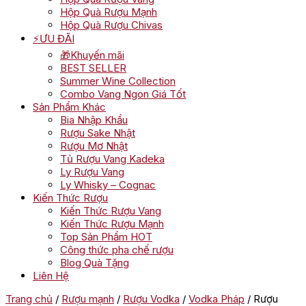
Hộp Quà Rượu Mạnh
Hộp Quà Rượu Chivas
⚡ƯU ĐÃI
🎁Khuyến mãi
BEST SELLER
Summer Wine Collection
Combo Vang Ngon Giá Tốt
Sản Phẩm Khác
Bia Nhập Khẩu
Rượu Sake Nhật
Rượu Mơ Nhật
Tủ Rượu Vang Kadeka
Ly Rượu Vang
Ly Whisky – Cognac
Kiến Thức Rượu
Kiến Thức Rượu Vang
Kiến Thức Rượu Mạnh
Top Sản Phẩm HOT
Công thức pha chế rượu
Blog Quà Tặng
Liên Hệ
Trang chủ
/
Rượu mạnh
/
Rượu Vodka
/
Vodka Pháp
/ Rượu