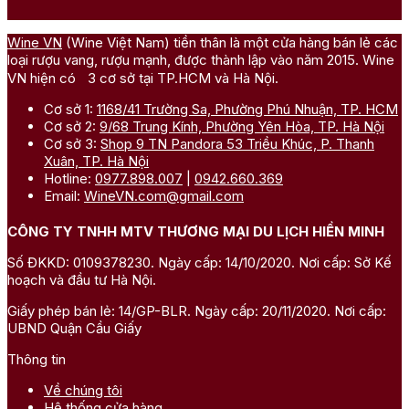
Wine VN
(Wine Việt Nam) tiền thân là một cửa hàng bán lẻ các
loại rượu vang, rượu mạnh, được thành lập vào năm 2015. Wine
VN hiện có 3 cơ sở tại TP.HCM và Hà Nội.
Cơ sở 1:
1168/41 Trường Sa, Phường Phú Nhuận, TP. HCM
Cơ sở 2:
9/68 Trung Kính, Phường Yên Hòa, TP. Hà Nội
Cơ sở 3:
Shop 9 TN Pandora 53 Triều Khúc, P. Thanh
Xuân, TP. Hà Nội
Hotline:
0977.898.007
|
0942.660.369
Email:
WineVN.com@gmail.com
CÔNG TY TNHH MTV THƯƠNG MẠI DU LỊCH HIỀN MINH
Số ĐKKD: 0109378230. Ngày cấp: 14/10/2020. Nơi cấp: Sở Kế
hoạch và đầu tư Hà Nội.
Giấy phép bán lẻ: 14/GP-BLR. Ngày cấp: 20/11/2020. Nơi cấp:
UBND Quận Cầu Giấy
Thông tin
Về chúng tôi
Hệ thống cửa hàng