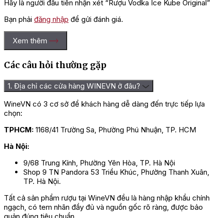
Hãy là người đầu tiên nhận xét “Rượu Vodka Ice Kube Original”
Bạn phải
đăng nhập
để gửi đánh giá.
Xem thêm
Các câu hỏi thường gặp
1. Địa chỉ các cửa hàng WINEVN ở đâu?
WineVN có 3 cơ sở để khách hàng dễ dàng đến trực tiếp lựa
chọn:
TPHCM:
1168/41 Trường Sa, Phường Phú Nhuận, TP. HCM
Hà Nội:
9/68 Trung Kính, Phường Yên Hòa, TP. Hà Nội
Shop 9 TN Pandora 53 Triều Khúc, Phường Thanh Xuân,
TP. Hà Nội.
Tất cả sản phẩm rượu tại WineVN đều là hàng nhập khẩu chính
ngạch, có tem nhãn đầy đủ và nguồn gốc rõ ràng, được bảo
quản đúng tiêu chuẩn.