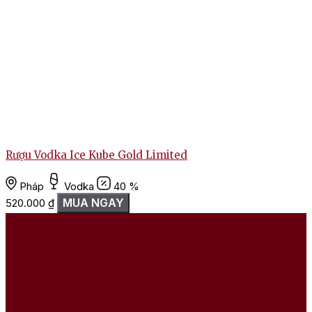
Rượu Vodka Ice Kube Gold Limited
R
Pháp
Vodka
40 %
MUA NGAY
520.000
₫