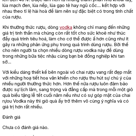
lúa mạch đen, lúa nếp, lúa gạo tẻ hay ngũ cốc… kết hợp với
nhau theo tỉ lệ hài hoà để làm nên sự đặc biệt có trong tính chất
của rượu.
Khi thưởng thức rượu, dòng
vodka
không chỉ mang đến những
giá trị tinh thần mà chúng còn rất tốt cho sức khoẻ như thúc
đẩy quá trình tiêu hoá, làm cho cơ thể được ấ hơn cũng như ít
gây ra những phản ứng phụ trong quá trình dùng rượu. Bởi thế
cho nên người ta chọn nhiều dòng rượu vodka này để dùng
trong những bữa tiệc nhậu cùng bạn bè đồng nghiệp khi tan
sở…
Với kiểu dáng thiết kế bên ngoài vỏ chai rượu vang rất đẹp mắt
với những hoạ tiết hoa văn khiến cho rượu thu hút sự chú ý của
nhiều người thưởng thức hơn. Hơn thế nữa rượu luôn đảm bảo
được sự lịch lãm, sang trọng và đẳng cấp mà trong mỗi một giỏ
quà biếu tặng lễ tết cuối năm nếu như có sự góp mặt của chai
rựou Vodka này thì giỏ quà ấy trở thêm vô cùng ý nghĩa và có
giá trị hơn rất nhiều.
Đánh giá
Chưa có đánh giá nào.