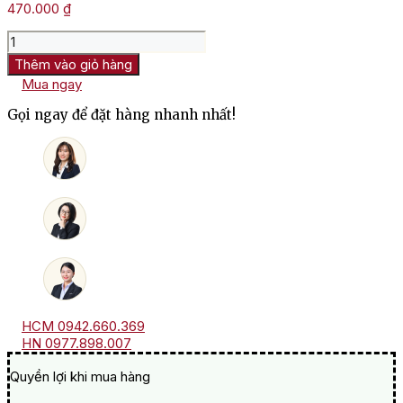
470.000
₫
Rượu
Vodka
Thêm vào giỏ hàng
Ice
Mua ngay
Kube
Original
Gọi ngay để đặt hàng nhanh nhất!
số
lượng
HCM 0942.660.369
HN 0977.898.007
Quyền lợi khi mua hàng