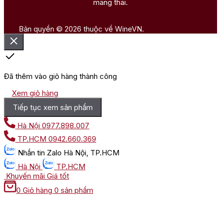
mang thai.
Bản quyền © 2026 thuộc về WineVN.
Đã thêm vào giỏ hàng thành công
Xem giỏ hàng
Tiếp tục xem sản phẩm
Hà Nội
0977.898.007
TP.HCM
0942.660.369
Nhắn tin
Zalo Hà Nội, TP.HCM
Hà Nội
TP.HCM
Khuyến mãi
Giá tốt
0
Giỏ hàng
0 sản phẩm