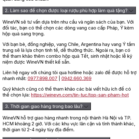
2. Làm sao để chọn được loại rượu phù hợp làm quà tặng?
WineVN sẽ tư vấn dựa trên nhu cầu và ngân sách của bạn. Với
đối tác, bạn có thể chọn các dòng vang cao cấp Pháp, Ý kèm
hộp quà sang trọng.
Với bạn bè, đồng nghiệp, vang Chile, Argentina hay vang Ý tầm
trung sẽ là lựa chọn tinh tế, dễ thưởng thức. Ngoài ra, bạn có
thể tham khảo thêm combo hộp quà Tết, sinh nhật hoặc lễ kỷ
niệm được WineVN thiết kế sẵn.
Liên hệ ngay với chúng tôi qua hotline hoặc zalo để được hỗ trợ
nhanh nhất:
0977.898.007
|
0942.660.369
Quý khách cũng có thể tham khảo các bài viết hữu ích để có
thể chọn lựa:
https://winevn.com/tin-tuc/top-san-pham-hot
3. Thời gian giao hàng trong bao lâu?
WineVN hỗ trợ giao hàng nhanh trong nội thành Hà Nội và TP.
HCM khoảng 2 giờ. Với các khu vực lân cận và tỉnh thành khác,
thời gian từ 2-4 ngày tùy địa điểm.