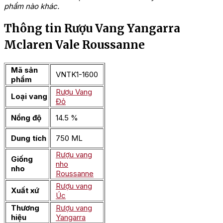
phẩm nào khác.
Thông tin Rượu Vang Yangarra
Mclaren Vale Roussanne
Mã sản
VNTK1-1600
phẩm
Rượu Vang
Loại vang
Đỏ
Nồng độ
14.5 %
Dung tích
750 ML
Rượu vang
Giống
nho
nho
Roussanne
Rượu vang
Xuất xứ
Úc
Thương
Rượu vang
hiệu
Yangarra