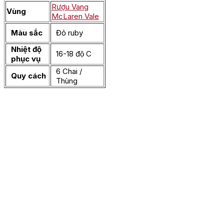
Rượu Vang
Vùng
McLaren Vale
Màu sắc
Đỏ ruby
Nhiệt độ
16-18 độ C
phục vụ
6 Chai /
Quy cách
Thùng