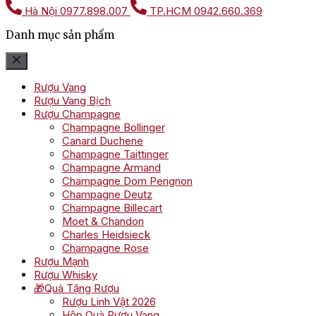
Hà Nội
0977.898.007
TP.HCM
0942.660.369
Danh mục sản phẩm
Rượu Vang
Rượu Vang Bịch
Rượu Champagne
Champagne Bollinger
Canard Duchene
Champagne Taittinger
Champagne Armand
Champagne Dom Perignon
Champagne Deutz
Champagne Billecart
Moet & Chandon
Charles Heidsieck
Champagne Rose
Rượu Mạnh
Rượu Whisky
🎁Quà Tặng Rượu
Rượu Linh Vật 2026
Hộp Quà Rượu Vang