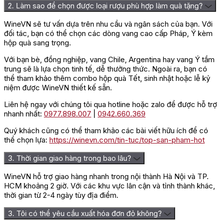
2. Làm sao để chọn được loại rượu phù hợp làm quà tặng?
WineVN sẽ tư vấn dựa trên nhu cầu và ngân sách của bạn. Với
đối tác, bạn có thể chọn các dòng vang cao cấp Pháp, Ý kèm
hộp quà sang trọng.
Với bạn bè, đồng nghiệp, vang Chile, Argentina hay vang Ý tầm
trung sẽ là lựa chọn tinh tế, dễ thưởng thức. Ngoài ra, bạn có
thể tham khảo thêm combo hộp quà Tết, sinh nhật hoặc lễ kỷ
niệm được WineVN thiết kế sẵn.
Liên hệ ngay với chúng tôi qua hotline hoặc zalo để được hỗ trợ
nhanh nhất:
0977.898.007
|
0942.660.369
Quý khách cũng có thể tham khảo các bài viết hữu ích để có
thể chọn lựa:
https://winevn.com/tin-tuc/top-san-pham-hot
3. Thời gian giao hàng trong bao lâu?
WineVN hỗ trợ giao hàng nhanh trong nội thành Hà Nội và TP.
HCM khoảng 2 giờ. Với các khu vực lân cận và tỉnh thành khác,
thời gian từ 2-4 ngày tùy địa điểm.
3. Tôi có thể yêu cầu xuất hóa đơn đỏ không?