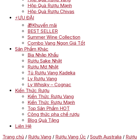
Hộp Quà Rượu Mạnh
Hộp Quà Rượu Chivas
⚡ƯU ĐÃI
🎁Khuyến mãi
BEST SELLER
Summer Wine Collection
Combo Vang Ngon Giá Tốt
Sản Phẩm Khác
Bia Nhập Khẩu
Rượu Sake Nhật
Rượu Mơ Nhật
Tủ Rượu Vang Kadeka
Ly Rượu Vang
Ly Whisky – Cognac
Kiến Thức Rượu
Kiến Thức Rượu Vang
Kiến Thức Rượu Mạnh
Top Sản Phẩm HOT
Công thức pha chế rượu
Blog Quà Tặng
Liên Hệ
Trang chủ
/
Rượu Vang
/
Rượu Vang Úc
/
South Australia
/
Rượu