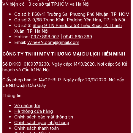
VN hiện có 3 cơ sở tại TP.HCM và Hà Nội.
Cơ sở 1:
1168/41 Trường Sa, Phường Phú Nhuận, TP. HCM
Cơ sở 2:
9/68 Trung Kính, Phường Yên Hòa, TP. Hà Nội
Cơ sở 3:
Shop 9 TN Pandora 53 Triều Khúc, P. Thanh
Xuân, TP. Hà Nội
Hotline:
0977.898.007
|
0942.660.369
Email:
WineVN.com@gmail.com
CÔNG TY TNHH MTV THƯƠNG MẠI DU LỊCH HIỀN MINH
Số ĐKKD: 0109378230. Ngày cấp: 14/10/2020. Nơi cấp: Sở Kế
hoạch và đầu tư Hà Nội.
Giấy phép bán lẻ: 14/GP-BLR. Ngày cấp: 20/11/2020. Nơi cấp:
UBND Quận Cầu Giấy
Thông tin
Về chúng tôi
Hệ thống cửa hàng
Chính sách bảo mật thông tin
Chính sách giao, nhận hàng
Chính sách thanh toán