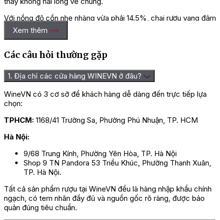
thấy không hài lòng về chúng.
Với nồng độ cồn nhẹ nhàng vừa phải 14.5%, chai rượu vang đảm
bảo mang đến cho người thưởng thức một dư vị vang sóng
Xem thêm
sánh, lượng tanin phong phú mượt mà và lượng axit cân bằng
vừa đủ.
Các câu hỏi thường gặp
Hãy cảm nhận rượu một cách trọn vẹn để bạn thêm mến yêu
hơn về rượu vang đến từ đất nước xinh đẹp này. Rượu chứa
1. Địa chỉ các cửa hàng WINEVN ở đâu?
đựng tình cảm cao quý của thiên nhiên và con người nơi đây gửi
gắm trong rượu một cách hết sức tự nhiên trọn vẹn.
WineVN có 3 cơ sở để khách hàng dễ dàng đến trực tiếp lựa
chọn:
=> Liên hệ ngay
Wine VN
để nhận giá ưu đãi và tư vấn chi
tiết nhất!
TPHCM:
1168/41 Trường Sa, Phường Phú Nhuận, TP. HCM
Hà Nội:
9/68 Trung Kính, Phường Yên Hòa, TP. Hà Nội
Shop 9 TN Pandora 53 Triều Khúc, Phường Thanh Xuân,
TP. Hà Nội.
Tất cả sản phẩm rượu tại WineVN đều là hàng nhập khẩu chính
ngạch, có tem nhãn đầy đủ và nguồn gốc rõ ràng, được bảo
quản đúng tiêu chuẩn.