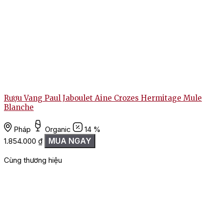
Rượu Vang Paul Jaboulet Aine Crozes Hermitage Mule
Blanche
Pháp
Organic
14 %
MUA NGAY
1.854.000
₫
1
Cùng thương hiệu