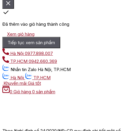
Đã thêm vào giỏ hàng thành công
Xem giỏ hàng
Tiếp tục xem sản phẩm
Hà Nội
0977.898.007
TP.HCM
0942.660.369
Nhắn tin
Zalo Hà Nội, TP.HCM
Hà Nội
TP.HCM
Khuyến mãi
Giá tốt
0
Giỏ hàng
0 sản phẩm
Theo Nghị định số 24/2020/NĐ-CP quy định chi tiết một số