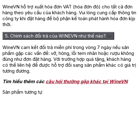
WineVN hỗ trợ xuất hóa đơn VAT (hóa đơn đỏ) cho tất cả đơn
hàng theo yêu cầu của khách hàng. Vui lòng cung cấp thông tin
công ty khi đặt hàng để bộ phận kế toán phát hành hóa đơn kịp
thời.
5. Chính sách đổi trả của WINEVN như thế nào?
WineVN cam kết đổi trả miễn phí trong vòng 7 ngày nếu sản
phẩm gặp các vấn đề: vỡ, hỏng, lỗi tem nhãn hoặc rượu không
Rượu Vang Yangarra Mc
đúng như đơn đặt hàng. Với trường hợp quà tặng, khách hàng
có thể liên hệ để được hỗ trợ đổi sang sản phẩm khác có giá trị
Đánh giá
tương đương.
Chưa có đánh giá nào.
Tìm hiểu thêm các
câu hỏi thường gặp khác tại WineVN
Hãy là người đầu tiên nhận xét “Rượu Vang Úc Yangarra
Sản phẩm tương tự
Mclaren Vale Roussanne”
Bạn phải
đăng nhập
để gửi đánh giá.