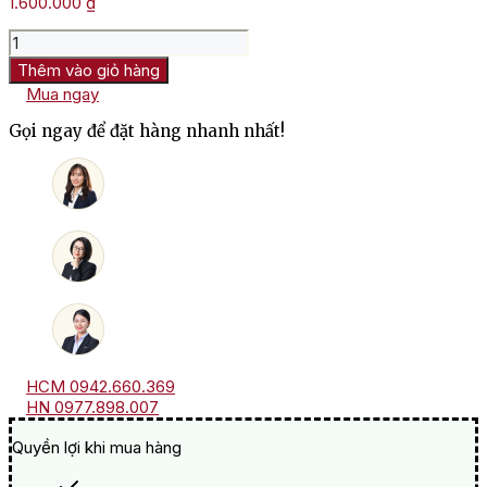
1.600.000
₫
Rượu
Vang
Thêm vào giỏ hàng
Úc
Mua ngay
Yangarra
Mclaren
Gọi ngay để đặt hàng nhanh nhất!
Vale
Roussanne
số
lượng
HCM 0942.660.369
HN 0977.898.007
Quyền lợi khi mua hàng