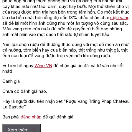
phức hợp hương thơm phong phú và đa dạng của những trái
cây khác nữa như táo, cam, quýt hay bưởi. Mọi thứ khiến cho vị
của rượu được tròn trịa hơn bên trong tâm hồn. Có một kết thúc
lâu dài bền chặt bởi nồng độ cồn 13% chắc chắn chai
rượu vang
sẽ để lại một hình ảnh cũng như một ấn tượng vô cùng sâu sắc.
Màu vang rơm của rượu đủ sức để quyến rũ biết bao những
ánh mắt nhìn vào một cách hết sức tự nhiên tuyệt hảo.
Nên lựa chọn rượu để thưởng thức cùng với một số món ăn như
cá nướng, tôm biển hay cua biển hấp, thịt trắng như thịt gà, thịt
ếch các loại để vang được trọn vẹn hơn khi dùng rượu.
=> Liên hệ ngay
Wine VN
để nhận giá ưu đãi và tư vấn chi tiết
nhất!
Đánh giá
Chưa có đánh giá nào.
Hãy là người đầu tiên nhận xét “Rượu Vang Trắng Pháp Chateau
La Bastide”
Bạn phải
đăng nhập
để gửi đánh giá.
Xem thêm