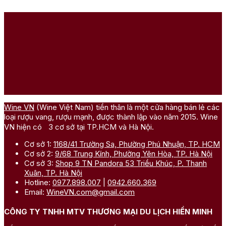
Wine VN
(Wine Việt Nam) tiền thân là một cửa hàng bán lẻ các
loại rượu vang, rượu mạnh, được thành lập vào năm 2015. Wine
VN hiện có 3 cơ sở tại TP.HCM và Hà Nội.
Cơ sở 1:
1168/41 Trường Sa, Phường Phú Nhuận, TP. HCM
Cơ sở 2:
9/68 Trung Kính, Phường Yên Hòa, TP. Hà Nội
Cơ sở 3:
Shop 9 TN Pandora 53 Triều Khúc, P. Thanh
Xuân, TP. Hà Nội
Hotline:
0977.898.007
|
0942.660.369
Email:
WineVN.com@gmail.com
CÔNG TY TNHH MTV THƯƠNG MẠI DU LỊCH HIỀN MINH