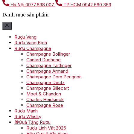
Hà Nội
0977.898.007
TP.HCM
0942.660.369
Danh mục sản phẩm
Rượu Vang
Rượu Vang Bịch
Rượu Champagne
Champagne Bollinger
Canard Duchene
Champagne Taittinger
Champagne Armand
Champagne Dom Perignon
Champagne Deutz
Champagne Billecart
Moet & Chandon
Charles Heidsieck
Champagne Rose
Rượu Mạnh
Rượu Whisky
🎁Quà Tặng Rượu
Rượu Linh Vật 2026
Hộp Quà Rượu Vang