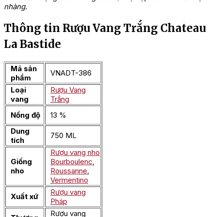
nhàng.
Thông tin Rượu Vang Trắng Chateau
La Bastide
Mã sản
VNADT-386
phẩm
Loại
Rượu Vang
vang
Trắng
Nồng độ
13 %
Dung
750 ML
tích
Rượu vang nho
Giống
Bourboulenc
,
nho
Roussanne
,
Vermentino
Rượu vang
Xuất xứ
Pháp
Rượu vang