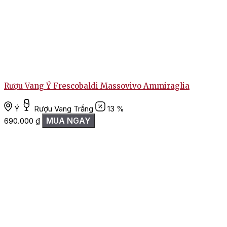
Rượu Vang Ý Frescobaldi Massovivo Ammiraglia
R
Ý
Rượu Vang Trắng
13 %
MUA NGAY
690.000
₫
L