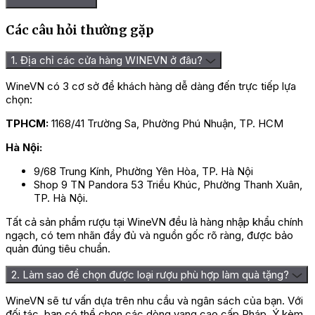
Các câu hỏi thường gặp
1. Địa chỉ các cửa hàng WINEVN ở đâu?
WineVN có 3 cơ sở để khách hàng dễ dàng đến trực tiếp lựa
chọn:
TPHCM:
1168/41 Trường Sa, Phường Phú Nhuận, TP. HCM
Hà Nội:
9/68 Trung Kính, Phường Yên Hòa, TP. Hà Nội
Shop 9 TN Pandora 53 Triều Khúc, Phường Thanh Xuân,
TP. Hà Nội.
Tất cả sản phẩm rượu tại WineVN đều là hàng nhập khẩu chính
ngạch, có tem nhãn đầy đủ và nguồn gốc rõ ràng, được bảo
quản đúng tiêu chuẩn.
2. Làm sao để chọn được loại rượu phù hợp làm quà tặng?
WineVN sẽ tư vấn dựa trên nhu cầu và ngân sách của bạn. Với
đối tác, bạn có thể chọn các dòng vang cao cấp Pháp, Ý kèm