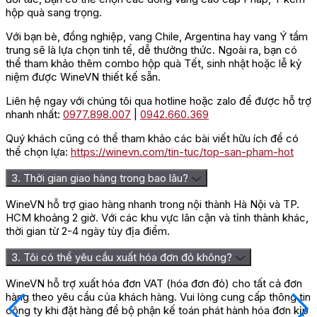
hộp quà sang trọng.
Với bạn bè, đồng nghiệp, vang Chile, Argentina hay vang Ý tầm
trung sẽ là lựa chọn tinh tế, dễ thưởng thức. Ngoài ra, bạn có
thể tham khảo thêm combo hộp quà Tết, sinh nhật hoặc lễ kỷ
niệm được WineVN thiết kế sẵn.
Liên hệ ngay với chúng tôi qua hotline hoặc zalo để được hỗ trợ
nhanh nhất:
0977.898.007
|
0942.660.369
Quý khách cũng có thể tham khảo các bài viết hữu ích để có
thể chọn lựa:
https://winevn.com/tin-tuc/top-san-pham-hot
3. Thời gian giao hàng trong bao lâu?
WineVN hỗ trợ giao hàng nhanh trong nội thành Hà Nội và TP.
HCM khoảng 2 giờ. Với các khu vực lân cận và tỉnh thành khác,
thời gian từ 2-4 ngày tùy địa điểm.
3. Tôi có thể yêu cầu xuất hóa đơn đỏ không?
WineVN hỗ trợ xuất hóa đơn VAT (hóa đơn đỏ) cho tất cả đơn
hàng theo yêu cầu của khách hàng. Vui lòng cung cấp thông tin
công ty khi đặt hàng để bộ phận kế toán phát hành hóa đơn kịp