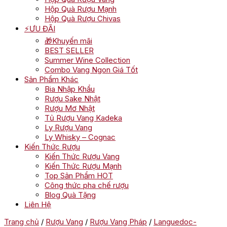
Hộp Quà Rượu Mạnh
Hộp Quà Rượu Chivas
⚡ƯU ĐÃI
🎁Khuyến mãi
BEST SELLER
Summer Wine Collection
Combo Vang Ngon Giá Tốt
Sản Phẩm Khác
Bia Nhập Khẩu
Rượu Sake Nhật
Rượu Mơ Nhật
Tủ Rượu Vang Kadeka
Ly Rượu Vang
Ly Whisky – Cognac
Kiến Thức Rượu
Kiến Thức Rượu Vang
Kiến Thức Rượu Mạnh
Top Sản Phẩm HOT
Công thức pha chế rượu
Blog Quà Tặng
Liên Hệ
Trang chủ
/
Rượu Vang
/
Rượu Vang Pháp
/
Languedoc-