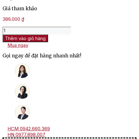
Giá tham khảo
386.000
₫
Rượu
Vang
Thêm vào giỏ hàng
Trắng
Mua ngay
Pháp
Chateau
Gọi ngay để đặt hàng nhanh nhất!
La
Bastide
số
lượng
HCM 0942.660.369
HN 0977.898.007