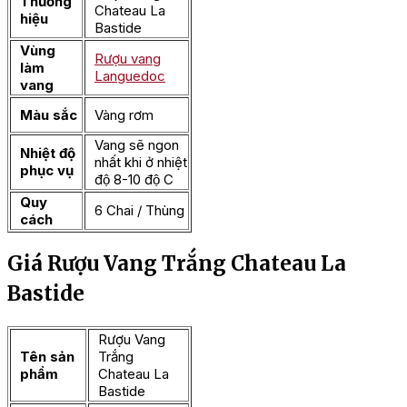
Thương
Chateau La
hiệu
Bastide
Vùng
Rượu vang
làm
Languedoc
vang
Màu sắc
Vàng rơm
Vang sẽ ngon
Nhiệt độ
nhất khi ở nhiệt
phục vụ
độ 8-10 độ C
Quy
6 Chai / Thùng
cách
Giá Rượu Vang Trắng Chateau La
Bastide
Rượu Vang
Tên sản
Trắng
phẩm
Chateau La
Bastide