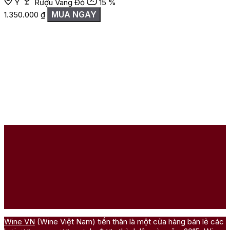
thường. Đặc biệt, các chai còn nguyên tem nhãn, tình trạng vỏ
Ý
Rượu Vang Đỏ
15 %
chai đẹp, bảo quản chuẩn nhiệt độ và có nguồn gốc rõ ràng
MUA NGAY
1.350.000
₫
thường có giá trị cao hơn.
Tuy nhiên, nếu mua Masseto với mục đích sưu tầm hoặc đầu
tư, người mua cần quan tâm đến niên vụ, tình trạng chai, mực
rượu, nhãn, capsule, hộp gỗ, lịch sử bảo quản và nguồn nhập
khẩu. Một chai Masseto giá cao nhưng bảo quản không đúng
cách có thể mất đáng kể giá trị khi kiểm tra hoặc mở uống. Vì
vậy, nên chọn mua tại đơn vị uy tín, có khả năng tư vấn đúng về
tình trạng chai và cách lưu trữ.
Đánh giá
Chưa có đánh giá nào.
Hãy là người đầu tiên nhận xét “Rượu Vang Ý Masseto
Toscana”
Bạn phải
đăng nhập
để gửi đánh giá.
Wine VN
(Wine Việt Nam) tiền thân là một cửa hàng bán lẻ các