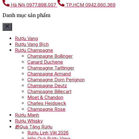
Hà Nội
0977.898.007
TP.HCM
0942.660.369
Danh mục sản phẩm
Rượu Vang
Rượu Vang Bịch
Rượu Champagne
Champagne Bollinger
Canard Duchene
Champagne Taittinger
Champagne Armand
Champagne Dom Perignon
Champagne Deutz
Champagne Billecart
Moet & Chandon
Charles Heidsieck
Champagne Rose
Rượu Mạnh
Rượu Whisky
🎁Quà Tặng Rượu
Rượu Linh Vật 2026
Hộp Quà Rượu Vang