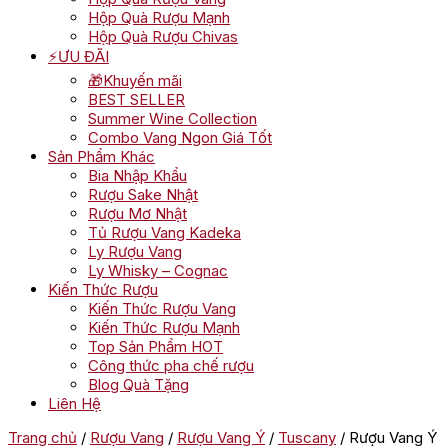
Hộp Quà Rượu Mạnh
Hộp Quà Rượu Chivas
⚡ƯU ĐÃI
🎁Khuyến mãi
BEST SELLER
Summer Wine Collection
Combo Vang Ngon Giá Tốt
Sản Phẩm Khác
Bia Nhập Khẩu
Rượu Sake Nhật
Rượu Mơ Nhật
Tủ Rượu Vang Kadeka
Ly Rượu Vang
Ly Whisky – Cognac
Kiến Thức Rượu
Kiến Thức Rượu Vang
Kiến Thức Rượu Mạnh
Top Sản Phẩm HOT
Công thức pha chế rượu
Blog Quà Tặng
Liên Hệ
Trang chủ
/
Rượu Vang
/
Rượu Vang Ý
/
Tuscany
/ Rượu Vang Ý