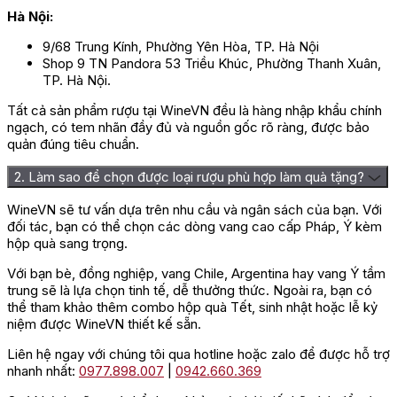
Hà Nội:
9/68 Trung Kính, Phường Yên Hòa, TP. Hà Nội
Shop 9 TN Pandora 53 Triều Khúc, Phường Thanh Xuân,
TP. Hà Nội.
Tất cả sản phẩm rượu tại WineVN đều là hàng nhập khẩu chính
ngạch, có tem nhãn đầy đủ và nguồn gốc rõ ràng, được bảo
quản đúng tiêu chuẩn.
2. Làm sao để chọn được loại rượu phù hợp làm quà tặng?
WineVN sẽ tư vấn dựa trên nhu cầu và ngân sách của bạn. Với
đối tác, bạn có thể chọn các dòng vang cao cấp Pháp, Ý kèm
hộp quà sang trọng.
Với bạn bè, đồng nghiệp, vang Chile, Argentina hay vang Ý tầm
trung sẽ là lựa chọn tinh tế, dễ thưởng thức. Ngoài ra, bạn có
thể tham khảo thêm combo hộp quà Tết, sinh nhật hoặc lễ kỷ
niệm được WineVN thiết kế sẵn.
Liên hệ ngay với chúng tôi qua hotline hoặc zalo để được hỗ trợ
nhanh nhất:
0977.898.007
|
0942.660.369