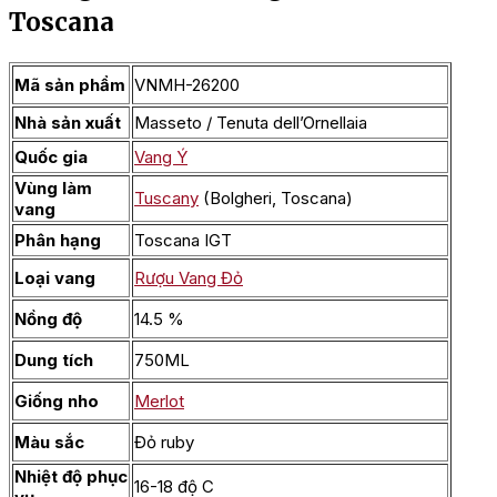
Toscana
Mã sản phẩm
VNMH-26200
Nhà sản xuất
Masseto / Tenuta dell’Ornellaia
Quốc gia
Vang Ý
Vùng làm
Tuscany
(Bolgheri, Toscana)
vang
Phân hạng
Toscana IGT
Loại vang
Rượu Vang Đỏ
Nồng độ
14.5 %
Dung tích
750ML
Giống nho
Merlot
Màu sắc
Đỏ ruby
Nhiệt độ phục
16-18 độ C