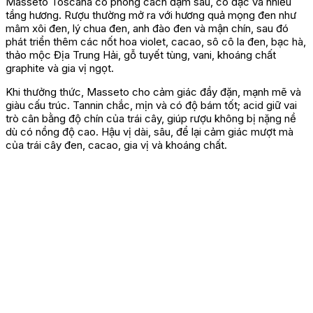
Masseto Toscana có phong cách đậm sâu, cô đặc và nhiều
tầng hương. Rượu thường mở ra với hương quả mọng đen như
mâm xôi đen, lý chua đen, anh đào đen và mận chín, sau đó
phát triển thêm các nốt hoa violet, cacao, sô cô la đen, bạc hà,
thảo mộc Địa Trung Hải, gỗ tuyết tùng, vani, khoáng chất
graphite và gia vị ngọt.
Khi thưởng thức, Masseto cho cảm giác đầy đặn, mạnh mẽ và
giàu cấu trúc. Tannin chắc, mịn và có độ bám tốt; acid giữ vai
trò cân bằng độ chín của trái cây, giúp rượu không bị nặng nề
dù có nồng độ cao. Hậu vị dài, sâu, để lại cảm giác mượt mà
của trái cây đen, cacao, gia vị và khoáng chất.