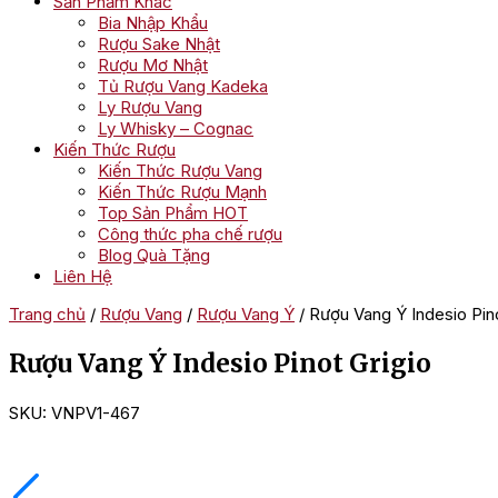
Sản Phẩm Khác
Bia Nhập Khẩu
Rượu Sake Nhật
Rượu Mơ Nhật
Tủ Rượu Vang Kadeka
Ly Rượu Vang
Ly Whisky – Cognac
Kiến Thức Rượu
Kiến Thức Rượu Vang
Kiến Thức Rượu Mạnh
Top Sản Phẩm HOT
Công thức pha chế rượu
Blog Quà Tặng
Liên Hệ
Trang chủ
/
Rượu Vang
/
Rượu Vang Ý
/ Rượu Vang Ý Indesio Pino
Rượu Vang Ý Indesio Pinot Grigio
SKU:
VNPV1-467