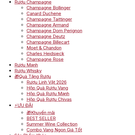
Rượu Champagne
Champagne Bollinger
Canard Duchene
Champagne Taittinger
Champagne Armand
Champagne Dom Perignon
Champagne Deutz
Champagne Billecart
Moet & Chandon
Charles Heidsieck
Champagne Rose
Rượu Mạnh
Rượu Whisky
🎁Quà Tặng Rượu
Rượu Linh Vật 2026
Hộp Quà Rượu Vang
Hộp Quà Rượu Mạnh
Hộp Quà Rượu Chivas
⚡ƯU ĐÃI
🎁Khuyến mãi
BEST SELLER
Summer Wine Collection
Combo Vang Ngon Giá Tốt