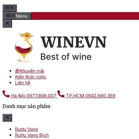
Menu
🎁Khuyến mãi
Kiến thức rượu
Liên hệ
Hà Nội
0977.898.007
TP.HCM
0942.660.369
Danh mục sản phẩm
Rượu Vang
Rượu Vang Bịch