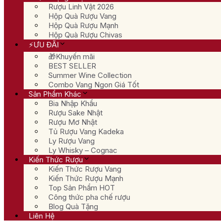
Rượu Linh Vật 2026
Hộp Quà Rượu Vang
Hộp Quà Rượu Mạnh
Hộp Quà Rượu Chivas
⚡ƯU ĐÃI
🎁Khuyến mãi
BEST SELLER
Summer Wine Collection
Combo Vang Ngon Giá Tốt
Sản Phẩm Khác
Bia Nhập Khẩu
Rượu Sake Nhật
Rượu Mơ Nhật
Tủ Rượu Vang Kadeka
Ly Rượu Vang
Ly Whisky – Cognac
Kiến Thức Rượu
Kiến Thức Rượu Vang
Kiến Thức Rượu Mạnh
Top Sản Phẩm HOT
Công thức pha chế rượu
Blog Quà Tặng
Liên Hệ