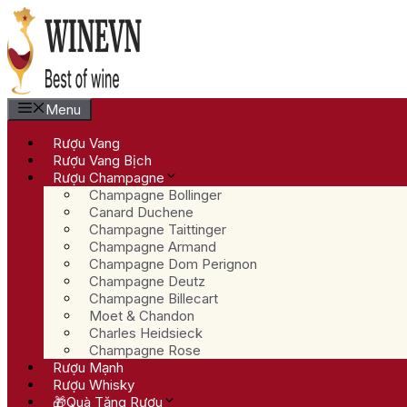
Chuyển
đến
nội
dung
Menu
Rượu Vang
Rượu Vang Bịch
Rượu Champagne
Champagne Bollinger
Canard Duchene
Champagne Taittinger
Champagne Armand
Champagne Dom Perignon
Champagne Deutz
Champagne Billecart
Moet & Chandon
Charles Heidsieck
Champagne Rose
Rượu Mạnh
Rượu Whisky
🎁Quà Tặng Rượu