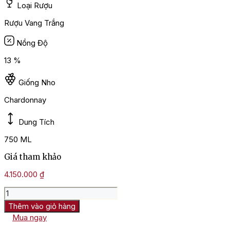
Loại Rượu
Rượu Vang Trắng
Nồng Độ
13 %
Giống Nho
Chardonnay
Dung Tích
750 ML
Giá tham khảo
4.150.000
₫
Rượu
vang
Thêm vào giỏ hàng
Pháp
Mua ngay
William