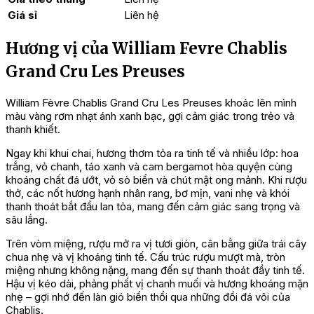
Giá sỉ
Liên hệ
Hương vị của William Fevre Chablis
Grand Cru Les Preuses
William Fèvre Chablis Grand Cru Les Preuses khoác lên mình
màu vàng rơm nhạt ánh xanh bạc, gợi cảm giác trong trẻo và
thanh khiết.
Ngay khi khui chai, hương thơm tỏa ra tinh tế và nhiều lớp: hoa
trắng, vỏ chanh, táo xanh và cam bergamot hòa quyện cùng
khoáng chất đá ướt, vỏ sò biển và chút mật ong mảnh. Khi rượu
thở, các nốt hương hạnh nhân rang, bơ mịn, vani nhẹ và khói
thanh thoát bắt đầu lan tỏa, mang đến cảm giác sang trọng và
sâu lắng.
Trên vòm miệng, rượu mở ra vị tươi giòn, cân bằng giữa trái cây
chua nhẹ và vị khoáng tinh tế. Cấu trúc rượu mượt mà, tròn
miệng nhưng không nặng, mang đến sự thanh thoát đầy tinh tế.
Hậu vị kéo dài, phảng phất vị chanh muối và hương khoáng mặn
nhẹ – gợi nhớ đến làn gió biển thổi qua những đồi đá vôi của
Chablis.