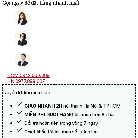
Fevre
Gọi ngay để đặt hàng nhanh nhất!
Chablis
Grand
Cru
Les
Preuses
số
lượng
HCM 0942.660.369
HN 0977.898.007
Quyền lợi khi mua hàng
GIAO NHANH 2H
nội thành Hà Nội & TPHCM
MIỄN PHÍ GIAO HÀNG
khi mua trên 6 chai
Đổi trả hoàn tiền trong vòng 7 ngày
Chiết khấu tốt khi mua số lượng lớn