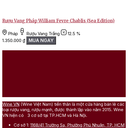
R
Rượu Vang Pháp William Fevre Chablis (Sea Edition)
Pháp
Rượu Vang Trắng
12.5 %
MUA NGAY
1.350.000
₫
Wine VN
(Wine Việt Nam) tiền thân là một cửa hàng bán lẻ các
loại rượu vang, rượu mạnh, được thành lập vào năm 2015. Wine
VN hiện có 3 cơ sở tại TP.HCM và Hà Nội.
Cơ sở 1:
1168/41 Trường Sa, Phường Phú Nhuận, TP. HCM