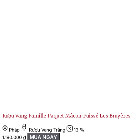
Rượu Vang Famille Paquet Mâcon-Fuissé Les Bruyères
T
Pháp
Rượu Vang Trắng
13 %
MUA NGAY
1.180.000
₫