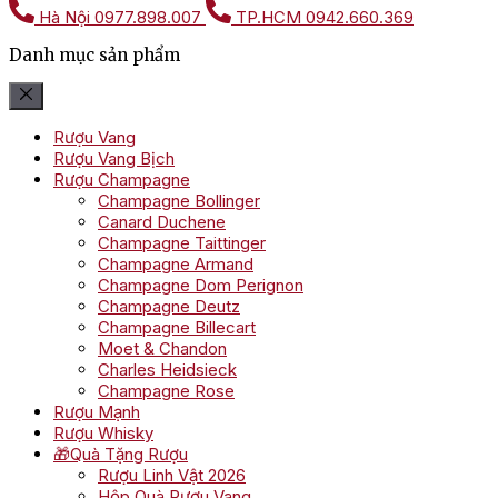
Hà Nội
0977.898.007
TP.HCM
0942.660.369
Danh mục sản phẩm
Rượu Vang
Rượu Vang Bịch
Rượu Champagne
Champagne Bollinger
Canard Duchene
Champagne Taittinger
Champagne Armand
Champagne Dom Perignon
Champagne Deutz
Champagne Billecart
Moet & Chandon
Charles Heidsieck
Champagne Rose
Rượu Mạnh
Rượu Whisky
🎁Quà Tặng Rượu
Rượu Linh Vật 2026
Hộp Quà Rượu Vang