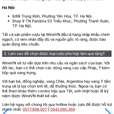
Hà Nội:
9/68 Trung Kính, Phường Yên Hòa, TP. Hà Nội
Shop 9 TN Pandora 53 Triều Khúc, Phường Thanh Xuân,
TP. Hà Nội.
Tất cả sản phẩm rượu tại WineVN đều là hàng nhập khẩu chính
ngạch, có tem nhãn đầy đủ và nguồn gốc rõ ràng, được bảo
quản đúng tiêu chuẩn.
2. Làm sao để chọn được loại rượu phù hợp làm quà tặng?
WineVN sẽ tư vấn dựa trên nhu cầu và ngân sách của bạn. Với
đối tác, bạn có thể chọn các dòng vang cao cấp Pháp, Ý kèm
hộp quà sang trọng.
Với bạn bè, đồng nghiệp, vang Chile, Argentina hay vang Ý tầm
trung sẽ là lựa chọn tinh tế, dễ thưởng thức. Ngoài ra, bạn có
thể tham khảo thêm combo hộp quà Tết, sinh nhật hoặc lễ kỷ
niệm được WineVN thiết kế sẵn.
Liên hệ ngay với chúng tôi qua hotline hoặc zalo để được hỗ trợ
nhanh nhất:
0977.898.007
|
0942.660.369