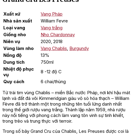
Xuất xứ
Vang Pháp
Nhà sản xuất
William Fevre
Loại vang
Vang trắng
Giống nho
Nho Chardonnay
Niên vụ
2020, 2018
Vùng làm nho
Vang Chablis
,
Burgundy
Nồng độ
13%
Dung tích
750ml
Nhiệt độ phục
8 -12 độ C
vụ
Quy cách
6 chai/thùng
Từ trái tim vùng Chablis – miền Bắc nước Pháp, nơi khí hậu mát
lạnh và đất đá vôi Kimmeridgian giàu vỏ sò hóa thạch – William
Fèvre đã trở thành một trong những tên tuổi lừng danh nhất
trong thế giới rượu vang trắng. Thành lập năm 1959, nhà rượu
này nổi tiếng với phong cách làm vang tôn vinh sự tinh khiết,
trong trẻo và trung thực với terroir.
Trong số bảy Grand Cru của Chablis, Les Preuses được coi là