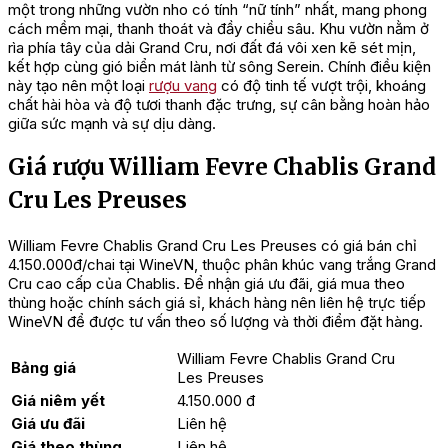
một trong những vườn nho có tính “nữ tính” nhất, mang phong
cách mềm mại, thanh thoát và đầy chiều sâu. Khu vườn nằm ở
rìa phía tây của dải Grand Cru, nơi đất đá vôi xen kẽ sét mịn,
kết hợp cùng gió biển mát lành từ sông Serein. Chính điều kiện
này tạo nên một loại
rượu vang
có độ tinh tế vượt trội, khoáng
chất hài hòa và độ tươi thanh đặc trưng, sự cân bằng hoàn hảo
giữa sức mạnh và sự dịu dàng.
Giá rượu William Fevre Chablis Grand
Cru Les Preuses
William Fevre Chablis Grand Cru Les Preuses có giá bán chỉ
4.150.000đ/chai tại WineVN, thuộc phân khúc vang trắng Grand
Cru cao cấp của Chablis. Để nhận giá ưu đãi, giá mua theo
thùng hoặc chính sách giá sỉ, khách hàng nên liên hệ trực tiếp
WineVN để được tư vấn theo số lượng và thời điểm đặt hàng.
William Fevre Chablis Grand Cru
Bảng giá
Les Preuses
Giá niêm yết
4.150.000 đ
Giá ưu đãi
Liên hệ
Giá theo thùng
Liên hệ