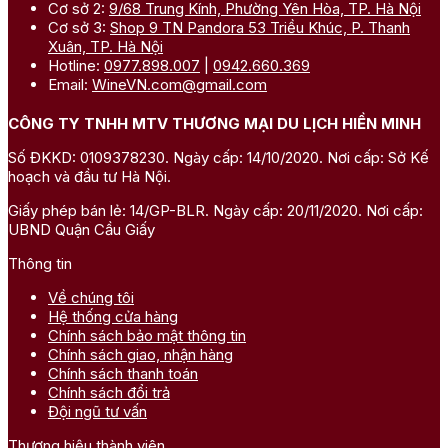
Cơ sở 2:
9/68 Trung Kính, Phường Yên Hòa, TP. Hà Nội
Cơ sở 3:
Shop 9 TN Pandora 53 Triều Khúc, P. Thanh
Xuân, TP. Hà Nội
Hotline:
0977.898.007
|
0942.660.369
Email:
WineVN.com@gmail.com
CÔNG TY TNHH MTV THƯƠNG MẠI DU LỊCH HIỀN MINH
Số ĐKKD: 0109378230. Ngày cấp: 14/10/2020. Nơi cấp: Sở Kế
hoạch và đầu tư Hà Nội.
Giấy phép bán lẻ: 14/GP-BLR. Ngày cấp: 20/11/2020. Nơi cấp:
UBND Quận Cầu Giấy
Thông tin
Về chúng tôi
Hệ thống cửa hàng
Chính sách bảo mật thông tin
Chính sách giao, nhận hàng
Chính sách thanh toán
Chính sách đổi trả
Đội ngũ tư vấn
Thương hiệu thành viên