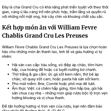
Đây là chai Grand Cru có khả năng phát triển tuyệt vời theo thời
gian, càng ủ lâu càng trở nên phức hợp, trầm lắng và quyến rũ
với những nốt mật ong, trái cây chín và khoáng chất sâu sắc.
Kết hợp món ăn với William Fevre
Chablis Grand Cru Les Preuses
William Fèvre Chablis Grand Cru Les Preuses là lựa chọn hoàn
hảo cho những món ăn thanh tao, tinh tế và giàu hương vị tự
nhiên:
Hải sản cao cấp: hàu sống, sò điệp áp chảo, tôm hùm
hấp, cua hoàng đế hoặc cá tuyết nướng bơ chanh.
Thịt trắng & gia cầm: ức gà sốt kem nấm, thịt bê áp
chảo, vịt quay sốt cam, hoặc pasta hải sản sốt kem.
Pho mát mềm: Brie, Comté hoặc phô mai dê tươi.
Ẩm thực Việt: cá chẽm hấp gừng, tôm hấp bia, gỏi hải
sản chua cay nhẹ – những món giúp rượu bộc lộ trọn vẹn
hương khoáng và vị chua thanh.
Để tận hưởng hương vị trọn vẹn của rượu, bạn nên đảm bảo
rằng nhiệt độ thưởng thức 8 -12 độ C.