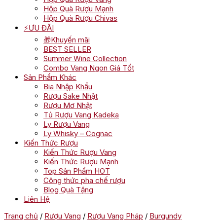
Hộp Quà Rượu Mạnh
Hộp Quà Rượu Chivas
⚡ƯU ĐÃI
🎁Khuyến mãi
BEST SELLER
Summer Wine Collection
Combo Vang Ngon Giá Tốt
Sản Phẩm Khác
Bia Nhập Khẩu
Rượu Sake Nhật
Rượu Mơ Nhật
Tủ Rượu Vang Kadeka
Ly Rượu Vang
Ly Whisky – Cognac
Kiến Thức Rượu
Kiến Thức Rượu Vang
Kiến Thức Rượu Mạnh
Top Sản Phẩm HOT
Công thức pha chế rượu
Blog Quà Tặng
Liên Hệ
Trang chủ
/
Rượu Vang
/
Rượu Vang Pháp
/
Burgundy