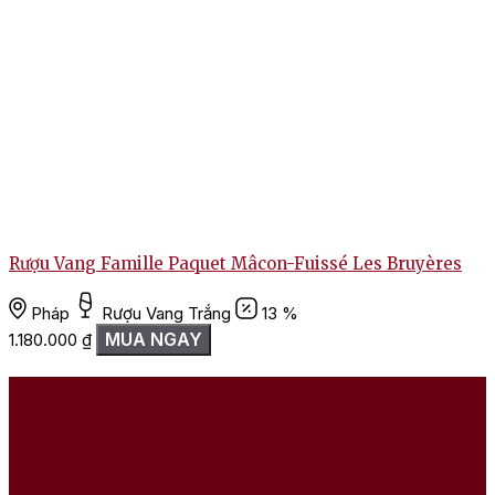
Rượu Vang Famille Paquet Mâcon-Fuissé Les Bruyères
T
Pháp
Rượu Vang Trắng
13 %
MUA NGAY
1.180.000
₫