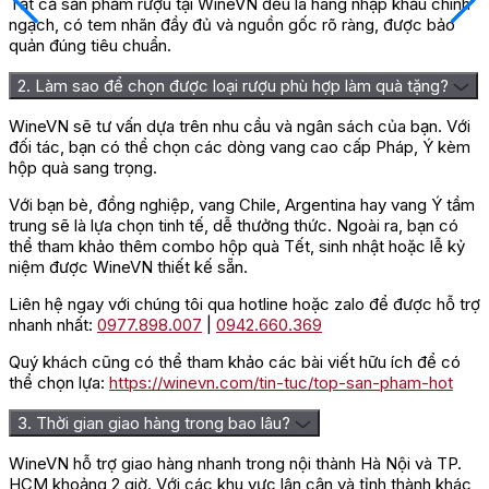
Tất cả sản phẩm rượu tại WineVN đều là hàng nhập khẩu chính
ngạch, có tem nhãn đầy đủ và nguồn gốc rõ ràng, được bảo
quản đúng tiêu chuẩn.
2. Làm sao để chọn được loại rượu phù hợp làm quà tặng?
WineVN sẽ tư vấn dựa trên nhu cầu và ngân sách của bạn. Với
đối tác, bạn có thể chọn các dòng vang cao cấp Pháp, Ý kèm
hộp quà sang trọng.
Với bạn bè, đồng nghiệp, vang Chile, Argentina hay vang Ý tầm
trung sẽ là lựa chọn tinh tế, dễ thưởng thức. Ngoài ra, bạn có
Đánh giá
thể tham khảo thêm combo hộp quà Tết, sinh nhật hoặc lễ kỷ
niệm được WineVN thiết kế sẵn.
Chưa có đánh giá nào.
Liên hệ ngay với chúng tôi qua hotline hoặc zalo để được hỗ trợ
Hãy là người đầu tiên nhận xét “Rượu Vang Pháp Trắng Clos
nhanh nhất:
0977.898.007
|
0942.660.369
Marsalette”
Quý khách cũng có thể tham khảo các bài viết hữu ích để có
Bạn phải
đăng nhập
để gửi đánh giá.
thể chọn lựa:
https://winevn.com/tin-tuc/top-san-pham-hot
3. Thời gian giao hàng trong bao lâu?
WineVN hỗ trợ giao hàng nhanh trong nội thành Hà Nội và TP.
HCM khoảng 2 giờ. Với các khu vực lân cận và tỉnh thành khác,