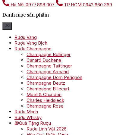
Hà Nội
0977.898.007
TP.HCM
0942.660.369
Danh mục sản phẩm
Rượu Vang
Rượu Vang Bịch
Rượu Champagne
Champagne Bollinger
Canard Duchene
Champagne Taittinger
Champagne Armand
Champagne Dom Perignon
Champagne Deutz
Champagne Billecart
Moet & Chandon
Charles Heidsieck
Champagne Rose
Rượu Mạnh
Rượu Whisky
🎁Quà Tặng Rượu
Rượu Linh Vật 2026
Hộp Quà Rượu Vang