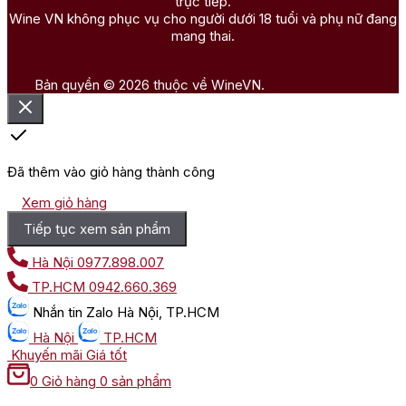
trực tiếp.
Wine VN không phục vụ cho người dưới 18 tuổi và phụ nữ đang
mang thai.
Bản quyền © 2026 thuộc về WineVN.
Đã thêm vào giỏ hàng thành công
Xem giỏ hàng
Tiếp tục xem sản phẩm
Hà Nội
0977.898.007
TP.HCM
0942.660.369
Nhắn tin
Zalo Hà Nội, TP.HCM
Hà Nội
TP.HCM
Khuyến mãi
Giá tốt
0
Giỏ hàng
0 sản phẩm