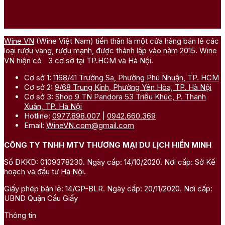
Wine VN
(Wine Việt Nam) tiền thân là một cửa hàng bán lẻ các
loại rượu vang, rượu mạnh, được thành lập vào năm 2015. Wine
VN hiện có 3 cơ sở tại TP.HCM và Hà Nội.
Cơ sở 1:
1168/41 Trường Sa, Phường Phú Nhuận, TP. HCM
Cơ sở 2:
9/68 Trung Kính, Phường Yên Hòa, TP. Hà Nội
Cơ sở 3:
Shop 9 TN Pandora 53 Triều Khúc, P. Thanh
Xuân, TP. Hà Nội
Hotline:
0977.898.007
|
0942.660.369
Email:
WineVN.com@gmail.com
CÔNG TY TNHH MTV THƯƠNG MẠI DU LỊCH HIỀN MINH
Số ĐKKD: 0109378230. Ngày cấp: 14/10/2020. Nơi cấp: Sở Kế
hoạch và đầu tư Hà Nội.
Giấy phép bán lẻ: 14/GP-BLR. Ngày cấp: 20/11/2020. Nơi cấp:
UBND Quận Cầu Giấy
Thông tin