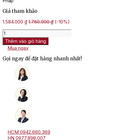
Pháp
Giá tham khảo
1.584.000
₫
1.760.000
₫
(-10%)
Rượu
Vang
Thêm vào giỏ hàng
Pháp
Mua ngay
Trắng
Clos
Gọi ngay để đặt hàng nhanh nhất!
Marsalette
số
lượng
HCM 0942.660.369
HN 0977.898.007