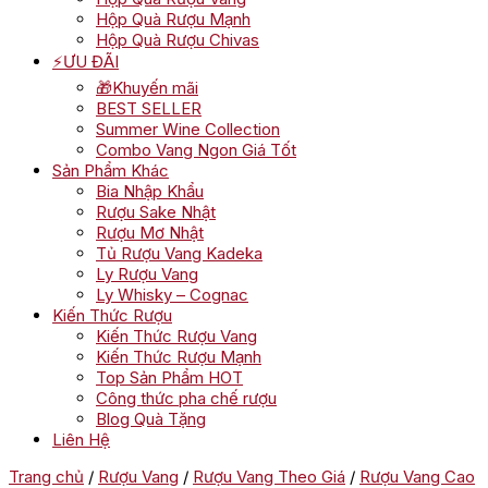
Hộp Quà Rượu Mạnh
Hộp Quà Rượu Chivas
⚡ƯU ĐÃI
🎁Khuyến mãi
BEST SELLER
Summer Wine Collection
Combo Vang Ngon Giá Tốt
Sản Phẩm Khác
Bia Nhập Khẩu
Rượu Sake Nhật
Rượu Mơ Nhật
Tủ Rượu Vang Kadeka
Ly Rượu Vang
Ly Whisky – Cognac
Kiến Thức Rượu
Kiến Thức Rượu Vang
Kiến Thức Rượu Mạnh
Top Sản Phẩm HOT
Công thức pha chế rượu
Blog Quà Tặng
Liên Hệ
Trang chủ
/
Rượu Vang
/
Rượu Vang Theo Giá
/
Rượu Vang Cao