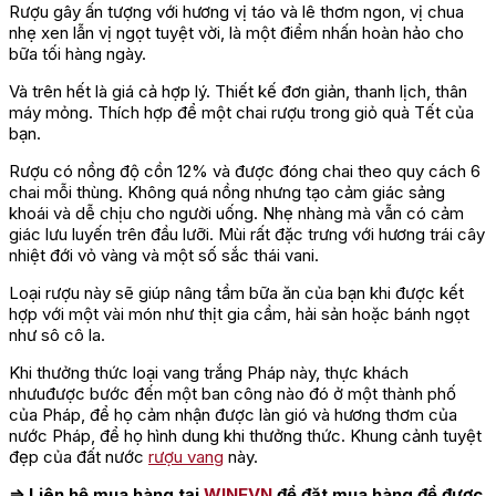
Rượu gây ấn tượng với hương vị táo và lê thơm ngon, vị chua
nhẹ xen lẫn vị ngọt tuyệt vời, là một điểm nhấn hoàn hảo cho
bữa tối hàng ngày.
Và trên hết là giá cả hợp lý. Thiết kế đơn giản, thanh lịch, thân
máy mỏng. Thích hợp để một chai rượu trong giỏ quà Tết của
bạn.
Rượu có nồng độ cồn 12% và được đóng chai theo quy cách 6
chai mỗi thùng. Không quá nồng nhưng tạo cảm giác sảng
khoái và dễ chịu cho người uống. Nhẹ nhàng mà vẫn có cảm
giác lưu luyến trên đầu lưỡi. Mùi rất đặc trưng với hương trái cây
nhiệt đới vỏ vàng và một số sắc thái vani.
Loại rượu này sẽ giúp nâng tầm bữa ăn của bạn khi được kết
hợp với một vài món như thịt gia cầm, hải sản hoặc bánh ngọt
như sô cô la.
Khi thưởng thức loại vang trắng Pháp này, thực khách
nhưuđược bước đến một ban công nào đó ở một thành phố
của Pháp, để họ cảm nhận được làn gió và hương thơm của
nước Pháp, để họ hình dung khi thưởng thức. Khung cảnh tuyệt
đẹp của đất nước
rượu vang
này.
⇒ Liên hệ mua hàng tại
WINEVN
để đặt mua hàng để được