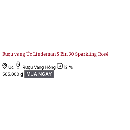
Rượu vang Úc Lindeman'S Bin 30 Sparkling Rosé
Úc
Rượu Vang Hồng
12 %
MUA NGAY
565.000
₫