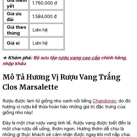
Giá niêm
1.760.000 đ
yết
Giá ưu
1.584.000 đ
đãi
Giá theo
Liên hệ
thùng
Giá sỉ
Liên hệ
=> Khám phá:
Bộ sưu tập
rượu vang cao cấp
chính hãng,
nhập khẩu
Mô Tả Hương Vị Rượu Vang Trắng
Clos Marsalette
Rượu được làm từ giống nho xanh nổi tiếng
Chandonay
, do đó
hương vị rượu kế thừa hoàn hảo những giá trị đặc trưng của
giống nho này!
Đây là một chai rượu vang tinh tế. Rượu vang được biết đến là
một chai rượu dễ uống, thơm ngon. Hương thơm dễ chịu là
những gì thực khách sẽ cảm nhận được ngay khi mở nắp chai.