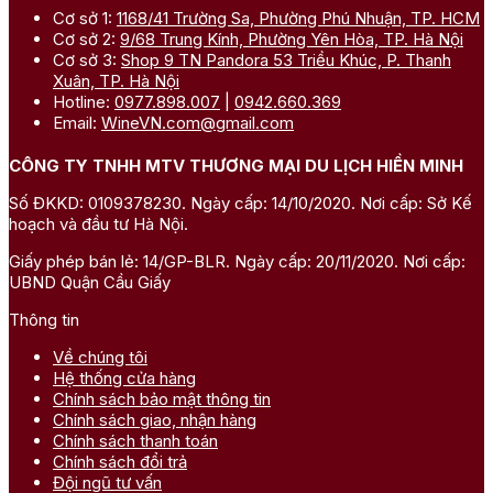
Cơ sở 1:
1168/41 Trường Sa, Phường Phú Nhuận, TP. HCM
Cơ sở 2:
9/68 Trung Kính, Phường Yên Hòa, TP. Hà Nội
Cơ sở 3:
Shop 9 TN Pandora 53 Triều Khúc, P. Thanh
Xuân, TP. Hà Nội
Hotline:
0977.898.007
|
0942.660.369
Email:
WineVN.com@gmail.com
CÔNG TY TNHH MTV THƯƠNG MẠI DU LỊCH HIỀN MINH
Số ĐKKD: 0109378230. Ngày cấp: 14/10/2020. Nơi cấp: Sở Kế
hoạch và đầu tư Hà Nội.
Giấy phép bán lẻ: 14/GP-BLR. Ngày cấp: 20/11/2020. Nơi cấp:
UBND Quận Cầu Giấy
Thông tin
Về chúng tôi
Hệ thống cửa hàng
Chính sách bảo mật thông tin
Chính sách giao, nhận hàng
Chính sách thanh toán
Chính sách đổi trả
Đội ngũ tư vấn