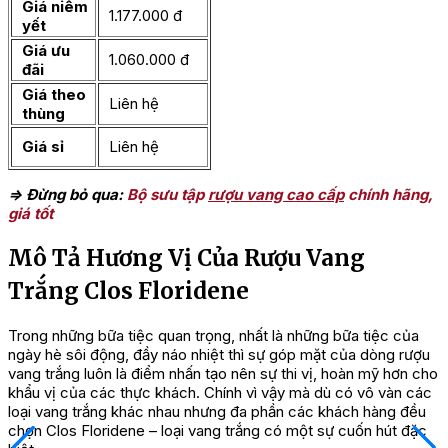
Giá niêm
1.177.000 đ
yết
Giá ưu
1.060.000 đ
đãi
Giá theo
Liên hệ
thùng
Giá sỉ
Liên hệ
=> Đừng bỏ qua:
Bộ sưu tập
rượu vang cao cấp
chính hãng,
giá tốt
Mô Tả Hương Vị Của Rượu Vang
Trắng Clos Floridene
Trong những bữa tiệc quan trọng, nhất là những bữa tiệc của
ngày hè sôi động, đầy náo nhiệt thì sự góp mặt của dòng rượu
vang trắng luôn là điểm nhấn tạo nên sự thi vị, hoàn mỹ hơn cho
khẩu vị của các thực khách. Chính vì vậy mà dù có vô vàn các
loại vang trắng khác nhau nhưng đa phần các khách hàng đều
chọn Clos Floridene – loại vang trắng có một sự cuốn hút đặc