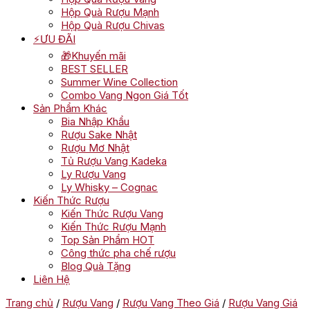
Hộp Quà Rượu Mạnh
Hộp Quà Rượu Chivas
⚡ƯU ĐÃI
🎁Khuyến mãi
BEST SELLER
Summer Wine Collection
Combo Vang Ngon Giá Tốt
Sản Phẩm Khác
Bia Nhập Khẩu
Rượu Sake Nhật
Rượu Mơ Nhật
Tủ Rượu Vang Kadeka
Ly Rượu Vang
Ly Whisky – Cognac
Kiến Thức Rượu
Kiến Thức Rượu Vang
Kiến Thức Rượu Mạnh
Top Sản Phẩm HOT
Công thức pha chế rượu
Blog Quà Tặng
Liên Hệ
Trang chủ
/
Rượu Vang
/
Rượu Vang Theo Giá
/
Rượu Vang Giá