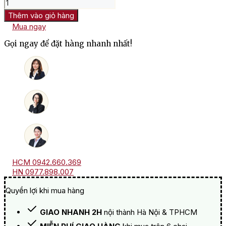
Rượu
Vang
Thêm vào giỏ hàng
Pháp
Mua ngay
Trắng
Clos
Gọi ngay để đặt hàng nhanh nhất!
Floridene
số
lượng
HCM 0942.660.369
HN 0977.898.007
Quyền lợi khi mua hàng
GIAO NHANH 2H
nội thành Hà Nội & TPHCM