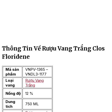
Thông Tin Về Rượu Vang Trắng Clos
Floridene
Mã sản
VNPV-1365 –
phẩm
VNDL3-1177
Loại
Rượu Vang
vang
Trắng
Nồng độ
12 %
Dung
750 ML
tích