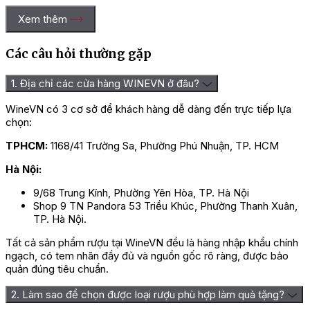
Xem thêm
Các câu hỏi thường gặp
1. Địa chỉ các cửa hàng WINEVN ở đâu?
WineVN có 3 cơ sở để khách hàng dễ dàng đến trực tiếp lựa
chọn:
TPHCM:
1168/41 Trường Sa, Phường Phú Nhuận, TP. HCM
Hà Nội:
9/68 Trung Kính, Phường Yên Hòa, TP. Hà Nội
Shop 9 TN Pandora 53 Triều Khúc, Phường Thanh Xuân,
TP. Hà Nội.
Tất cả sản phẩm rượu tại WineVN đều là hàng nhập khẩu chính
ngạch, có tem nhãn đầy đủ và nguồn gốc rõ ràng, được bảo
quản đúng tiêu chuẩn.
2. Làm sao để chọn được loại rượu phù hợp làm quà tặng?