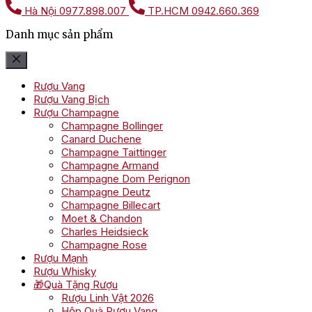
Hà Nội
0977.898.007
TP.HCM
0942.660.369
Danh mục sản phẩm
Rượu Vang
Rượu Vang Bịch
Rượu Champagne
Champagne Bollinger
Canard Duchene
Champagne Taittinger
Champagne Armand
Champagne Dom Perignon
Champagne Deutz
Champagne Billecart
Moet & Chandon
Charles Heidsieck
Champagne Rose
Rượu Mạnh
Rượu Whisky
🎁Quà Tặng Rượu
Rượu Linh Vật 2026
Hộp Quà Rượu Vang