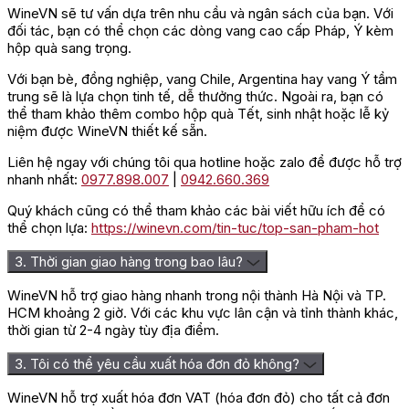
WineVN sẽ tư vấn dựa trên nhu cầu và ngân sách của bạn. Với
đối tác, bạn có thể chọn các dòng vang cao cấp Pháp, Ý kèm
hộp quà sang trọng.
Rượu Vang Trắng
Với bạn bè, đồng nghiệp, vang Chile, Argentina hay vang Ý tầm
trung sẽ là lựa chọn tinh tế, dễ thưởng thức. Ngoài ra, bạn có
Vang có màu trắng thuần khiết, tinh tế nhìn rất cuốn hút khi
thể tham khảo thêm combo hộp quà Tết, sinh nhật hoặc lễ kỷ
được rót ra ly nhưng nếu đựng trong chai
rượu vang
thì lại có
niệm được WineVN thiết kế sẵn.
màu như vàng xanh nên càng khiến cho màu rượu thêm phần
mới lạ, thu hút sự chú ý của các thực khách hơn. Nếu bạn là
Liên hệ ngay với chúng tôi qua hotline hoặc zalo để được hỗ trợ
người yêu thích sự nhẹ nhàng, lịch sự mà cao cấp thì quả thực
nhanh nhất:
0977.898.007
|
0942.660.369
là rất phù hợp với loại rượu này.
Quý khách cũng có thể tham khảo các bài viết hữu ích để có
Từ sự kết hợp hoàn chỉnh của 3 giống nho đã kiến tạo nên
thể chọn lựa:
https://winevn.com/tin-tuc/top-san-pham-hot
hương vị đặc sắc, đầy phong phú đến từ mùi nho chín tự nhiên
kết hợp cùng nhiều loại trái cây khác nhau làm cho khoang
3. Thời gian giao hàng trong bao lâu?
miệng của người uống có được sự sảng khoái khó tả khi uống
ngụm rượu đầu tiên. Sự lan tỏa của mùi hương cam, hương táo,
WineVN hỗ trợ giao hàng nhanh trong nội thành Hà Nội và TP.
quýt và lê càng khiến cho khoang miệng của bạn trở nên kích
HCM khoảng 2 giờ. Với các khu vực lân cận và tỉnh thành khác,
thích hơn.
thời gian từ 2-4 ngày tùy địa điểm.
Dư vị sống động, sảng khoái với mùi thơm của gỗ sồi cùng
3. Tôi có thể yêu cầu xuất hóa đơn đỏ không?
chút vị chua nhẹ điển hình của dòng vang trắng và lượng tannin
cân bằng tạo nên điểm nhấn khó quên trong hậu vị người uống.
WineVN hỗ trợ xuất hóa đơn VAT (hóa đơn đỏ) cho tất cả đơn