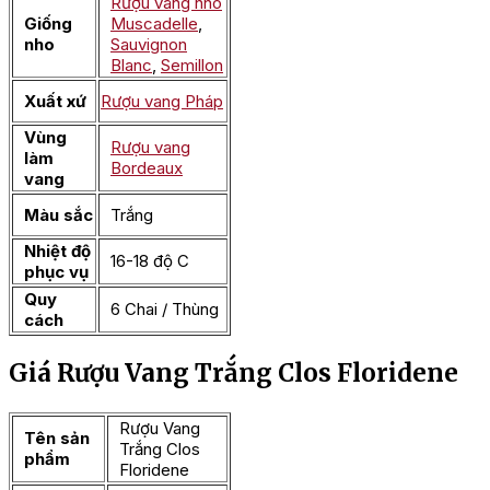
Rượu vang nho
Giống
Muscadelle
,
nho
Sauvignon
Blanc
,
Semillon
Xuất xứ
Rượu vang Pháp
Vùng
Rượu vang
làm
Bordeaux
vang
Màu sắc
Trắng
Nhiệt độ
16-18 độ C
phục vụ
Quy
6 Chai / Thùng
cách
Giá Rượu Vang Trắng Clos Floridene
Rượu Vang
Tên sản
Trắng Clos
phẩm
Floridene