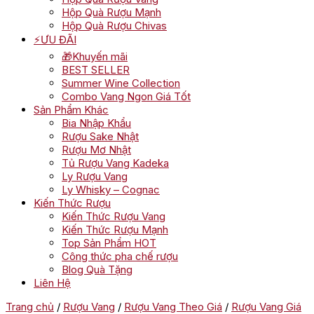
Hộp Quà Rượu Mạnh
Hộp Quà Rượu Chivas
⚡ƯU ĐÃI
🎁Khuyến mãi
BEST SELLER
Summer Wine Collection
Combo Vang Ngon Giá Tốt
Sản Phẩm Khác
Bia Nhập Khẩu
Rượu Sake Nhật
Rượu Mơ Nhật
Tủ Rượu Vang Kadeka
Ly Rượu Vang
Ly Whisky – Cognac
Kiến Thức Rượu
Kiến Thức Rượu Vang
Kiến Thức Rượu Mạnh
Top Sản Phẩm HOT
Công thức pha chế rượu
Blog Quà Tặng
Liên Hệ
Trang chủ
/
Rượu Vang
/
Rượu Vang Theo Giá
/
Rượu Vang Giá