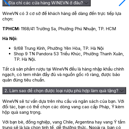
1. Địa chỉ các cửa hàng WINEVN ở đâu?
được ướp lạnh vì thế quý vị nên ướp chúng trong xô đá hoặc
ngăn mát tủ lạnh khoảng 30 phút rồi sau đó kết hợp cùng một
WineVN có 3 cơ sở để khách hàng dễ dàng đến trực tiếp lựa
số món ăn có nguồn gốc từ hải sản, từ thịt trắng, salad, hoa quả
chọn:
tươi sẽ giúp chúng ta khai thác hết vị ngon của rượu.
TPHCM:
1168/41 Trường Sa, Phường Phú Nhuận, TP. HCM
⇒ Liên hệ mua hàng tại
WINEVN
để đặt mua hàng để được
giá tốt nhất!
Hà Nội:
9/68 Trung Kính, Phường Yên Hòa, TP. Hà Nội
Shop 9 TN Pandora 53 Triều Khúc, Phường Thanh Xuân,
TP. Hà Nội.
Tất cả sản phẩm rượu tại WineVN đều là hàng nhập khẩu chính
ngạch, có tem nhãn đầy đủ và nguồn gốc rõ ràng, được bảo
quản đúng tiêu chuẩn.
2. Làm sao để chọn được loại rượu phù hợp làm quà tặng?
WineVN sẽ tư vấn dựa trên nhu cầu và ngân sách của bạn. Với
đối tác, bạn có thể chọn các dòng vang cao cấp Pháp, Ý kèm
hộp quà sang trọng.
Với bạn bè, đồng nghiệp, vang Chile, Argentina hay vang Ý tầm
trung sẽ là lựa chọn tinh tế, dễ thưởng thức. Ngoài ra, bạn có