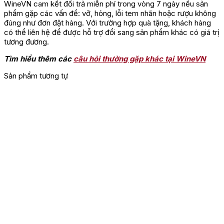
Bạn phải
đăng nhập
để gửi đánh giá.
WineVN cam kết đổi trả miễn phí trong vòng 7 ngày nếu sản
phẩm gặp các vấn đề: vỡ, hỏng, lỗi tem nhãn hoặc rượu không
đúng như đơn đặt hàng. Với trường hợp quà tặng, khách hàng
có thể liên hệ để được hỗ trợ đổi sang sản phẩm khác có giá trị
tương đương.
Tìm hiểu thêm các
câu hỏi thường gặp khác tại WineVN
Sản phẩm tương tự