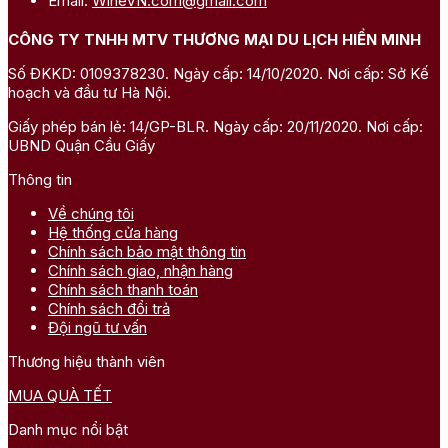
Email:
WineVN.com@gmail.com
CÔNG TY TNHH MTV THƯƠNG MẠI DU LỊCH HIỀN MINH
Số ĐKKD: 0109378230. Ngày cấp: 14/10/2020. Nơi cấp: Sở Kế
hoạch và đầu tư Hà Nội.
Giấy phép bán lẻ: 14/GP-BLR. Ngày cấp: 20/11/2020. Nơi cấp:
UBND Quận Cầu Giấy
Thông tin
Về chúng tôi
Hệ thống cửa hàng
Chính sách bảo mật thông tin
Chính sách giao, nhận hàng
Chính sách thanh toán
Chính sách đổi trả
Đội ngũ tư vấn
Thương hiệu thành viên
MUA QUÀ TẾT
Danh mục nổi bật