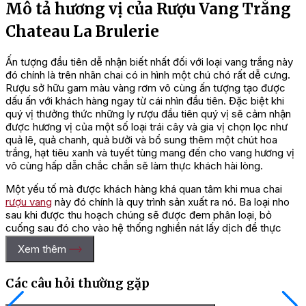
Mô tả hương vị của Rượu Vang Trắng
Chateau La Brulerie
Ấn tượng đầu tiên dễ nhận biết nhất đối với loại vang trắng này
đó chính là trên nhãn chai có in hình một chú chó rất dễ cưng.
Rượu sở hữu gam màu vàng rơm vô cùng ấn tượng tạo được
dấu ấn với khách hàng ngay từ cái nhìn đầu tiên. Đặc biệt khi
quý vị thưởng thức những ly rượu đầu tiên quý vị sẽ cảm nhận
được hương vị của một số loại trái cây và gia vị chọn lọc như
quả lê, quả chanh, quả bưởi và bổ sung thêm một chút hoa
trắng, hạt tiêu xanh và tuyết tùng mang đến cho vang hương vị
vô cùng hấp dẫn chắc chắn sẽ làm thực khách hài lòng.
Một yếu tố mà được khách hàng khá quan tâm khi mua chai
rượu vang
này đó chính là quy trình sản xuất ra nó. Ba loại nho
sau khi được thu hoạch chúng sẽ được đem phân loại, bỏ
cuống sau đó cho vào hệ thống nghiền nát lấy dịch để thực
hiện quá trình lên men, ngâm ủ và lão hóa trong khoảng thời
Xem thêm
gian khoảng vài tháng. Khi rượu đã đạt yêu cầu về chất lượng
và hương vị chúng mới được đem đi đóng chai và vận chuyển
đi tiêu thụ tại thị trường các nước.
Các câu hỏi thường gặp
Chúng tôi muốn lưu ý với quý vị rằng rượu thích hợp sử dụng khi