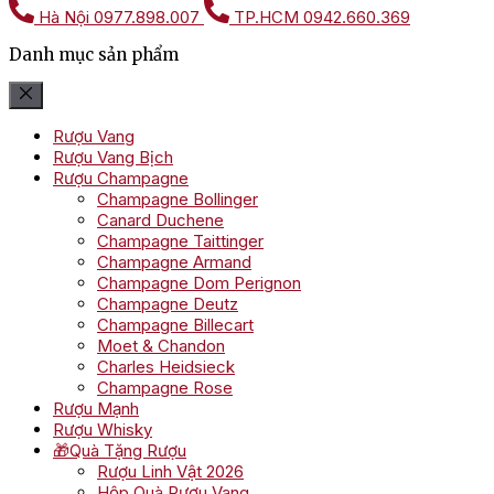
Hà Nội
0977.898.007
TP.HCM
0942.660.369
Danh mục sản phẩm
Rượu Vang
Rượu Vang Bịch
Rượu Champagne
Champagne Bollinger
Canard Duchene
Champagne Taittinger
Champagne Armand
Champagne Dom Perignon
Champagne Deutz
Champagne Billecart
Moet & Chandon
Charles Heidsieck
Champagne Rose
Rượu Mạnh
Rượu Whisky
🎁Quà Tặng Rượu
Rượu Linh Vật 2026
Hộp Quà Rượu Vang