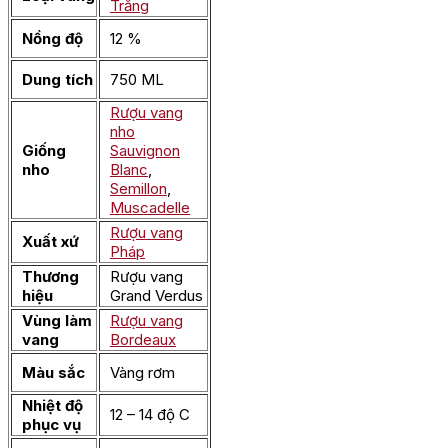
Trắng
Nồng độ
12 %
Dung tích
750 ML
Rượu vang
nho
Giống
Sauvignon
nho
Blanc
,
Semillon
,
Muscadelle
Rượu vang
Xuất xứ
Pháp
Thương
Rượu vang
hiệu
Grand Verdus
Vùng làm
Rượu vang
vang
Bordeaux
Màu sắc
Vàng rơm
Nhiệt độ
12 – 14 độ C
phục vụ