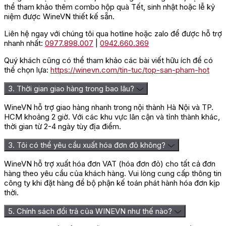
thể tham khảo thêm combo hộp quà Tết, sinh nhật hoặc lễ kỷ
niệm được WineVN thiết kế sẵn.
Liên hệ ngay với chúng tôi qua hotline hoặc zalo để được hỗ trợ
nhanh nhất:
0977.898.007
|
0942.660.369
Quý khách cũng có thể tham khảo các bài viết hữu ích để có
thể chọn lựa:
https://winevn.com/tin-tuc/top-san-pham-hot
3. Thời gian giao hàng trong bao lâu?
WineVN hỗ trợ giao hàng nhanh trong nội thành Hà Nội và TP.
HCM khoảng 2 giờ. Với các khu vực lân cận và tỉnh thành khác,
thời gian từ 2-4 ngày tùy địa điểm.
3. Tôi có thể yêu cầu xuất hóa đơn đỏ không?
WineVN hỗ trợ xuất hóa đơn VAT (hóa đơn đỏ) cho tất cả đơn
Đánh giá
hàng theo yêu cầu của khách hàng. Vui lòng cung cấp thông tin
công ty khi đặt hàng để bộ phận kế toán phát hành hóa đơn kịp
Chưa có đánh giá nào.
thời.
Hãy là người đầu tiên nhận xét “Rượu Vang Trắng Pháp Chateau
5. Chính sách đổi trả của WINEVN như thế nào?
La Brulerie”