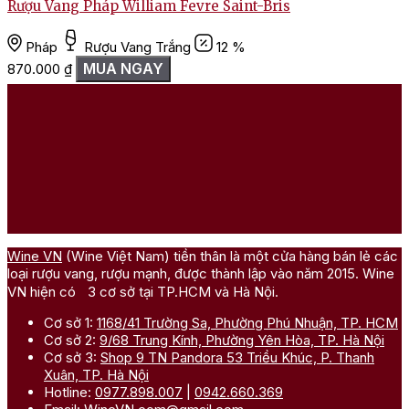
Rượu Vang Pháp William Fevre Saint-Bris
Pháp
Rượu Vang Trắng
12 %
MUA NGAY
870.000
₫
Wine VN
(Wine Việt Nam) tiền thân là một cửa hàng bán lẻ các
loại rượu vang, rượu mạnh, được thành lập vào năm 2015. Wine
VN hiện có 3 cơ sở tại TP.HCM và Hà Nội.
Cơ sở 1:
1168/41 Trường Sa, Phường Phú Nhuận, TP. HCM
Cơ sở 2:
9/68 Trung Kính, Phường Yên Hòa, TP. Hà Nội
Cơ sở 3:
Shop 9 TN Pandora 53 Triều Khúc, P. Thanh
Xuân, TP. Hà Nội
Hotline:
0977.898.007
|
0942.660.369