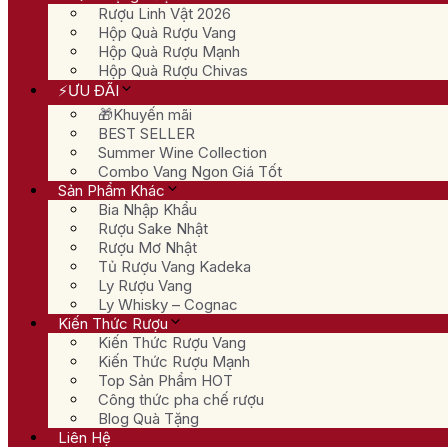
Rượu Linh Vật 2026
Hộp Quà Rượu Vang
Hộp Quà Rượu Mạnh
Hộp Quà Rượu Chivas
⚡ƯU ĐÃI
🎁Khuyến mãi
BEST SELLER
Summer Wine Collection
Combo Vang Ngon Giá Tốt
Sản Phẩm Khác
Bia Nhập Khẩu
Rượu Sake Nhật
Rượu Mơ Nhật
Tủ Rượu Vang Kadeka
Ly Rượu Vang
Ly Whisky – Cognac
Kiến Thức Rượu
Kiến Thức Rượu Vang
Kiến Thức Rượu Mạnh
Top Sản Phẩm HOT
Công thức pha chế rượu
Blog Quà Tặng
Liên Hệ