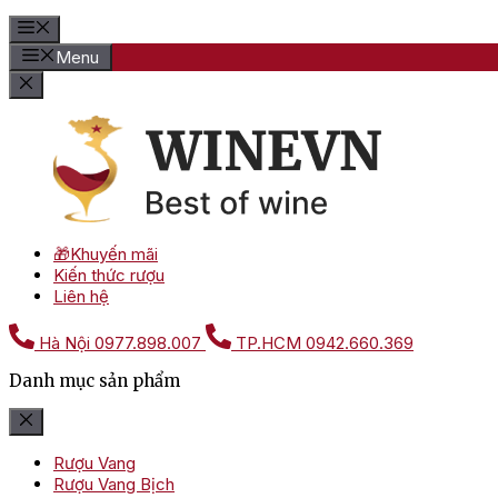
Menu
🎁Khuyến mãi
Kiến thức rượu
Liên hệ
Hà Nội
0977.898.007
TP.HCM
0942.660.369
Danh mục sản phẩm
Rượu Vang
Rượu Vang Bịch