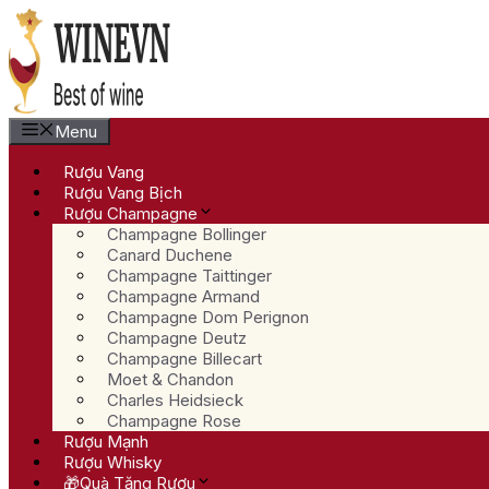
Chuyển
đến
nội
dung
Menu
Rượu Vang
Rượu Vang Bịch
Rượu Champagne
Champagne Bollinger
Canard Duchene
Champagne Taittinger
Champagne Armand
Champagne Dom Perignon
Champagne Deutz
Champagne Billecart
Moet & Chandon
Charles Heidsieck
Champagne Rose
Rượu Mạnh
Rượu Whisky
🎁Quà Tặng Rượu