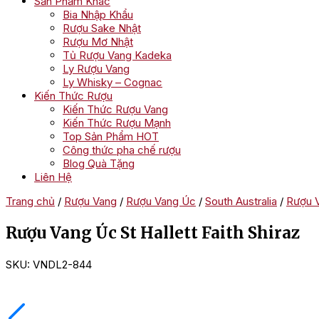
Sản Phẩm Khác
Bia Nhập Khẩu
Rượu Sake Nhật
Rượu Mơ Nhật
Tủ Rượu Vang Kadeka
Ly Rượu Vang
Ly Whisky – Cognac
Kiến Thức Rượu
Kiến Thức Rượu Vang
Kiến Thức Rượu Mạnh
Top Sản Phẩm HOT
Công thức pha chế rượu
Blog Quà Tặng
Liên Hệ
Trang chủ
/
Rượu Vang
/
Rượu Vang Úc
/
South Australia
/
Rượu V
Rượu Vang Úc St Hallett Faith Shiraz
SKU:
VNDL2-844