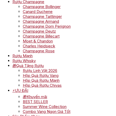
Rượu Champagne
Champagne Bollinger
Canard Duchene
Champagne Taittinger
Champagne Armand
Champagne Dom Perignon
Champagne Deutz
Champagne Billecart
Moet & Chandon
Charles Heidsieck
Champagne Rose
Rượu Mạnh
Rượu Whisky
🎁Quà Tặng Rượu
Rượu Linh Vật 2026
Hộp Quà Rượu Vang
Hộp Quà Rượu Mạnh
Hộp Quà Rượu Chivas
⚡ƯU ĐÃI
🎁Khuyến mãi
BEST SELLER
Summer Wine Collection
Combo Vang Ngon Giá Tốt