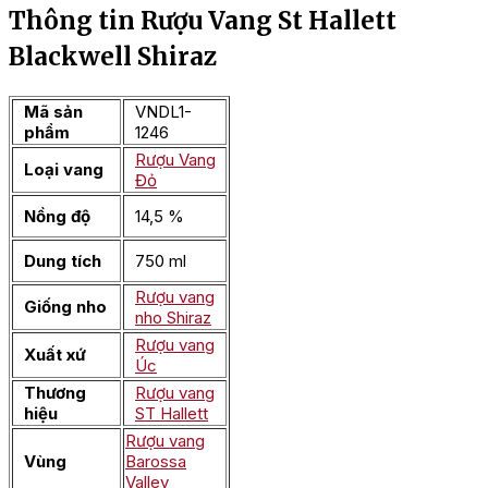
Thông tin Rượu Vang St Hallett
Blackwell Shiraz
Mã sản
VNDL1-
phẩm
1246
Rượu Vang
Loại vang
Đỏ
Nồng độ
14,5 %
Dung tích
750 ml
Rượu vang
Giống nho
nho Shiraz
Rượu vang
Xuất xứ
Úc
Thương
Rượu vang
hiệu
ST Hallett
Rượu vang
Vùng
Barossa
Valley