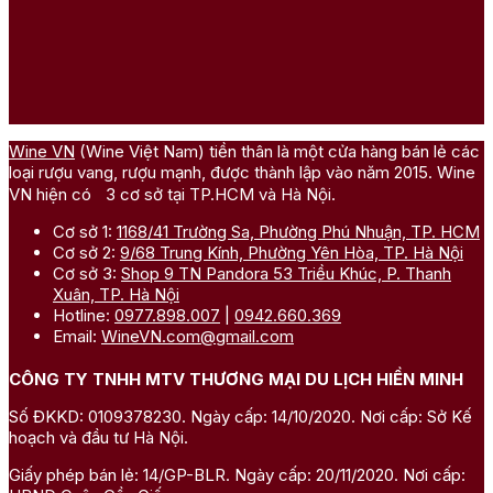
Wine VN
(Wine Việt Nam) tiền thân là một cửa hàng bán lẻ các
loại rượu vang, rượu mạnh, được thành lập vào năm 2015. Wine
VN hiện có 3 cơ sở tại TP.HCM và Hà Nội.
Cơ sở 1:
1168/41 Trường Sa, Phường Phú Nhuận, TP. HCM
Cơ sở 2:
9/68 Trung Kính, Phường Yên Hòa, TP. Hà Nội
Cơ sở 3:
Shop 9 TN Pandora 53 Triều Khúc, P. Thanh
Xuân, TP. Hà Nội
Hotline:
0977.898.007
|
0942.660.369
Email:
WineVN.com@gmail.com
CÔNG TY TNHH MTV THƯƠNG MẠI DU LỊCH HIỀN MINH
Số ĐKKD: 0109378230. Ngày cấp: 14/10/2020. Nơi cấp: Sở Kế
hoạch và đầu tư Hà Nội.
Giấy phép bán lẻ: 14/GP-BLR. Ngày cấp: 20/11/2020. Nơi cấp: