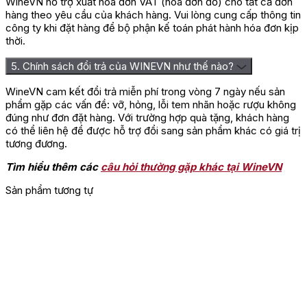
WineVN hỗ trợ xuất hóa đơn VAT (hóa đơn đỏ) cho tất cả đơn
hàng theo yêu cầu của khách hàng. Vui lòng cung cấp thông tin
công ty khi đặt hàng để bộ phận kế toán phát hành hóa đơn kịp
thời.
5. Chính sách đổi trả của WINEVN như thế nào?
WineVN cam kết đổi trả miễn phí trong vòng 7 ngày nếu sản
Rượu Vang St Hallet
phẩm gặp các vấn đề: vỡ, hỏng, lỗi tem nhãn hoặc rượu không
đúng như đơn đặt hàng. Với trường hợp quà tặng, khách hàng
Đánh giá
có thể liên hệ để được hỗ trợ đổi sang sản phẩm khác có giá trị
Chưa có đánh giá nào.
tương đương.
Hãy là người đầu tiên nhận xét “Rượu Vang Úc St Hallett
Tìm hiểu thêm các
câu hỏi thường gặp khác tại WineVN
Blackwell Shiraz”
Sản phẩm tương tự
Bạn phải
đăng nhập
để gửi đánh giá.