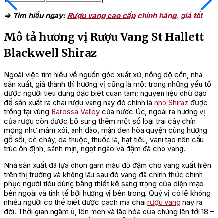
=> Tìm hiểu ngay:
Rượu vang cao cấp
chính hãng, giá tốt
Mô tả hương vị Rượu Vang St Hallett
Blackwell Shiraz
Ngoài việc tìm hiểu về nguồn gốc xuất xứ, nồng độ cồn, nhà
sản xuất, giá thành thì hương vị cũng là một trong những yếu tố
được người tiêu dùng đặc biệt quan tâm; nguyên liệu chủ đạo
để sản xuất ra chai rượu vang này đó chính là
nho Shiraz
được
trồng tại vùng
Barossa Valley
của nước Úc, ngoài ra hương vị
của rượu còn được bổ sung thêm một số loại trái cây chín
mọng như mâm xôi, anh đào, mận đen hòa quyện cùng hương
gỗ sồi, cỏ cháy, da thuộc, thuốc lá, hạt tiêu, vani tạo nên cấu
trúc ổn định, sánh mịn, ngọt ngào và đậm đà cho vang.
Nhà sản xuất đã lựa chọn gam màu đỏ đậm cho vang xuất hiện
trên thị trường và không lâu sau đó vang đã chính thức chinh
phục người tiêu dùng bằng thiết kế sang trọng của diện mạo
bên ngoài và tinh tế bởi hương vị bên trong. Quý vị có lẽ không
nhiều người có thể biết được cách mà chai
rượu vang
này ra
đời. Thời gian ngâm ủ, lên men và lão hóa của chúng lên tới 18 –