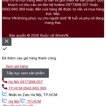
Đây chỉ là một trang web tư vấn và giới thiệu về sản phẩm. Quý
khách có nhu cầu xin liên hệ hotline 0977.898.007 Hoặc
0942.660.369 hoặc đến cửa hàng để được tư vấn và mua hàng
trực tiếp.
Wine VN không phục vụ cho người dưới 18 tuổi và phụ nữ đang
mang thai.
Bản quyền © 2026 thuộc về WineVN.
Đã thêm vào giỏ hàng thành công
Xem giỏ hàng
Tiếp tục xem sản phẩm
Hà Nội
0977.898.007
TP.HCM
0942.660.369
Nhắn tin
Zalo Hà Nội, TP.HCM
Hà Nội
TP.HCM
Khuyến mãi
Giá tốt