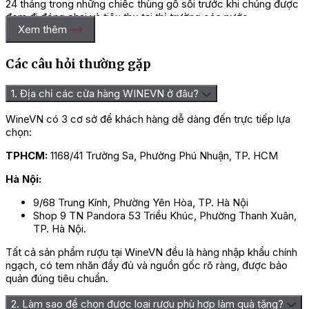
24 tháng trong những chiếc thùng gỗ sồi trước khi chúng được
đem đi đóng chai và tiêu thụ tại thị trường các nước.
Xem thêm
Lưu ý quý vị nên bảo quản vang nơi khô ráo, thoáng mát; kết
hợp chúng cùng những món ăn có nguồn gốc từ thịt đỏ như thịt
Các câu hỏi thường gặp
nai, thịt hươu, thịt bò, thịt bê trong nhiệt độ phòng lý tưởng dao
động từ 14 – 18 độ C chính là những lưu ý mà quý vị cần phải rõ
để có thể khai thác hết sự tròn trịa của vang.
1. Địa chỉ các cửa hàng WINEVN ở đâu?
=> Liên hệ ngay
Wine VN
để nhận giá ưu đãi và tư vấn chi
WineVN có 3 cơ sở để khách hàng dễ dàng đến trực tiếp lựa
tiết nhất!
chọn:
TPHCM:
1168/41 Trường Sa, Phường Phú Nhuận, TP. HCM
Hà Nội:
9/68 Trung Kính, Phường Yên Hòa, TP. Hà Nội
Shop 9 TN Pandora 53 Triều Khúc, Phường Thanh Xuân,
TP. Hà Nội.
Tất cả sản phẩm rượu tại WineVN đều là hàng nhập khẩu chính
ngạch, có tem nhãn đầy đủ và nguồn gốc rõ ràng, được bảo
quản đúng tiêu chuẩn.
2. Làm sao để chọn được loại rượu phù hợp làm quà tặng?