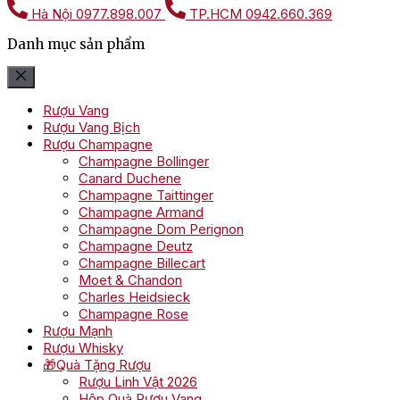
Hà Nội
0977.898.007
TP.HCM
0942.660.369
Danh mục sản phẩm
Rượu Vang
Rượu Vang Bịch
Rượu Champagne
Champagne Bollinger
Canard Duchene
Champagne Taittinger
Champagne Armand
Champagne Dom Perignon
Champagne Deutz
Champagne Billecart
Moet & Chandon
Charles Heidsieck
Champagne Rose
Rượu Mạnh
Rượu Whisky
🎁Quà Tặng Rượu
Rượu Linh Vật 2026
Hộp Quà Rượu Vang