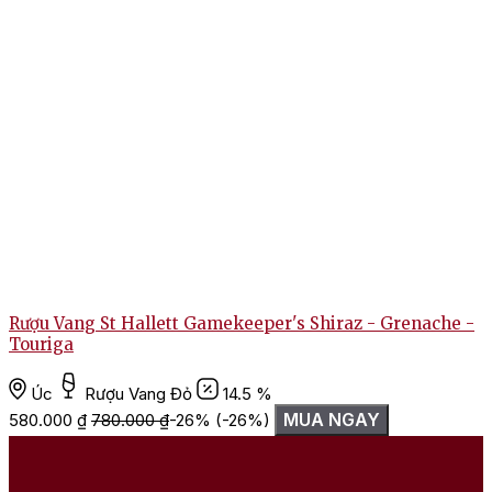
Rượu Vang St Hallett Gamekeeper's Shiraz - Grenache -
Touriga
Úc
Rượu Vang Đỏ
14.5 %
MUA NGAY
580.000
₫
780.000
₫
-26%
(-26%)