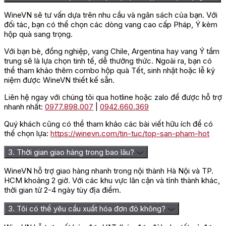
WineVN sẽ tư vấn dựa trên nhu cầu và ngân sách của bạn. Với
đối tác, bạn có thể chọn các dòng vang cao cấp Pháp, Ý kèm
hộp quà sang trọng.
Với bạn bè, đồng nghiệp, vang Chile, Argentina hay vang Ý tầm
trung sẽ là lựa chọn tinh tế, dễ thưởng thức. Ngoài ra, bạn có
thể tham khảo thêm combo hộp quà Tết, sinh nhật hoặc lễ kỷ
niệm được WineVN thiết kế sẵn.
Liên hệ ngay với chúng tôi qua hotline hoặc zalo để được hỗ trợ
nhanh nhất:
0977.898.007
|
0942.660.369
Quý khách cũng có thể tham khảo các bài viết hữu ích để có
thể chọn lựa:
https://winevn.com/tin-tuc/top-san-pham-hot
3. Thời gian giao hàng trong bao lâu?
WineVN hỗ trợ giao hàng nhanh trong nội thành Hà Nội và TP.
HCM khoảng 2 giờ. Với các khu vực lân cận và tỉnh thành khác,
thời gian từ 2-4 ngày tùy địa điểm.
3. Tôi có thể yêu cầu xuất hóa đơn đỏ không?