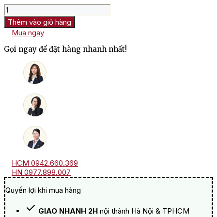
Rượu
Vang
Thêm vào giỏ hàng
Úc
Mua ngay
St
Hallett
Gọi ngay để đặt hàng nhanh nhất!
Blackwell
Shiraz
số
lượng
HCM 0942.660.369
HN 0977.898.007
Quyền lợi khi mua hàng
GIAO NHANH 2H
nội thành Hà Nội & TPHCM