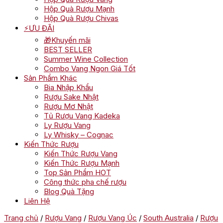
Hộp Quà Rượu Mạnh
Hộp Quà Rượu Chivas
⚡ƯU ĐÃI
🎁Khuyến mãi
BEST SELLER
Summer Wine Collection
Combo Vang Ngon Giá Tốt
Sản Phẩm Khác
Bia Nhập Khẩu
Rượu Sake Nhật
Rượu Mơ Nhật
Tủ Rượu Vang Kadeka
Ly Rượu Vang
Ly Whisky – Cognac
Kiến Thức Rượu
Kiến Thức Rượu Vang
Kiến Thức Rượu Mạnh
Top Sản Phẩm HOT
Công thức pha chế rượu
Blog Quà Tặng
Liên Hệ
Trang chủ
/
Rượu Vang
/
Rượu Vang Úc
/
South Australia
/
Rượu