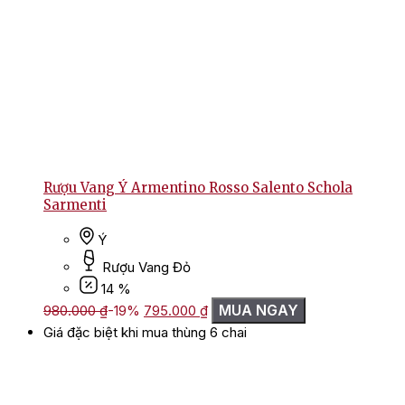
Rượu Vang Ý Armentino Rosso Salento Schola
Sarmenti
Ý
Rượu Vang Đỏ
14 %
Giá
Giá
MUA NGAY
980.000
₫
-19%
795.000
₫
gốc
hiện
Giá đặc biệt khi mua thùng 6 chai
là:
tại
980.000 ₫.
là:
795.000 ₫.