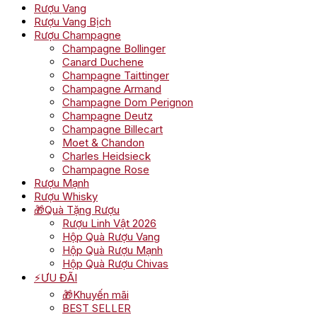
Rượu Vang
Rượu Vang Bịch
Rượu Champagne
Champagne Bollinger
Canard Duchene
Champagne Taittinger
Champagne Armand
Champagne Dom Perignon
Champagne Deutz
Champagne Billecart
Moet & Chandon
Charles Heidsieck
Champagne Rose
Rượu Mạnh
Rượu Whisky
🎁Quà Tặng Rượu
Rượu Linh Vật 2026
Hộp Quà Rượu Vang
Hộp Quà Rượu Mạnh
Hộp Quà Rượu Chivas
⚡ƯU ĐÃI
🎁Khuyến mãi
BEST SELLER