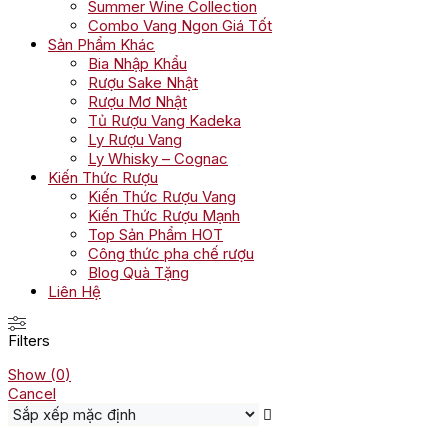
Summer Wine Collection
Combo Vang Ngon Giá Tốt
Sản Phẩm Khác
Bia Nhập Khẩu
Rượu Sake Nhật
Rượu Mơ Nhật
Tủ Rượu Vang Kadeka
Ly Rượu Vang
Ly Whisky – Cognac
Kiến Thức Rượu
Kiến Thức Rượu Vang
Kiến Thức Rượu Mạnh
Top Sản Phẩm HOT
Công thức pha chế rượu
Blog Quà Tặng
Liên Hệ
Filters
Show
(
0
)
Cancel