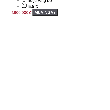
Rượu Vang Đỏ
15.5 %
MUA NGAY
1.800.000
₫