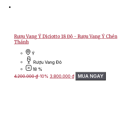
Rượu Vang Ý Diciotto 18 Độ - Rượu Vang Ý Chén
Thánh
Ý
Rượu Vang Đỏ
18 %
Giá
Giá
MUA NGAY
4.200.000
₫
-10%
3.800.000
₫
gốc
hiện
là:
tại
4.200.000 ₫.
là:
3.800.000 ₫.