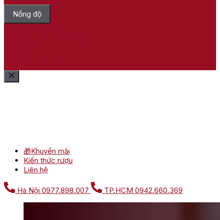
Nồng độ
Bỏ chọn tất cả
Lọc sản phẩm
Xóa bộ lọc
Show
(
11
)
Cancel
Lọc sản phẩm
Xóa bộ lọc
🎁Khuyến mãi
Kiến thức rượu
Liên hệ
Hà Nội
0977.898.007
TP.HCM
0942.660.369