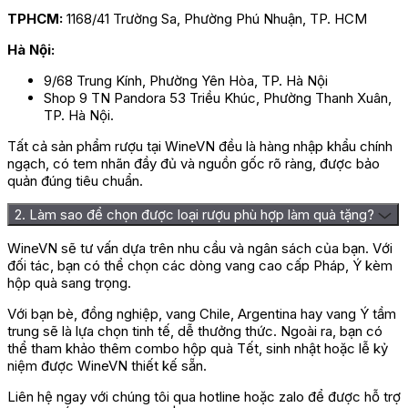
TPHCM:
1168/41 Trường Sa, Phường Phú Nhuận, TP. HCM
Hà Nội:
9/68 Trung Kính, Phường Yên Hòa, TP. Hà Nội
Shop 9 TN Pandora 53 Triều Khúc, Phường Thanh Xuân,
TP. Hà Nội.
Tất cả sản phẩm rượu tại WineVN đều là hàng nhập khẩu chính
ngạch, có tem nhãn đầy đủ và nguồn gốc rõ ràng, được bảo
quản đúng tiêu chuẩn.
2. Làm sao để chọn được loại rượu phù hợp làm quà tặng?
WineVN sẽ tư vấn dựa trên nhu cầu và ngân sách của bạn. Với
đối tác, bạn có thể chọn các dòng vang cao cấp Pháp, Ý kèm
hộp quà sang trọng.
Với bạn bè, đồng nghiệp, vang Chile, Argentina hay vang Ý tầm
trung sẽ là lựa chọn tinh tế, dễ thưởng thức. Ngoài ra, bạn có
thể tham khảo thêm combo hộp quà Tết, sinh nhật hoặc lễ kỷ
niệm được WineVN thiết kế sẵn.
Liên hệ ngay với chúng tôi qua hotline hoặc zalo để được hỗ trợ