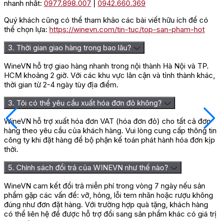
nhanh nhất:
0977.898.007
|
0942.660.369
Quý khách cũng có thể tham khảo các bài viết hữu ích để có
thể chọn lựa:
https://winevn.com/tin-tuc/top-san-pham-hot
3. Thời gian giao hàng trong bao lâu?
WineVN hỗ trợ giao hàng nhanh trong nội thành Hà Nội và TP.
HCM khoảng 2 giờ. Với các khu vực lân cận và tỉnh thành khác,
thời gian từ 2-4 ngày tùy địa điểm.
3. Tôi có thể yêu cầu xuất hóa đơn đỏ không?
WineVN hỗ trợ xuất hóa đơn VAT (hóa đơn đỏ) cho tất cả đơn
hàng theo yêu cầu của khách hàng. Vui lòng cung cấp thông tin
công ty khi đặt hàng để bộ phận kế toán phát hành hóa đơn kịp
thời.
5. Chính sách đổi trả của WINEVN như thế nào?
WineVN cam kết đổi trả miễn phí trong vòng 7 ngày nếu sản
phẩm gặp các vấn đề: vỡ, hỏng, lỗi tem nhãn hoặc rượu không
đúng như đơn đặt hàng. Với trường hợp quà tặng, khách hàng
có thể liên hệ để được hỗ trợ đổi sang sản phẩm khác có giá trị