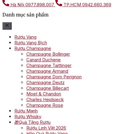
Hà Nội
0977.898.007
TP.HCM
0942.660.369
Danh mục sản phẩm
Rượu Vang
Rượu Vang Bịch
Rượu Champagne
Champagne Bollinger
Canard Duchene
Champagne Taittinger
Champagne Armand
Champagne Dom Perignon
Champagne Deutz
Champagne Billecart
Moet & Chandon
Charles Heidsieck
Champagne Rose
Rượu Mạnh
Rượu Whisky
🎁Quà Tặng Rượu
Rượu Linh Vật 2026
Hộp Quà Rượu Vang