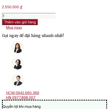
2.550.000
₫
Rượu
Vang
Thêm vào giỏ hàng
Ý
Mua ngay
Roma
Edizione
Gọi ngay để đặt hàng nhanh nhất!
Limitata
số
lượng
HCM 0942.660.369
HN 0977.898.007
Quyền lợi khi mua hàng