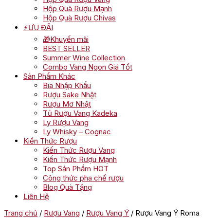
Hộp Quà Rượu Mạnh
Hộp Quà Rượu Chivas
⚡ƯU ĐÃI
🎁Khuyến mãi
BEST SELLER
Summer Wine Collection
Combo Vang Ngon Giá Tốt
Sản Phẩm Khác
Bia Nhập Khẩu
Rượu Sake Nhật
Rượu Mơ Nhật
Tủ Rượu Vang Kadeka
Ly Rượu Vang
Ly Whisky – Cognac
Kiến Thức Rượu
Kiến Thức Rượu Vang
Kiến Thức Rượu Mạnh
Top Sản Phẩm HOT
Công thức pha chế rượu
Blog Quà Tặng
Liên Hệ
Trang chủ
/
Rượu Vang
/
Rượu Vang Ý
/ Rượu Vang Ý Roma