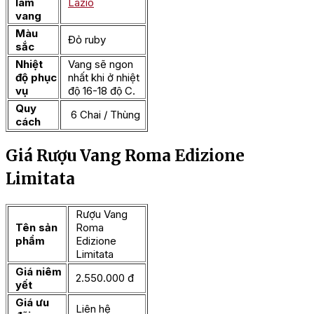
làm
Lazio
vang
Màu
Đỏ ruby
sắc
Nhiệt
Vang sẽ ngon
độ phục
nhất khi ở nhiệt
vụ
độ 16-18 độ C.
Quy
6 Chai / Thùng
cách
Giá Rượu Vang Roma Edizione
Limitata
Rượu Vang
Tên sản
Roma
phẩm
Edizione
Limitata
Giá niêm
2.550.000 đ
yết
Giá ưu
Liên hệ