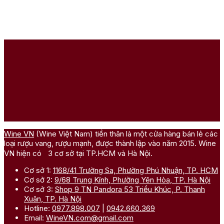
Wine VN
(Wine Việt Nam) tiền thân là một cửa hàng bán lẻ các
loại rượu vang, rượu mạnh, được thành lập vào năm 2015. Wine
VN hiện có 3 cơ sở tại TP.HCM và Hà Nội.
Cơ sở 1:
1168/41 Trường Sa, Phường Phú Nhuận, TP. HCM
Cơ sở 2:
9/68 Trung Kính, Phường Yên Hòa, TP. Hà Nội
Cơ sở 3:
Shop 9 TN Pandora 53 Triều Khúc, P. Thanh
Xuân, TP. Hà Nội
Hotline:
0977.898.007
|
0942.660.369
Email:
WineVN.com@gmail.com