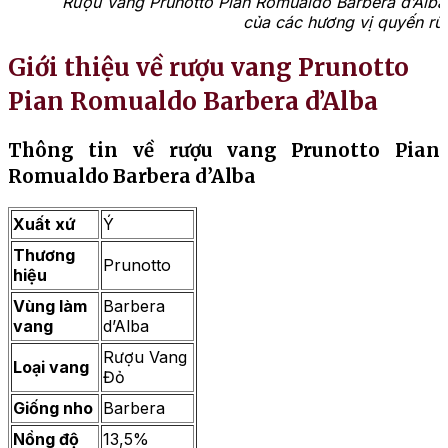
Rượu Vang Prunotto Pian Romualdo Barbera d’Alba 
của các hương vị quyến rũ
Giới thiệu về rượu vang Prunotto
Pian Romualdo Barbera d’Alba
Thông tin về rượu vang Prunotto Pian
Romualdo Barbera d’Alba
Xuất xứ
Ý
Thương
Prunotto
hiệu
Vùng làm
Barbera
vang
d’Alba
Rượu Vang
Loại vang
Đỏ
Giống nho
Barbera
Nồng độ
13,5%