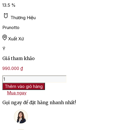
13.5 %
Thương Hiệu
Prunotto
Xuất Xứ
Ý
Giá tham khảo
990.000
₫
Rượu
Vang
Thêm vào giỏ hàng
Ý
Mua ngay
Prunotto
Pian
Gọi ngay để đặt hàng nhanh nhất!
Romualdo
Barbera
d'Alba
số
lượng