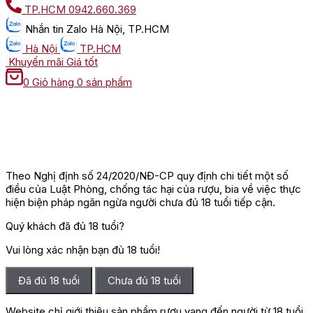
TP.HCM
0942.660.369
Nhắn tin
Zalo Hà Nội, TP.HCM
Hà Nội
TP.HCM
Khuyến mãi
Giá tốt
0
Giỏ hàng
0 sản phẩm
Theo Nghị định số 24/2020/NĐ-CP quy định chi tiết một số
điều của Luật Phòng, chống tác hại của rượu, bia về việc thực
hiện biện pháp ngăn ngừa người chưa đủ 18 tuổi tiếp cận.
Quý khách đã đủ 18 tuổi?
Vui lòng xác nhận bạn đủ 18 tuổi!
Đã đủ 18 tuổi
Chưa đủ 18 tuổi
Website chỉ giới thiệu sản phẩm rượu vang đến người từ 18 tuổi