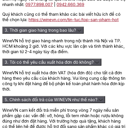
Romualdo Barbera d’Alba
nhanh nhất:
0977.898.007
|
0942.660.369
Quý khách cũng có thể tham khảo các bài viết hữu ích để có
Chai vang Prunotto Pian Romualdo Barbera d’Alba đang
thể chọn lựa:
https://winevn.com/tin-tuc/top-san-pham-hot
có mức giá trung bình chỉ
990.000VNĐ
. Đây là giá bạn
ổn định phù hợp với điều kiện tài chính của nhiều đối
3. Thời gian giao hàng trong bao lâu?
tượng khách hàng. Chai
rượu vang Ý
này rất phù hợp
với người Việt bởi hương vị thanh nhã cùng giá thành
WineVN hỗ trợ giao hàng nhanh trong nội thành Hà Nội và TP.
hợp lý.
HCM khoảng 2 giờ. Với các khu vực lân cận và tỉnh thành khác,
thời gian từ 2-4 ngày tùy địa điểm.
Hương vị đặc trưng của rượu vang
3. Tôi có thể yêu cầu xuất hóa đơn đỏ không?
Prunotto Pian Romualdo Barbera
WineVN hỗ trợ xuất hóa đơn VAT (hóa đơn đỏ) cho tất cả đơn
d’Alba
hàng theo yêu cầu của khách hàng. Vui lòng cung cấp thông tin
công ty khi đặt hàng để bộ phận kế toán phát hành hóa đơn kịp
Mang hàm lượng trái cây dồi dào với nguyên liệu chính
thời.
là những trái nho Barbera, rượu sở hữu cấu trúc hương
5. Chính sách đổi trả của WINEVN như thế nào?
vị ngọt ngào đầy tươi mới, thấm đẫm vị chín của trái cây
và hàm lượng dinh dưỡng cao, có ích cho sức khỏe. Bên
WineVN cam kết đổi trả miễn phí trong vòng 7 ngày nếu sản
cạnh quá trình lên men ở nhiệt độ tiêu chuẩn, nước nho
phẩm gặp các vấn đề: vỡ, hỏng, lỗi tem nhãn hoặc rượu không
còn được đem đi ngâm ủ trưởng thành trong thùng gỗ
đúng như đơn đặt hàng. Với trường hợp quà tặng, khách hàng
Sồi mới nhập khẩu Pháp.
có thể liên hệ để được hỗ trợ đổi sang sản phẩm khác có giá trị