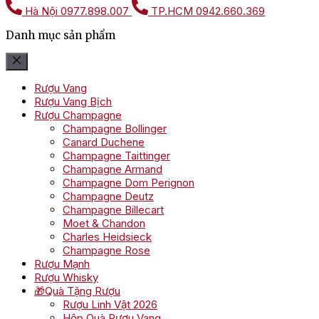
Hà Nội
0977.898.007
TP.HCM
0942.660.369
Danh mục sản phẩm
Rượu Vang
Rượu Vang Bịch
Rượu Champagne
Champagne Bollinger
Canard Duchene
Champagne Taittinger
Champagne Armand
Champagne Dom Perignon
Champagne Deutz
Champagne Billecart
Moet & Chandon
Charles Heidsieck
Champagne Rose
Rượu Mạnh
Rượu Whisky
🎁Quà Tặng Rượu
Rượu Linh Vật 2026
Hộp Quà Rượu Vang