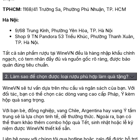
TPHCM:
1168/41 Trường Sa, Phường Phú Nhuận, TP. HCM
Chai vang đậm chấ
Hà Nội:
Phương pháp sản xuất của Rượu Vang
9/68 Trung Kính, Phường Yên Hòa, TP. Hà Nội
Prunotto Pian Romualdo Barbera d’Alba
Shop 9 TN Pandora 53 Triều Khúc, Phường Thanh Xuân,
TP. Hà Nội.
Rượu vang Prunotto Pian Romualdo Barbera d’Alba
Tất cả sản phẩm rượu tại WineVN đều là hàng nhập khẩu chính
được sản xuất tại vùng làm vang nổi tiếng
Barbera
ngạch, có tem nhãn đầy đủ và nguồn gốc rõ ràng, được bảo
d’Alba
. Nho Barbera được nhà làm
vang Prunotto
thu
quản đúng tiêu chuẩn.
hoạch thủ công vào đầu tháng 9 để đảm bảo chất
lượng, hương vị tuyệt hảo cho chai
rượu vang đỏ
.
2. Làm sao để chọn được loại rượu phù hợp làm quà tặng?
Sau khi nho được thu hái sẽ chuyển về nhà máy nhanh
WineVN sẽ tư vấn dựa trên nhu cầu và ngân sách của bạn. Với
chóng để sơ chế và nghiền nát. Tiếp đó, quá trình ngâm
đối tác, bạn có thể chọn các dòng vang cao cấp Pháp, Ý kèm
ủ sẽ diễn ra trong vòng 7 – 8 ngày trong điều kiện nhiệt
hộp quà sang trọng.
độ được kiểm soát nghiêm ngặt không quá 29 độ C.
Cuối cùng rượu được ngâm trong thùng gỗ sồi rồi đem
Với bạn bè, đồng nghiệp, vang Chile, Argentina hay vang Ý tầm
trung sẽ là lựa chọn tinh tế, dễ thưởng thức. Ngoài ra, bạn có
đi đóng chai, chuẩn bị phân phối.
thể tham khảo thêm combo hộp quà Tết, sinh nhật hoặc lễ kỷ
niệm được WineVN thiết kế sẵn.
Giá rượu vang Prunotto Pian
Liên hệ ngay với chúng tôi qua hotline hoặc zalo để được hỗ trợ