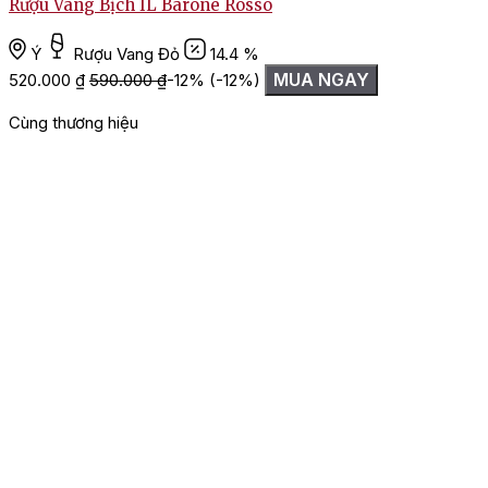
Rượu Vang Bịch IL Barone Rosso
Ý
Rượu Vang Đỏ
14.4 %
MUA NGAY
520.000
₫
590.000
₫
-12%
(-12%)
Cùng thương hiệu