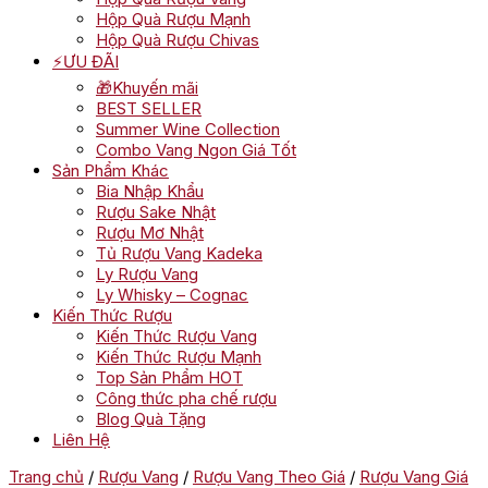
Hộp Quà Rượu Mạnh
Hộp Quà Rượu Chivas
⚡ƯU ĐÃI
🎁Khuyến mãi
BEST SELLER
Summer Wine Collection
Combo Vang Ngon Giá Tốt
Sản Phẩm Khác
Bia Nhập Khẩu
Rượu Sake Nhật
Rượu Mơ Nhật
Tủ Rượu Vang Kadeka
Ly Rượu Vang
Ly Whisky – Cognac
Kiến Thức Rượu
Kiến Thức Rượu Vang
Kiến Thức Rượu Mạnh
Top Sản Phẩm HOT
Công thức pha chế rượu
Blog Quà Tặng
Liên Hệ
Trang chủ
/
Rượu Vang
/
Rượu Vang Theo Giá
/
Rượu Vang Giá