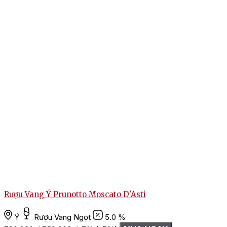
Rượu Vang Ý Prunotto Moscato D'Asti
R
Ý
Rượu Vang Ngọt
5.0 %