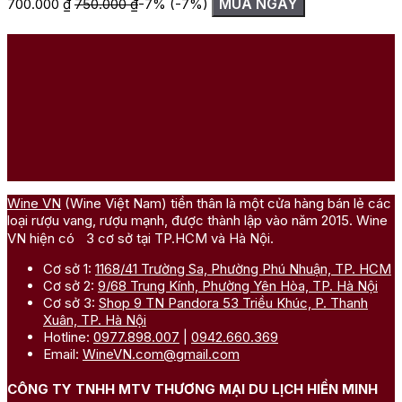
MUA NGAY
700.000
₫
750.000
₫
-7%
(-7%)
1
Wine VN
(Wine Việt Nam) tiền thân là một cửa hàng bán lẻ các
loại rượu vang, rượu mạnh, được thành lập vào năm 2015. Wine
VN hiện có 3 cơ sở tại TP.HCM và Hà Nội.
Cơ sở 1:
1168/41 Trường Sa, Phường Phú Nhuận, TP. HCM
Cơ sở 2:
9/68 Trung Kính, Phường Yên Hòa, TP. Hà Nội
Cơ sở 3:
Shop 9 TN Pandora 53 Triều Khúc, P. Thanh
Xuân, TP. Hà Nội
Hotline:
0977.898.007
|
0942.660.369
Email:
WineVN.com@gmail.com
CÔNG TY TNHH MTV THƯƠNG MẠI DU LỊCH HIỀN MINH