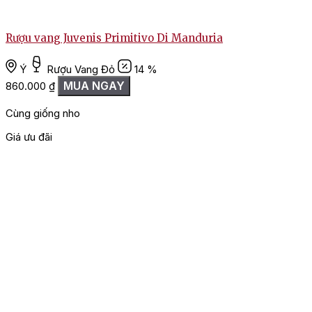
nhỏ Barbera đem lại cho bạn một lựa chọn tuyệt vời
cho những bữa tiệc sang trọng. Ngoài ra, với thiết kế
chai đẹp, theo phong cách cổ điển, chai vang còn là
Rượu vang Juvenis Primitivo Di Manduria
món quà đầy ý nghĩa cho đối tác, bạn bè.
Ý
Rượu Vang Đỏ
14 %
MUA NGAY
860.000
₫
Cùng giống nho
Giá ưu đãi