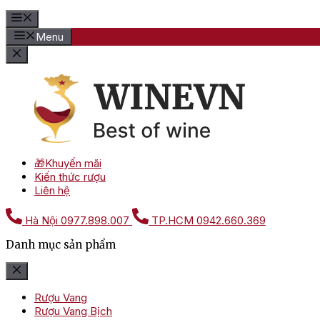
Menu
🎁Khuyến mãi
Kiến thức rượu
Liên hệ
Hà Nội
0977.898.007
TP.HCM
0942.660.369
Danh mục sản phẩm
Rượu Vang
Rượu Vang Bịch