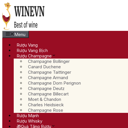
Chuyển
đến
nội
dung
Menu
Rượu Vang
Rượu Vang Bịch
Rượu Champagne
Champagne Bollinger
Canard Duchene
Champagne Taittinger
Champagne Armand
Champagne Dom Perignon
Champagne Deutz
Champagne Billecart
Moet & Chandon
Charles Heidsieck
Champagne Rose
Rượu Mạnh
Rượu Whisky
🎁Quà Tặng Rượu