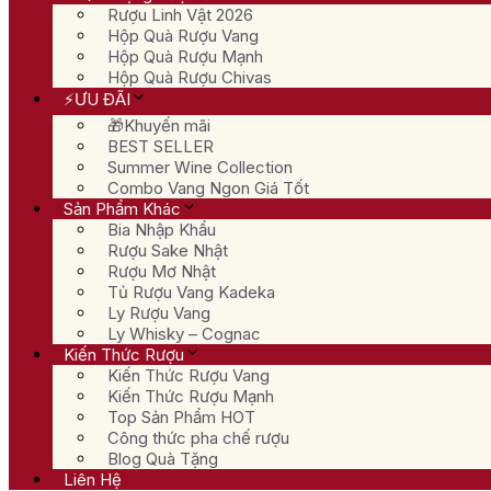
Rượu Linh Vật 2026
Hộp Quà Rượu Vang
Hộp Quà Rượu Mạnh
Hộp Quà Rượu Chivas
⚡ƯU ĐÃI
🎁Khuyến mãi
BEST SELLER
Summer Wine Collection
Combo Vang Ngon Giá Tốt
Sản Phẩm Khác
Bia Nhập Khẩu
Rượu Sake Nhật
Rượu Mơ Nhật
Tủ Rượu Vang Kadeka
Ly Rượu Vang
Ly Whisky – Cognac
Kiến Thức Rượu
Kiến Thức Rượu Vang
Kiến Thức Rượu Mạnh
Top Sản Phẩm HOT
Công thức pha chế rượu
Blog Quà Tặng
Liên Hệ