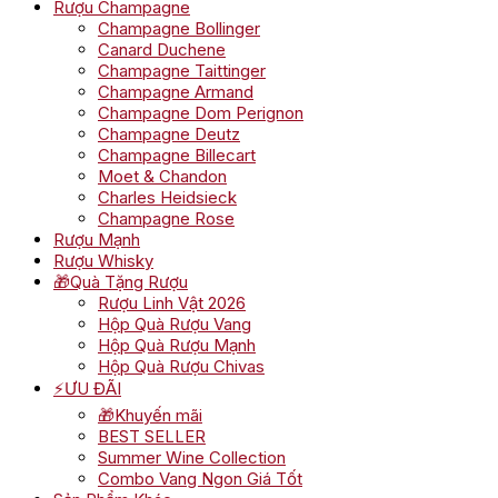
Rượu Champagne
Champagne Bollinger
Canard Duchene
Champagne Taittinger
Champagne Armand
Champagne Dom Perignon
Champagne Deutz
Champagne Billecart
Moet & Chandon
Charles Heidsieck
Champagne Rose
Rượu Mạnh
Rượu Whisky
🎁Quà Tặng Rượu
Rượu Linh Vật 2026
Hộp Quà Rượu Vang
Hộp Quà Rượu Mạnh
Hộp Quà Rượu Chivas
⚡ƯU ĐÃI
🎁Khuyến mãi
BEST SELLER
Summer Wine Collection
Combo Vang Ngon Giá Tốt