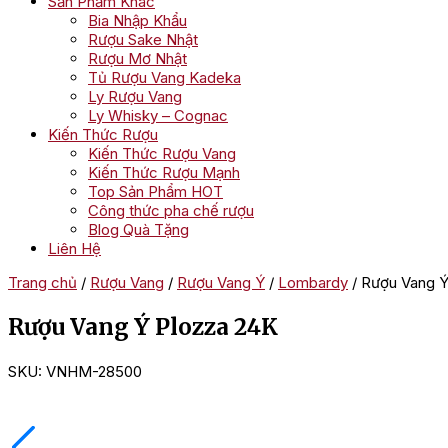
Sản Phẩm Khác
Bia Nhập Khẩu
Rượu Sake Nhật
Rượu Mơ Nhật
Tủ Rượu Vang Kadeka
Ly Rượu Vang
Ly Whisky – Cognac
Kiến Thức Rượu
Kiến Thức Rượu Vang
Kiến Thức Rượu Mạnh
Top Sản Phẩm HOT
Công thức pha chế rượu
Blog Quà Tặng
Liên Hệ
Trang chủ
/
Rượu Vang
/
Rượu Vang Ý
/
Lombardy
/ Rượu Vang Ý
Rượu Vang Ý Plozza 24K
SKU:
VNHM-28500