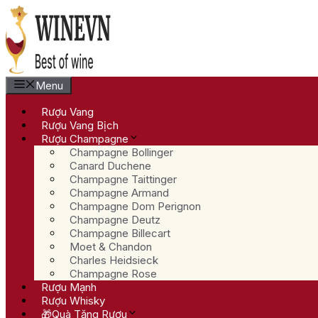
Chuyển
đến
nội
dung
Menu
Rượu Vang
Rượu Vang Bịch
Rượu Champagne
Champagne Bollinger
Canard Duchene
Champagne Taittinger
Champagne Armand
Champagne Dom Perignon
Champagne Deutz
Champagne Billecart
Moet & Chandon
Charles Heidsieck
Champagne Rose
Rượu Mạnh
Rượu Whisky
🎁Quà Tặng Rượu