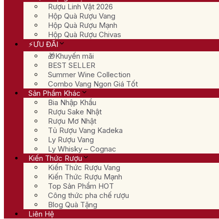
Rượu Linh Vật 2026
Hộp Quà Rượu Vang
Hộp Quà Rượu Mạnh
Hộp Quà Rượu Chivas
⚡ƯU ĐÃI
🎁Khuyến mãi
BEST SELLER
Summer Wine Collection
Combo Vang Ngon Giá Tốt
Sản Phẩm Khác
Bia Nhập Khẩu
Rượu Sake Nhật
Rượu Mơ Nhật
Tủ Rượu Vang Kadeka
Ly Rượu Vang
Ly Whisky – Cognac
Kiến Thức Rượu
Kiến Thức Rượu Vang
Kiến Thức Rượu Mạnh
Top Sản Phẩm HOT
Công thức pha chế rượu
Blog Quà Tặng
Liên Hệ