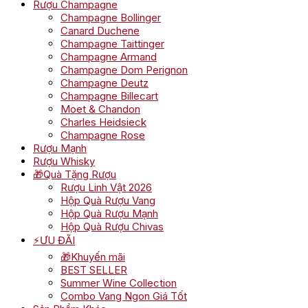
Rượu Champagne
Champagne Bollinger
Canard Duchene
Champagne Taittinger
Champagne Armand
Champagne Dom Perignon
Champagne Deutz
Champagne Billecart
Moet & Chandon
Charles Heidsieck
Champagne Rose
Rượu Mạnh
Rượu Whisky
🎁Quà Tặng Rượu
Rượu Linh Vật 2026
Hộp Quà Rượu Vang
Hộp Quà Rượu Mạnh
Hộp Quà Rượu Chivas
⚡ƯU ĐÃI
🎁Khuyến mãi
BEST SELLER
Summer Wine Collection
Combo Vang Ngon Giá Tốt