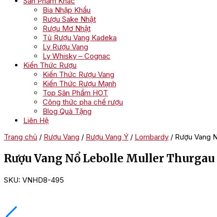
Sản Phẩm Khác
Bia Nhập Khẩu
Rượu Sake Nhật
Rượu Mơ Nhật
Tủ Rượu Vang Kadeka
Ly Rượu Vang
Ly Whisky – Cognac
Kiến Thức Rượu
Kiến Thức Rượu Vang
Kiến Thức Rượu Mạnh
Top Sản Phẩm HOT
Công thức pha chế rượu
Blog Quà Tặng
Liên Hệ
Trang chủ
/
Rượu Vang
/
Rượu Vang Ý
/
Lombardy
/ Rượu Vang N
Rượu Vang Nổ Lebolle Muller Thurgau
SKU:
VNHD8-495