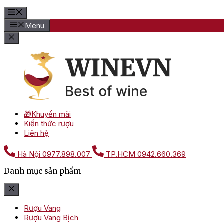
Menu
🎁Khuyến mãi
Kiến thức rượu
Liên hệ
Hà Nội
0977.898.007
TP.HCM
0942.660.369
Danh mục sản phẩm
Rượu Vang
Rượu Vang Bịch