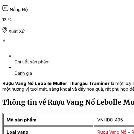
Nồng Độ
12 %
Xuất Xứ
Ý
Chi tiết sản phẩm
Đánh giá
Rượu Vang Nổ Lebolle Muller Thurgau Traminer
là một loại
một hương vị tươi mát, sảng khoái và đầy hoa quả, rất phù hợp đ
Thông tin về Rượu Vang Nổ Lebolle M
Mã sản phẩm
VNHD8-495
Loại vang
Rượu Vang Nổ
–
R