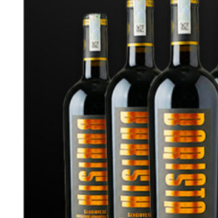
Tên rượu vang
Giá tham khảo
Rượu Vang Piccini Collezione
390.000 đ
Oro Chianti Superiore
Rượu Vang Piccini Goccia
550.000 đ
Rosa Rose
Rượu Vang Piccini Prosecco
550.000 đ
Doc Extra Dry
Rượu Vang Piccini Collezione
390.000 đ
Oro Toscana Rosso
Rượu Vang Piccini Collezione
390.000 đ
Oro Chianti Riserva
Rượu Vang Piccini Collezione
390.000 đ
Oro Orvieto Classico
Rượu Vang Piccini Collezione
390.000 đ
Oro Toscana Rosato
=> Liên hệ ngay với
Wine VN
để đặt hàng nhanh nhất!