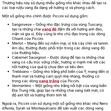
Thương hiệu này sử dụng nhiều giống nho khác nhau để tạo ra
các loại rượu vang đa dạng về hương vị và phong cách.
Một số giống nho chính được Piccini sử dụng gồm:
Sangiovese – Giống nho đặc trưng của vùng Tuscany,
tạo ra những chai
vang đỏ
đậm đà với hương anh đào,
mận và gia vị. Đây cũng là nho chủ đạo trong các dòng
Chianti của Piccini.
Merlot – Mang đến sự mềm mại, vị trái cây chín và tannin
êm dịu, thường được phối trộn trong các dòng vang đỏ
của thương hiệu.
Cabernet Sauvignon – Được dùng để tạo ra những chai
vang có cấu trúc vững chắc, hương vị mạnh mẽ với các
nốt hương của quả lý chua đen và tiêu đen.
Trebbiano – Giống nho trắng phổ biến của Ý, mang đến vị
thanh mát và hương cam quýt nhẹ nhàng, thường có
trong các dòng
vang trắng
của Piccini.
Vermentino – Một giống nho trắng nổi bật của vùng biển
Địa Trung Hải, giúp tạo ra những chai vang tươi mát, có
độ axit tốt và hương thơm tinh tế.
Ngoài ra, Piccini còn sử dụng một số giống nho khác như Nero
d’Avola, Syrah và Montepulciano để sản xuất các dòng vang