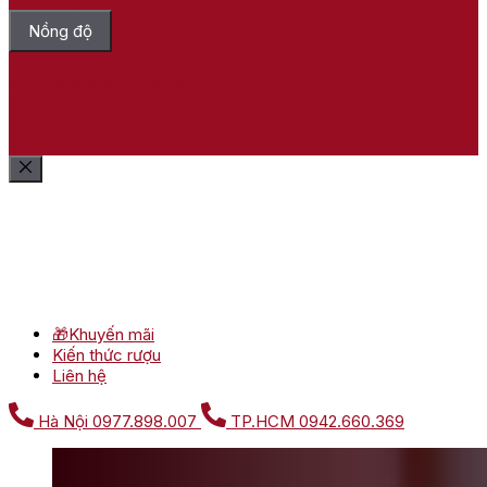
Nồng độ
Bỏ chọn tất cả
Lọc sản phẩm
Xóa bộ lọc
Show
(
7
)
Cancel
Lọc sản phẩm
Xóa bộ lọc
🎁Khuyến mãi
Kiến thức rượu
Liên hệ
Hà Nội
0977.898.007
TP.HCM
0942.660.369