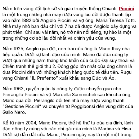
Nằm trên vùng đất lịch sử và giàu truyền thống Chianti,
Piccini
là một trong những nhà máy rượu vang lâu đời được thành lập
vào năm 1882 bởi Angiolo Piccini và vợ ông, Maria Teresa Totti.
Nhà máy nhỏ ban đầu chỉ với 7 ha đã được Angiolo xây dựng và
phát triển. Chỉ sau vài năm, nó trở nên nổi tiếng, tự hào là một
trong những cơ sở lâu đời nhất và chính yếu của vùng.
Năm 1925, Angilo qua đời, con trai của ông là Mario thay cha
tiếp quản. Dưới sự lãnh đạo của mình, Mario đã đưa công ty
vượt qua những năm tháng khó khăn của cuộc Đại suy thoái và
Chiến tranh thế giới thứ 2. Đóng góp lớn nhất của ông chính là
đưa Piccini đến với những khách hàng quốc tế đầu tiên. Rượu
vang Chianti “IL Preferito” xuất khẩu sang Đức và Áo.
Năm 1963, quyền quản lý công ty được chuyển giao cho
Pierangilo Piccini và vợ Marcella Sammicheli sau khi cha ông,
Mario qua đời. Pierangilo đổi tên nhà máy rượu vang thành
“Gestione Piccini” và chuyển từ Poggibonsi đến vùng đất của
Gallo Nero.
Kể từ năm 2004, Mario Piccini, thế hệ thứ tư của gia đình, lãnh
đạo công ty cùng với các chị gái của mình là Martina và Elisa.
Dưới sự dẫn dắt của Mario, Piccini ngày nay là một một trong