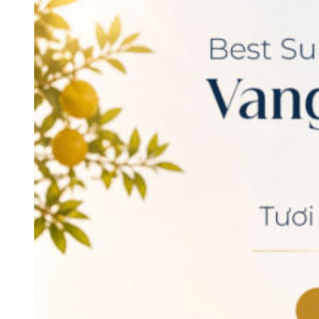
=> Tìm hiểu thêm
giá rượu vang
khác:
Giá rượu vang Ý
nhập khẩu
Giá rượu vang Chile cao cấp
Giá rượu vang Pháp
chính hãng
Giá rượu vang Úc nhập khẩu
Giá rượu vang Mỹ
mới nhất
Giá rượu vang Argentina
Giá vang New Zealand
Giá rượu vang Nam Phi
Giá rượu vang Tây Ban Nha nhập khẩu