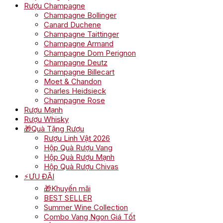
Rượu Champagne
Champagne Bollinger
Canard Duchene
Champagne Taittinger
Champagne Armand
Champagne Dom Perignon
Champagne Deutz
Champagne Billecart
Moet & Chandon
Charles Heidsieck
Champagne Rose
Rượu Mạnh
Rượu Whisky
🎁Quà Tặng Rượu
Rượu Linh Vật 2026
Hộp Quà Rượu Vang
Hộp Quà Rượu Mạnh
Hộp Quà Rượu Chivas
⚡ƯU ĐÃI
🎁Khuyến mãi
BEST SELLER
Summer Wine Collection
Combo Vang Ngon Giá Tốt