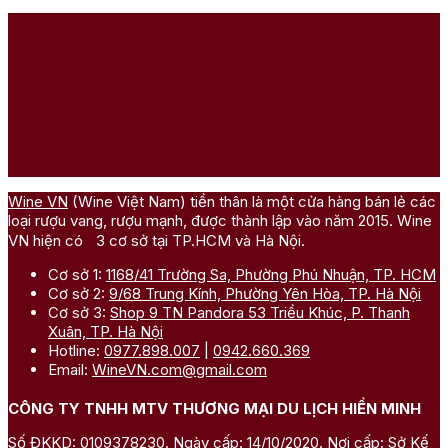
Wine VN
(Wine Việt Nam) tiền thân là một cửa hàng bán lẻ các
loại rượu vang, rượu mạnh, được thành lập vào năm 2015. Wine
VN hiện có 3 cơ sở tại TP.HCM và Hà Nội.
Cơ sở 1:
1168/41 Trường Sa, Phường Phú Nhuận, TP. HCM
Cơ sở 2:
9/68 Trung Kính, Phường Yên Hòa, TP. Hà Nội
Cơ sở 3:
Shop 9 TN Pandora 53 Triều Khúc, P. Thanh
Xuân, TP. Hà Nội
Hotline:
0977.898.007
|
0942.660.369
Email:
WineVN.com@gmail.com
CÔNG TY TNHH MTV THƯƠNG MẠI DU LỊCH HIỀN MINH
Số ĐKKD: 0109378230. Ngày cấp: 14/10/2020. Nơi cấp: Sở Kế