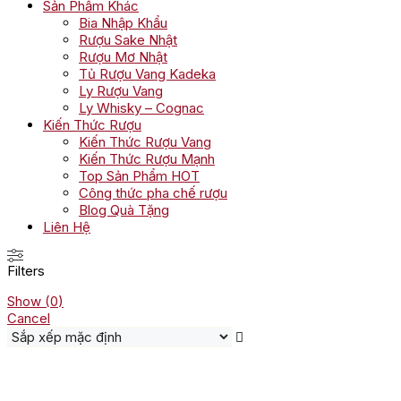
Sản Phẩm Khác
Bia Nhập Khẩu
Rượu Sake Nhật
Rượu Mơ Nhật
Tủ Rượu Vang Kadeka
Ly Rượu Vang
Ly Whisky – Cognac
Kiến Thức Rượu
Kiến Thức Rượu Vang
Kiến Thức Rượu Mạnh
Top Sản Phẩm HOT
Công thức pha chế rượu
Blog Quà Tặng
Liên Hệ
Filters
Show
(
0
)
Cancel