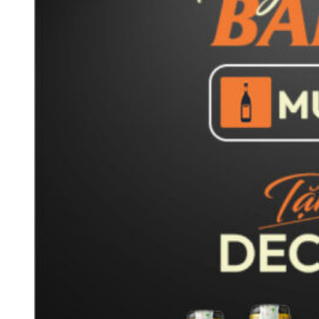
Một số mẫu đóng gói c
=> Tham khảo thêm:
Rượu
vang hồng
thanh ngọt
Rượu
vang ngọt
cao cấp
Rượu vang sủi
nhập khẩu
Rượu vang Moscato
giá tốt
Rượu vang 18 độ
mạnh mẽ
Bảng giá rượu Vang Piccini