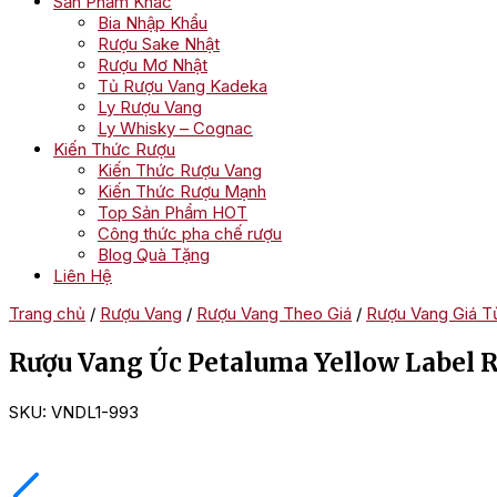
Sản Phẩm Khác
Bia Nhập Khẩu
Rượu Sake Nhật
Rượu Mơ Nhật
Tủ Rượu Vang Kadeka
Ly Rượu Vang
Ly Whisky – Cognac
Kiến Thức Rượu
Kiến Thức Rượu Vang
Kiến Thức Rượu Mạnh
Top Sản Phẩm HOT
Công thức pha chế rượu
Blog Quà Tặng
Liên Hệ
Trang chủ
/
Rượu Vang
/
Rượu Vang Theo Giá
/
Rượu Vang Giá Từ
Rượu Vang Úc Petaluma Yellow Label R
SKU:
VNDL1-993