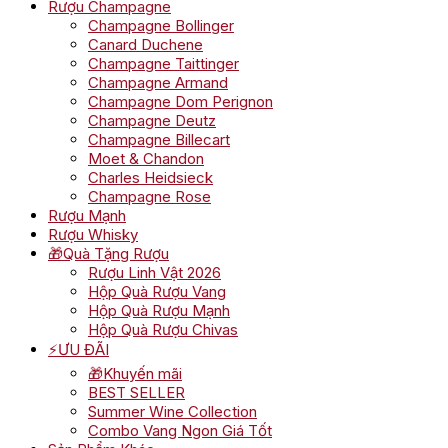
Rượu Champagne
Champagne Bollinger
Canard Duchene
Champagne Taittinger
Champagne Armand
Champagne Dom Perignon
Champagne Deutz
Champagne Billecart
Moet & Chandon
Charles Heidsieck
Champagne Rose
Rượu Mạnh
Rượu Whisky
🎁Quà Tặng Rượu
Rượu Linh Vật 2026
Hộp Quà Rượu Vang
Hộp Quà Rượu Mạnh
Hộp Quà Rượu Chivas
⚡ƯU ĐÃI
🎁Khuyến mãi
BEST SELLER
Summer Wine Collection
Combo Vang Ngon Giá Tốt