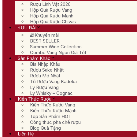
Rượu Linh Vật 2026
Hộp Quà Rượu Vang
Hộp Quà Rượu Mạnh
Hộp Quà Rượu Chivas
⚡ƯU ĐÃI
🎁Khuyến mãi
BEST SELLER
Summer Wine Collection
Combo Vang Ngon Giá Tốt
Sản Phẩm Khác
Bia Nhập Khẩu
Rượu Sake Nhật
Rượu Mơ Nhật
Tủ Rượu Vang Kadeka
Ly Rượu Vang
Ly Whisky – Cognac
Kiến Thức Rượu
Kiến Thức Rượu Vang
Kiến Thức Rượu Mạnh
Top Sản Phẩm HOT
Công thức pha chế rượu
Blog Quà Tặng
Liên Hệ