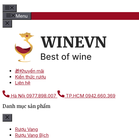
Menu
🎁Khuyến mãi
Kiến thức rượu
Liên hệ
Hà Nội
0977.898.007
TP.HCM
0942.660.369
Danh mục sản phẩm
Rượu Vang
Rượu Vang Bịch