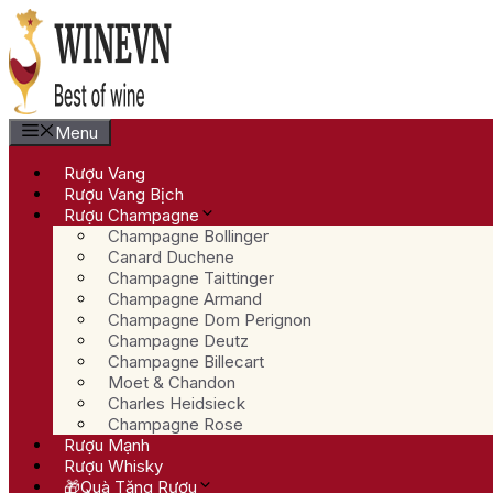
Chuyển
đến
nội
dung
Menu
Rượu Vang
Rượu Vang Bịch
Rượu Champagne
Champagne Bollinger
Canard Duchene
Champagne Taittinger
Champagne Armand
Champagne Dom Perignon
Champagne Deutz
Champagne Billecart
Moet & Chandon
Charles Heidsieck
Champagne Rose
Rượu Mạnh
Rượu Whisky
🎁Quà Tặng Rượu