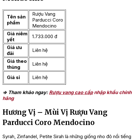
Rượu Vang
Tên sản
Parducci Coro
phẩm
Mendocino
Giá niêm
1.733.000 đ
yết
Giá ưu
Liên hệ
đãi
Giá theo
Liên hệ
thùng
Giá sỉ
Liên hệ
=> Tham khảo ngay:
Rượu vang cao cấp
nhập khẩu chính
hãng
Hương Vị – Mùi Vị Rượu Vang
Parducci Coro Mendocino
Syrah, Zinfandel, Petite Sirah là những giống nho đỏ nổi tiếng