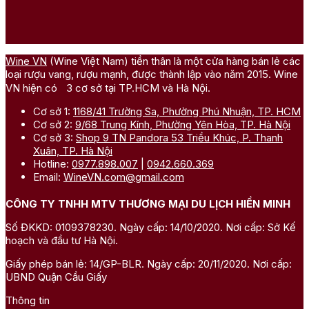
Wine VN
(Wine Việt Nam) tiền thân là một cửa hàng bán lẻ các
loại rượu vang, rượu mạnh, được thành lập vào năm 2015. Wine
VN hiện có 3 cơ sở tại TP.HCM và Hà Nội.
Cơ sở 1:
1168/41 Trường Sa, Phường Phú Nhuận, TP. HCM
Cơ sở 2:
9/68 Trung Kính, Phường Yên Hòa, TP. Hà Nội
Cơ sở 3:
Shop 9 TN Pandora 53 Triều Khúc, P. Thanh
Xuân, TP. Hà Nội
Hotline:
0977.898.007
|
0942.660.369
Email:
WineVN.com@gmail.com
CÔNG TY TNHH MTV THƯƠNG MẠI DU LỊCH HIỀN MINH
Số ĐKKD: 0109378230. Ngày cấp: 14/10/2020. Nơi cấp: Sở Kế
hoạch và đầu tư Hà Nội.
Giấy phép bán lẻ: 14/GP-BLR. Ngày cấp: 20/11/2020. Nơi cấp:
UBND Quận Cầu Giấy
Thông tin