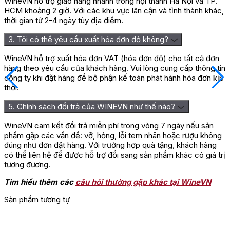
WineVN hỗ trợ giao hàng nhanh trong nội thành Hà Nội và TP.
HCM khoảng 2 giờ. Với các khu vực lân cận và tỉnh thành khác,
thời gian từ 2-4 ngày tùy địa điểm.
3. Tôi có thể yêu cầu xuất hóa đơn đỏ không?
WineVN hỗ trợ xuất hóa đơn VAT (hóa đơn đỏ) cho tất cả đơn
hàng theo yêu cầu của khách hàng. Vui lòng cung cấp thông tin
công ty khi đặt hàng để bộ phận kế toán phát hành hóa đơn kịp
thời.
5. Chính sách đổi trả của WINEVN như thế nào?
WineVN cam kết đổi trả miễn phí trong vòng 7 ngày nếu sản
phẩm gặp các vấn đề: vỡ, hỏng, lỗi tem nhãn hoặc rượu không
đúng như đơn đặt hàng. Với trường hợp quà tặng, khách hàng
có thể liên hệ để được hỗ trợ đổi sang sản phẩm khác có giá trị
tương đương.
Tìm hiểu thêm các
câu hỏi thường gặp khác tại WineVN
Sản phẩm tương tự