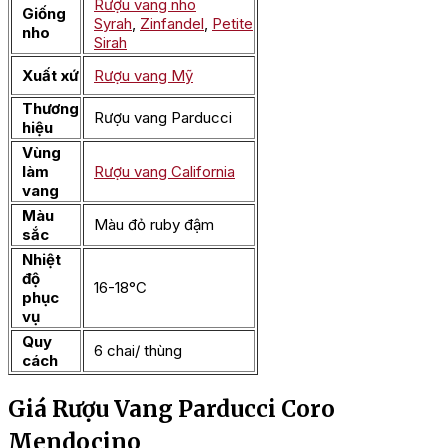
Rượu vang nho
Giống
Syrah
,
Zinfandel
,
Petite
nho
Sirah
Xuất xứ
Rượu vang Mỹ
Thương
Rượu vang Parducci
hiệu
Vùng
làm
Rượu vang California
vang
Màu
Màu đỏ ruby đậm
sắc
Nhiệt
độ
16-18°C
phục
vụ
Quy
6 chai/ thùng
cách
Giá Rượu Vang Parducci Coro
Mendocino