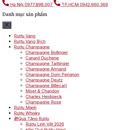
Hà Nội
0977.898.007
TP.HCM
0942.660.369
Danh mục sản phẩm
Rượu Vang
Rượu Vang Bịch
Rượu Champagne
Champagne Bollinger
Canard Duchene
Champagne Taittinger
Champagne Armand
Champagne Dom Perignon
Champagne Deutz
Champagne Billecart
Moet & Chandon
Charles Heidsieck
Champagne Rose
Rượu Mạnh
Rượu Whisky
🎁Quà Tặng Rượu
Rượu Linh Vật 2026
Hộp Quà Rượu Vang