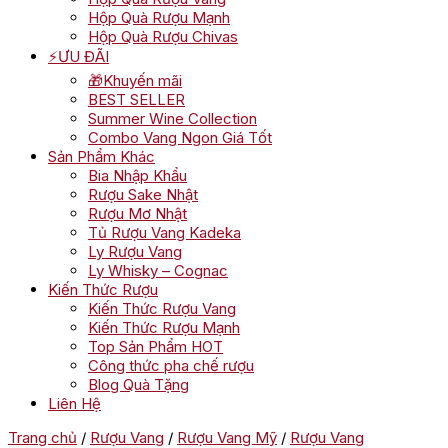
Hộp Quà Rượu Mạnh
Hộp Quà Rượu Chivas
⚡ƯU ĐÃI
🎁Khuyến mãi
BEST SELLER
Summer Wine Collection
Combo Vang Ngon Giá Tốt
Sản Phẩm Khác
Bia Nhập Khẩu
Rượu Sake Nhật
Rượu Mơ Nhật
Tủ Rượu Vang Kadeka
Ly Rượu Vang
Ly Whisky – Cognac
Kiến Thức Rượu
Kiến Thức Rượu Vang
Kiến Thức Rượu Mạnh
Top Sản Phẩm HOT
Công thức pha chế rượu
Blog Quà Tặng
Liên Hệ
Trang chủ
/
Rượu Vang
/
Rượu Vang Mỹ
/
Rượu Vang