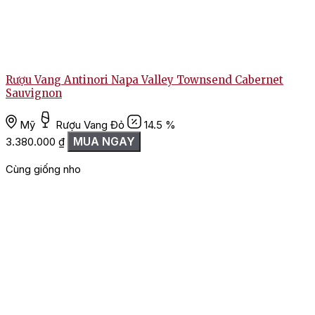
Rượu Vang Antinori Napa Valley Townsend Cabernet
Sauvignon
Mỹ
Rượu Vang Đỏ
14.5 %
2
MUA NGAY
3.380.000
₫
Cùng giống nho