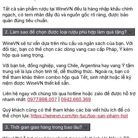
Tất cả sản phẩm rượu tại WineVN đều là hàng nhập khẩu chính
ngạch, có tem nhãn đầy đủ và nguồn gốc rõ ràng, được bảo
quản đúng tiêu chuẩn.
2. Làm sao để chọn được loại rượu phù hợp làm quà tặng?
WineVN sẽ tư vấn dựa trên nhu cầu và ngân sách của bạn. Với
đối tác, bạn có thể chọn các dòng vang cao cấp Pháp, Ý kèm
hộp quà sang trọng.
Với bạn bè, đồng nghiệp, vang Chile, Argentina hay vang Ý tầm
trung sẽ là lựa chọn tinh tế, dễ thưởng thức. Ngoài ra, bạn có
thể tham khảo thêm combo hộp quà Tết, sinh nhật hoặc lễ kỷ
niệm được WineVN thiết kế sẵn.
Liên hệ ngay với chúng tôi qua hotline hoặc zalo để được hỗ trợ
nhanh nhất:
0977.898.007
|
0942.660.369
Quý khách cũng có thể tham khảo các bài viết hữu ích để có
thể chọn lựa:
https://winevn.com/tin-tuc/top-san-pham-hot
3. Thời gian giao hàng trong bao lâu?