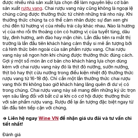
được nhiều nhà sản xuất lựa chọn để làm nguyên liệu cơ bản
sản xuất
rượu vang
. Chai rượu vang này cũng không là ngoại lệ
chúng cũng được thưởng thức từ chính những trái nho này. Khi
thưởng thức chúng ta có thể cảm nhân được sự đan xen ghi
chú đến từ hương vị của nhiều trái cây khác nhau. Nào là hương
vị của nho rồi thi thoảng còn có hương vị của tuyết tùng, dâu
tây, đinh hương, anh đào hay mận chín. Lần đầu tiên ra mắt thị
trường là lần đầu tiên khách hàng cảm thấy si mê ấn tượng bởi
cả hình thức bên ngoài của sản phẩm rượu vang. Chai rượu
vang này sẽ ngon hơn khi chúng được thưởng thức đúng cách.
Gợi ý một số món ăn cơ bản cho khách hàng lựa chọn dùng
kèm với chai rượu vang này đó là thịt đỏ nướng, sườn nướng,
thịt bò hay thịt cừu nướng trong điều kiện nhiệt độ thưởng thức
rượu vang từ 16-18 độ. Chỉ cần một lần thưởng thức chai rượu
vang thôi thì không bao giờ khách hàng lãng quên đi dư vị có
trong chúng. Chai rượu vang này sẽ mang đến những ký ức trọn
vẹn sâu lắng đối với bất cứ ai khi có cơ hội được thưởng thức
với sản phẩm rượu vang. Rượu để lại ấn tượng đặc biệt ngay từ
lần đầu tiên tiếp cận với chúng.
=> Liên hệ ngay
Wine VN
để nhận giá ưu đãi và tư vấn chi
tiết nhất!
Đánh giá