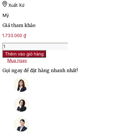
Xuất Xứ
Mỹ
Giá tham khảo
1.733.000
₫
Rượu
Vang
Thêm vào giỏ hàng
Mỹ
Mua ngay
Parducci
Coro
Gọi ngay để đặt hàng nhanh nhất!
Mendocino
số
lượng