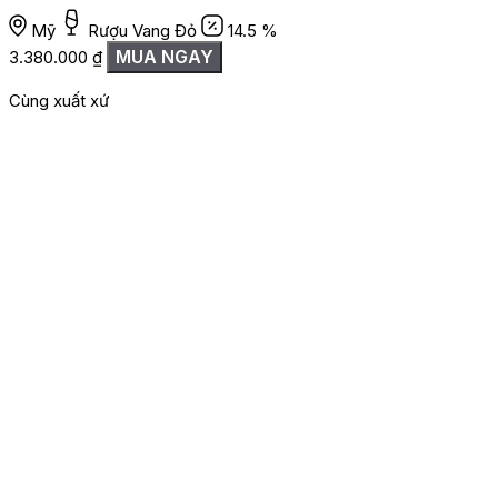
Mỹ
Rượu Vang Đỏ
14.5 %
2
MUA NGAY
3.380.000
₫
Cùng xuất xứ