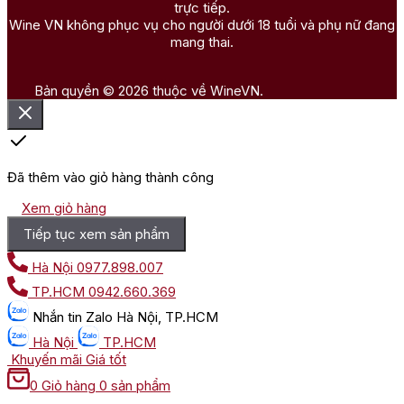
trực tiếp.
Wine VN không phục vụ cho người dưới 18 tuổi và phụ nữ đang
mang thai.
Bản quyền © 2026 thuộc về WineVN.
Đã thêm vào giỏ hàng thành công
Xem giỏ hàng
Tiếp tục xem sản phẩm
Hà Nội
0977.898.007
TP.HCM
0942.660.369
Nhắn tin
Zalo Hà Nội, TP.HCM
Hà Nội
TP.HCM
Khuyến mãi
Giá tốt
0
Giỏ hàng
0 sản phẩm