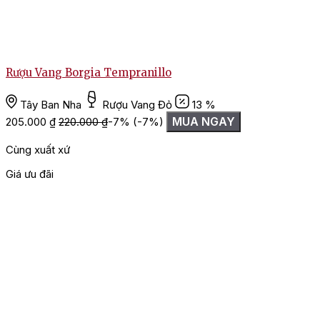
R
Rượu Vang Borgia Tempranillo
Tây Ban Nha
Rượu Vang Đỏ
13 %
MUA NGAY
205.000
₫
220.000
₫
-7%
(-7%)
Cùng xuất xứ
Giá ưu đãi
G