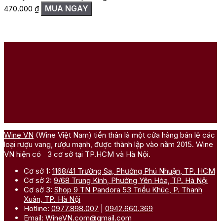
MUA NGAY
470.000
₫
Wine VN
(Wine Việt Nam) tiền thân là một cửa hàng bán lẻ các
loại rượu vang, rượu mạnh, được thành lập vào năm 2015. Wine
VN hiện có 3 cơ sở tại TP.HCM và Hà Nội.
Cơ sở 1:
1168/41 Trường Sa, Phường Phú Nhuận, TP. HCM
Cơ sở 2:
9/68 Trung Kính, Phường Yên Hòa, TP. Hà Nội
Cơ sở 3:
Shop 9 TN Pandora 53 Triều Khúc, P. Thanh
Xuân, TP. Hà Nội
Hotline:
0977.898.007
|
0942.660.369
Email:
WineVN.com@gmail.com