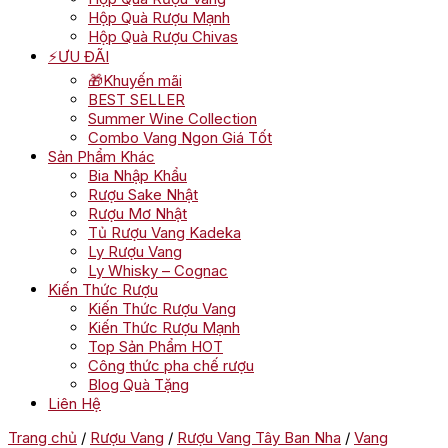
Hộp Quà Rượu Mạnh
Hộp Quà Rượu Chivas
⚡ƯU ĐÃI
🎁Khuyến mãi
BEST SELLER
Summer Wine Collection
Combo Vang Ngon Giá Tốt
Sản Phẩm Khác
Bia Nhập Khẩu
Rượu Sake Nhật
Rượu Mơ Nhật
Tủ Rượu Vang Kadeka
Ly Rượu Vang
Ly Whisky – Cognac
Kiến Thức Rượu
Kiến Thức Rượu Vang
Kiến Thức Rượu Mạnh
Top Sản Phẩm HOT
Công thức pha chế rượu
Blog Quà Tặng
Liên Hệ
Trang chủ
/
Rượu Vang
/
Rượu Vang Tây Ban Nha
/
Vang