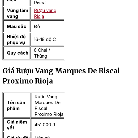
Riscal
Vùng làm
Rượu vang
vang
Rioja
Màu sắc
Đỏ
Nhiệt độ
16-18 độ C
phục vụ
6 Chai /
Quy cách
Thùng
Giá Rượu Vang Marques De Riscal
Proximo Rioja
Rượu Vang
Tên sản
Marques De
phẩm
Riscal
Proximo Rioja
Giá niêm
451.000 đ
yết
Giá ưu đãi
Liên hệ