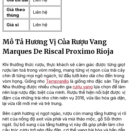
Giá theo
Liên hệ
thùng
Giá sỉ
Liên hệ
Mô Tả Hương Vị Của Rượu Vang
Marques De Riscal Proximo Rioja
Khi thưởng thức rượu, thực khách sẽ cảm giác được từng giọt
rượu lan toả trong vòm miệng, mang từng vị ngon của trái cây
chín đi từng mọi ngõ ngách, từ đầu lưỡi kéo dài cho đến trong
vòm họng. Giống nho
Tempranillo
là giống nho đặc sản Tây Ban
Nha thường được nhiều chuyên gia
rượu vang
lựa chọn để làm
nên loại rượu đặc biệt của mình. Rượu thể hiện nổi bật được vị
đậm của những trái nho chín niên vụ 2016, vừa lão hóa già dặn,
lại vừa rất mới mẻ và trẻ trung.
Bên cạnh hương vị ngọt ngào, rượu còn mang tầng hương vị rõ
nét của nồng độ axit vừa phải và mùi thảo mộc, gỗ Sồi thơm
ngát. Sự bổ sung của tầng hương vị này đã góp phần làm cho
cấu trúc rượu trở nên đầy đặn, cơ thể vang hài hòa và hấp dẫn