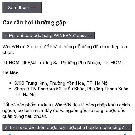
Chưa có đánh giá nào.
Xem thêm
Hãy là người đầu tiên nhận xét “Rượu Vang Marques De Riscal
Proximo Rioja”
Các câu hỏi thường gặp
Bạn phải
đăng nhập
để gửi đánh giá.
1. Địa chỉ các cửa hàng WINEVN ở đâu?
WineVN có 3 cơ sở để khách hàng dễ dàng đến trực tiếp lựa
chọn:
TPHCM:
1168/41 Trường Sa, Phường Phú Nhuận, TP. HCM
Hà Nội:
9/68 Trung Kính, Phường Yên Hòa, TP. Hà Nội
Shop 9 TN Pandora 53 Triều Khúc, Phường Thanh Xuân,
TP. Hà Nội.
Tất cả sản phẩm rượu tại WineVN đều là hàng nhập khẩu chính
ngạch, có tem nhãn đầy đủ và nguồn gốc rõ ràng, được bảo
quản đúng tiêu chuẩn.
2. Làm sao để chọn được loại rượu phù hợp làm quà tặng?