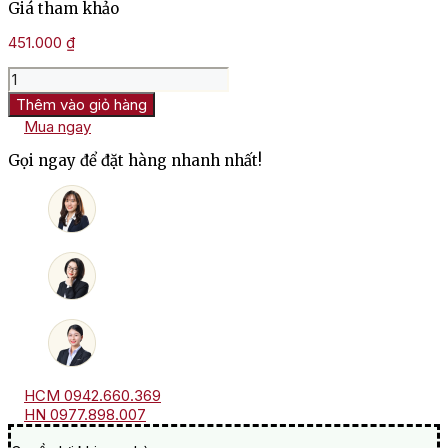
Giá tham khảo
451.000
₫
Rượu
Vang
Thêm vào giỏ hàng
Marques
Mua ngay
De
Riscal
Gọi ngay để đặt hàng nhanh nhất!
Proximo
Rioja
số
lượng
HCM 0942.660.369
HN 0977.898.007