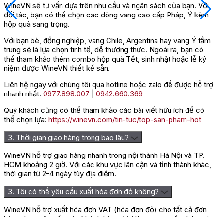
WineVN sẽ tư vấn dựa trên nhu cầu và ngân sách của bạn. Với
đối tác, bạn có thể chọn các dòng vang cao cấp Pháp, Ý kèm
hộp quà sang trọng.
Với bạn bè, đồng nghiệp, vang Chile, Argentina hay vang Ý tầm
trung sẽ là lựa chọn tinh tế, dễ thưởng thức. Ngoài ra, bạn có
thể tham khảo thêm combo hộp quà Tết, sinh nhật hoặc lễ kỷ
niệm được WineVN thiết kế sẵn.
Liên hệ ngay với chúng tôi qua hotline hoặc zalo để được hỗ trợ
nhanh nhất:
0977.898.007
|
0942.660.369
Quý khách cũng có thể tham khảo các bài viết hữu ích để có
thể chọn lựa:
https://winevn.com/tin-tuc/top-san-pham-hot
3. Thời gian giao hàng trong bao lâu?
WineVN hỗ trợ giao hàng nhanh trong nội thành Hà Nội và TP.
HCM khoảng 2 giờ. Với các khu vực lân cận và tỉnh thành khác,
thời gian từ 2-4 ngày tùy địa điểm.
3. Tôi có thể yêu cầu xuất hóa đơn đỏ không?
WineVN hỗ trợ xuất hóa đơn VAT (hóa đơn đỏ) cho tất cả đơn