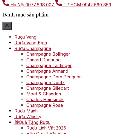
Hà Nội
0977.898.007
TP.HCM
0942.660.369
Danh mục sản phẩm
Rượu Vang
Rượu Vang Bịch
Rượu Champagne
Champagne Bollinger
Canard Duchene
Champagne Taittinger
Champagne Armand
Champagne Dom Perignon
Champagne Deutz
Champagne Billecart
Moet & Chandon
Charles Heidsieck
Champagne Rose
Rượu Mạnh
Rượu Whisky
🎁Quà Tặng Rượu
Rượu Linh Vật 2026
Hộp Quà Rượu Vang