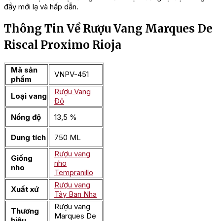
đầy mới lạ và hấp dẫn.
Thông Tin Về Rượu Vang Marques De
Riscal Proximo Rioja
Mã sản
VNPV-451
phẩm
Rượu Vang
Loại vang
Đỏ
Nồng độ
13,5 %
Dung tích
750 ML
Rượu vang
Giống
nho
nho
Tempranillo
Rượu vang
Xuất xứ
Tây Ban Nha
Rượu vang
Thương
Marques De
hiệu