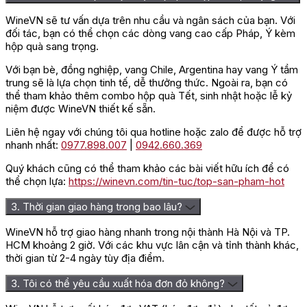
hương vị, nồng độ và cách phối trộn. Rượu mang đậm vị chua
ngọt thanh lịch từ các loại quả họ cam quýt nhiệt đới, vị nho
WineVN sẽ tư vấn dựa trên nhu cầu và ngân sách của bạn. Với
chín vừa cùng sự thuần hóa tự nhiên của vỏ nho mang lại một
đối tác, bạn có thể chọn các dòng vang cao cấp Pháp, Ý kèm
khẩu vị vô cùng cân đối, tràn đầy.
Rượu vang
có cấu trúc đầy
hộp quà sang trọng.
đặn, từ vị đầu hơi ngọt cho đến vị chua bùng nổ sống động, kết
thúc là vị cay ấm áp xen lẫn lớp khoáng chất và thảo mộc thanh
Với bạn bè, đồng nghiệp, vang Chile, Argentina hay vang Ý tầm
mát. Rượu rất dễ uống và được lựa chọn phổ biến trong các
trung sẽ là lựa chọn tinh tế, dễ thưởng thức. Ngoài ra, bạn có
bữa tiệc, các bữa ăn tráng miệng hay thậm chí còn được
thể tham khảo thêm combo hộp quà Tết, sinh nhật hoặc lễ kỷ
thưởng thức một mình vô cùng tuyệt vời. Bên cạnh đó, sở hữu
niệm được WineVN thiết kế sẵn.
vẻ bề ngoài mộng mơ với màu vàng nhạt óng ánh, chất vang
Liên hệ ngay với chúng tôi qua hotline hoặc zalo để được hỗ trợ
mịn màng sóng sánh trong thân chai thủy tinh khi được rót ra ly
nhanh nhất:
0977.898.007
|
0942.660.369
với độ chảy sánh mịn thực sự đã chạm đến trái tim mọi thực
khách ngay từ lần gặp đầu tiên.
Quý khách cũng có thể tham khảo các bài viết hữu ích để có
thể chọn lựa:
https://winevn.com/tin-tuc/top-san-pham-hot
Loại rượu vang đỏ này rất thích hợp kết hợp với các loại hải sản,
cá nướng, cá hồi hun khói, thịt trắng sốt kem, phô mai, pizza,
3. Thời gian giao hàng trong bao lâu?
lạp sườn, salad hay các loại bánh kem, hoa quả tráng miệng,…
=> Liên hệ ngay
Wine VN
để nhận giá ưu đãi và tư vấn chi
WineVN hỗ trợ giao hàng nhanh trong nội thành Hà Nội và TP.
tiết nhất!
HCM khoảng 2 giờ. Với các khu vực lân cận và tỉnh thành khác,
thời gian từ 2-4 ngày tùy địa điểm.
Đánh giá
3. Tôi có thể yêu cầu xuất hóa đơn đỏ không?
Chưa có đánh giá nào.