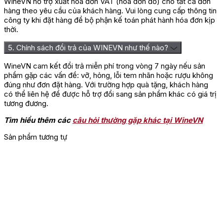
WineVN hỗ trợ xuất hóa đơn VAT (hóa đơn đỏ) cho tất cả đơn
Hãy là người đầu tiên nhận xét “Rượu Vang M.Chapoutier Les
hàng theo yêu cầu của khách hàng. Vui lòng cung cấp thông tin
Granilites Saint Joseph”
công ty khi đặt hàng để bộ phận kế toán phát hành hóa đơn kịp
thời.
Bạn phải
đăng nhập
để gửi đánh giá.
5. Chính sách đổi trả của WINEVN như thế nào?
WineVN cam kết đổi trả miễn phí trong vòng 7 ngày nếu sản
phẩm gặp các vấn đề: vỡ, hỏng, lỗi tem nhãn hoặc rượu không
đúng như đơn đặt hàng. Với trường hợp quà tặng, khách hàng
có thể liên hệ để được hỗ trợ đổi sang sản phẩm khác có giá trị
tương đương.
Tìm hiểu thêm các
câu hỏi thường gặp khác tại WineVN
Sản phẩm tương tự