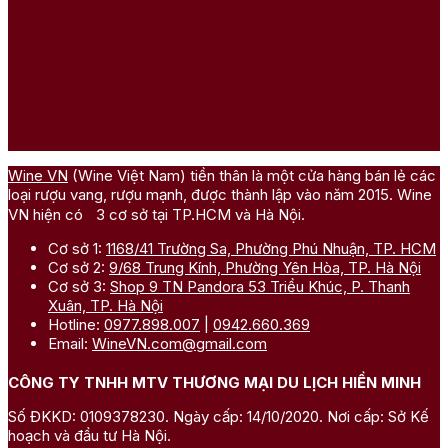
Wine VN
(Wine Việt Nam) tiền thân là một cửa hàng bán lẻ các
loại rượu vang, rượu mạnh, được thành lập vào năm 2015. Wine
VN hiện có 3 cơ sở tại TP.HCM và Hà Nội.
Cơ sở 1:
1168/41 Trường Sa, Phường Phú Nhuận, TP. HCM
Cơ sở 2:
9/68 Trung Kính, Phường Yên Hòa, TP. Hà Nội
Cơ sở 3:
Shop 9 TN Pandora 53 Triều Khúc, P. Thanh
Xuân, TP. Hà Nội
Hotline:
0977.898.007
|
0942.660.369
Email:
WineVN.com@gmail.com
CÔNG TY TNHH MTV THƯƠNG MẠI DU LỊCH HIỀN MINH
Số ĐKKD: 0109378230. Ngày cấp: 14/10/2020. Nơi cấp: Sở Kế
hoạch và đầu tư Hà Nội.