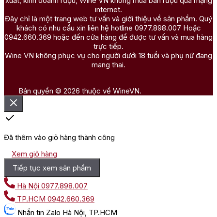
xuất, kinh doanh rượu, Wine VN không mua bán rượu qua mạng
internet.
Đây chỉ là một trang web tư vấn và giới thiệu về sản phẩm. Quý
khách có nhu cầu xin liên hệ hotline 0977.898.007 Hoặc
0942.660.369 hoặc đến cửa hàng để được tư vấn và mua hàng
trực tiếp.
Wine VN không phục vụ cho người dưới 18 tuổi và phụ nữ đang
mang thai.
Bản quyền © 2026 thuộc về WineVN.
Đã thêm vào giỏ hàng thành công
Xem giỏ hàng
Tiếp tục xem sản phẩm
Hà Nội
0977.898.007
TP.HCM
0942.660.369
Nhắn tin
Zalo Hà Nội, TP.HCM