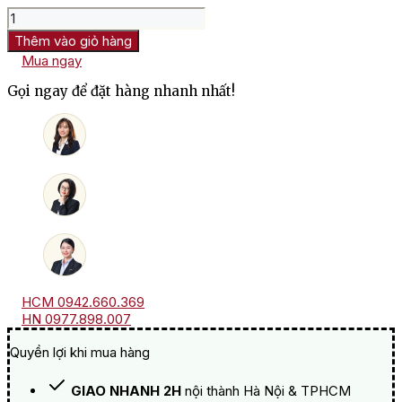
Rượu
Vang
Thêm vào giỏ hàng
M.Chapoutier
Mua ngay
Les
Granilites
Gọi ngay để đặt hàng nhanh nhất!
Saint
Joseph
số
lượng
HCM 0942.660.369
HN 0977.898.007
Quyền lợi khi mua hàng
GIAO NHANH 2H
nội thành Hà Nội & TPHCM