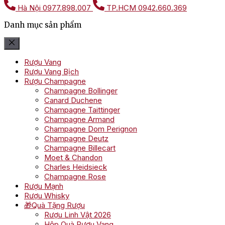
Hà Nội
0977.898.007
TP.HCM
0942.660.369
Danh mục sản phẩm
Rượu Vang
Rượu Vang Bịch
Rượu Champagne
Champagne Bollinger
Canard Duchene
Champagne Taittinger
Champagne Armand
Champagne Dom Perignon
Champagne Deutz
Champagne Billecart
Moet & Chandon
Charles Heidsieck
Champagne Rose
Rượu Mạnh
Rượu Whisky
🎁Quà Tặng Rượu
Rượu Linh Vật 2026
Hộp Quà Rượu Vang