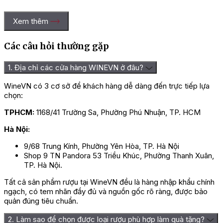
Xem thêm
Các câu hỏi thường gặp
1. Địa chỉ các cửa hàng WINEVN ở đâu?
WineVN có 3 cơ sở để khách hàng dễ dàng đến trực tiếp lựa
chọn:
TPHCM:
1168/41 Trường Sa, Phường Phú Nhuận, TP. HCM
Rượu Vang M.Chapoutier Le
Hà Nội:
9/68 Trung Kính, Phường Yên Hòa, TP. Hà Nội
Mô Tả Hương Vị Rượu Vang
Shop 9 TN Pandora 53 Triều Khúc, Phường Thanh Xuân,
TP. Hà Nội.
M.Chapoutier Les Granilites Saint
Joseph
Tất cả sản phẩm rượu tại WineVN đều là hàng nhập khẩu chính
ngạch, có tem nhãn đầy đủ và nguồn gốc rõ ràng, được bảo
quản đúng tiêu chuẩn.
Là chai rượu vang đỏ điển hình nước Pháp với 100% giống
nho
Syrah
lên men, rượu vang thể hiện nổi bật và chuyên nghiệp ở
2. Làm sao để chọn được loại rượu phù hợp làm quà tặng?