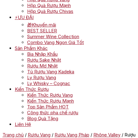
Hộp Quà Rượu Mạnh
Hộp Quà Rượu Chivas
⚡ƯU ĐÃI
🎁Khuyến mãi
BEST SELLER
Summer Wine Collection
Combo Vang Ngon Giá Tốt
Sản Phẩm Khác
Bia Nhập Khẩu
Rượu Sake Nhật
Rượu Mơ Nhật
Tủ Rượu Vang Kadeka
Ly Rượu Vang
Ly Whisky – Cognac
Kiến Thức Rượu
Kiến Thức Rượu Vang
Kiến Thức Rượu Mạnh
Top Sản Phẩm HOT
Công thức pha chế rượu
Blog Quà Tặng
Liên Hệ
Trang chủ
/
Rượu Vang
/
Rượu Vang Pháp
/
Rhône Valley
/ Rượu