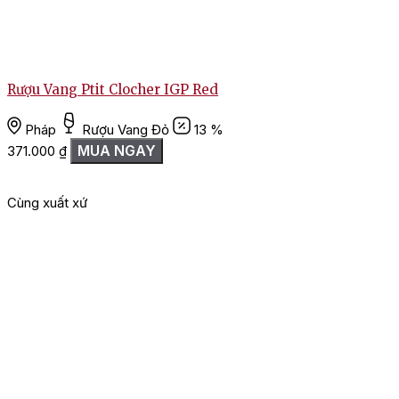
Rượu Vang Ptit Clocher IGP Red
Pháp
Rượu Vang Đỏ
13 %
MUA NGAY
371.000
₫
L
Cùng xuất xứ