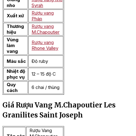
nho
Syrah
Rượu vang
Xuất xứ
Pháp
Thương
Rượu vang
hiệu
M.Chapoutier
Vùng
Rượu vang
làm
Rhone Valley
vang
Màu sắc
Đỏ ruby
Nhiệt độ
12 – 15 độ C
phục vụ
Quy
6 chai / thùng
cách
Giá Rượu Vang M.Chapoutier Les
Granilites Saint Joseph
Rượu Vang