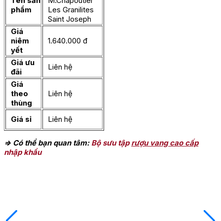
Tên sản
M.Chapoutier
phẩm
Les Granilites
Saint Joseph
Giá
niêm
1.640.000 đ
yết
Giá ưu
Liên hệ
đãi
Giá
theo
Liên hệ
thùng
Giá sỉ
Liên hệ
=> Có thể bạn quan tâm:
Bộ sưu tập
rượu vang cao cấp
nhập khẩu