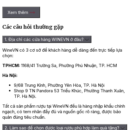
Xem thêm
Các câu hỏi thường gặp
1. Địa chỉ các cửa hàng WINEVN ở đâu?
WineVN có 3 cơ sở để khách hàng dễ dàng đến trực tiếp lựa
chọn:
TPHCM:
1168/41 Trường Sa, Phường Phú Nhuận, TP. HCM
Rượu Vang M.Chapoutier 
Hà Nội:
Mô Tả Hương Vị Rượu Vang
9/68 Trung Kính, Phường Yên Hòa, TP. Hà Nội
Shop 9 TN Pandora 53 Triều Khúc, Phường Thanh Xuân,
M.Chapoutier Les Bécasses Côte
TP. Hà Nội.
Rotie
Tất cả sản phẩm rượu tại WineVN đều là hàng nhập khẩu chính
ngạch, có tem nhãn đầy đủ và nguồn gốc rõ ràng, được bảo
Rượu vang đỏ luôn được nhiều thực khách lựa chọn bởi vẻ đẹp
quản đúng tiêu chuẩn.
toàn diện từ màu sắc, hương thơm, và phong cách sống động.
Chai
rượu vang
này đáp ứng đầy đủ mọi tiêu chí hoàn hảo dành
2. Làm sao để chọn được loại rượu phù hợp làm quà tặng?