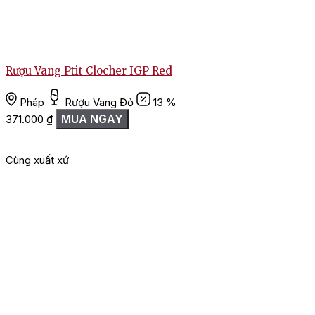
Rượu Vang Ptit Clocher IGP Red
Pháp
Rượu Vang Đỏ
13 %
MUA NGAY
371.000
₫
L
Cùng xuất xứ