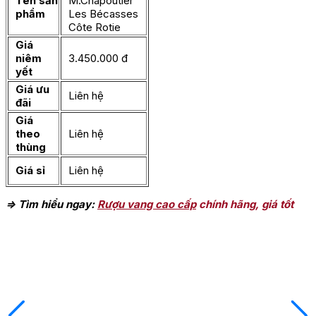
Tên sản
M.Chapoutier
phẩm
Les Bécasses
Côte Rotie
Giá
niêm
3.450.000 đ
yết
Giá ưu
Liên hệ
đãi
Giá
theo
Liên hệ
thùng
Giá sỉ
Liên hệ
=> Tìm hiểu ngay:
Rượu vang cao cấp
chính hãng, giá tốt