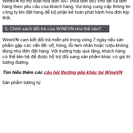
WineVN hỗ trợ xuất hóa đơn VAT (hóa đơn đỏ) cho tất cả đơn
hàng theo yêu cầu của khách hàng. Vui lòng cung cấp thông tin
Hãy là người đầu tiên nhận xét “Rượu Vang Pháp M.Chapoutier
công ty khi đặt hàng để bộ phận kế toán phát hành hóa đơn kịp
Les Bécasses Côte Rotie”
thời.
Bạn phải
đăng nhập
để gửi đánh giá.
5. Chính sách đổi trả của WINEVN như thế nào?
WineVN cam kết đổi trả miễn phí trong vòng 7 ngày nếu sản
phẩm gặp các vấn đề: vỡ, hỏng, lỗi tem nhãn hoặc rượu không
đúng như đơn đặt hàng. Với trường hợp quà tặng, khách hàng
có thể liên hệ để được hỗ trợ đổi sang sản phẩm khác có giá trị
tương đương.
Tìm hiểu thêm các
câu hỏi thường gặp khác tại WineVN
Sản phẩm tương tự