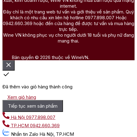
xuất, kinh doanh rượu, Wine VN không mua bán rượu qua mạng
internet.
Đây chỉ là một trang web tư vấn và giới thiệu về sản phẩm. Quý
khách có nhu cầu xin liên hệ hotline 0977.898.007 Hoặc
0942.660.369 hoặc đến cửa hàng để được tư vấn và mua hàng
trực tiếp.
Wine VN không phục vụ cho người dưới 18 tuổi và phụ nữ đang
mang thai.
Bản quyền © 2026 thuộc về WineVN.
Đã thêm vào giỏ hàng thành công
Xem giỏ hàng
Tiếp tục xem sản phẩm
Hà Nội
0977.898.007
TP.HCM
0942.660.369
Nhắn tin
Zalo Hà Nội, TP.HCM