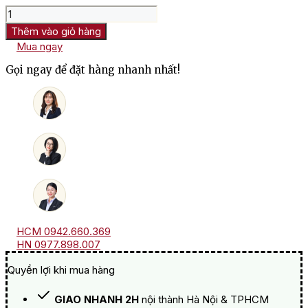
Rượu
Vang
Thêm vào giỏ hàng
Pháp
Mua ngay
M.Chapoutier
Les
Gọi ngay để đặt hàng nhanh nhất!
Bécasses
Côte
Rotie
số
lượng
HCM 0942.660.369
HN 0977.898.007
Quyền lợi khi mua hàng
GIAO NHANH 2H
nội thành Hà Nội & TPHCM