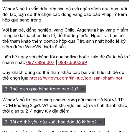
cho bạn, từ màu đỏ ruby óng ánh quyến rũ, chất vang mịn như
lụa rất dễ uống cùng với sư biểu diễn tuyệt vời từ tầng lớp
WineVN sẽ tư vấn dựa trên nhu cầu và ngân sách của bạn. Với
hương thơm, dư vị đậm đà, sắc nét. Rượu được lên men hoàn
đối tác, bạn có thể chọn các dòng vang cao cấp Pháp, Ý kèm
toàn từ 100% giống
nho Syrah
, nếu bạn là một tín đồ yêu thích
hộp quà sang trọng.
hương vị ngọt ngào dễ chịu không quá táo bạo thì không nên
bỏ qua chai rượu ngon được phát triển từ giống nho này.
Với bạn bè, đồng nghiệp, vang Chile, Argentina hay vang Ý tầm
trung sẽ là lựa chọn tinh tế, dễ thưởng thức. Ngoài ra, bạn có
Khi thưởng thức, rượu thể hiện rất rõ nét vị thơm của mâm xôi,
thể tham khảo thêm combo hộp quà Tết, sinh nhật hoặc lễ kỷ
anh đào đỏ, dâu rừng và một ít oliu đen bí ẩn. Các dư vị hòa
niệm được WineVN thiết kế sẵn.
quyện vào nhau rất khéo léo, vừa thể hiện được độ ngọt đậm
sắc sảo, vừa mang theo được độ chua nhẹ nhàng không quá
Liên hệ ngay với chúng tôi qua hotline hoặc zalo để được hỗ trợ
gắt, rất dễ thưởng thức và kết hợp nhiều loại thực phẩm.
nhanh nhất:
0977.898.007
|
0942.660.369
Nhiệt độ phục vụ lí tưởng của chai rượu vang này vào khoảng
Quý khách cũng có thể tham khảo các bài viết hữu ích để có
15 – 18 độ C. Bạn có thể mở nắp cho vang thở khoảng 1 giờ
thể chọn lựa:
https://winevn.com/tin-tuc/top-san-pham-hot
trường khi thưởng thức. Hãy kết hợp với các loại thịt nướng, thịt
rừng, các món hầm đậm đà dư vị để cảm nhận rõ rệt độ ngon
3. Thời gian giao hàng trong bao lâu?
tuyệt vời của rượu.
WineVN hỗ trợ giao hàng nhanh trong nội thành Hà Nội và TP.
=> Liên hệ ngay
Wine VN
để nhận giá ưu đãi và tư vấn chi
HCM khoảng 2 giờ. Với các khu vực lân cận và tỉnh thành khác,
tiết nhất!
thời gian từ 2-4 ngày tùy địa điểm.
Đánh giá
3. Tôi có thể yêu cầu xuất hóa đơn đỏ không?
Chưa có đánh giá nào.