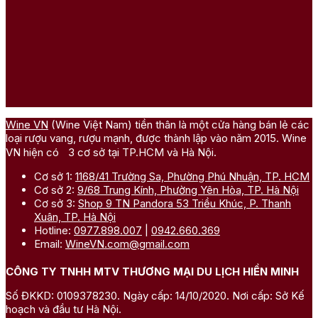
Wine VN
(Wine Việt Nam) tiền thân là một cửa hàng bán lẻ các
loại rượu vang, rượu mạnh, được thành lập vào năm 2015. Wine
VN hiện có 3 cơ sở tại TP.HCM và Hà Nội.
Cơ sở 1:
1168/41 Trường Sa, Phường Phú Nhuận, TP. HCM
Cơ sở 2:
9/68 Trung Kính, Phường Yên Hòa, TP. Hà Nội
Cơ sở 3:
Shop 9 TN Pandora 53 Triều Khúc, P. Thanh
Xuân, TP. Hà Nội
Hotline:
0977.898.007
|
0942.660.369
Email:
WineVN.com@gmail.com
CÔNG TY TNHH MTV THƯƠNG MẠI DU LỊCH HIỀN MINH
Số ĐKKD: 0109378230. Ngày cấp: 14/10/2020. Nơi cấp: Sở Kế
hoạch và đầu tư Hà Nội.