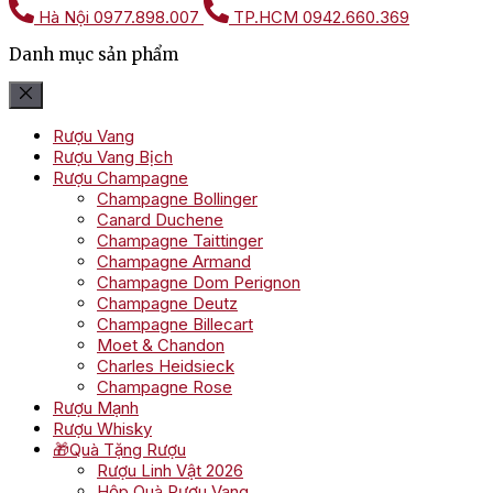
Hà Nội
0977.898.007
TP.HCM
0942.660.369
Danh mục sản phẩm
Rượu Vang
Rượu Vang Bịch
Rượu Champagne
Champagne Bollinger
Canard Duchene
Champagne Taittinger
Champagne Armand
Champagne Dom Perignon
Champagne Deutz
Champagne Billecart
Moet & Chandon
Charles Heidsieck
Champagne Rose
Rượu Mạnh
Rượu Whisky
🎁Quà Tặng Rượu
Rượu Linh Vật 2026
Hộp Quà Rượu Vang