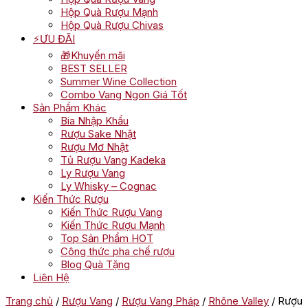
Hộp Quà Rượu Mạnh
Hộp Quà Rượu Chivas
⚡ƯU ĐÃI
🎁Khuyến mãi
BEST SELLER
Summer Wine Collection
Combo Vang Ngon Giá Tốt
Sản Phẩm Khác
Bia Nhập Khẩu
Rượu Sake Nhật
Rượu Mơ Nhật
Tủ Rượu Vang Kadeka
Ly Rượu Vang
Ly Whisky – Cognac
Kiến Thức Rượu
Kiến Thức Rượu Vang
Kiến Thức Rượu Mạnh
Top Sản Phẩm HOT
Công thức pha chế rượu
Blog Quà Tặng
Liên Hệ
Trang chủ
/
Rượu Vang
/
Rượu Vang Pháp
/
Rhône Valley
/ Rượu