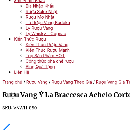
Sản Phẩm Khác
Bia Nhập Khẩu
Rượu Sake Nhật
Rượu Mơ Nhật
Tủ Rượu Vang Kadeka
Ly Rượu Vang
Ly Whisky – Cognac
Kiến Thức Rượu
Kiến Thức Rượu Vang
Kiến Thức Rượu Mạnh
Top Sản Phẩm HOT
Công thức pha chế rượu
Blog Quà Tặng
Liên Hệ
Trang chủ
/
Rượu Vang
/
Rượu Vang Theo Giá
/
Rượu Vang Giá Từ
Rượu Vang Ý La Braccesca Achelo Cort
SKU:
VNWH-850