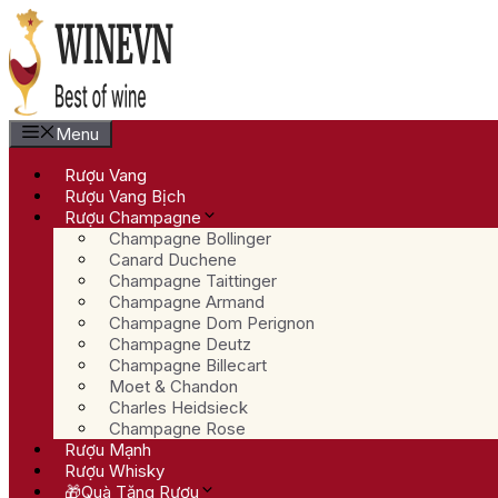
Chuyển
đến
nội
dung
Menu
Rượu Vang
Rượu Vang Bịch
Rượu Champagne
Champagne Bollinger
Canard Duchene
Champagne Taittinger
Champagne Armand
Champagne Dom Perignon
Champagne Deutz
Champagne Billecart
Moet & Chandon
Charles Heidsieck
Champagne Rose
Rượu Mạnh
Rượu Whisky
🎁Quà Tặng Rượu