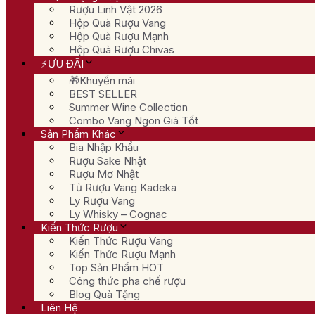
Rượu Linh Vật 2026
Hộp Quà Rượu Vang
Hộp Quà Rượu Mạnh
Hộp Quà Rượu Chivas
⚡ƯU ĐÃI
🎁Khuyến mãi
BEST SELLER
Summer Wine Collection
Combo Vang Ngon Giá Tốt
Sản Phẩm Khác
Bia Nhập Khẩu
Rượu Sake Nhật
Rượu Mơ Nhật
Tủ Rượu Vang Kadeka
Ly Rượu Vang
Ly Whisky – Cognac
Kiến Thức Rượu
Kiến Thức Rượu Vang
Kiến Thức Rượu Mạnh
Top Sản Phẩm HOT
Công thức pha chế rượu
Blog Quà Tặng
Liên Hệ