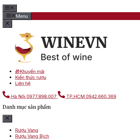
Menu
🎁Khuyến mãi
Kiến thức rượu
Liên hệ
Hà Nội
0977.898.007
TP.HCM
0942.660.369
Danh mục sản phẩm
Rượu Vang
Rượu Vang Bịch