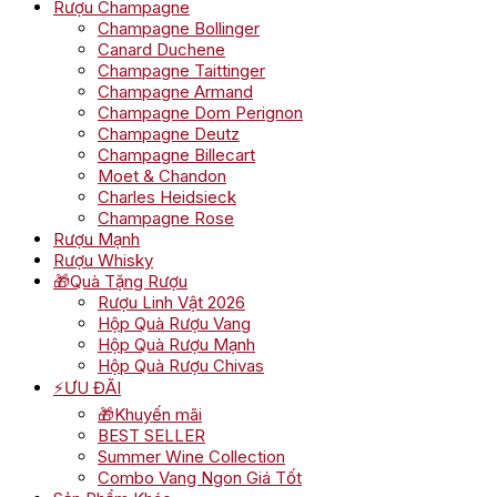
Rượu Champagne
Champagne Bollinger
Canard Duchene
Champagne Taittinger
Champagne Armand
Champagne Dom Perignon
Champagne Deutz
Champagne Billecart
Moet & Chandon
Charles Heidsieck
Champagne Rose
Rượu Mạnh
Rượu Whisky
🎁Quà Tặng Rượu
Rượu Linh Vật 2026
Hộp Quà Rượu Vang
Hộp Quà Rượu Mạnh
Hộp Quà Rượu Chivas
⚡ƯU ĐÃI
🎁Khuyến mãi
BEST SELLER
Summer Wine Collection
Combo Vang Ngon Giá Tốt