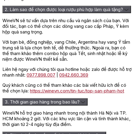
2. Làm sao để chọn được loại rượu phù hợp làm quà tặng?
WineVN sẽ tư vấn dựa trên nhu cầu và ngân sách của bạn. Với
đối tác, bạn có thể chọn các dòng vang cao cấp Pháp, Ý kèm
hộp quà sang trọng.
Với bạn bè, đồng nghiệp, vang Chile, Argentina hay vang Ý tầm
trung sẽ là lựa chọn tinh tế, dễ thưởng thức. Ngoài ra, bạn có
thể tham khảo thêm combo hộp quà Tết, sinh nhật hoặc lễ kỷ
niệm được WineVN thiết kế sẵn.
Liên hệ ngay với chúng tôi qua hotline hoặc zalo để được hỗ trợ
nhanh nhất:
0977.898.007
|
0942.660.369
Quý khách cũng có thể tham khảo các bài viết hữu ích để có
thể chọn lựa:
https://winevn.com/tin-tuc/top-san-pham-hot
3. Thời gian giao hàng trong bao lâu?
WineVN hỗ trợ giao hàng nhanh trong nội thành Hà Nội và TP.
HCM khoảng 2 giờ. Với các khu vực lân cận và tỉnh thành khác,
thời gian từ 2-4 ngày tùy địa điểm.