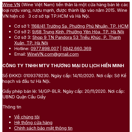
Wine VN
(Wine Việt Nam) tiền thân là một cửa hàng bán lẻ các
loại rượu vang, rượu mạnh, được thành lập vào năm 2015. Wine
VN hiện có 3 cơ sở tại TP.HCM và Hà Nội.
Cơ sở 1:
1168/41 Trường Sa, Phường Phú Nhuận, TP. HCM
Cơ sở 2:
9/68 Trung Kính, Phường Yên Hòa, TP. Hà Nội
Cơ sở 3:
Shop 9 TN Pandora 53 Triều Khúc, P. Thanh
Xuân, TP. Hà Nội
Hotline:
0977.898.007
|
0942.660.369
Email:
WineVN.com@gmail.com
CÔNG TY TNHH MTV THƯƠNG MẠI DU LỊCH HIỀN MINH
Số ĐKKD: 0109378230. Ngày cấp: 14/10/2020. Nơi cấp: Sở Kế
hoạch và đầu tư Hà Nội.
Giấy phép bán lẻ: 14/GP-BLR. Ngày cấp: 20/11/2020. Nơi cấp:
UBND Quận Cầu Giấy
Thông tin
Về chúng tôi
Hệ thống cửa hàng
Chính sách bảo mật thông tin