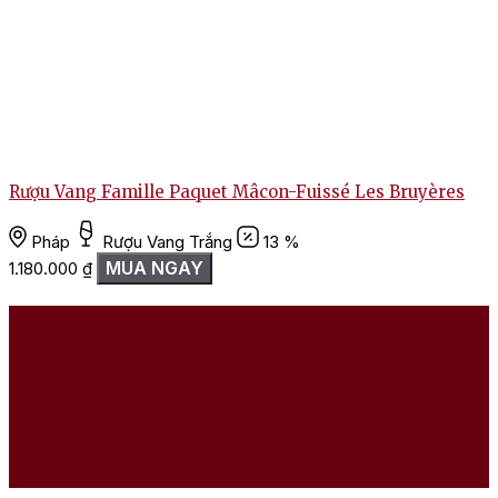
Rượu Vang Famille Paquet Mâcon-Fuissé Les Bruyères
T
Pháp
Rượu Vang Trắng
13 %
MUA NGAY
1.180.000
₫