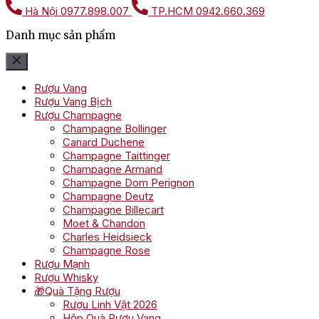
Hà Nội
0977.898.007
TP.HCM
0942.660.369
Danh mục sản phẩm
Rượu Vang
Rượu Vang Bịch
Rượu Champagne
Champagne Bollinger
Canard Duchene
Champagne Taittinger
Champagne Armand
Champagne Dom Perignon
Champagne Deutz
Champagne Billecart
Moet & Chandon
Charles Heidsieck
Champagne Rose
Rượu Mạnh
Rượu Whisky
🎁Quà Tặng Rượu
Rượu Linh Vật 2026
Hộp Quà Rượu Vang