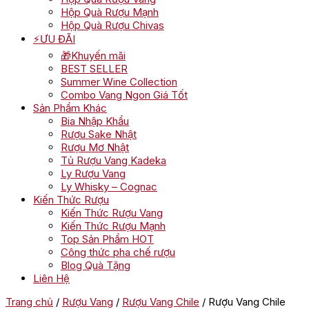
Hộp Quà Rượu Mạnh
Hộp Quà Rượu Chivas
⚡ƯU ĐÃI
🎁Khuyến mãi
BEST SELLER
Summer Wine Collection
Combo Vang Ngon Giá Tốt
Sản Phẩm Khác
Bia Nhập Khẩu
Rượu Sake Nhật
Rượu Mơ Nhật
Tủ Rượu Vang Kadeka
Ly Rượu Vang
Ly Whisky – Cognac
Kiến Thức Rượu
Kiến Thức Rượu Vang
Kiến Thức Rượu Mạnh
Top Sản Phẩm HOT
Công thức pha chế rượu
Blog Quà Tặng
Liên Hệ
Trang chủ
/
Rượu Vang
/
Rượu Vang Chile
/ Rượu Vang Chile