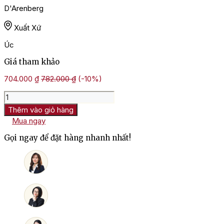
D'Arenberg
Xuất Xứ
Úc
Giá tham khảo
704.000
₫
782.000
₫
(-10%)
Rượu
Vang
Thêm vào giỏ hàng
Úc
Mua ngay
D’Arenberg
d’Arry’s
Gọi ngay để đặt hàng nhanh nhất!
Original
Grenache
Shiraz
số
lượng