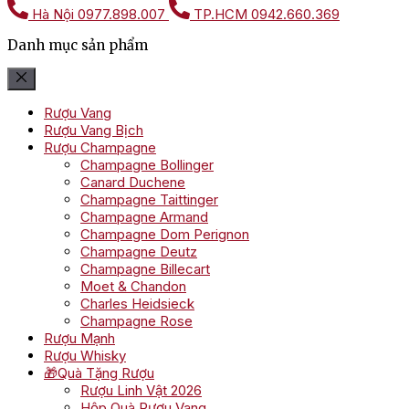
Hà Nội
0977.898.007
TP.HCM
0942.660.369
Danh mục sản phẩm
Rượu Vang
Rượu Vang Bịch
Rượu Champagne
Champagne Bollinger
Canard Duchene
Champagne Taittinger
Champagne Armand
Champagne Dom Perignon
Champagne Deutz
Champagne Billecart
Moet & Chandon
Charles Heidsieck
Champagne Rose
Rượu Mạnh
Rượu Whisky
🎁Quà Tặng Rượu
Rượu Linh Vật 2026
Hộp Quà Rượu Vang