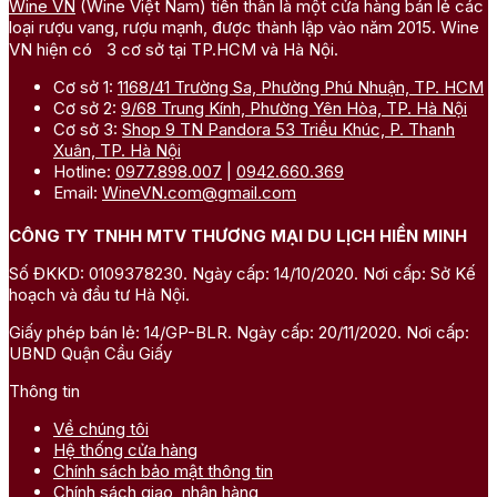
Wine VN
(Wine Việt Nam) tiền thân là một cửa hàng bán lẻ các
loại rượu vang, rượu mạnh, được thành lập vào năm 2015. Wine
VN hiện có 3 cơ sở tại TP.HCM và Hà Nội.
Cơ sở 1:
1168/41 Trường Sa, Phường Phú Nhuận, TP. HCM
Cơ sở 2:
9/68 Trung Kính, Phường Yên Hòa, TP. Hà Nội
Cơ sở 3:
Shop 9 TN Pandora 53 Triều Khúc, P. Thanh
Xuân, TP. Hà Nội
Hotline:
0977.898.007
|
0942.660.369
Email:
WineVN.com@gmail.com
CÔNG TY TNHH MTV THƯƠNG MẠI DU LỊCH HIỀN MINH
Số ĐKKD: 0109378230. Ngày cấp: 14/10/2020. Nơi cấp: Sở Kế
hoạch và đầu tư Hà Nội.
Giấy phép bán lẻ: 14/GP-BLR. Ngày cấp: 20/11/2020. Nơi cấp:
UBND Quận Cầu Giấy
Thông tin
Về chúng tôi
Hệ thống cửa hàng
Chính sách bảo mật thông tin
Chính sách giao, nhận hàng