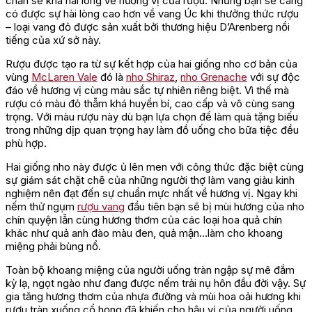
chắn sẽ khá hài lòng về hương vị của rượu. Nhưng bạn sẽ càng
có được sự hài lòng cao hơn về vang Úc khi thưởng thức rượu
– loại vang đỏ được sản xuất bởi thương hiệu D’Arenberg nổi
tiếng của xứ sở này.
Rượu được tạo ra từ sự kết hợp của hai giống nho cơ bản của
vùng
McLaren Vale
đó là
nho Shiraz
,
nho Grenache
với sự độc
đáo về hương vị cùng màu sắc tự nhiên riêng biệt. Vì thế mà
rượu có màu đỏ thẫm khá huyền bí, cao cấp và vô cùng sang
trọng. Với màu rượu này dù bạn lựa chọn để làm quà tặng biếu
trong những dịp quan trọng hay làm đồ uống cho bữa tiệc đều
phù hợp.
Hai giống nho này được ủ lên men với công thức đặc biệt cùng
sự giám sát chặt chẽ của những người thợ làm vang giàu kinh
nghiệm nên đạt đến sự chuẩn mực nhất về hương vị. Ngay khi
nếm thử ngụm
rượu vang
đầu tiên bạn sẽ bị mùi hương của nho
chín quyện lẫn cùng hương thơm của các loại hoa quả chín
khác như quả anh đào màu đen, quả mận…làm cho khoang
miệng phải bùng nổ.
Toàn bộ khoang miệng của người uống tràn ngập sự mê đắm
kỳ lạ, ngọt ngào như đang được nếm trải nụ hôn đầu đời vậy. Sự
gia tăng hương thơm của nhựa đường và mùi hoa oải hương khi
rượu tràn xuống cổ họng đã khiến cho hậu vị của người uống