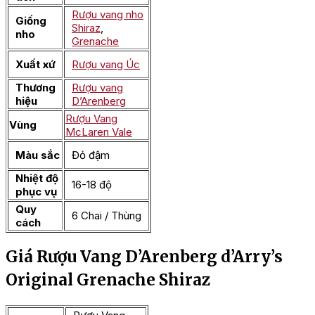
Rượu vang nho
Giống
Shiraz
,
nho
Grenache
Xuất xứ
Rượu vang Úc
Thương
Rượu vang
hiệu
D’Arenberg
Rượu Vang
Vùng
McLaren Vale
Màu sắc
Đỏ đậm
Nhiệt độ
16-18 độ
phục vụ
Quy
6 Chai / Thùng
cách
Giá Rượu Vang D’Arenberg d’Arry’s
Original Grenache Shiraz