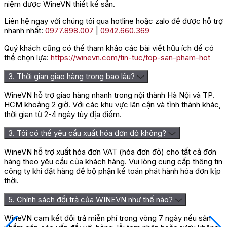
niệm được WineVN thiết kế sẵn.
Liên hệ ngay với chúng tôi qua hotline hoặc zalo để được hỗ trợ
nhanh nhất:
0977.898.007
|
0942.660.369
Quý khách cũng có thể tham khảo các bài viết hữu ích để có
thể chọn lựa:
https://winevn.com/tin-tuc/top-san-pham-hot
3. Thời gian giao hàng trong bao lâu?
WineVN hỗ trợ giao hàng nhanh trong nội thành Hà Nội và TP.
HCM khoảng 2 giờ. Với các khu vực lân cận và tỉnh thành khác,
thời gian từ 2-4 ngày tùy địa điểm.
3. Tôi có thể yêu cầu xuất hóa đơn đỏ không?
WineVN hỗ trợ xuất hóa đơn VAT (hóa đơn đỏ) cho tất cả đơn
hàng theo yêu cầu của khách hàng. Vui lòng cung cấp thông tin
công ty khi đặt hàng để bộ phận kế toán phát hành hóa đơn kịp
thời.
5. Chính sách đổi trả của WINEVN như thế nào?
WineVN cam kết đổi trả miễn phí trong vòng 7 ngày nếu sản