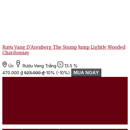
Rượu Vang D'Arenberg The Stump Jump Lightly Wooded
Chardonnay
Úc
Rượu Vang Trắng
13.5 %
MUA NGAY
470.000
₫
523.000
₫
-10%
(-10%)