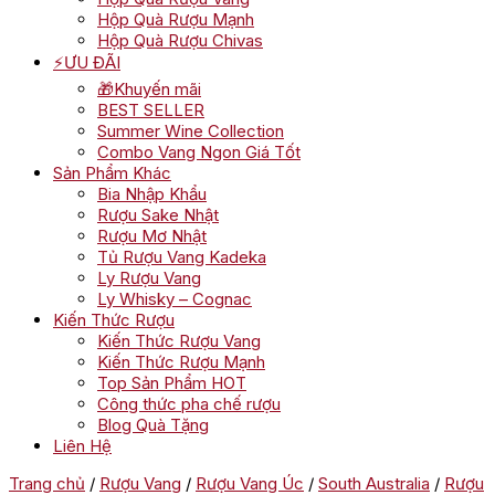
Hộp Quà Rượu Mạnh
Hộp Quà Rượu Chivas
⚡ƯU ĐÃI
🎁Khuyến mãi
BEST SELLER
Summer Wine Collection
Combo Vang Ngon Giá Tốt
Sản Phẩm Khác
Bia Nhập Khẩu
Rượu Sake Nhật
Rượu Mơ Nhật
Tủ Rượu Vang Kadeka
Ly Rượu Vang
Ly Whisky – Cognac
Kiến Thức Rượu
Kiến Thức Rượu Vang
Kiến Thức Rượu Mạnh
Top Sản Phẩm HOT
Công thức pha chế rượu
Blog Quà Tặng
Liên Hệ
Trang chủ
/
Rượu Vang
/
Rượu Vang Úc
/
South Australia
/
Rượu