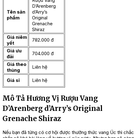
Rượu Vang
D’Arenberg
Tên sản
d’Arry’s
phẩm
Original
Grenache
Shiraz
Giá niêm
782.000 đ
yết
Giá ưu
704.000 đ
đãi
Giá theo
Liên hệ
thùng
Giá sỉ
Liên hệ
Mô Tả Hương Vị Rượu Vang
D’Arenberg d’Arry’s Original
Grenache Shiraz
Nếu bạn đã từng có cơ hội được thưởng thức vang Úc thì chắc