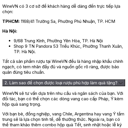
WineVN có 3 cơ sở để khách hàng dễ dàng đến trực tiếp lựa
chọn:
TPHCM:
1168/41 Trường Sa, Phường Phú Nhuận, TP. HCM
Hà Nội:
9/68 Trung Kính, Phường Yên Hòa, TP. Hà Nội
Shop 9 TN Pandora 53 Triều Khúc, Phường Thanh Xuân,
TP. Hà Nội.
Tất cả sản phẩm rượu tại WineVN đều là hàng nhập khẩu chính
ngạch, có tem nhãn đầy đủ và nguồn gốc rõ ràng, được bảo
quản đúng tiêu chuẩn.
2. Làm sao để chọn được loại rượu phù hợp làm quà tặng?
WineVN sẽ tư vấn dựa trên nhu cầu và ngân sách của bạn. Với
đối tác, bạn có thể chọn các dòng vang cao cấp Pháp, Ý kèm
hộp quà sang trọng.
Với bạn bè, đồng nghiệp, vang Chile, Argentina hay vang Ý tầm
trung sẽ là lựa chọn tinh tế, dễ thưởng thức. Ngoài ra, bạn có
thể tham khảo thêm combo hộp quà Tết, sinh nhật hoặc lễ kỷ